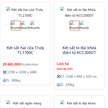
Két sắt hai cửa Truly
Két sắt to đại khóa
TL1700C
điện tử KCC200DT
Liên hệ
28.665.000₫
31.850.000₫
0933.48.1979
C1700 x r1100 x s690
KT: C106 x R60 x S54 cm
TL: 800kg
TL: 220kg