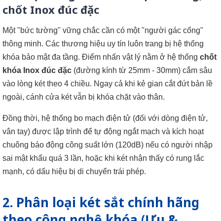
chốt Inox đúc đặc
Một "bức tường" vững chắc cần có một "người gác cổng"
thông minh. Các thương hiệu uy tín luôn trang bị hệ thống
khóa bảo mật đa tầng. Điểm nhấn vật lý nằm ở hệ thống
chốt
khóa Inox đúc đặc
(đường kính từ 25mm - 30mm) cắm sâu
vào lòng két theo 4 chiều. Ngay cả khi kẻ gian cắt đứt bản lề
ngoài, cánh cửa két vẫn bị khóa chặt vào thân.
Đồng thời, hệ thống bo mạch điện tử (đối với dòng điện tử,
vân tay) được lập trình để tự động ngắt mạch và kích hoạt
chuông báo động công suất lớn (120dB) nếu có người nhập
sai mật khẩu quá 3 lần, hoặc khi két nhận thấy có rung lắc
mạnh, có dấu hiệu bị di chuyển trái phép.
2. Phân loại két sắt chính hãng
theo công nghệ khóa (Ưu &