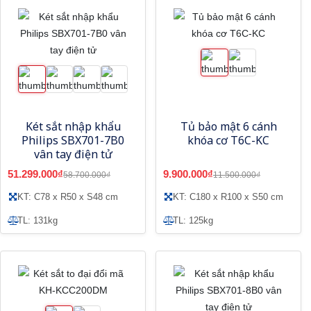
Két sắt nhập khẩu
Tủ bảo mật 6 cánh
Philips SBX701-7B0
khóa cơ T6C-KC
vân tay điện tử
51.299.000₫
9.900.000₫
58.700.000₫
11.500.000₫
KT: C78 x R50 x S48 cm
KT: C180 x R100 x S50 cm
TL: 131kg
TL: 125kg