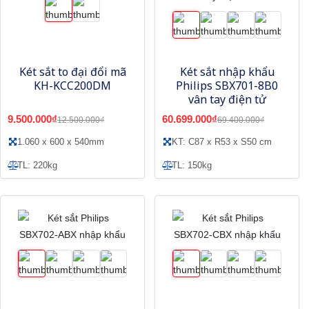
Két sắt to đại đổi mã
Két sắt nhập khẩu
KH-KCC200DM
Philips SBX701-8B0
vân tay điện tử
9.500.000₫
60.699.000₫
12.500.000₫
69.400.000₫
1.060 x 600 x 540mm
KT: C87 x R53 x S50 cm
TL: 220kg
TL: 150kg