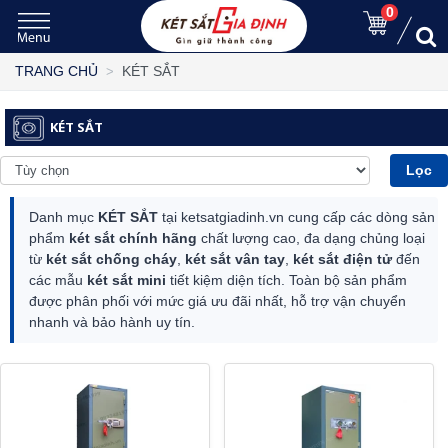
0
KÉT SẮT
TRANG CHỦ
KÉT SẮT
Lọc
Danh mục
KÉT SẮT
tại ketsatgiadinh.vn cung cấp các dòng sản
phẩm
két sắt chính hãng
chất lượng cao, đa dạng chủng loại
từ
két sắt chống cháy
,
két sắt vân tay
,
két sắt điện tử
đến
các mẫu
két sắt mini
tiết kiệm diện tích. Toàn bộ sản phẩm
được phân phối với mức giá ưu đãi nhất, hỗ trợ vận chuyển
nhanh và bảo hành uy tín.