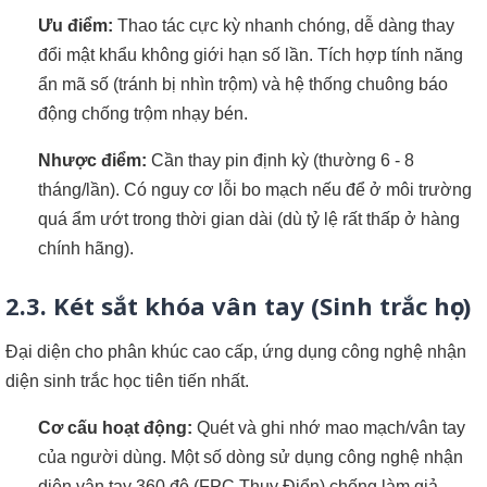
Ưu điểm:
Thao tác cực kỳ nhanh chóng, dễ dàng thay
đổi mật khẩu không giới hạn số lần. Tích hợp tính năng
ẩn mã số (tránh bị nhìn trộm) và hệ thống chuông báo
động chống trộm nhạy bén.
Nhược điểm:
Cần thay pin định kỳ (thường 6 - 8
tháng/lần). Có nguy cơ lỗi bo mạch nếu để ở môi trường
quá ẩm ướt trong thời gian dài (dù tỷ lệ rất thấp ở hàng
chính hãng).
2.3. Két sắt khóa vân tay (Sinh trắc học)
Đại diện cho phân khúc cao cấp, ứng dụng công nghệ nhận
diện sinh trắc học tiên tiến nhất.
Cơ cấu hoạt động:
Quét và ghi nhớ mao mạch/vân tay
của người dùng. Một số dòng sử dụng công nghệ nhận
diện vân tay 360 độ (FPC Thụy Điển) chống làm giả.