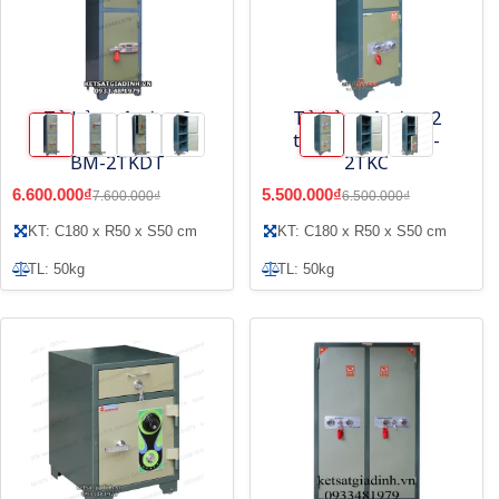
Tủ bảo mật đơn 2
Tủ bảo mật đơn 2
tầng khóa điện tử
tầng khóa cơ BM-
BM-2TKDT
2TKC
6.600.000₫
5.500.000₫
7.600.000₫
6.500.000₫
KT: C180 x R50 x S50 cm
KT: C180 x R50 x S50 cm
TL: 50kg
TL: 50kg