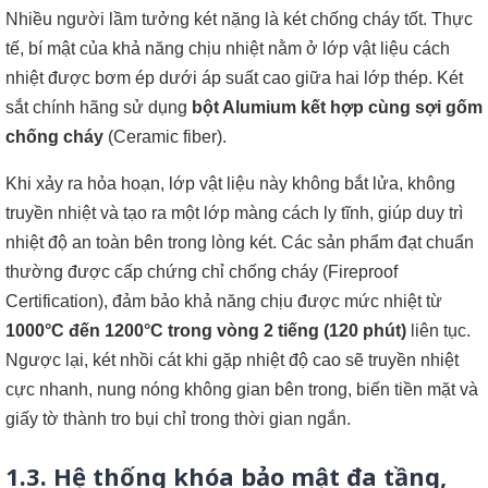
Nhiều người lầm tưởng két nặng là két chống cháy tốt. Thực
tế, bí mật của khả năng chịu nhiệt nằm ở lớp vật liệu cách
nhiệt được bơm ép dưới áp suất cao giữa hai lớp thép. Két
sắt chính hãng sử dụng
bột Alumium kết hợp cùng sợi gốm
chống cháy
(Ceramic fiber).
Khi xảy ra hỏa hoạn, lớp vật liệu này không bắt lửa, không
truyền nhiệt và tạo ra một lớp màng cách ly tĩnh, giúp duy trì
nhiệt độ an toàn bên trong lòng két. Các sản phẩm đạt chuẩn
thường được cấp chứng chỉ chống cháy (Fireproof
Certification), đảm bảo khả năng chịu được mức nhiệt từ
1000°C đến 1200°C trong vòng 2 tiếng (120 phút)
liên tục.
Ngược lại, két nhồi cát khi gặp nhiệt độ cao sẽ truyền nhiệt
cực nhanh, nung nóng không gian bên trong, biến tiền mặt và
giấy tờ thành tro bụi chỉ trong thời gian ngắn.
1.3. Hệ thống khóa bảo mật đa tầng,