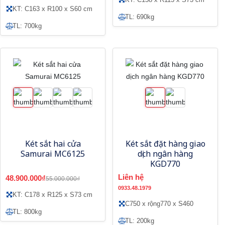
KT: C163 x R100 x S60 cm
TL: 690kg
TL: 700kg
Két sắt hai cửa
Két sắt đặt hàng giao
Samurai MC6125
dịch ngân hàng
KGD770
Liên hệ
48.900.000₫
55.000.000₫
0933.48.1979
KT: C178 x R125 x S73 cm
C750 x rộng770 x S460
TL: 800kg
TL: 200kg