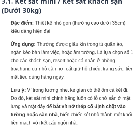
3.1. Két sắt mini / Két sắt khách sạn
(Dưới 30kg)
Đặc điểm:
Thiết kế nhỏ gọn (thường cao dưới 35cm),
kiểu dáng hiện đại.
Ứng dụng:
Thường được giấu kín trong tủ quần áo,
ngăn kéo bàn làm việc, hoặc âm tường. Là lựa chọn số 1
cho các khách sạn, resort hoặc cá nhân ở phòng
trọ/chung cư nhỏ cần nơi cất giữ hộ chiếu, trang sức, tiền
mặt tiêu dùng hàng ngày.
Lưu ý:
Vì trọng lượng nhẹ, kẻ gian có thể ôm cả két đi.
Do đó, két sắt mini chính hãng luôn có lỗ chờ sẵn ở mặt
lưng và mặt đáy để
bắt vít nở thép cố định chặt vào
tường hoặc sàn nhà
, biến chiếc két nhỏ thành một khối
liền mạch với kết cấu ngôi nhà.