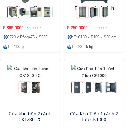
Két Sắt thả tiền ngăn
Tủ bảo mật 2 cánh
kéo Adelbank KT72
khóa cơ T2C-KC
8.399.000₫
8.250.000₫
9.500.000₫
10.000.000₫
C720 x Rộng475 x S535
KT: C180 x R100 x S50 cm
TL: 135kg
TL: 90 ± 5 kg
Cửa kho tiền 2 cánh
Cửa Kho Tiền 1 cánh 2
CK1280-2C
lớp CK1000