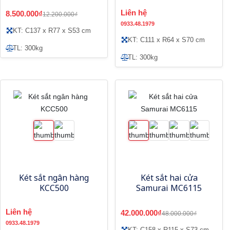
Liên hệ
8.500.000₫
12.200.000₫
0933.48.1979
KT: C137 x R77 x S53 cm
KT: C111 x R64 x S70 cm
TL: 300kg
TL: 300kg
Két sắt ngân hàng
Két sắt hai cửa
KCC500
Samurai MC6115
Liên hệ
42.000.000₫
48.000.000₫
0933.48.1979
KT: C158 x R115 x S73 cm