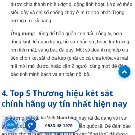
được chia thành nhiều đợt di động linh hoạt. Lớp vỏ thép
siêu dày và chỉ số chống cháy ở mức cao nhất. Trọng
lượng cực kỳ nặng.
Ứng dụng:
Dùng để bảo quản con dấu công ty, hợp
đồng kinh tế quan trọng, hồ sơ nhân sự, hoặc trữ lượng
lớn tiền mặt, vàng bạc đá quý. Một số doanh nghiệp ưu
tiên chọn két sắt khóa kép (phải có cả chìa khóa và mật
mã mới mở được, hoặc cần 2 người cùng mở) để đảm
bảo tính minh bạch và an toàn nội bộ.
4. Top 5 Thương hiệu két sắt
chính hãng uy tín nhất hiện nay
Thị trường két sắt tại Việt Nam hiện nay rất đa dạng với sự
0933.48.1979
góp mặt của cả thương hiệu nội địa lẫn quốc tế. Để đảm bảo
an toàn cho tài sản, bạn nên ưu tiên các "ông lớn" đã được