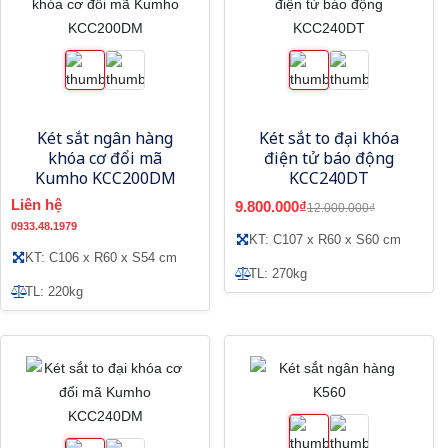
Két sắt ngân hàng
Két sắt to đại khóa
khóa cơ đổi mã
điện tử báo động
Kumho KCC200DM
KCC240DT
Liên hệ
9.800.000₫
12.000.000₫
0933.48.1979
KT: C107 x R60 x S60 cm
KT: C106 x R60 x S54 cm
TL: 270kg
TL: 220kg