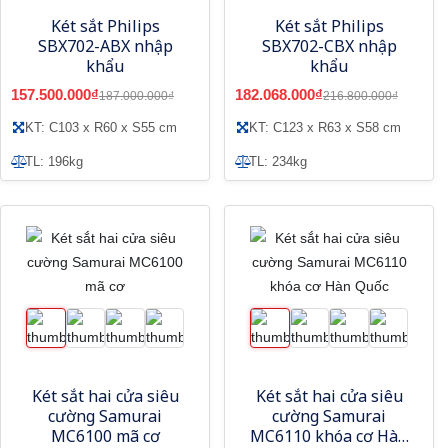
Két sắt Philips
Két sắt Philips
SBX702-ABX nhập
SBX702-CBX nhập
khẩu
khẩu
157.500.000₫
182.068.000₫
187.000.000₫
216.800.000₫
KT: C103 x R60 x S55 cm
KT: C123 x R63 x S58 cm
TL: 196kg
TL: 234kg
Két sắt hai cửa siêu
Két sắt hai cửa siêu
cường Samurai
cường Samurai
MC6100 mã cơ
MC6110 khóa cơ Hàn