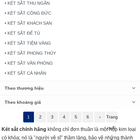
• KÉT SẮT THU NGÂN
• KÉT SẮT CÔNG ĐỨC
• KÉT SẮT KHÁCH SẠN
• KÉT SẮT ĐỂ TỦ
• KÉT SẮT TIỆM VÀNG
• KÉT SẮT PHONG THỦY
• KÉT SẮT VĂN PHÒNG
• KÉT SẮT CÁ NHÂN
Theo thương hiệu
Theo khoảng giá
1
2
3
4
5
6
›
Trang
cuối
Két sắt chính hãng
không chỉ đơn thuần là một hộp kim loại
có khóa; nó là "người vệ sĩ" thầm lặng, bảo vệ những thành
»