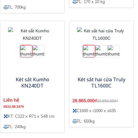
TL: 170 ± 10 kg
TL: 700kg
Két sắt Kumho
Két sắt hai cửa Truly
KN240DT
TL1600C
Liên hệ
26.865.000₫
29.850.000₫
0933.48.1979
C1600 x r1000 x s635
KT: C122 x R71 x S48 cm
TL: 650kg
TL: 240kg