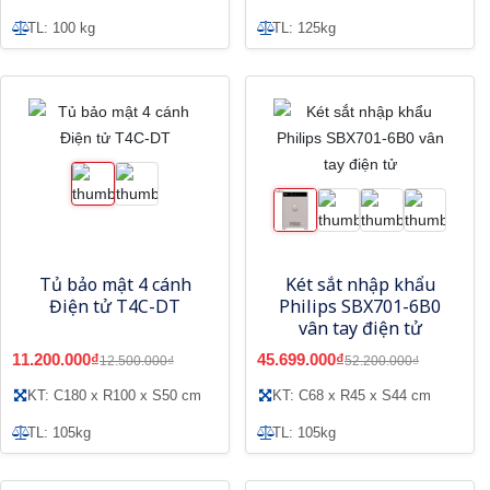
TL: 100 kg
TL: 125kg
Tủ bảo mật 4 cánh
Két sắt nhập khẩu
Điện tử T4C-DT
Philips SBX701-6B0
vân tay điện tử
11.200.000₫
45.699.000₫
12.500.000₫
52.200.000₫
KT: C180 x R100 x S50 cm
KT: C68 x R45 x S44 cm
TL: 105kg
TL: 105kg