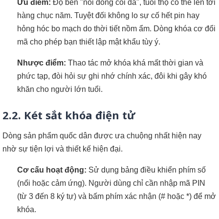
Ưu điểm:
Độ bền "nồi đồng cối đá", tuổi thọ có thể lên tới
hàng chục năm. Tuyệt đối không lo sự cố hết pin hay
hỏng hóc bo mạch do thời tiết nồm ẩm. Dòng khóa cơ đổi
mã cho phép bạn thiết lập mật khẩu tùy ý.
Nhược điểm:
Thao tác mở khóa khá mất thời gian và
phức tạp, đòi hỏi sự ghi nhớ chính xác, đôi khi gây khó
khăn cho người lớn tuổi.
2.2. Két sắt khóa điện tử
Dòng sản phẩm quốc dân được ưa chuộng nhất hiện nay
nhờ sự tiện lợi và thiết kế hiện đại.
Cơ cấu hoạt động:
Sử dụng bảng điều khiển phím số
(nổi hoặc cảm ứng). Người dùng chỉ cần nhập mã PIN
(từ 3 đến 8 ký tự) và bấm phím xác nhận (# hoặc *) để mở
khóa.