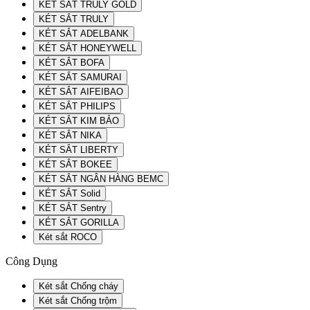
KÉT SẮT TRULY GOLD
KÉT SẮT TRULY
KÉT SẮT ADELBANK
KÉT SẮT HONEYWELL
KÉT SẮT BOFA
KÉT SẮT SAMURAI
KÉT SẮT AIFEIBAO
KÉT SẮT PHILIPS
KÉT SẮT KIM BẢO
KÉT SẮT NIKA
KÉT SẮT LIBERTY
KÉT SẮT BOKEE
KÉT SẮT NGÂN HÀNG BEMC
KÉT SẮT Solid
KÉT SẮT Sentry
KÉT SẮT GORILLA
Két sắt ROCO
Công Dụng
Két sắt Chống cháy
Két sắt Chống trộm