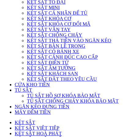
KÉT SẮT TO ĐẠI
KÉT SẮT MINI
KÉT SẮT CÁ NHÂN ĐỂ TỦ
KÉT SẮT KHÓA CƠ
KÉT SẮT KHÓA CƠ ĐỔI MÃ
KÉT SẮT VÂN TAY
KÉT SẮT CHỐNG CHÁY
KÉT SẮT THẢ TIỀN VÀO NGĂN KÉO
KÉT SẮT BÀN LỀ TRONG
KÉT SẮT CÓ BÁNH XE
KÉT SẮT CÁNH ĐÚC CAO CẤP
KÉT SẮT ĐIỆN TỬ
KÉT SẮT ÂM TƯỜNG
KÉT SẮT KHÁCH SẠN
KÉT SẮT ĐẶT THEO YÊU CẦU
CỬA KHO TIỀN
TỦ SẮT
TỦ SẮT HỒ SƠ KHÓA BẢO MẬT
TỦ SẮT CHỐNG CHÁY KHÓA BẢO MẬT
NGĂN KÉO ĐỰNG TIỀN
MÁY ĐẾM TIỀN
KÉT SẮT
KÉT SẮT VIỆT TIỆP
KÉT SẮT HOÀ PHÁT