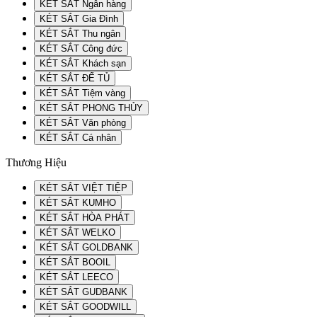
KÉT SẮT Ngân hàng
KÉT SẮT Gia Đình
KÉT SẮT Thu ngân
KÉT SẮT Công đức
KÉT SẮT Khách sạn
KÉT SẮT ĐỂ TỦ
KÉT SẮT Tiệm vàng
KÉT SẮT PHONG THỦY
KÉT SẮT Văn phòng
KÉT SẮT Cá nhân
Thương Hiệu
KÉT SẮT VIỆT TIỆP
KÉT SẮT KUMHO
KÉT SẮT HÒA PHÁT
KÉT SẮT WELKO
KÉT SẮT GOLDBANK
KÉT SẮT BOOIL
KÉT SẮT LEECO
KÉT SẮT GUDBANK
KÉT SẮT GOODWILL