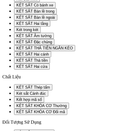
KÉT SẮT Có bánh xe
KÉT SẮT Bàn lề trong
KÉT SẮT Bàn lề ngoài
KÉT SẮT Hai tầng
Két trong két
KÉT SẮT Âm tường
KÉT SẮT Đặc chủng
KÉT SẮT THẢ TIỀN NGĂN KÉO
KÉT SẮT Hai cánh
KÉT SẮT Thả tiền
KÉT SẮT Hai cửa
Chất Liệu
KÉT SẮT Thép tấm
Két sắt Cánh đúc
Kết hợp mã số
KÉT SẮT KHÓA CƠ Thường
KÉT SẮT KHÓA CƠ Đổi mã
Đối Tượng Sử Dụng