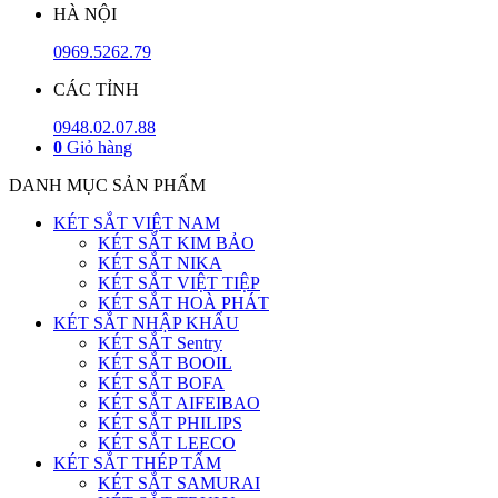
HÀ NỘI
0969.5262.79
CÁC TỈNH
0948.02.07.88
0
Giỏ hàng
DANH MỤC SẢN PHẨM
KÉT SẮT VIỆT NAM
KÉT SẮT KIM BẢO
KÉT SẮT NIKA
KÉT SẮT VIỆT TIỆP
KÉT SẮT HOÀ PHÁT
KÉT SẮT NHẬP KHẨU
KÉT SẮT Sentry
KÉT SẮT BOOIL
KÉT SẮT BOFA
KÉT SẮT AIFEIBAO
KÉT SẮT PHILIPS
KÉT SẮT LEECO
KÉT SẮT THÉP TẤM
KÉT SẮT SAMURAI