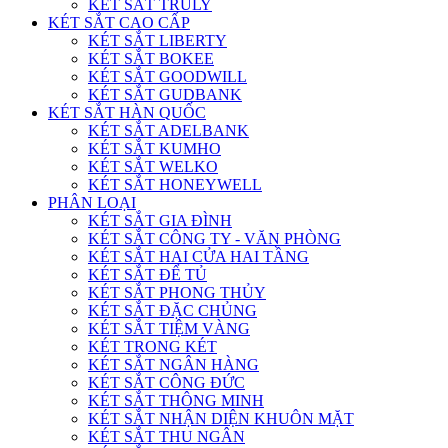
KÉT SẮT TRULY
KÉT SẮT CAO CẤP
KÉT SẮT LIBERTY
KÉT SẮT BOKEE
KÉT SẮT GOODWILL
KÉT SẮT GUDBANK
KÉT SẮT HÀN QUỐC
KÉT SẮT ADELBANK
KÉT SẮT KUMHO
KÉT SẮT WELKO
KÉT SẮT HONEYWELL
PHÂN LOẠI
KÉT SẮT GIA ĐÌNH
KÉT SẮT CÔNG TY - VĂN PHÒNG
KÉT SẮT HAI CỬA HAI TẦNG
KÉT SẮT ĐỂ TỦ
KÉT SẮT PHONG THỦY
KÉT SẮT ĐẶC CHỦNG
KÉT SẮT TIỆM VÀNG
KÉT TRONG KÉT
KÉT SẮT NGÂN HÀNG
KÉT SẮT CÔNG ĐỨC
KÉT SẮT THÔNG MINH
KÉT SẮT NHẬN DIỆN KHUÔN MẶT
KÉT SẮT THU NGÂN