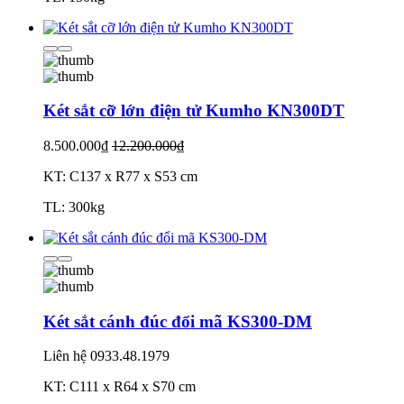
Két sắt cỡ lớn điện tử Kumho KN300DT
8.500.000₫
12.200.000₫
KT: C137 x R77 x S53 cm
TL: 300kg
Két sắt cánh đúc đổi mã KS300-DM
Liên hệ
0933.48.1979
KT: C111 x R64 x S70 cm