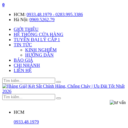
0
HCM:
0933.48.1979 - 0283.995.3386
Hà Nội:
0969.5262.79
GIỚI THIỆU
HỆ THỐNG CỬA HÀNG
TUYỂN ĐẠI LÝ CẤP 1
TIN TỨC
KINH NGHIỆM
HƯỚNG DẪN
BÁO GIÁ
CHI NHÁNH
LIÊN HỆ
HCM
0933.48.1979