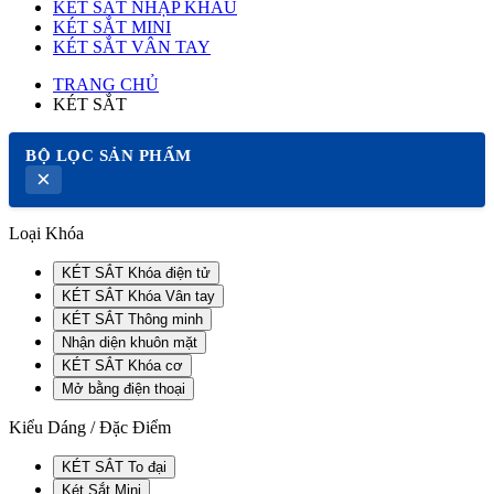
KÉT SẮT NHẬP KHẨU
KÉT SẮT MINI
KÉT SẮT VÂN TAY
TRANG CHỦ
KÉT SẮT
BỘ LỌC SẢN PHẨM
×
Loại Khóa
KÉT SẮT Khóa điện tử
KÉT SẮT Khóa Vân tay
KÉT SẮT Thông minh
Nhận diện khuôn mặt
KÉT SẮT Khóa cơ
Mở bằng điện thoại
Kiểu Dáng / Đặc Điểm
KÉT SẮT To đại
Két Sắt Mini