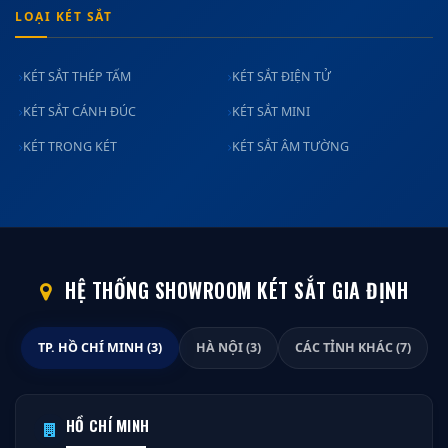
LOẠI KÉT SẮT
KÉT SẮT THÉP TẤM
KÉT SẮT ĐIỆN TỬ
KÉT SẮT CÁNH ĐÚC
KÉT SẮT MINI
KÉT TRONG KÉT
KÉT SẮT ÂM TƯỜNG
HỆ THỐNG SHOWROOM KÉT SẮT GIA ĐỊNH
TP. HỒ CHÍ MINH (3)
HÀ NỘI (3)
CÁC TỈNH KHÁC (7)
HỒ CHÍ MINH