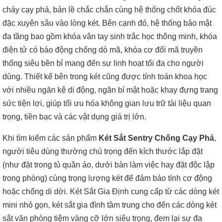
cháy cạy phá, bản lề chắc chắn cùng hệ thống chốt khóa đúc
đặc xuyên sâu vào lòng két. Bên cạnh đó, hệ thống bảo mật
đa tầng bao gồm khóa vân tay sinh trắc học thông minh, khóa
điện tử có báo động chống dò mã, khóa cơ đổi mã truyền
thống siêu bền bỉ mang đến sự linh hoạt tối đa cho người
dùng. Thiết kế bên trong két cũng được tính toán khoa học
với nhiều ngăn kệ di động, ngăn bí mật hoặc khay đựng trang
sức tiện lợi, giúp tối ưu hóa không gian lưu trữ tài liệu quan
trọng, tiền bạc và các vật dụng giá trị lớn.
Khi tìm kiếm các sản phẩm
Két Sắt Sentry Chống Cạy Phá
,
người tiêu dùng thường chú trọng đến kích thước lắp đặt
(như đặt trong tủ quần áo, dưới bàn làm việc hay đặt độc lập
trong phòng) cùng trọng lượng két để đảm bảo tính cơ động
hoặc chống di dời. Két Sắt Gia Định cung cấp từ các dòng két
mini nhỏ gọn, két sắt gia đình tầm trung cho đến các dòng két
sắt văn phòng tiệm vàng cỡ lớn siêu trọng, đem lại sự đa