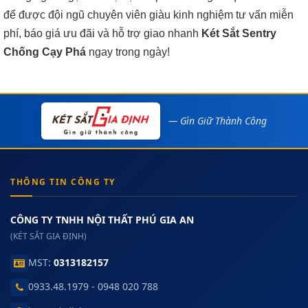
để được đội ngũ chuyên viên giàu kinh nghiệm tư vấn miễn
phí, báo giá ưu đãi và hỗ trợ giao nhanh
Két Sắt Sentry
Chống Cạy Phá
ngay trong ngày!
— Gìn Giữ Thành Công
THÔNG TIN CÔNG TY
CÔNG TY TNHH NỘI THẤT PHÚ GIA AN
(KÉT SẮT GIA ĐỊNH)
MST:
0313182157
0933.48.1979 - 0948 020 788