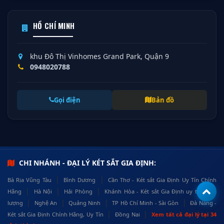
HỒ CHÍ MINH
khu Đô Thị Vinhomes Grand Park, Quận 9
0948020788
Gọi điện
Bản đồ
CHI NHÁNH - ĐẠI LÝ KÉT SẮT GIA ĐỊNH:
|
|
Bà Rịa Vũng Tàu
Bình Dương
Cần Thơ - Két sắt Gia Định Uy Tín Chính
|
|
|
Hãng
Hà Nội
Hải Phòng
Khánh Hòa - Két sắt Gia Định uy tín, chất
|
|
|
|
lượng
Nghệ An
Quảng Ninh
TP Hồ Chí Minh - Sài Gòn
Đà Nẵng -
|
|
Két sắt Gia Định Chính Hãng, Uy Tín
Đồng Nai
Xem tất cả đại lý tại 34