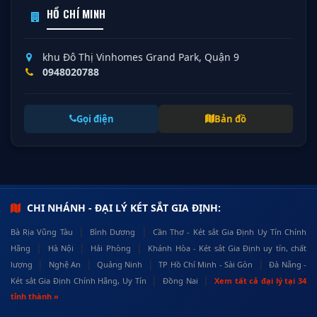
HỒ CHÍ MINH
khu Đô Thị Vinhomes Grand Park, Quận 9
0948020788
Gọi điện
Bản đồ
CHI NHÁNH - ĐẠI LÝ KÉT SẮT GIA ĐỊNH:
|
|
Bà Rịa Vũng Tàu
Bình Dương
Cần Thơ - Két sắt Gia Định Uy Tín Chính
|
|
|
Hãng
Hà Nội
Hải Phòng
Khánh Hòa - Két sắt Gia Định uy tín, chất
|
|
|
|
lượng
Nghệ An
Quảng Ninh
TP Hồ Chí Minh - Sài Gòn
Đà Nẵng -
|
|
Két sắt Gia Định Chính Hãng, Uy Tín
Đồng Nai
Xem tất cả đại lý tại 34
tỉnh thành »