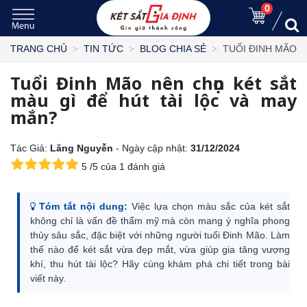
0
TUỔI ĐINH MÃO N
TRANG CHỦ
TIN TỨC
BLOG CHIA SẺ
Tuổi Đinh Mão nên chọn két sắt
màu gì để hút tài lộc và may
mắn?
Tác Giả:
Lăng Nguyễn
- Ngày cập nhật:
31/12/2024
5
/
5
của
1
đánh giá
Tóm tắt nội dung:
Việc lựa chọn màu sắc của két sắt
không chỉ là vấn đề thẩm mỹ mà còn mang ý nghĩa phong
thủy sâu sắc, đặc biệt với những người tuổi Đinh Mão. Làm
thế nào để két sắt vừa đẹp mắt, vừa giúp gia tăng vượng
khí, thu hút tài lộc? Hãy cùng khám phá chi tiết trong bài
viết này.