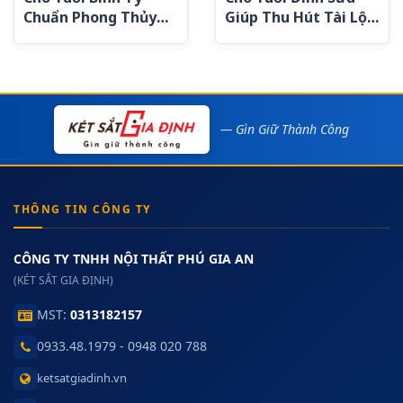
Chuẩn Phong Thủy
Giúp Thu Hút Tài Lộc
Thu Hút Tài Lộc
và May Mắn
— Gìn Giữ Thành Công
THÔNG TIN CÔNG TY
CÔNG TY TNHH NỘI THẤT PHÚ GIA AN
(KÉT SẮT GIA ĐỊNH)
MST:
0313182157
0933.48.1979 - 0948 020 788
ketsatgiadinh.vn