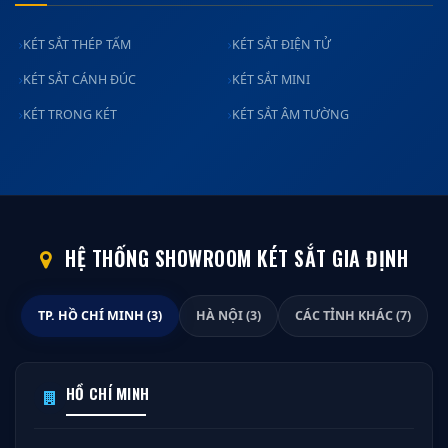
KÉT SẮT THÉP TẤM
KÉT SẮT ĐIỆN TỬ
KÉT SẮT CÁNH ĐÚC
KÉT SẮT MINI
KÉT TRONG KÉT
KÉT SẮT ÂM TƯỜNG
HỆ THỐNG SHOWROOM KÉT SẮT GIA ĐỊNH
TP. HỒ CHÍ MINH (3)
HÀ NỘI (3)
CÁC TỈNH KHÁC (7)
HỒ CHÍ MINH