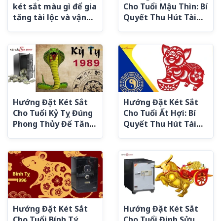
két sắt màu gì để gia
Cho Tuổi Mậu Thìn: Bí
tăng tài lộc và vận
Quyết Thu Hút Tài
may?
Lộc Và May Mắn
Hướng Đặt Két Sắt
Hướng Đặt Két Sắt
Cho Tuổi Kỷ Tỵ Đúng
Cho Tuổi Ất Hợi: Bí
Phong Thủy Để Tăng
Quyết Thu Hút Tài
Tài Lộc
Lộc Hiệu Quả
Hướng Đặt Két Sắt
Hướng Đặt Két Sắt
Cho Tuổi Bính Tý
Cho Tuổi Đinh Sửu