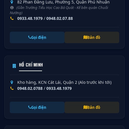
82 Phan Đăng Lưu, Phường 5, Quận Phú Nhuận
(Gần Trường Tiểu Học Cao Bá Quát - Kế bên quán Chuối
Nướng)
0933.48.1979
/
0948.02.07.88
Gọi điện
Bản đồ
HỒ CHÍ MINH
Kho hàng, KCN Cát Lái, Quận 2 (Alo trước khi tới)
0948.02.0788
/
0933.48.1979
Gọi điện
Bản đồ