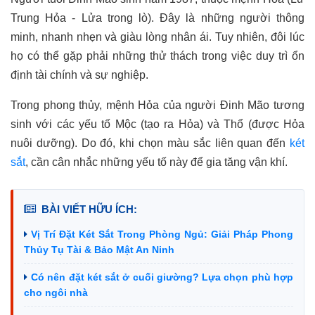
Trung Hỏa - Lửa trong lò). Đây là những người thông
minh, nhanh nhẹn và giàu lòng nhân ái. Tuy nhiên, đôi lúc
họ có thể gặp phải những thử thách trong việc duy trì ổn
định tài chính và sự nghiệp.
Trong phong thủy, mệnh Hỏa của người Đinh Mão tương
sinh với các yếu tố Mộc (tạo ra Hỏa) và Thổ (được Hỏa
nuôi dưỡng). Do đó, khi chọn màu sắc liên quan đến
két
sắt
, cần cân nhắc những yếu tố này để gia tăng vận khí.
BÀI VIẾT HỮU ÍCH:
Vị Trí Đặt Két Sắt Trong Phòng Ngủ: Giải Pháp Phong
Thủy Tụ Tài & Bảo Mật An Ninh
Có nên đặt két sắt ở cuối giường? Lựa chọn phù hợp
cho ngôi nhà