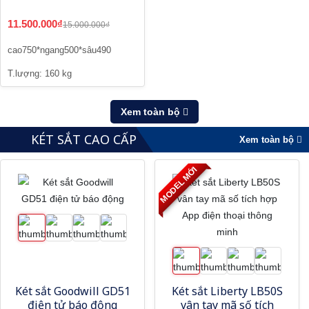
11.500.000₫
15.000.000₫
cao750*ngang500*sâu490
T.lượng: 160 kg
Xem toàn bộ
KÉT SẮT CAO CẤP
Xem toàn bộ
MODEL MỚI
Két sắt Goodwill GD51
Két sắt Liberty LB50S
điện tử báo động
vân tay mã số tích