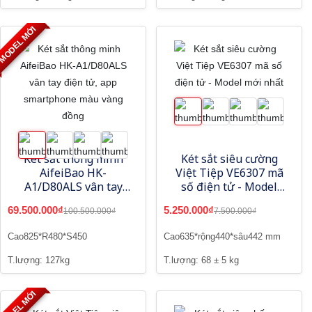
MODEL MỚI
Két sắt thông minh
Két sắt siêu cường
AifeiBao HK-
Việt Tiệp VE6307 mã
A1/D80ALS vân tay
số điện tử - Model
điện tử, app
mới nhất
69.500.000₫
5.250.000₫
100.500.000₫
7.500.000₫
smartphone màu
vàng đồng
Cao825*R480*S450
Cao635*rộng440*sâu442 mm
T.lượng: 127kg
T.lượng: 68 ± 5 kg
MODEL MỚI