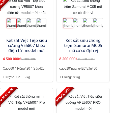
Két sắt Việt Tiệp siêu
Két sắt siêu chống
cường VE5807 khóa
trộm Samurai MC05
điện tử- model mới
mã cơ có định vị
nhất
4.500.000₫
8.200.000₫
5.200.000₫
11.000.000₫
Cao560 * Rộng420 * Sâu425
cao510*ngang420*sâu430
T.lượng: 62 ± 5 kg
T.lượng: 88kg
MODEL MỚI
MODEL MỚI