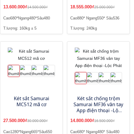
13.600.000₫
18.555.000₫
14.500.000₫
25.000.000₫
Cao680*Ngang480*Sâu480
Cao880* Ngang550* Sâu536
T.lượng: 160kg ± 5
T.lượng: 240kg
Két sắt Samurai
Két sắt chống trộm
MC512 mã cơ
Samurai MF36 vân tay
App điện thoại -Lộc
Phát
27.500.000₫
14.800.000₫
30.000.000₫
16.500.000₫
Cao1280*Ngang665*Sâu650
Cao680* Ngang480* Sâu480