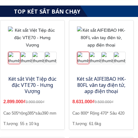
TOP KÉT SẮT BÁN CHẠY
Két sắt Việt Tiệp đúc
Két sắt AIFEIBAO HK-
đặc VTE70 - Hưng
80FL vân tay điện tử,
Vượng
app điện thoại
2.899.000₫
8.631.000₫
3.900.000₫
9.500.000₫
Cao 505*rộng385*sâu390 mm
Cao 800* Rộng 470* Sâu 420
T.lượng: 55 ± 10 kg
T.lượng: 61.6kg