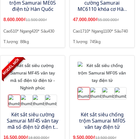
trộm Samurai ME05
cường Samurai
điện tử Hàn Quốc
MC6110 khóa cơ Hàn
Quốc
8.600.000₫
47.000.000₫
11.500.000₫
55.000.000₫
Cao510* Ngang420* Sâu430
Cao1710* Ngang1100* Sâu740
T.lượng: 88kg
T.lượng: 745kg
MODEL MỚI
Két sắt siêu cường
Két sắt siêu chống
Samurai MF45 vân tay
trộm Samurai MF05
mã số điện tử điện tử
vân tay điện tử
- Nghinh phúc
16.500.000₫
9.500.000₫
18.800.000₫
13.500.000₫