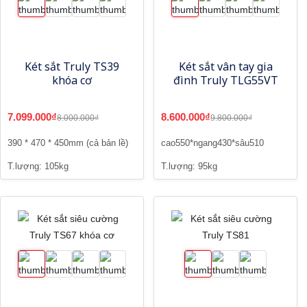
Két sắt Truly TS39
Két sắt vân tay gia
khóa cơ
đình Truly TLG55VT
7.099.000₫
8.600.000₫
8.000.000₫
9.800.000₫
390 * 470 * 450mm (cả bản lề)
cao550*ngang430*sâu510
T.lượng: 105kg
T.lượng: 95kg