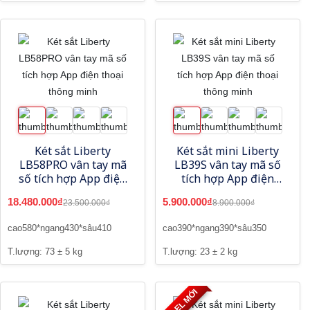
Két sắt Liberty
Két sắt mini Liberty
LB58PRO vân tay mã
LB39S vân tay mã số
số tích hợp App điện
tích hợp App điện
thoại thông minh
thoại thông minh
18.480.000₫
5.900.000₫
23.500.000₫
8.900.000₫
cao580*ngang430*sâu410
cao390*ngang390*sâu350
T.lượng: 73 ± 5 kg
T.lượng: 23 ± 2 kg
MODEL MỚI