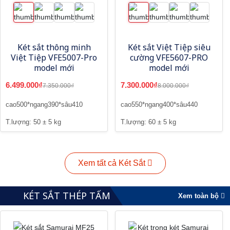
Két sắt thông minh
Két sắt Việt Tiệp siêu
Việt Tiệp VFE5007-Pro
cường VFE5607-PRO
model mới
model mới
6.499.000₫
7.300.000₫
7.350.000₫
8.000.000₫
cao500*ngang390*sâu410
cao550*ngang400*sâu440
T.lượng: 50 ± 5 kg
T.lượng: 60 ± 5 kg
Xem tất cả Két Sắt
KÉT SẮT THÉP TẤM
Xem toàn bộ