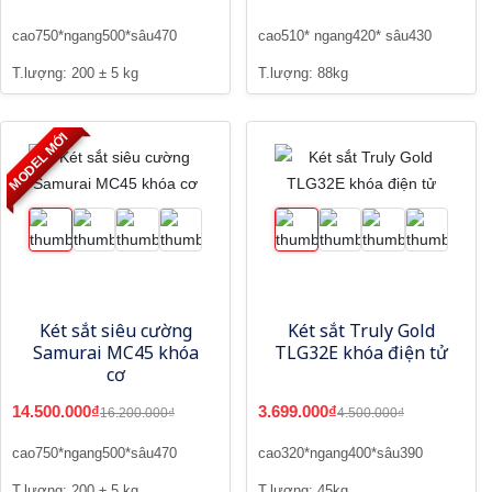
cao750*ngang500*sâu470
cao510* ngang420* sâu430
T.lượng: 200 ± 5 kg
T.lượng: 88kg
MODEL MỚI
Két sắt siêu cường
Két sắt Truly Gold
Samurai MC45 khóa
TLG32E khóa điện tử
cơ
14.500.000₫
3.699.000₫
16.200.000₫
4.500.000₫
cao750*ngang500*sâu470
cao320*ngang400*sâu390
T.lượng: 200 ± 5 kg
T.lượng: 45kg