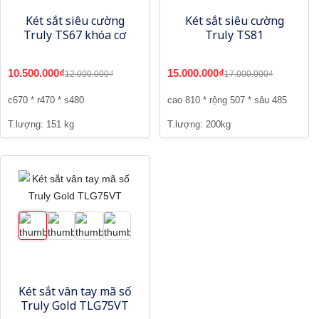
Két sắt siêu cường
Két sắt siêu cường
Truly TS67 khóa cơ
Truly TS81
10.500.000₫
15.000.000₫
12.000.000₫
17.000.000₫
c670 * r470 * s480
cao 810 * rộng 507 * sâu 485
T.lượng: 151 kg
T.lượng: 200kg
Két sắt vân tay mã số
Truly Gold TLG75VT