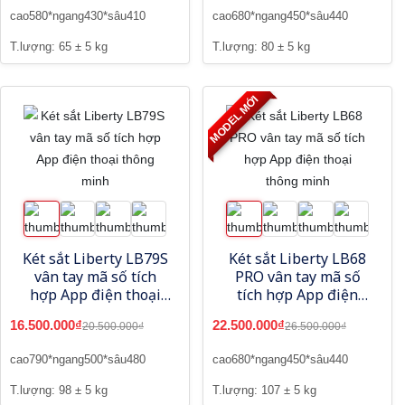
cao580*ngang430*sâu410
cao680*ngang450*sâu440
T.lượng: 65 ± 5 kg
T.lượng: 80 ± 5 kg
MODEL MỚI
Két sắt Liberty LB79S
Két sắt Liberty LB68
vân tay mã số tích
PRO vân tay mã số
hợp App điện thoại
tích hợp App điện
thông minh
thoại thông minh
16.500.000₫
22.500.000₫
20.500.000₫
26.500.000₫
cao790*ngang500*sâu480
cao680*ngang450*sâu440
T.lượng: 98 ± 5 kg
T.lượng: 107 ± 5 kg