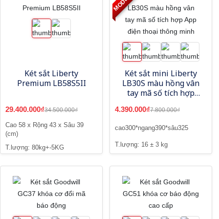
Két sắt Liberty
Két sắt mini Liberty
Premium LB58S5II
LB30S màu hồng vân
tay mã số tích hợp
App điện thoại thông
29.400.000₫
4.390.000₫
34.500.000₫
7.800.000₫
minh
Cao 58 x Rộng 43 x Sâu 39
cao300*ngang390*sâu325
(cm)
T.lượng: 16 ± 3 kg
T.lượng: 80kg+-5KG