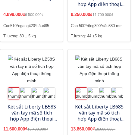
hợp App điện thoại
thông minh
4.899.000₫
8.250.000₫
6.500.000₫
11.700.000₫
Cao510*ngang420*sâu485
Cao 500*rộng390*sâu380 mm
T.lượng: 80 ± 5 kg
T.lượng: 44 ±5 kg
Két sắt Liberty LB58S
Két sắt Liberty LB68S
vân tay mã số tích
vân tay mã số tích
hợp App điện thoại
hợp App điện thoại
thông minh
thông minh
11.600.000₫
13.860.000₫
15.400.000₫
18.600.000₫