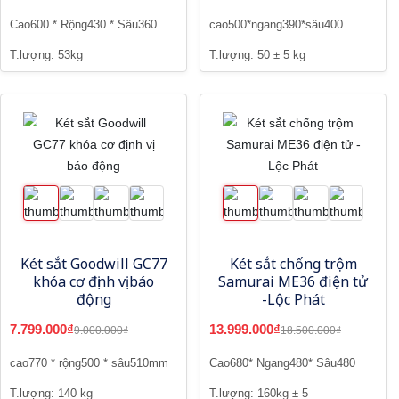
Cao600 * Rộng430 * Sâu360
cao500*ngang390*sâu400
T.lượng: 53kg
T.lượng: 50 ± 5 kg
Két sắt Goodwill GC77
Két sắt chống trộm
khóa cơ định vị báo
Samurai ME36 điện tử
động
-Lộc Phát
7.799.000₫
13.999.000₫
9.000.000₫
18.500.000₫
cao770 * rộng500 * sâu510mm
Cao680* Ngang480* Sâu480
T.lượng: 140 kg
T.lượng: 160kg ± 5