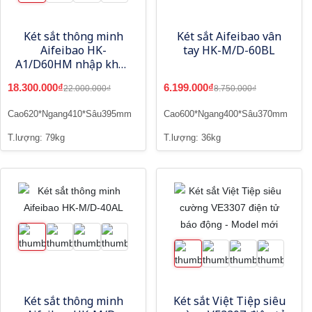
Két sắt thông minh
Két sắt Aifeibao vân
Aifeibao HK-
tay HK-M/D-60BL
A1/D60HM nhập khẩu
màu trắng
18.300.000₫
6.199.000₫
22.000.000₫
8.750.000₫
Cao620*Ngang410*Sâu395mm
Cao600*Ngang400*Sâu370mm
T.lượng: 79kg
T.lượng: 36kg
Két sắt thông minh
Két sắt Việt Tiệp siêu