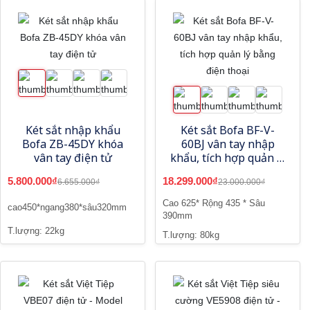
Két sắt nhập khẩu
Két sắt Bofa BF-V-
Bofa ZB-45DY khóa
60BJ vân tay nhập
vân tay điện tử
khẩu, tích hợp quản lý
bằng điện thoại
5.800.000₫
18.299.000₫
6.655.000₫
23.000.000₫
Cao 625* Rộng 435 * Sâu
cao450*ngang380*sâu320mm
390mm
T.lượng: 22kg
T.lượng: 80kg