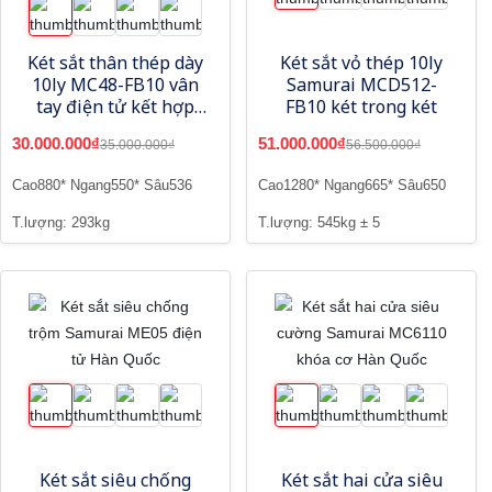
Két sắt thân thép dày
Két sắt vỏ thép 10ly
10ly MC48-FB10 vân
Samurai MCD512-
tay điện tử kết hợp
FB10 két trong két
khóa cơ và App thông
30.000.000₫
51.000.000₫
35.000.000₫
56.500.000₫
minh
Cao880* Ngang550* Sâu536
Cao1280* Ngang665* Sâu650
T.lượng: 293kg
T.lượng: 545kg ± 5
Két sắt siêu chống
Két sắt hai cửa siêu