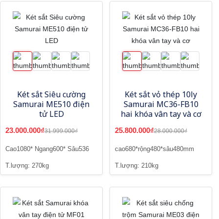
Két sắt Siêu cường
Két sắt vỏ thép 10ly
Samurai ME510 điện
Samurai MC36-FB10
tử LED
hai khóa vân tay và cơ
23.000.000₫
25.800.000₫
31.999.000₫
28.000.000₫
Cao1080* Ngang600* Sâu536
cao680*rộng480*sâu480mm
T.lượng: 270kg
T.lượng: 210kg