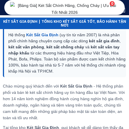
0
KÉT SẮT GIA ĐỊNH | TỔNG KHO KÉT SẮT GIÁ TỐT, BẢO HÀNH TẬN
NƠI
Hệ thống
Két Sắt Gia Định
(uy tín từ năm 2007) là nhà phân
phối chính hãng chuyên cung cấp các dòng
két sắt gia đình
,
két sắt văn phòng
,
két sắt chống cháy
và
két sắt vân tay
nhập khẩu
từ các thương hiệu hàng đầu như Việt Tiệp, Hòa
Phát, Bofa, Philips. Toàn bộ sản phẩm được cam kết chính hãng
100%, bảo hành tại nhà từ 5-7 năm với hệ thống chi nhánh rộng
khắp Hà Nội và TP.HCM.
Chào mừng quý khách đến với
Két Sắt Gia Định
- Hệ thống phân
phối và bán lẻ két sắt chính hãng uy tín hàng đầu tại Việt Nam. Với
hơn 14 năm kinh nghiệm đồng hành cùng hàng nghìn hộ gia đình,
doanh nghiệp, ngân hàng và tiệm vàng trên toàn quốc, chúng tôi
cam kết mang đến những giải pháp bảo mật tài sản toàn diện, an
toàn và tối ưu nhất.
Tại tổng kho
Két Sắt Gia Định
, quý khách sẽ dễ dàng tìm thấy đa