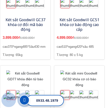
Két sắt Goodwill GC37
Két sắt Goodwill GC51
khóa cơ đổi mã báo
khóa cơ báo động cao
động
cấp
3.899.000₫
4.899.000₫
5.600.000₫
6.500.000₫
cao370*ngang485*Sâu430 mm
cao510*ngang420*sâu 485
T.lượng: 65kg
T.lượng: 80 ± 5 kg
0933.48.1979