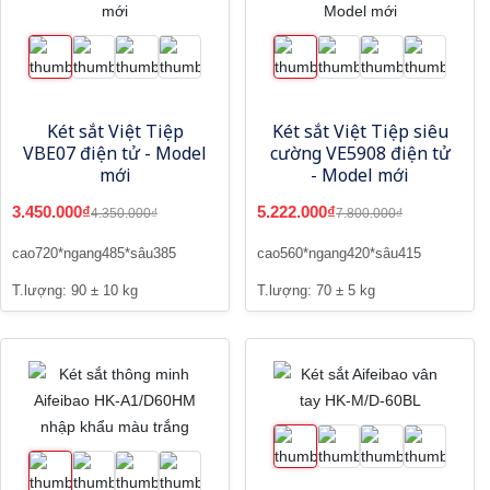
Két sắt Việt Tiệp
Két sắt Việt Tiệp siêu
VBE07 điện tử - Model
cường VE5908 điện tử
mới
- Model mới
3.450.000₫
5.222.000₫
4.350.000₫
7.800.000₫
cao720*ngang485*sâu385
cao560*ngang420*sâu415
T.lượng: 90 ± 10 kg
T.lượng: 70 ± 5 kg