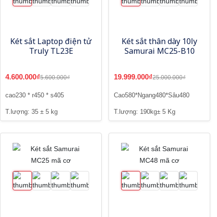
Két sắt Laptop điện tử
Két sắt thân dày 10ly
Truly TL23E
Samurai MC25-B10
4.600.000₫
19.999.000₫
5.600.000₫
25.000.000₫
cao230 * r450 * s405
Cao580*Ngang480*Sâu480
T.lượng: 35 ± 5 kg
T.lượng: 190kg± 5 Kg