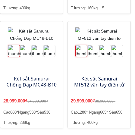
T.lượng: 400kg
T.lượng: 160kg ± 5
Két sắt Samurai
Két sắt Samurai
Chống Đập MC48-B10
MF512 vân tay điện tử
28.999.000₫
29.999.000₫
34.500.000₫
38.900.000₫
Cao880*Ngang550*Sâu536
Cao1280* Ngang665* Sâu650
T.lượng: 288kg
T.lượng: 400kg