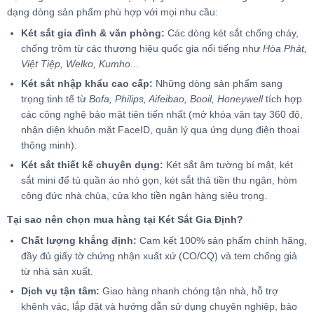
dạng dòng sản phẩm phù hợp với mọi nhu cầu:
Két sắt gia đình & văn phòng:
Các dòng két sắt chống cháy,
chống trộm từ các thương hiệu quốc gia nổi tiếng như
Hòa Phát,
Việt Tiệp, Welko, Kumho
...
Két sắt nhập khẩu cao cấp:
Những dòng sản phẩm sang
trọng tinh tế từ
Bofa, Philips, Aifeibao, Booil, Honeywell
tích hợp
các công nghệ bảo mật tiên tiến nhất (mở khóa vân tay 360 độ,
nhận diện khuôn mặt FaceID, quản lý qua ứng dụng điện thoại
thông minh).
Két sắt thiết kế chuyên dụng:
Két sắt âm tường bí mật, két
sắt mini để tủ quần áo nhỏ gọn, két sắt thả tiền thu ngân, hòm
công đức nhà chùa, cửa kho tiền ngân hàng siêu trọng.
Tại sao nên chọn mua hàng tại Két Sắt Gia Định?
Chất lượng khẳng định:
Cam kết 100% sản phẩm chính hãng,
đầy đủ giấy tờ chứng nhận xuất xứ (CO/CQ) và tem chống giả
từ nhà sản xuất.
Dịch vụ tận tâm:
Giao hàng nhanh chóng tận nhà, hỗ trợ
khênh vác, lắp đặt và hướng dẫn sử dụng chuyên nghiệp, bảo