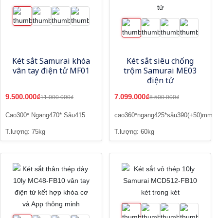
Két sắt Samurai khóa
Két sắt siêu chống
vân tay điện tử MF01
trộm Samurai ME03
điện tử
9.500.000₫
7.099.000₫
11.000.000₫
8.500.000₫
Cao300* Ngang470* Sâu415
cao360*ngang425*sâu390(+50)mm
T.lượng: 75kg
T.lượng: 60kg