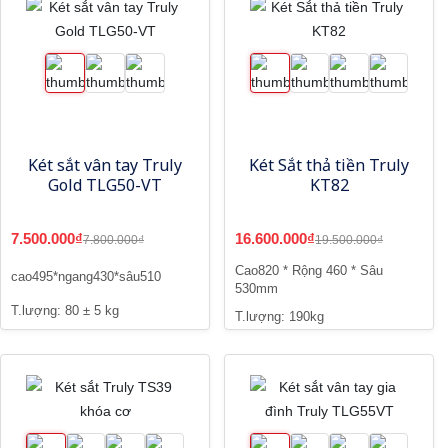
Két sắt vân tay Truly
Két Sắt thả tiền Truly
Gold TLG50-VT
KT82
7.500.000₫
16.600.000₫
7.800.000₫
19.500.000₫
Cao820 * Rộng 460 * Sâu
cao495*ngang430*sâu510
530mm
T.lượng: 80 ± 5 kg
T.lượng: 190kg