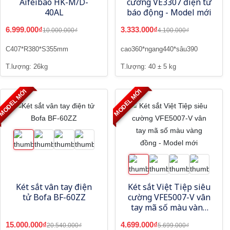
Aifeibao HK-M/D-
cường VE3307 điện tử
40AL
báo động - Model mới
6.999.000₫
3.333.000₫
10.000.000₫
4.100.000₫
C407*R380*S355mm
cao360*ngang440*sâu390
T.lượng: 26kg
T.lượng: 40 ± 5 kg
MODEL MỚI
MODEL MỚI
Két sắt vân tay điện
Két sắt Việt Tiệp siêu
tử Bofa BF-60ZZ
cường VFE5007-V vân
tay mã số màu vàng
đồng - Model mới
15.000.000₫
4.699.000₫
20.540.000₫
5.699.000₫