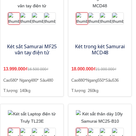
Két sắt Samurai MF25
Két trong két Samurai
vân tay điện tử
MCD48
13.999.000₫
18.000.000₫
16.500.000₫
21.000.000₫
Cao580* Ngang480* Sâu480
Cao880*Ngang550*Sâu536
T.lượng: 140kg
T.lượng: 260kg