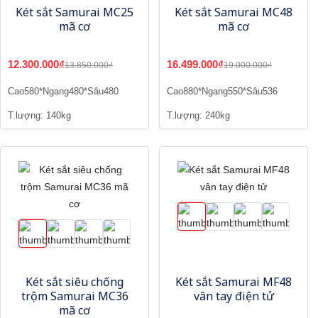
Két sắt Samurai MC25
Két sắt Samurai MC48
mã cơ
mã cơ
12.300.000₫
16.499.000₫
13.850.000₫
19.000.000₫
Cao580*Ngang480*Sâu480
Cao880*Ngang550*Sâu536
T.lượng: 140kg
T.lượng: 240kg
Két sắt siêu chống
Két sắt Samurai MF48
trộm Samurai MC36
vân tay điện tử
mã cơ