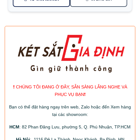
❗️ CHÚNG TÔI ĐANG Ở ĐÂY, SẴN SÀNG LẮNG NGHE VÀ
PHỤC VỤ BẠN❗️
Bạn có thể đặt hàng ngay trên web, Zalo hoặc đến Xem hàng
tại các showroom:
HCM
: 82 Phan Đăng Lưu, phường 5, Q. Phú Nhuận, TP.HCM
Hà Nội
: 1116 Đê La Thành, Ngọc Khánh, Ba Đình, HN