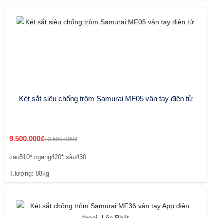
Két sắt siêu chống trộm Samurai MF05 vân tay điện tử
9.500.000₫
13.500.000₫
cao510* ngang420* sâu430
T.lượng: 88kg