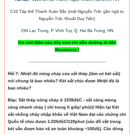
C10 Tập thể Thanh Xuân Bắc
(mặt Nguyễn Trãi: gần ngã tư
Nguyễn Trãi- Khuất Duy Tiến)
294
Lạc Trung, P. Vĩnh Tuy, Q. Hai Bà Trưng, HN
Xin mời Bấm vào đây xem chỉ dẫn đường đi đến
Showroom !
----------------------------------------------------
Hỏi
?: Nhiệt độ nón
g chảy của sắt thép (làm vỏ két sắt)
nói chung là bao nhiêu? Két sắt chịu được Nhiệt độ là
bao nhiêu?
Đáp: Sắt thép nóng chảy ở 1538độC - sắt càng mỏng
càng nhanh chảy ( chỉ trong ít giây/ phút)/ Hiện tại Két
sắt chống cháy nhập khẩu về Việt Nam đạt các chứng chỉ
Quốc tế chịu được 1.020độC/120phut (các đồ vật trong
két vẫn được bảo vệ an toàn khoảng ~100độ). Các dòng