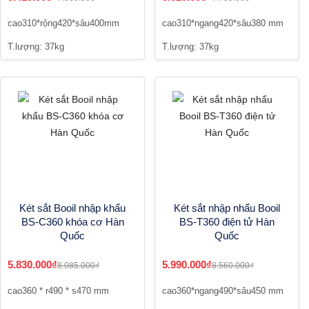
cao310*rộng420*sâu400mm
cao310*ngang420*sâu380 mm
T.lượng: 37kg
T.lượng: 37kg
Két sắt Booil nhập khẩu
Két sắt nhập nhẩu Booil
BS-C360 khóa cơ Hàn
BS-T360 điện tử Hàn
Quốc
Quốc
5.830.000₫
5.990.000₫
8.085.000₫
8.560.000₫
cao360 * r490 * s470 mm
cao360*ngang490*sâu450 mm