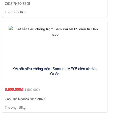
C615*R430*S395
T.lượng: 80kg
Két sắt siêu chống trộm Samurai ME05 điện tử Hàn
Quốc
8.600.000₫
11.500.000₫
Cao510* Ngang420* Sâu430
T.lượng: 88kg