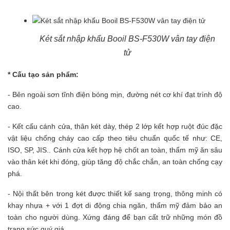
Két sắt nhập khẩu Booil BS-F530W vân tay điện
tử
* Cấu tạo sản phẩm:
- Bên ngoài sơn tĩnh điện bóng mịn, đường nét cơ khí đạt trình độ
cao.
- Kết cấu cánh cửa, thân két dày, thép 2 lớp kết hợp ruột đúc đặc
vật liệu chống cháy cao cấp theo tiêu chuẩn quốc tế như: CE,
ISO, SP, JIS.. Cánh cửa kết hợp hệ chốt an toàn, thẩm mỹ ăn sâu
vào thân két khi đóng, giúp tăng độ chắc chắn, an toàn chống cạy
phá.
- Nội thất bên trong két được thiết kế sang trọng, thông minh có
khay nhựa + với 1 đợt di động chia ngăn, thẩm mỹ đảm bảo an
toàn cho người dùng. Xứng đáng để bạn cất trữ những món đồ
trang sức quý giá.