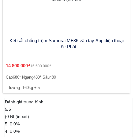
Két sắt chống trộm Samurai MF36 vân tay App điện thoại
-Lộc Phát
14.800.000₫
16.500.000₫
Cao680* Ngang480* Sâu480
T.lượng: 160kg ± 5
Đánh giá trung bình
5/5
(0 Nhận xét)
5
0%
4
0%