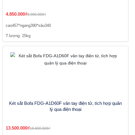
4.850.000₫
6.900.000₫
cao457*ngang390*sâu340
T.lượng: 25kg
Két sắt Bofa FDG-A1D60F vân tay điện tử, tích hợp quản
lý qua điện thoại
13.500.000₫
16.600.000₫