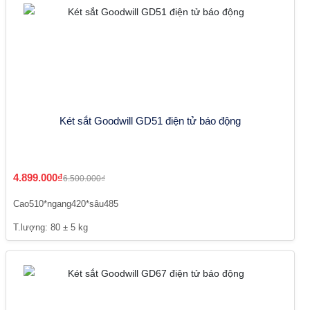
Két sắt Goodwill GD51 điện tử báo động
4.899.000₫
6.500.000₫
Cao510*ngang420*sâu485
T.lượng: 80 ± 5 kg