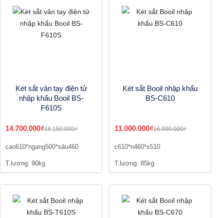
Két sắt vân tay điện tử
Két sắt Booil nhập khẩu
nhập khẩu Booil BS-
BS-C610
F610S
14.700.000₫
11.000.000₫
18.150.000₫
16.000.000₫
cao610*ngang500*sâu460
c610*n460*s510
T.lượng: 90kg
T.lượng: 85kg