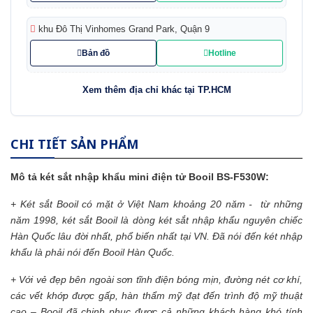
khu Đô Thị Vinhomes Grand Park, Quận 9
Bản đồ
Hotline
Xem thêm địa chỉ khác tại TP.HCM
CHI TIẾT SẢN PHẨM
Mô tả
két sắt nhập khẩu
mini điện tử Booil BS-F530W:
+
Két sắt Booil
có mặt ở Việt Nam khoảng 20 năm - từ những
năm 1998,
két sắt
Booil là dòng két sắt nhập khẩu nguyên chiếc
Hàn Quốc lâu đời nhất, phổ biến nhất tại VN. Đã nói đến két nhập
khẩu là phải nói đến Booil Hàn Quốc.
+ Với vẻ đẹp bên ngoài sơn tĩnh điện bóng mịn, đường nét cơ khí,
các vết khớp được gấp, hàn thẩm mỹ đạt đến trình độ mỹ thuật
cao – Booil đã chinh phục được cả những khách hàng khó tính