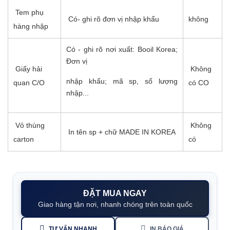
Tem phụ
Có- ghi rõ đơn vị nhập khẩu
không
hàng nhập
Có - ghi rõ nơi xuất: Booil Korea;
Đơn vị
Giấy hải
Không
nhập khẩu; mã sp, số lượng
quan C/O
có CO
nhập...
Vỏ thùng
Không
In tên sp + chữ MADE IN KOREA
carton
có
ĐẶT MUA NGAY
Giao hàng tận nơi, nhanh chóng trên toàn quốc
TƯ VẤN NHANH
IN BÁO GIÁ