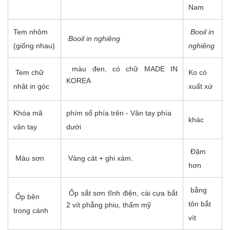
Nam
Tem nhôm
Booil in
Booil in nghiêng
(giống nhau)
nghiêng
màu đen, có chữ MADE IN
Tem chữ
Ko có
KOREA
nhật in góc
xuất xứ
Khóa mã
phím số phía trên - Vân tay phía
khác
vân tay
dưới
Đậm
Màu sơn
Vàng cát + ghi xám.
hơn
bằng
Ốp sắt sơn tĩnh điện, cài cựa bắt
Ốp bên
tôn bắt
2 vít phẳng phiu, thẩm mỹ
trong cánh
vít