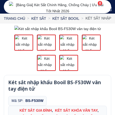
0
KÉT SẮT NHẬP K
TRANG CHỦ
KÉT SẮT
KÉT SẮT BOOIL
Két sắt nhập khẩu Booil BS-F530W vân
tay điện tử
Mã SP:
BS-F530W
KÉT SẮT GIA ĐÌNH
,
KÉT SẮT KHÓA VÂN TAY
,