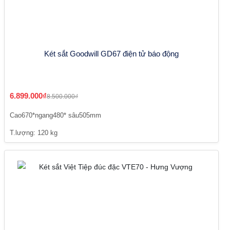
Két sắt Goodwill GD67 điện tử báo động
6.899.000₫
8.500.000₫
Cao670*ngang480* sâu505mm
T.lượng: 120 kg