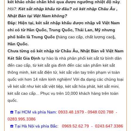
két khác chắc chắn khó qua được ngưỡng nhiệt độ này
.
Hỏi?:
Két sắt nhập khẩu từ đâu? có két nhập Châu Âu ,
Nhật Bản tại Việt Nam không?
Đáp: Hiện tại, két sắt nhập khẩu được nhập về Việt Nam
chỉ có từ Hàn Quốc, Trung Quốc, Thái Lan, Mỹ nhưng
phổ biến là Trung Quốc (
hàng cao cấp, chất lượng cao
),
Hàn Quốc.
Chưa từng có két nhập từ Châu Âu, Nhật Bản về Việt Nam
Két Sắt Gia Định
tự hào là nhà phân phối két sắt từ bình dân
đến cao cấp, từ két sắt gia đình đến các sản phẩm két sắt
thông minh, két sắt điện tử, két sắt vân tay trên phạm vi toàn
quốc với hơn 14 năm kinh nghiệm! Với đa dạng các chủng loại
về két sắt như két sắt việt tiệp, két sắt hòa phát, két sắt mini,
két sắt cao cấp... Phục vụ trên 10,000 khách hàng trên toàn
quốc.
☎️ Tại HCM và phía Nam
:
0933.48.1979 - 0948.020.788 -
0283.995.3386
☎️ Tại Hà Nội và phía Bắc
:
0969.52.62.79 - 0243.647.3386