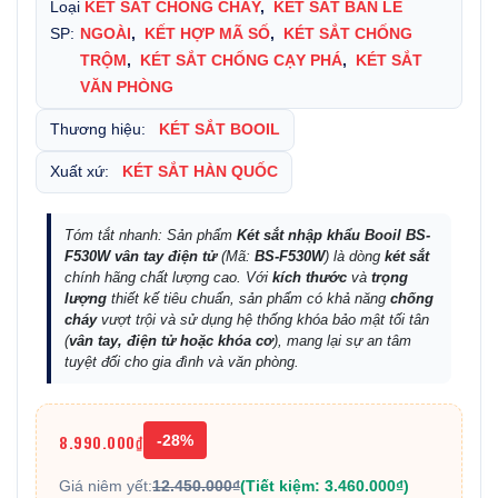
Loại
KÉT SẮT CHỐNG CHÁY
,
KÉT SẮT BÀN LỀ
SP:
NGOÀI
,
KẾT HỢP MÃ SỐ
,
KÉT SẮT CHỐNG
TRỘM
,
KÉT SẮT CHỐNG CẠY PHÁ
,
KÉT SẮT
VĂN PHÒNG
Thương hiệu:
KÉT SẮT BOOIL
Xuất xứ:
KÉT SẮT HÀN QUỐC
Tóm tắt nhanh: Sản phẩm
Két sắt nhập khẩu Booil BS-
F530W vân tay điện tử
(Mã:
BS-F530W
) là dòng
két sắt
chính hãng chất lượng cao. Với
kích thước
và
trọng
lượng
thiết kế tiêu chuẩn, sản phẩm có khả năng
chống
cháy
vượt trội và sử dụng hệ thống khóa bảo mật tối tân
(
vân tay, điện tử hoặc khóa cơ
), mang lại sự an tâm
tuyệt đối cho gia đình và văn phòng.
8.990.000₫
-28%
Giá niêm yết:
12.450.000₫
(Tiết kiệm: 3.460.000₫)