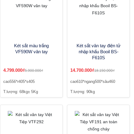
Két sắt màu trắng
Két sắt vân tay điện tử
VF590W vân tay
nhập khẩu Booil BS-
F610S
4.799.000₫
14.700.000₫
5.900.000₫
18.150.000₫
cao556*r405*s405
cao610*ngang500*sâu460
T.lượng: 68kg± 5Kg
T.lượng: 90kg