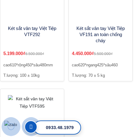
Két sắt vân tay Việt Tiệp
Két sắt vân tay Việt Tiệp
VTF292
VF191 an toàn chống
cháy
5.199.000₫
4.450.000₫
6.500.000₫
5.500.000₫
cao610*rộng450*sâu480mm
cao620*ngang425*sâu460
T.lượng: 100 ± 10kg
T.lượng: 70 ± 5 kg
0933.48.1979