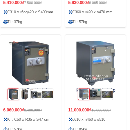
5.410.000₫
5.830.000₫
7.500.000₫
8.085.000₫
C310 x rộng420 x S400mm
C360 x r490 x s470 mm
TL: 37kg
TL: 57kg
Két sắt Booil nhập
Két sắt Booil nhập
khẩu BS-C500
khẩu BS-C610
6.060.000₫
11.000.000₫
8.400.000₫
16.000.000₫
KT: C50 x R35 x S47 cm
c610 x n460 x s510
TL: 57kg
TL: 85kg