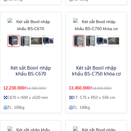
Két sắt Booil nhập
Két sắt Booil nhập
khẩu BS-C670
khẩu BS-C750 khóa cơ
12.230.000₫
13.450.000₫
16.980.000₫
18.650.000₫
C670 x r500 x s520 mm
KT: C75 x R53 x S56 cm
TL: 105kg
TL: 140kg