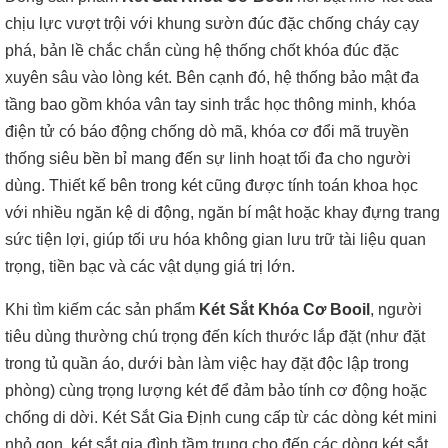
chịu lực vượt trội với khung sườn đúc đặc chống cháy cạy
phá, bản lề chắc chắn cùng hệ thống chốt khóa đúc đặc
xuyên sâu vào lòng két. Bên cạnh đó, hệ thống bảo mật đa
tầng bao gồm khóa vân tay sinh trắc học thông minh, khóa
điện tử có báo động chống dò mã, khóa cơ đổi mã truyền
thống siêu bền bỉ mang đến sự linh hoạt tối đa cho người
dùng. Thiết kế bên trong két cũng được tính toán khoa học
với nhiều ngăn kệ di động, ngăn bí mật hoặc khay đựng trang
sức tiện lợi, giúp tối ưu hóa không gian lưu trữ tài liệu quan
trọng, tiền bạc và các vật dụng giá trị lớn.
Khi tìm kiếm các sản phẩm
Két Sắt Khóa Cơ Booil
, người
tiêu dùng thường chú trọng đến kích thước lắp đặt (như đặt
trong tủ quần áo, dưới bàn làm việc hay đặt độc lập trong
phòng) cùng trọng lượng két để đảm bảo tính cơ động hoặc
chống di dời. Két Sắt Gia Định cung cấp từ các dòng két mini
nhỏ gọn, két sắt gia đình tầm trung cho đến các dòng két sắt