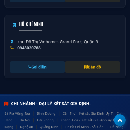
HỒ CHÍ MINH
khu Đô Thị Vinhomes Grand Park, Quận 9
0948020788
Gọi điện
Bản đồ
CHI NHÁNH - ĐẠI LÝ KÉT SẮT GIA ĐỊNH:
|
|
Bà Rịa Vũng Tàu
Bình Dương
Cần Thơ - Két sắt Gia Định Uy Tín Chính
|
|
|
Hãng
Hà Nội
Hải Phòng
Khánh Hòa - Két sắt Gia Định uy tín, chất
|
|
|
|
lượng
Nghệ An
Quảng Ninh
TP Hồ Chí Minh - Sài Gòn
Đà Nẵng -