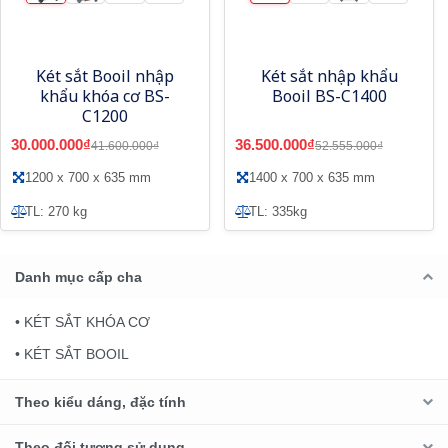
Két sắt Booil nhập
Két sắt nhập khẩu
khẩu khóa cơ BS-
Booil BS-C1400
C1200
30.000.000₫
36.500.000₫
41.600.000₫
52.555.000₫
1200 x 700 x 635 mm
1400 x 700 x 635 mm
TL: 270 kg
TL: 335kg
Danh mục cấp cha
• KÉT SẮT KHÓA CƠ
• KÉT SẮT BOOIL
Theo kiểu dáng, đặc tính
Theo đối tượng sử dụng