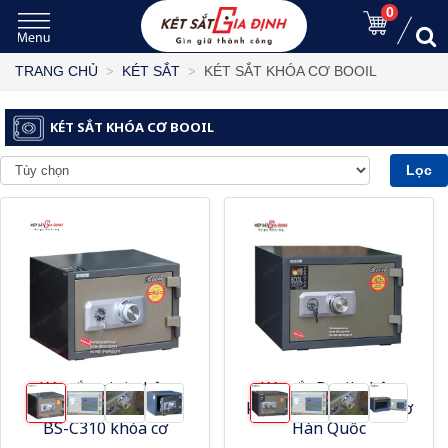
0
KÉT SẮT KHÓA CƠ BOOIL
TRANG CHỦ
KÉT SẮT
KÉT SẮT KHÓA CƠ BOOIL
Lọc
Két sắt mini nhập
Két sắt Booil nhập
khẩu Hàn Quốc Booil
khẩu BS-C360 khóa cơ
BS-C310 khóa cơ
Hàn Quốc