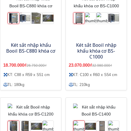
Két sắt nhập khẩu
Két sắt Booil nhập
Booil BS-C880 khóa cơ
khẩu khóa cơ BS-
C1000
18.700.000₫
23.070.000₫
26.750.000₫
32.980.000₫
KT: C88 x R59 x S51 cm
KT: C100 x R60 x S54 cm
TL: 180kg
TL: 210kg