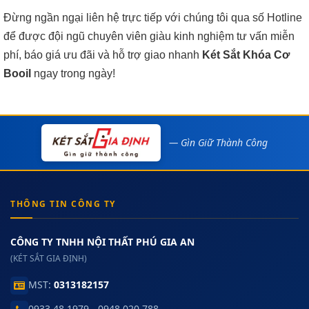
Đừng ngần ngại liên hệ trực tiếp với chúng tôi qua số Hotline
để được đội ngũ chuyên viên giàu kinh nghiệm tư vấn miễn
phí, báo giá ưu đãi và hỗ trợ giao nhanh
Két Sắt Khóa Cơ
Booil
ngay trong ngày!
— Gìn Giữ Thành Công
THÔNG TIN CÔNG TY
CÔNG TY TNHH NỘI THẤT PHÚ GIA AN
(KÉT SẮT GIA ĐỊNH)
MST:
0313182157
0933.48.1979 - 0948 020 788