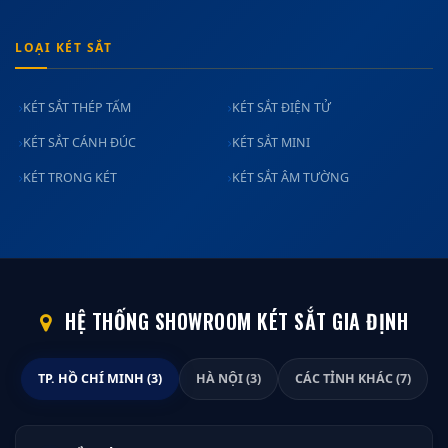
LOẠI KÉT SẮT
KÉT SẮT THÉP TẤM
KÉT SẮT ĐIỆN TỬ
KÉT SẮT CÁNH ĐÚC
KÉT SẮT MINI
KÉT TRONG KÉT
KÉT SẮT ÂM TƯỜNG
HỆ THỐNG SHOWROOM KÉT SẮT GIA ĐỊNH
TP. HỒ CHÍ MINH (3)
HÀ NỘI (3)
CÁC TỈNH KHÁC (7)