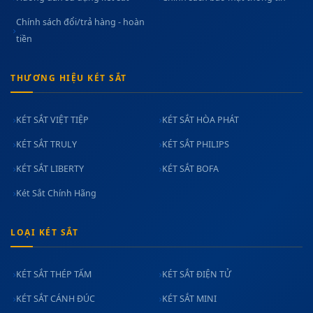
Chính sách đổi/trả hàng - hoàn
tiền
THƯƠNG HIỆU KÉT SẮT
KÉT SẮT VIỆT TIỆP
KÉT SẮT HÒA PHÁT
KÉT SẮT TRULY
KÉT SẮT PHILIPS
KÉT SẮT LIBERTY
KÉT SẮT BOFA
Két Sắt Chính Hãng
LOẠI KÉT SẮT
KÉT SẮT THÉP TẤM
KÉT SẮT ĐIỆN TỬ
KÉT SẮT CÁNH ĐÚC
KÉT SẮT MINI