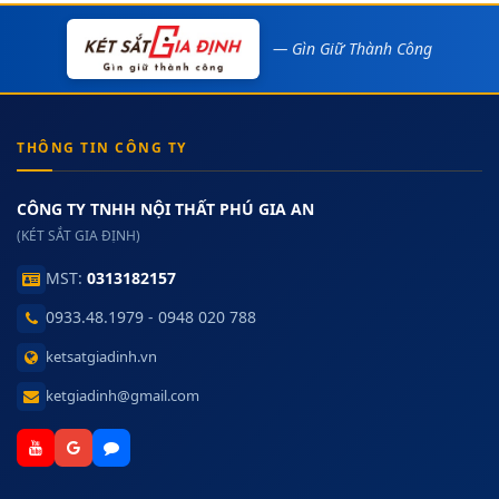
— Gìn Giữ Thành Công
THÔNG TIN CÔNG TY
CÔNG TY TNHH NỘI THẤT PHÚ GIA AN
(KÉT SẮT GIA ĐỊNH)
MST:
0313182157
0933.48.1979 - 0948 020 788
ketsatgiadinh.vn
ketgiadinh@gmail.com