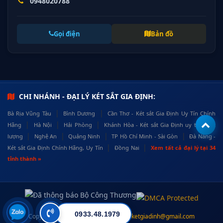
0948020788
Gọi điện
Bản đồ
CHI NHÁNH - ĐẠI LÝ KÉT SẮT GIA ĐỊNH:
|
|
Bà Rịa Vũng Tàu
Bình Dương
Cần Thơ - Két sắt Gia Định Uy Tín Chính
|
|
|
Hãng
Hà Nội
Hải Phòng
Khánh Hòa - Két sắt Gia Định uy tín, chất
|
|
|
|
lượng
Nghệ An
Quảng Ninh
TP Hồ Chí Minh - Sài Gòn
Đà Nẵng -
|
|
Két sắt Gia Định Chính Hãng, Uy Tín
Đồng Nai
Xem tất cả đại lý tại 34
tỉnh thành »
0933.48.1979
Copyright © 2026 ·
ketsatgiadinh.vn
·
ketgiadinh@gmail.com