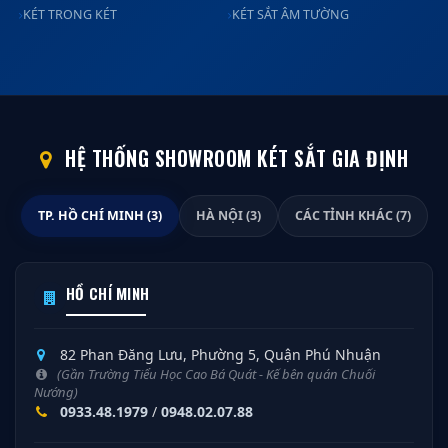
KÉT TRONG KÉT
KÉT SẮT ÂM TƯỜNG
HỆ THỐNG SHOWROOM KÉT SẮT GIA ĐỊNH
TP. HỒ CHÍ MINH (3)
HÀ NỘI (3)
CÁC TỈNH KHÁC (7)
HỒ CHÍ MINH
82 Phan Đăng Lưu, Phường 5, Quận Phú Nhuận
(Gần Trường Tiểu Học Cao Bá Quát - Kế bên quán Chuối
Nướng)
0933.48.1979
/
0948.02.07.88