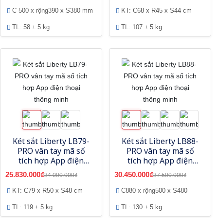
C 500 x rộng390 x S380 mm
KT: C68 x R45 x S44 cm
TL: 58 ± 5 kg
TL: 107 ± 5 kg
Két sắt Liberty LB79-
Két sắt Liberty LB88-
PRO vân tay mã số
PRO vân tay mã số
tích hợp App điện
tích hợp App điện
thoại thông minh
thoại thông minh
25.830.000₫
30.450.000₫
34.000.000₫
37.500.000₫
KT: C79 x R50 x S48 cm
C880 x rộng500 x S480
TL: 119 ± 5 kg
TL: 130 ± 5 kg