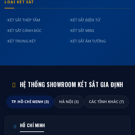
LOẠI KÉT SẮT
KÉT SẮT THÉP TẤM
KÉT SẮT ĐIỆN TỬ
KÉT SẮT CÁNH ĐÚC
KÉT SẮT MINI
KÉT TRONG KÉT
KÉT SẮT ÂM TƯỜNG
HỆ THỐNG SHOWROOM KÉT SẮT GIA ĐỊNH
TP. HỒ CHÍ MINH (3)
HÀ NỘI (3)
CÁC TỈNH KHÁC (7)
HỒ CHÍ MINH