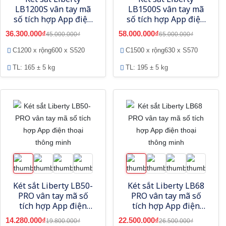
LB1200S vân tay mã
LB1500S vân tay mã
số tích hợp App điện
số tích hợp App điện
thoại thông minh
thoại thông minh
36.300.000₫
58.000.000₫
45.000.000₫
65.000.000₫
C1200 x rộng600 x S520
C1500 x rộng630 x S570
TL: 165 ± 5 kg
TL: 195 ± 5 kg
Két sắt Liberty LB50-
Két sắt Liberty LB68
PRO vân tay mã số
PRO vân tay mã số
tích hợp App điện
tích hợp App điện
thoại thông minh
thoại thông minh
14.280.000₫
22.500.000₫
19.800.000₫
26.500.000₫