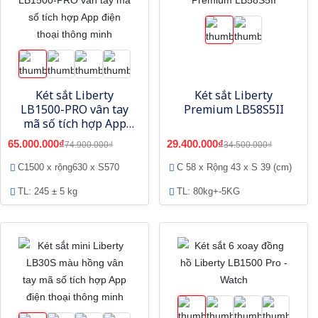
Két sắt Liberty
Két sắt Liberty
LB1500-PRO vân tay
Premium LB58S5II
mã số tích hợp App
điện thoại thông minh
65.000.000₫
29.400.000₫
74.900.000₫
34.500.000₫
C1500 x rộng630 x S570
C 58 x Rộng 43 x S 39 (cm)
TL: 245 ± 5 kg
TL: 80kg+-5KG