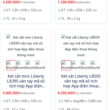
thoại thông minh
thông minh
4.290.000₫
7.199.000₫
7.700.000₫
9.000.000₫
KT: C30 x R39 x S33 cm
KT: C45 x R38 x S35 cm
TL: 16 ± 3 kg
TL: 39 ± 2 kg
Két sắt mini Liberty
Két sắt Liberty LB50S
LB39S vân tay mã số
vân tay mã số tích
tích hợp App điện
hợp App điện thoại
thoại thông minh
thông minh
5.900.000₫
8.250.000₫
8.900.000₫
11.700.000₫
KT: C39 x R39 x S35 cm
C 500 x rộng390 x S380 mm
TL: 23 ± 2 kg
TL: 44 ±5 kg