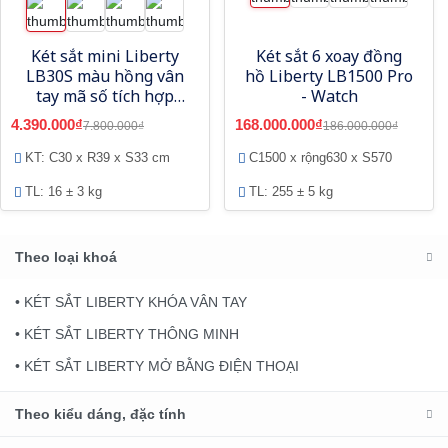
Két sắt mini Liberty
Két sắt 6 xoay đồng
LB30S màu hồng vân
hồ Liberty LB1500 Pro
tay mã số tích hợp
- Watch
App điện thoại thông
4.390.000₫
168.000.000₫
7.800.000₫
186.000.000₫
minh
KT: C30 x R39 x S33 cm
C1500 x rộng630 x S570
TL: 16 ± 3 kg
TL: 255 ± 5 kg
Theo loại khoá
• KÉT SẮT LIBERTY KHÓA VÂN TAY
• KÉT SẮT LIBERTY THÔNG MINH
• KÉT SẮT LIBERTY MỞ BẰNG ĐIỆN THOẠI
Theo kiểu dáng, đặc tính