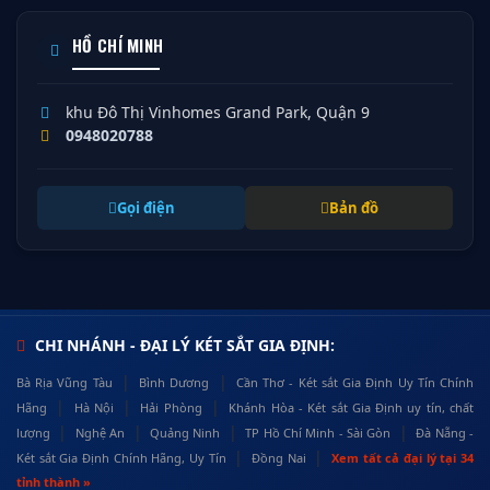
HỒ CHÍ MINH
khu Đô Thị Vinhomes Grand Park, Quận 9
0948020788
Gọi điện
Bản đồ
CHI NHÁNH - ĐẠI LÝ KÉT SẮT GIA ĐỊNH:
|
|
Bà Rịa Vũng Tàu
Bình Dương
Cần Thơ - Két sắt Gia Định Uy Tín Chính
|
|
|
Hãng
Hà Nội
Hải Phòng
Khánh Hòa - Két sắt Gia Định uy tín, chất
|
|
|
|
lượng
Nghệ An
Quảng Ninh
TP Hồ Chí Minh - Sài Gòn
Đà Nẵng -
|
|
Két sắt Gia Định Chính Hãng, Uy Tín
Đồng Nai
Xem tất cả đại lý tại 34
tỉnh thành »