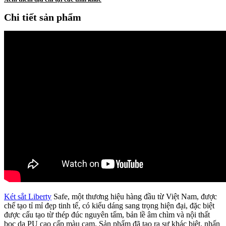
Chi tiết sản phẩm
Két sắt Liberty
Safe, một thương hiệu hàng đầu từ Việt Nam, được
chế tạo tỉ mỉ đẹp tinh tế, có kiểu dáng sang trọng hiện đại, đặc biệt
được cấu tạo từ thép đúc nguyên tấm, bản lề âm chìm và nội thất
bọc da PU cao cấp màu cam. Sản phẩm đã tạo ra sự khác biệt, nhấn