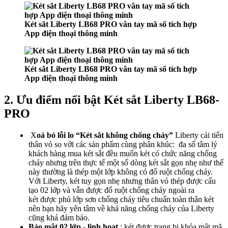
Két sắt Liberty LB68 PRO vân tay mã số tích hợp
App điện thoại thông minh
Két sắt Liberty LB68 PRO vân tay mã số tích hợp
App điện thoại thông minh
2. Ưu điểm nổi bật Két sắt Liberty LB68-
PRO
X
oá bỏ lỗi lo “Két sắt không chống cháy”
Liberty cải tiến
thân vỏ so với các sản phẩm cùng phân khúc: đa số tâm lý
khách hàng mua két sắt đều muốn két có chức năng chống
cháy nhưng trên thực tế một số dòng két sắt gọn nhẹ như thế
này thường là thép một lớp không có đổ ruột chống cháy.
Với Liberty, két tuy gọn nhẹ nhưng thân vỏ thép được cấu
tạo 02 lớp và vẫn được đổ ruột chống cháy ngoài ra
két được phủ lớp sơn chống cháy tiêu chuẩn toàn thân két
nên bạn hãy yên tâm về khả năng chống cháy của Liberty
cũng khá đảm bảo.
Bảo mật 02 lớp - linh hoạt
: két được trang bị khóa mật mã