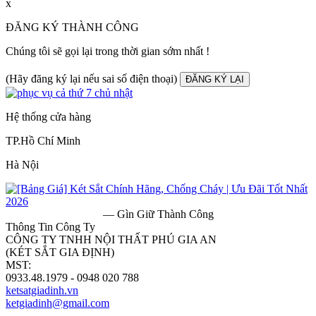
x
ĐĂNG KÝ THÀNH CÔNG
Chúng tôi sẽ gọi lại trong thời gian sớm nhất !
(Hãy đăng ký lại nếu sai số điện thoại)
ĐĂNG KÝ LẠI
Hệ thống cửa hàng
TP.Hồ Chí Minh
Hà Nội
— Gìn Giữ Thành Công
Thông Tin Công Ty
CÔNG TY TNHH NỘI THẤT PHÚ GIA AN
(KÉT SẮT GIA ĐỊNH)
MST:
0313182157
0933.48.1979 - 0948 020 788
ketsatgiadinh.vn
ketgiadinh@gmail.com