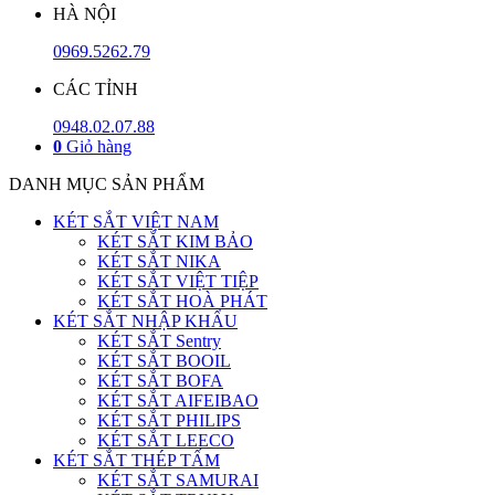
HÀ NỘI
0969.5262.79
CÁC TỈNH
0948.02.07.88
0
Giỏ hàng
DANH MỤC SẢN PHẨM
KÉT SẮT VIỆT NAM
KÉT SẮT KIM BẢO
KÉT SẮT NIKA
KÉT SẮT VIỆT TIỆP
KÉT SẮT HOÀ PHÁT
KÉT SẮT NHẬP KHẨU
KÉT SẮT Sentry
KÉT SẮT BOOIL
KÉT SẮT BOFA
KÉT SẮT AIFEIBAO
KÉT SẮT PHILIPS
KÉT SẮT LEECO
KÉT SẮT THÉP TẤM
KÉT SẮT SAMURAI