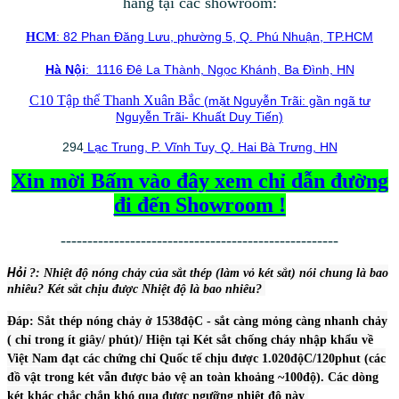
hàng tại các showroom:
: 82 Phan Đăng Lưu, phường 5, Q. Phú Nhuận, TP.HCM
HCM
Hà Nội
: 1116 Đê La Thành, Ngọc Khánh, Ba Đình, HN
C10 Tập thể Thanh Xuân Bắc
(mặt Nguyễn Trãi: gần ngã tư
Nguyễn Trãi- Khuất Duy Tiến)
294
Lạc Trung, P. Vĩnh Tuy, Q. Hai Bà Trưng, HN
Xin mời Bấm vào đây xem chỉ dẫn đường
đi đến Showroom !
----------------------------------------------------
Hỏi
?: Nhiệt độ nón
g chảy của sắt thép (làm vỏ két sắt) nói chung là bao
nhiêu? Két sắt chịu được Nhiệt độ là bao nhiêu?
Đáp: Sắt thép nóng chảy ở 1538độC - sắt càng mỏng càng nhanh chảy
( chỉ trong ít giây/ phút)/ Hiện tại Két sắt chống cháy nhập khẩu về
Việt Nam đạt các chứng chỉ Quốc tế chịu được 1.020độC/120phut (các
đồ vật trong két vẫn được bảo vệ an toàn khoảng ~100độ). Các dòng
két khác chắc chắn khó qua được ngưỡng nhiệt độ này
.