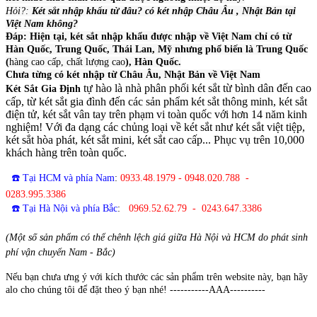
Hỏi?:
Két sắt nhập khẩu từ đâu? có két nhập Châu Âu , Nhật Bản tại
Việt Nam không?
Đáp: Hiện tại, két sắt nhập khẩu được nhập về Việt Nam chỉ có từ
Hàn Quốc, Trung Quốc, Thái Lan, Mỹ nhưng phổ biến là Trung Quốc
(
hàng cao cấp, chất lượng cao
), Hàn Quốc.
Chưa từng có két nhập từ Châu Âu, Nhật Bản về Việt Nam
tự hào là nhà phân phối két sắt từ bình dân đến cao
Két Sắt Gia Định
cấp, từ két sắt gia đình đến các sản phẩm két sắt thông minh, két sắt
điện tử, két sắt vân tay trên phạm vi toàn quốc với hơn 14 năm kinh
nghiệm! Với đa dạng các chủng loại về két sắt như két sắt việt tiệp,
két sắt hòa phát, két sắt mini, két sắt cao cấp... Phục vụ trên 10,000
khách hàng trên toàn quốc.
☎️ Tại HCM và phía Nam
:
0933.48.1979 - 0948.020.788 -
0283.995.3386
☎️ Tại Hà Nội và phía Bắc
:
0969.52.62.79 - 0243.647.3386
(Một số sản phẩm có thể chênh lệch giá giữa Hà Nội và HCM do phát sinh
phí vận chuyển Nam - Bắc)
Nếu bạn chưa ưng ý với kích thước các sản phẩm trên website này, bạn hãy
alo cho chúng tôi để đặt theo ý bạn nhé! -----------AAA----------