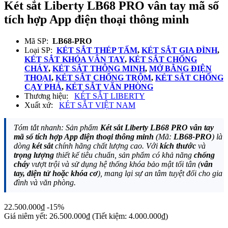
Két sắt Liberty LB68 PRO vân tay mã số
tích hợp App điện thoại thông minh
Mã SP:
LB68-PRO
Loại SP:
KÉT SẮT THÉP TẤM
,
KÉT SẮT GIA ĐÌNH
,
KÉT SẮT KHÓA VÂN TAY
,
KÉT SẮT CHỐNG
CHÁY
,
KÉT SẮT THÔNG MINH
,
MỞ BẰNG ĐIỆN
THOẠI
,
KÉT SẮT CHỐNG TRỘM
,
KÉT SẮT CHỐNG
CẠY PHÁ
,
KÉT SẮT VĂN PHÒNG
Thương hiệu:
KÉT SẮT LIBERTY
Xuất xứ:
KÉT SẮT VIỆT NAM
Tóm tắt nhanh: Sản phẩm
Két sắt Liberty LB68 PRO vân tay
mã số tích hợp App điện thoại thông minh
(Mã:
LB68-PRO
) là
dòng
két sắt
chính hãng chất lượng cao. Với
kích thước
và
trọng lượng
thiết kế tiêu chuẩn, sản phẩm có khả năng
chống
cháy
vượt trội và sử dụng hệ thống khóa bảo mật tối tân (
vân
tay, điện tử hoặc khóa cơ
), mang lại sự an tâm tuyệt đối cho gia
đình và văn phòng.
22.500.000₫
-15%
Giá niêm yết:
26.500.000₫
(Tiết kiệm: 4.000.000₫)