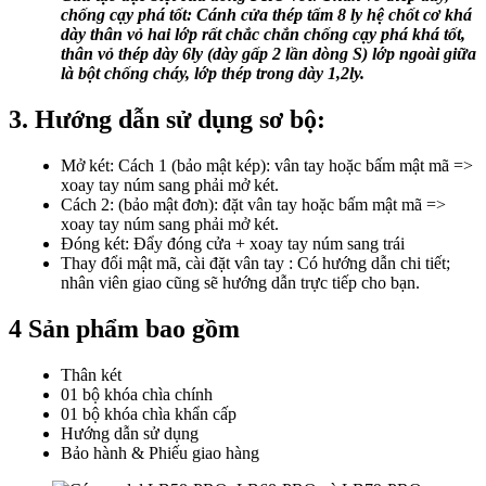
chống cạy phá tốt: Cánh cửa thép tấm 8 ly hệ chốt cơ khá
dày thân vỏ hai lớp rất chắc chắn chống cạy phá khá tốt,
thân vỏ thép dày 6ly (dày gấp 2 lần dòng S) lớp ngoài giữa
là bột chống cháy, lớp thép trong dày 1,2ly.
3. Hướng dẫn sử dụng sơ bộ:
Mở két: Cách 1 (bảo mật kép): vân tay hoặc bấm mật mã =>
xoay tay núm sang phải mở két.
Cách 2: (bảo mật đơn): đặt vân tay hoặc bấm mật mã =>
xoay tay núm sang phải mở két.
Đóng két: Đẩy đóng cửa + xoay tay núm sang trái
Thay đổi mật mã, cài đặt vân tay : Có hướng dẫn chi tiết;
nhân viên giao cũng sẽ hướng dẫn trực tiếp cho bạn.
4 Sản phẩm bao gồm
Thân két
01 bộ khóa chìa chính
01 bộ khóa chìa khẩn cấp
Hướng dẫn sử dụng
Bảo hành & Phiếu giao hàng