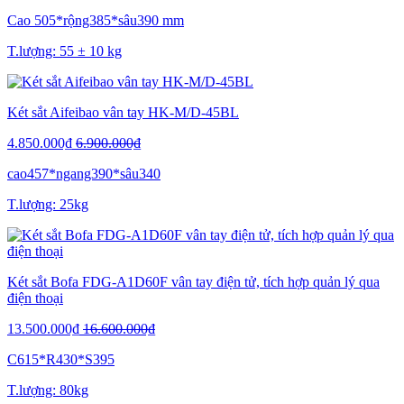
Cao 505*rộng385*sâu390 mm
T.lượng: 55 ± 10 kg
Két sắt Aifeibao vân tay HK-M/D-45BL
4.850.000₫
6.900.000₫
cao457*ngang390*sâu340
T.lượng: 25kg
Két sắt Bofa FDG-A1D60F vân tay điện tử, tích hợp quản lý qua
điện thoại
13.500.000₫
16.600.000₫
C615*R430*S395
T.lượng: 80kg