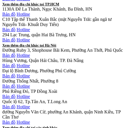
Xem thêm địa chỉ khác tại TP.HCM
1130A Đê La Thành, Ngọc Khánh, Ba Đình, HN
Bản đồ
Hotline
C10 Tập thể Thanh Xuân Bắc (mặt Nguyễn Trãi: gần ngã tư
Nguyễn Trãi- Khuất Duy Tiến)
Bản đồ
Hotline
294 Lạc Trung, quận Hai Bà Trưng, HN
Bản đồ
Hotline
Xem thêm địa chỉ khác tại Hà Nội
Đường Ruby 3, Shophouse Bãi Kem, Phường An Thới, Phú Quốc
Bản đồ
Hotline
Hùng Vương, Quận Hải Châu, TP. Đà Nẵng
Bản đồ
Hotline
Đại lộ Bình Dương, Phường Phú Cường
Bản đồ
Hotline
Đường Thống Nhất, Phường 8
Bản đồ
Hotline
Phú Riềng Đỏ, TP Đồng Xoài
Bản đồ
Hotline
Quốc lộ 62, Tp.Tân An, T.Long An
Bản đồ
Hotline
đường Nguyễn Văn Cừ, phường An Khánh, quận Ninh Kiều, TP
Cần Thơ
Bản đồ
Hotline
Xem thêm địa chỉ tại các tỉnh khác