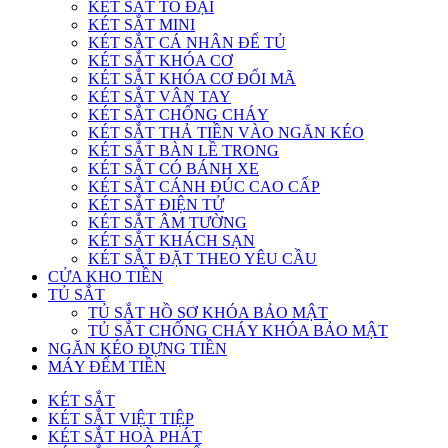
KÉT SẮT TO ĐẠI
KÉT SẮT MINI
KÉT SẮT CÁ NHÂN ĐỂ TỦ
KÉT SẮT KHÓA CƠ
KÉT SẮT KHÓA CƠ ĐỔI MÃ
KÉT SẮT VÂN TAY
KÉT SẮT CHỐNG CHÁY
KÉT SẮT THẢ TIỀN VÀO NGĂN KÉO
KÉT SẮT BÀN LỀ TRONG
KÉT SẮT CÓ BÁNH XE
KÉT SẮT CÁNH ĐÚC CAO CẤP
KÉT SẮT ĐIỆN TỬ
KÉT SẮT ÂM TƯỜNG
KÉT SẮT KHÁCH SẠN
KÉT SẮT ĐẶT THEO YÊU CẦU
CỬA KHO TIỀN
TỦ SẮT
TỦ SẮT HỒ SƠ KHÓA BẢO MẬT
TỦ SẮT CHỐNG CHÁY KHÓA BẢO MẬT
NGĂN KÉO ĐỰNG TIỀN
MÁY ĐẾM TIỀN
KÉT SẮT
KÉT SẮT VIỆT TIỆP
KÉT SẮT HOÀ PHÁT