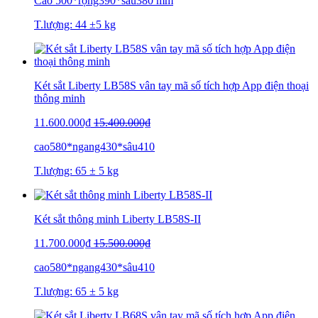
Cao 500*rộng390*sâu380 mm
T.lượng: 44 ±5 kg
Két sắt Liberty LB58S vân tay mã số tích hợp App điện thoại
thông minh
11.600.000₫
15.400.000₫
cao580*ngang430*sâu410
T.lượng: 65 ± 5 kg
Két sắt thông minh Liberty LB58S-II
11.700.000₫
15.500.000₫
cao580*ngang430*sâu410
T.lượng: 65 ± 5 kg