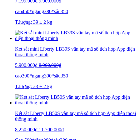
7.199.000₫
9.000.000₫
cao450*ngang380*sâu350
T.lượng: 39 ± 2 kg
Két sắt mini Liberty LB39S vân tay mã số tích hợp App điện
thoại thông minh
5.900.000₫
8.900.000₫
cao390*ngang390*sâu350
T.lượng: 23 ± 2 kg
Két sắt Liberty LB50S vân tay mã số tích hợp App điện thoại
thông minh
8.250.000₫
11.700.000₫