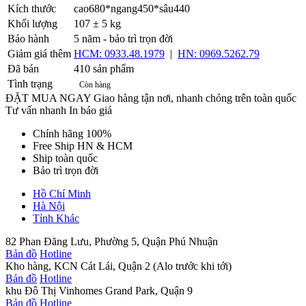
Kích thước
cao680*ngang450*sâu440
Khối lượng
107 ± 5 kg
Bảo hành
5 năm - bảo trì trọn đời
Giảm giá thêm
HCM: 0933.48.1979
|
HN: 0969.5262.79
Đã bán
410 sản phẩm
Tình trạng
Còn hàng
ĐẶT MUA NGAY
Giao hàng tận nơi, nhanh chóng trên toàn quốc
Tư vấn nhanh
In báo giá
Chính hãng 100%
Free Ship HN & HCM
Ship toàn quốc
Bảo trì trọn đời
Hồ Chí Minh
Hà Nội
Tỉnh Khác
82 Phan Đăng Lưu, Phường 5, Quận Phú Nhuận
Bản đồ
Hotline
Kho hàng, KCN Cát Lái, Quận 2 (Alo trước khi tới)
Bản đồ
Hotline
khu Đô Thị Vinhomes Grand Park, Quận 9
Bản đồ
Hotline