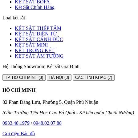
KÉT SẮT BOFA
Két Sắt Chính Hãng
Loại két sắt
KÉT SẮT THÉP TẤM
KÉT SẮT ĐIỆN TỬ
KÉT SẮT CÁNH ĐÚC
KÉT SẮT MINI
KÉT TRONG KÉT
KÉT SẮT ÂM TƯỜNG
Hệ Thống Showroom Két sắt Gia Định
TP. HỒ CHÍ MINH (3)
HÀ NỘI (3)
CÁC TỈNH KHÁC (7)
HỒ CHÍ MINH
82 Phan Đăng Lưu, Phường 5, Quận Phú Nhuận
(Gần Trường Tiểu Học Cao Bá Quát - Kế bên quán Chuối Nướng)
0933.48.1979
/
0948.02.07.88
Gọi điện
Bản đồ