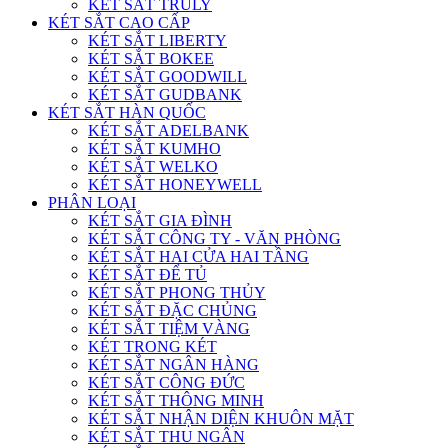
KÉT SẮT TRULY
KÉT SẮT CAO CẤP
KÉT SẮT LIBERTY
KÉT SẮT BOKEE
KÉT SẮT GOODWILL
KÉT SẮT GUDBANK
KÉT SẮT HÀN QUỐC
KÉT SẮT ADELBANK
KÉT SẮT KUMHO
KÉT SẮT WELKO
KÉT SẮT HONEYWELL
PHÂN LOẠI
KÉT SẮT GIA ĐÌNH
KÉT SẮT CÔNG TY - VĂN PHÒNG
KÉT SẮT HAI CỬA HAI TẦNG
KÉT SẮT ĐỂ TỦ
KÉT SẮT PHONG THỦY
KÉT SẮT ĐẶC CHỦNG
KÉT SẮT TIỆM VÀNG
KÉT TRONG KÉT
KÉT SẮT NGÂN HÀNG
KÉT SẮT CÔNG ĐỨC
KÉT SẮT THÔNG MINH
KÉT SẮT NHẬN DIỆN KHUÔN MẶT
KÉT SẮT THU NGÂN