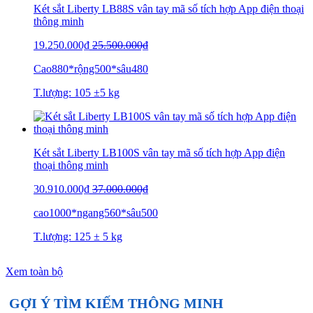
Két sắt Liberty LB88S vân tay mã số tích hợp App điện thoại
thông minh
19.250.000₫
25.500.000₫
Cao880*rộng500*sâu480
T.lượng: 105 ±5 kg
Két sắt Liberty LB100S vân tay mã số tích hợp App điện
thoại thông minh
30.910.000₫
37.000.000₫
cao1000*ngang560*sâu500
T.lượng: 125 ± 5 kg
Xem toàn bộ
GỢI Ý TÌM KIẾM THÔNG MINH