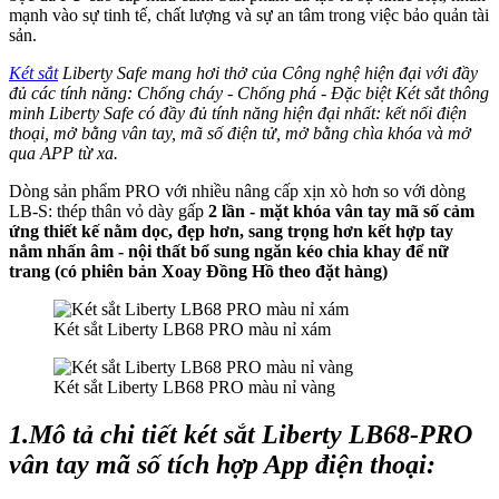
mạnh vào sự tinh tế, chất lượng và sự an tâm trong việc bảo quản tài
sản.
Két sắt
Liberty Safe mang hơi thở của Công nghệ hiện đại với đầy
đủ các tính năng: Chống cháy - Chống phá - Đặc biệt Két sắt thông
minh Liberty Safe có đầy đủ tính năng hiện đại nhất: kết nối điện
thoại, mở bằng vân tay, mã số điện tử, mở bằng chìa khóa và mở
qua APP từ xa.
Dòng sản phẩm PRO với nhiều nâng cấp xịn xò hơn so với dòng
LB-S: thép thân vỏ dày gấp
2 lần - mặt khóa vân tay mã số cảm
ứng thiết kế nằm dọc, đẹp hơn, sang trọng hơn kết hợp tay
nắm nhấn âm - nội thất bổ sung ngăn kéo chia khay để nữ
trang (có phiên bản Xoay Đồng Hồ theo đặt hàng)
Két sắt Liberty LB68 PRO màu nỉ xám
Két sắt Liberty LB68 PRO màu nỉ vàng
1.Mô tả chi tiết két sắt Liberty LB68-PRO
vân tay mã số tích hợp App điện thoại: