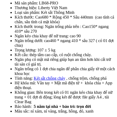
Mã sản phẩm: LB68-PRO
Thương hiệu: Liberty Việt Nam
Loại sản phẩm: Két sắt Thông Minh
Kích thước: Cao680 * Rộng 450 * Sâu 440mm (cao tính cả
chân, sâu tính cả mặt khóa)
Kích thước trong: Ngăn trống phía trên : Cao150* ngang
410* sâu 270
Ngăn kéo chia khay để nữ trang: cao 90
Ngăn trống dưới: cao460 * ngang 410 * sâu 327 ( có 01 đợt
chia)
Trọng lượng: 107 ± 5 kg
Kết cấu: thép tấm cao cấp, có ruột chống cháy.
Ngăn phụ có mật mã riêng giúp bạn an tâm hơn khi cất trữ
tài sản có giá trị.
Ngăn trống có 1 đợt chia ngăn để phân chia giấy tờ một cách
khoa học
Tính năng:
Két sắt chống cháy
, chống trộm, chống phá
Hệ khóa mã: Vân tay + Mật mã điện tử + khóa chìa + App
điện thoại.
Không gian: Bên trong két có 01 ngăn kéo chia khay để nữ
trang + 01 đợt di động; lòng két để được file giấy A4 , túi
Clear Bag
Bảo hành:
5 năm tại nhà + bảo trì: trọn đời
Màu sắc: nỉ xám, nỉ vàng, trắng, hồng, đỏ, xanh