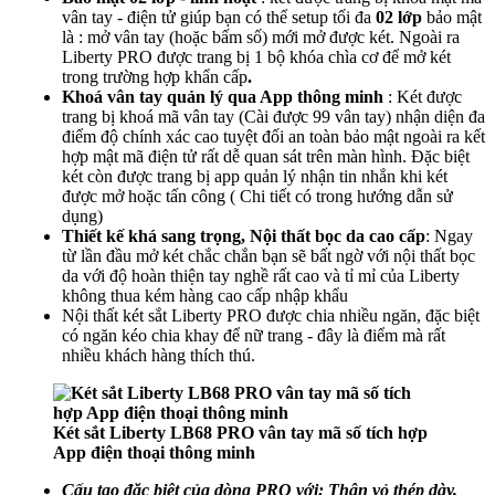
vân tay - điện tử giúp bạn có thể setup tối đa
02 lớp
bảo mật
là : mở vân tay (hoặc bấm số) mới mở được két. Ngoài ra
Liberty PRO được trang bị 1 bộ khóa chìa cơ để mở két
trong trường hợp khẩn cấp
.
Khoá vân tay quản lý qua App thông minh
: Két được
trang bị khoá mã vân tay (Cài được 99 vân tay) nhận diện đa
điểm độ chính xác cao tuyệt đối an toàn bảo mật ngoài ra kết
hợp mật mã điện tử rất dễ quan sát trên màn hình. Đặc biệt
két còn được trang bị app quản lý nhận tin nhắn khi két
được mở hoặc tấn công ( Chi tiết có trong hướng dẫn sử
dụng)
Thiết kế khá sang trọng, Nội thất bọc da cao cấp
: Ngay
từ lần đầu mở két chắc chắn bạn sẽ bất ngờ với nội thất bọc
da với độ hoàn thiện tay nghề rất cao và tỉ mỉ của Liberty
không thua kém hàng cao cấp nhập khẩu
Nội thất két sắt Liberty PRO được chia nhiều ngăn, đặc biệt
có ngăn kéo chia khay để nữ trang - đây là điểm mà rất
nhiều khách hàng thích thú.
Két sắt Liberty LB68 PRO vân tay mã số tích hợp
App điện thoại thông minh
Cấu tạo đặc biệt của dòng PRO với: Thân vỏ thép dày,