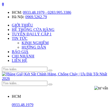
0
HCM:
0933.48.1979 - 0283.995.3386
Hà Nội:
0969.5262.79
GIỚI THIỆU
HỆ THỐNG CỬA HÀNG
TUYỂN ĐẠI LÝ CẤP 1
TIN TỨC
KINH NGHIỆM
HƯỚNG DẪN
BÁO GIÁ
CHI NHÁNH
LIÊN HỆ
HCM
0933.48.1979