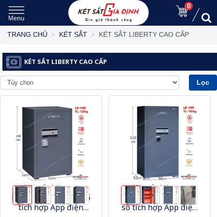
0
KÉT SẮT LIBERTY CAO CẤP
TRANG CHỦ
KÉT SẮT
KÉT SẮT LIBERTY CAO CẤP
Lọc
Két sắt Liberty
Két sắt Liberty
LB100S vân tay mã số
LB1200S vân tay mã
tích hợp App điện
số tích hợp App điện
thoại thông minh
thoại thông minh