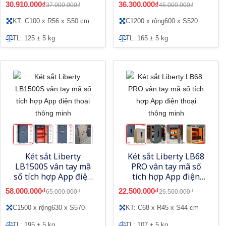
30.910.000₫
36.300.000₫
37.000.000₫
45.000.000₫
KT: C100 x R56 x S50 cm
C1200 x rộng600 x S520
TL: 125 ± 5 kg
TL: 165 ± 5 kg
Két sắt Liberty
Két sắt Liberty LB68
LB1500S vân tay mã
PRO vân tay mã số
số tích hợp App điện
tích hợp App điện
thoại thông minh
thoại thông minh
58.000.000₫
22.500.000₫
65.000.000₫
26.500.000₫
C1500 x rộng630 x S570
KT: C68 x R45 x S44 cm
TL: 195 ± 5 kg
TL: 107 ± 5 kg