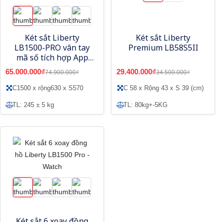
Két sắt Liberty
Két sắt Liberty
LB1500-PRO vân tay
Premium LB58S5II
mã số tích hợp App
điện thoại thông minh
65.000.000₫
29.400.000₫
74.900.000₫
34.500.000₫
C1500 x rộng630 x S570
C 58 x Rộng 43 x S 39 (cm)
TL: 245 ± 5 kg
TL: 80kg+-5KG
Két sắt 6 xoay đồng