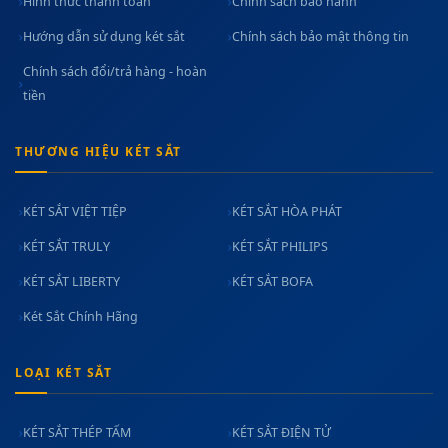
Hình thức thanh toán
Chính sách bảo hành
Hướng dẫn sử dụng két sắt
Chính sách bảo mật thông tin
Chính sách đổi/trả hàng - hoàn
tiền
THƯƠNG HIỆU KÉT SẮT
KÉT SẮT VIỆT TIỆP
KÉT SẮT HÒA PHÁT
KÉT SẮT TRULY
KÉT SẮT PHILIPS
KÉT SẮT LIBERTY
KÉT SẮT BOFA
Két Sắt Chính Hãng
LOẠI KÉT SẮT
KÉT SẮT THÉP TẤM
KÉT SẮT ĐIỆN TỬ