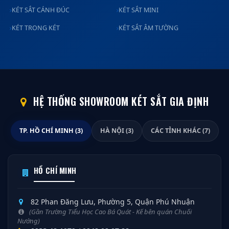
KÉT SẮT CÁNH ĐÚC
KÉT SẮT MINI
KÉT TRONG KÉT
KÉT SẮT ÂM TƯỜNG
HỆ THỐNG SHOWROOM KÉT SẮT GIA ĐỊNH
TP. HỒ CHÍ MINH (3)
HÀ NỘI (3)
CÁC TỈNH KHÁC (7)
HỒ CHÍ MINH
82 Phan Đăng Lưu, Phường 5, Quận Phú Nhuận
(Gần Trường Tiểu Học Cao Bá Quát - Kế bên quán Chuối
Nướng)