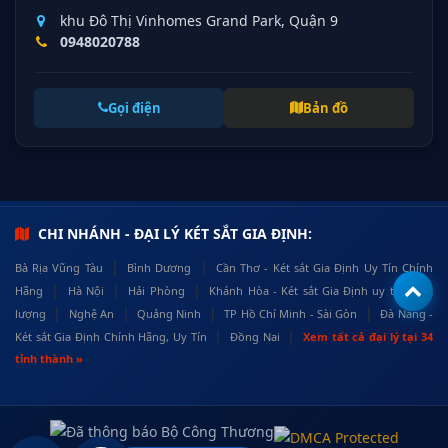
khu Đô Thị Vinhomes Grand Park, Quận 9
0948020788
Gọi điện
Bản đồ
CHI NHÁNH - ĐẠI LÝ KÉT SẮT GIA ĐỊNH:
|
|
Bà Rịa Vũng Tàu
Bình Dương
Cần Thơ - Két sắt Gia Định Uy Tín Chính
|
|
|
Hãng
Hà Nội
Hải Phòng
Khánh Hòa - Két sắt Gia Định uy tín, chất
|
|
|
|
lượng
Nghệ An
Quảng Ninh
TP Hồ Chí Minh - Sài Gòn
Đà Nẵng -
|
|
Két sắt Gia Định Chính Hãng, Uy Tín
Đồng Nai
Xem tất cả đại lý tại 34
tỉnh thành »