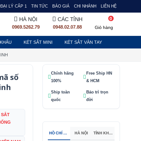
ĐẠI LÝ CẤP 1
TIN TỨC
BÁO GIÁ
CHI NHÁNH
LIÊN HỆ
0
HÀ NỘI
CÁC TỈNH
0969.5262.79
0948.02.07.88
Giỏ hàng
 KHẨU
KÉT SẮT MINI
KÉT SẮT VÂN TAY
MINH
Chính hãng
Free Ship HN
mã số
100%
& HCM
inh
Ship toàn
Bảo trì trọn
quốc
đời
 SẮT
HỐNG
HỒ CHÍ MINH
HÀ NỘI
TỈNH KHÁC