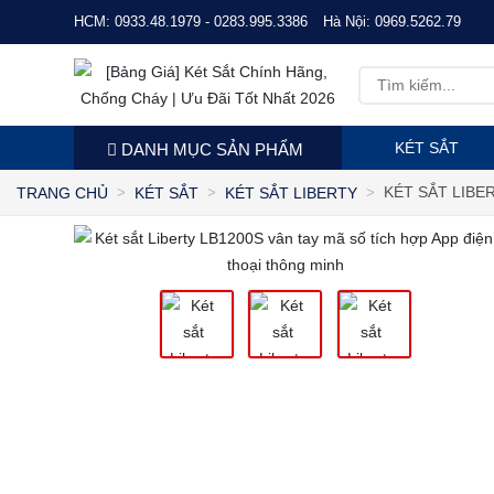
HCM:
0933.48.1979 - 0283.995.3386
Hà Nội:
0969.5262.79
KÉT SẮT
DANH MỤC SẢN PHẨM
KÉT SẮT LIBE
TRANG CHỦ
KÉT SẮT
KÉT SẮT LIBERTY