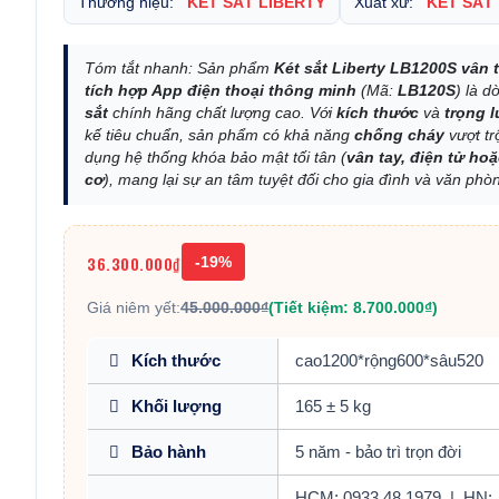
Thương hiệu:
KÉT SẮT LIBERTY
Xuất xứ:
KÉT SẮT
Tóm tắt nhanh: Sản phẩm
Két sắt Liberty LB1200S vân 
tích hợp App điện thoại thông minh
(Mã:
LB120S
) là 
sắt
chính hãng chất lượng cao. Với
kích thước
và
trọng 
kế tiêu chuẩn, sản phẩm có khả năng
chống cháy
vượt tr
dụng hệ thống khóa bảo mật tối tân (
vân tay, điện tử ho
cơ
), mang lại sự an tâm tuyệt đối cho gia đình và văn phò
36.300.000₫
-19%
Giá niêm yết:
45.000.000₫
(Tiết kiệm: 8.700.000₫)
Kích thước
cao1200*rộng600*sâu520
Khối lượng
165 ± 5 kg
Bảo hành
5 năm - bảo trì trọn đời
HCM: 0933.48.1979
|
HN: