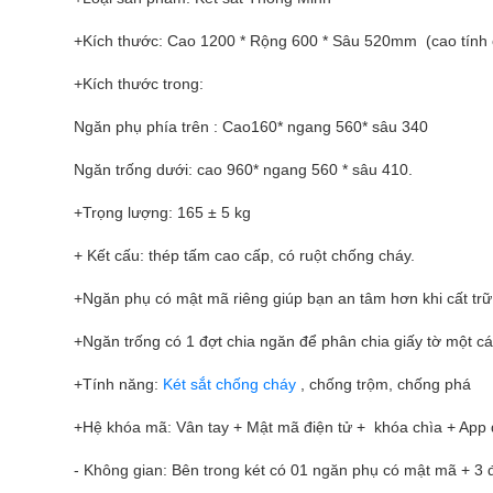
+Kích thước: Cao 1200 * Rộng 600 * Sâu 520mm (cao tính c
+Kích thước trong:
Ngăn phụ phía trên : Cao160* ngang 560* sâu 340
Ngăn trống dưới: cao 960* ngang 560 * sâu 410.
+Trọng lượng: 165 ± 5 kg
+ Kết cấu: thép tấm cao cấp, có ruột chống cháy.
+Ngăn phụ có mật mã riêng giúp bạn an tâm hơn khi cất trữ tà
+Ngăn trống có 1 đợt chia ngăn để phân chia giấy tờ một c
+Tính năng:
Két sắt chống cháy
, chống trộm, chống phá
+Hệ khóa mã: Vân tay + Mật mã điện tử + khóa chìa + App đ
- Không gian: Bên trong két có 01 ngăn phụ có mật mã + 3 đợ