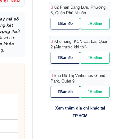
 VIỆT NAM
82 Phan Đăng Lưu, Phường
5, Quận Phú Nhuận
tay mã số
Bản đồ
Hotline
dòng
két
lượng
thiết
ội và sử
Kho hàng, KCN Cát Lái, Quận
ặc khóa
2 (Alo trước khi tới)
ng.
Bản đồ
Hotline
khu Đô Thị Vinhomes Grand
Park, Quận 9
Bản đồ
Hotline
Xem thêm địa chỉ khác tại
TP.HCM