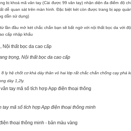
ang bị khoá mã vân tay (Cài được 99 vân tay) nhận diện đa điểm độ ch
ất dễ quan sát trên màn hình. Đặc biệt két còn được trang bị app quản
ớng dẫn sử dụng)
 từ lần đầu mở két chắc chắn bạn sẽ bất ngờ với nội thất bọc da với độ
 cao cấp nhập khẩu
ang trọng, Nội thất bọc da cao cấp
8 ly hệ chốt cơ khá dày thân vỏ hai lớp rất chắc chắn chống cạy phá kh
ong dày 1,2ly.
n tay mã số tích hợp App điện thoại thông minh