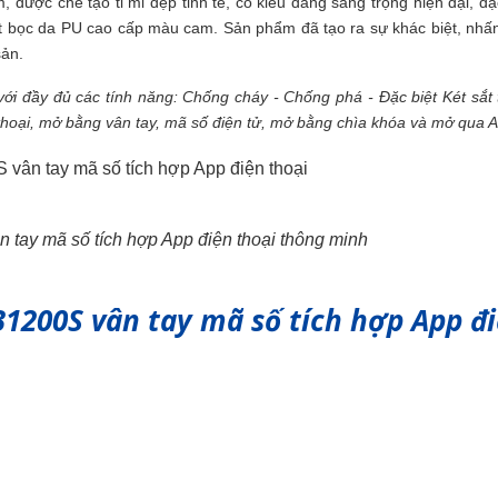
 được chế tạo tỉ mỉ đẹp tinh tế, có kiểu dáng sang trọng hiện đại, đặ
hất bọc da PU cao cấp màu cam. Sản phẩm đã tạo ra sự khác biệt, nh
sản.
với đầy đủ các tính năng: Chống cháy - Chống phá - Đặc biệt Két sắt
n thoại, mở bằng vân tay, mã số điện tử, mở bằng chìa khóa và mở qua A
n tay mã số tích hợp App điện thoại thông minh
LB1200S vân tay mã số tích hợp App đ