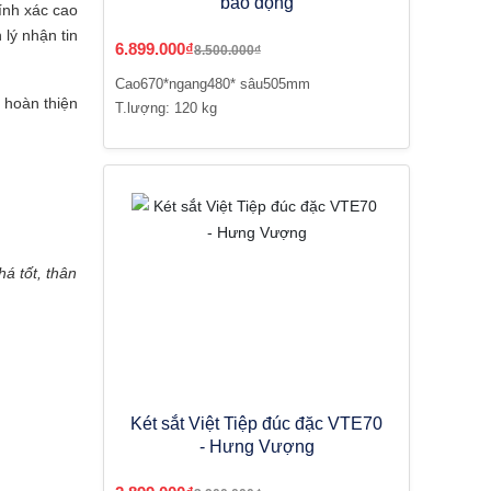
báo động
ính xác cao
 lý nhận tin
6.899.000₫
8.500.000₫
Cao670*ngang480* sâu505mm
 hoàn thiện
T.lượng: 120 kg
á tốt, thân
Két sắt Việt Tiệp đúc đặc VTE70
- Hưng Vượng