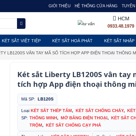
GIỚI THIỆU
HỆ THỐNG CỬA HÀNG
TUYỂN 
HCM
0933.48.1979
KÉT SẮT VIỆT TIỆP
KÉT SẮT HOÀ PHÁT
KÉT SẮT NHẬP
RTY LB1200S VÂN TAY MÃ SỐ TÍCH HỢP APP ĐIỆN THOẠI THÔNG 
Két sắt Liberty LB1200S vân tay 
tích hợp App điện thoại thông m
Mã SP:
LB120S
Loại
KÉT SẮT THÉP TẤM
,
KÉT SẮT CHỐNG CHÁY
,
KÉT
SP:
THÔNG MINH
,
MỞ BẰNG ĐIỆN THOẠI
,
KÉT SẮT C
TRỘM
,
KÉT SẮT CHỐNG CẠY PHÁ