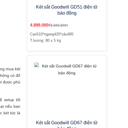
Két sắt Goodwill GD51 điện tử
báo động
4.899.000₫
6.500.000₫
Cao510*ngang420*sâu485
T.lượng: 80 ± 5 kg
àng mua két
không có đổ
ét được phủ
ể setup tối
oạt nếu bạn
 két tức là
Két sắt Goodwill GD67 điện tử