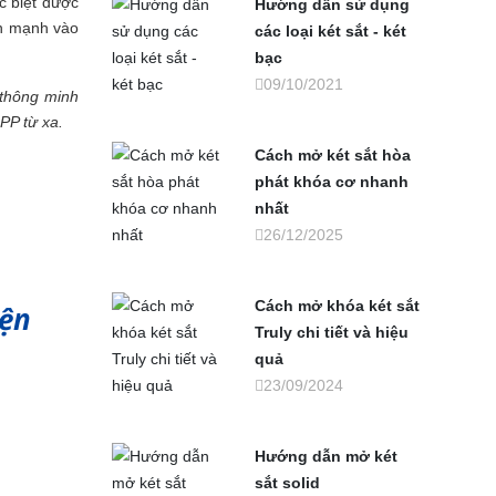
c biệt được
Hướng dẫn sử dụng
ấn mạnh vào
các loại két sắt - két
bạc
09/10/2021
 thông minh
PP từ xa.
Cách mở két sắt hòa
phát khóa cơ nhanh
nhất
26/12/2025
Cách mở khóa két sắt
iện
Truly chi tiết và hiệu
quả
23/09/2024
Hướng dẫn mở két
sắt solid