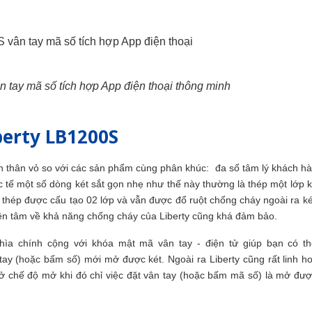
n tay mã số tích hợp App điện thoại thông minh
berty LB1200S
iến thân vỏ so với các sản phẩm cùng phân khúc: đa số tâm lý khách h
 tế một số dòng két sắt gọn nhẹ như thế này thường là thép một lớp 
vỏ thép được cấu tạo 02 lớp và vẫn được đổ ruột chống cháy ngoài ra k
yên tâm về khả năng chống cháy của Liberty cũng khá đảm bảo.
hìa chính cộng với khóa mật mã vân tay - điện tử giúp bạn có th
ay (hoặc bấm số) mới mở được két. Ngoài ra Liberty cũng rất linh h
ở chế độ mở khi đó chỉ việc đặt vân tay (hoặc bấm mã số) là mở được