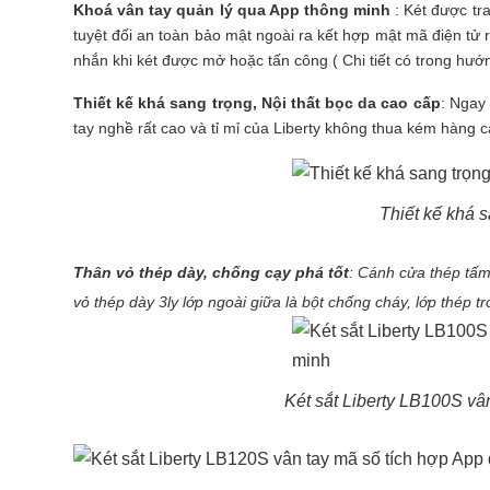
Khoá vân tay quản lý qua App thông minh
: Két được tr
tuyệt đối an toàn bảo mật ngoài ra kết hợp mật mã điện tử r
nhắn khi két được mở hoặc tấn công ( Chi tiết có trong hư
Thiết kế khá sang trọng, Nội thất bọc da cao cấp
: Ngay
tay nghề rất cao và tỉ mỉ của Liberty không thua kém hàng
Thiết kế khá s
Thân vỏ thép dày, chống cạy phá tốt
: Cánh cửa thép tấm 
vỏ thép dày 3ly lớp ngoài giữa là bột chống cháy, lớp thép tr
Két sắt Liberty LB100S vâ