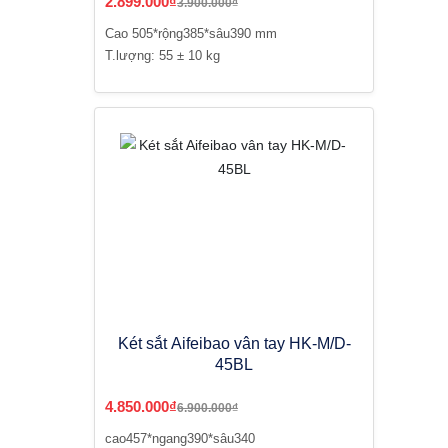
2.899.000₫
3.900.000₫
Cao 505*rộng385*sâu390 mm
T.lượng: 55 ± 10 kg
Két sắt Aifeibao vân tay HK-M/D-
45BL
4.850.000₫
6.900.000₫
cao457*ngang390*sâu340