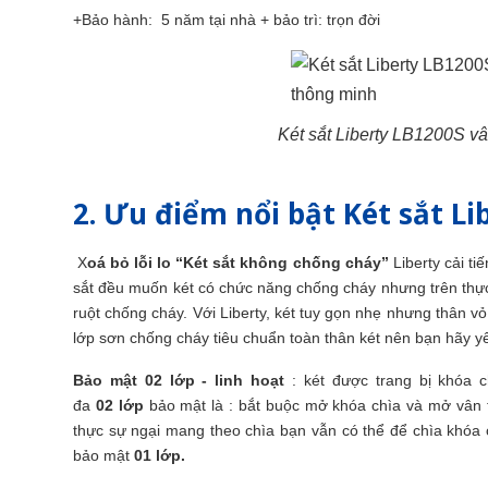
+Bảo hành: 5 năm tại nhà + bảo trì: trọn đời
Két sắt Liberty LB1200S vâ
2. Ưu điểm nổi bật Két sắt Li
X
oá bỏ lỗi lo “Két sắt không chống cháy”
Liberty cải t
sắt đều muốn két có chức năng chống cháy nhưng trên thực
ruột chống cháy. Với Liberty, két tuy gọn nhẹ nhưng thân 
lớp sơn chống cháy tiêu chuẩn toàn thân két nên bạn hãy 
Bảo mật 02 lớp - linh hoạt
: két được trang bị khóa c
đa
02 lớp
bảo mật là : bắt buộc mở khóa chìa và mở vân t
thực sự ngại mang theo chìa bạn vẫn có thể để chìa khóa 
bảo mật
01 lớp.