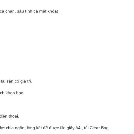
ả chân, sâu tính cả mặt khóa)
i sản có giá trị.
ách khoa học
iện thoại.
t chia ngăn; lòng két để được file giấy A4 , túi Clear Bag