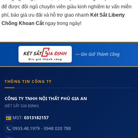
để được đội ngũ chuyên viên giàu kinh nghiệm tư vấn miễn
phí, báo giá ưu đãi và hỗ trợ giao nhanh
Két Sắt Liberty
Chống Khoan Cắt
ngay trong ngày!
— Gìn Giữ Thành Công
THÔNG TIN CÔNG TY
CÔNG TY TNHH NỘI THẤT PHÚ GIA AN
(KÉT SẮT GIA ĐỊNH)
MST:
0313182157
0933.48.1979 - 0948 020 788