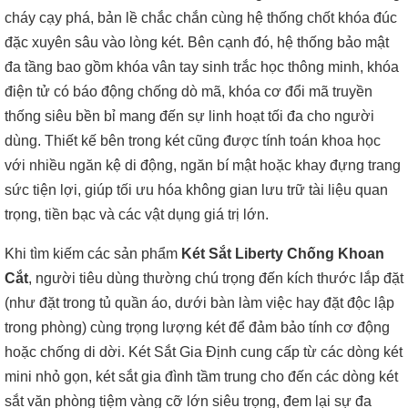
cháy cạy phá, bản lề chắc chắn cùng hệ thống chốt khóa đúc
đặc xuyên sâu vào lòng két. Bên cạnh đó, hệ thống bảo mật
đa tầng bao gồm khóa vân tay sinh trắc học thông minh, khóa
điện tử có báo động chống dò mã, khóa cơ đổi mã truyền
thống siêu bền bỉ mang đến sự linh hoạt tối đa cho người
dùng. Thiết kế bên trong két cũng được tính toán khoa học
với nhiều ngăn kệ di động, ngăn bí mật hoặc khay đựng trang
sức tiện lợi, giúp tối ưu hóa không gian lưu trữ tài liệu quan
trọng, tiền bạc và các vật dụng giá trị lớn.
Khi tìm kiếm các sản phẩm
Két Sắt Liberty Chống Khoan
Cắt
, người tiêu dùng thường chú trọng đến kích thước lắp đặt
(như đặt trong tủ quần áo, dưới bàn làm việc hay đặt độc lập
trong phòng) cùng trọng lượng két để đảm bảo tính cơ động
hoặc chống di dời. Két Sắt Gia Định cung cấp từ các dòng két
mini nhỏ gọn, két sắt gia đình tầm trung cho đến các dòng két
sắt văn phòng tiệm vàng cỡ lớn siêu trọng, đem lại sự đa