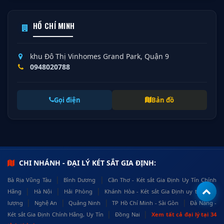
HỒ CHÍ MINH
khu Đô Thị Vinhomes Grand Park, Quận 9
0948020788
Gọi điện
Bản đồ
CHI NHÁNH - ĐẠI LÝ KÉT SẮT GIA ĐỊNH:
|
|
Bà Rịa Vũng Tàu
Bình Dương
Cần Thơ - Két sắt Gia Định Uy Tín Chính
|
|
|
Hãng
Hà Nội
Hải Phòng
Khánh Hòa - Két sắt Gia Định uy tín, chất
|
|
|
|
lượng
Nghệ An
Quảng Ninh
TP Hồ Chí Minh - Sài Gòn
Đà Nẵng -
|
|
Két sắt Gia Định Chính Hãng, Uy Tín
Đồng Nai
Xem tất cả đại lý tại 34