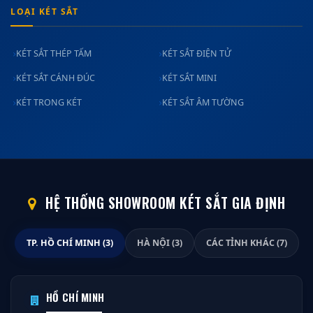
LOẠI KÉT SẮT
KÉT SẮT THÉP TẤM
KÉT SẮT ĐIỆN TỬ
KÉT SẮT CÁNH ĐÚC
KÉT SẮT MINI
KÉT TRONG KÉT
KÉT SẮT ÂM TƯỜNG
HỆ THỐNG SHOWROOM KÉT SẮT GIA ĐỊNH
TP. HỒ CHÍ MINH (3)
HÀ NỘI (3)
CÁC TỈNH KHÁC (7)
HỒ CHÍ MINH