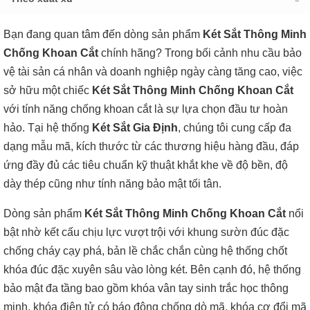
Bạn đang quan tâm đến dòng sản phẩm
Két Sắt Thông Minh
Chống Khoan Cắt
chính hãng? Trong bối cảnh nhu cầu bảo
vệ tài sản cá nhân và doanh nghiệp ngày càng tăng cao, việc
sở hữu một chiếc
Két Sắt Thông Minh Chống Khoan Cắt
với tính năng chống khoan cắt là sự lựa chọn đầu tư hoàn
hảo. Tại hệ thống
Két Sắt Gia Định
, chúng tôi cung cấp đa
dạng mẫu mã, kích thước từ các thương hiệu hàng đầu, đáp
ứng đầy đủ các tiêu chuẩn kỹ thuật khắt khe về độ bền, độ
dày thép cũng như tính năng bảo mật tối tân.
Dòng sản phẩm
Két Sắt Thông Minh Chống Khoan Cắt
nổi
bật nhờ kết cấu chịu lực vượt trội với khung sườn đúc đặc
chống cháy cạy phá, bản lề chắc chắn cùng hệ thống chốt
khóa đúc đặc xuyên sâu vào lòng két. Bên cạnh đó, hệ thống
bảo mật đa tầng bao gồm khóa vân tay sinh trắc học thông
minh, khóa điện tử có báo động chống dò mã, khóa cơ đổi mã