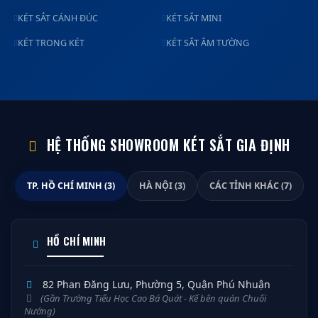
KÉT SẮT CÁNH ĐÚC
KÉT SẮT MINI
KÉT TRONG KÉT
KÉT SẮT ÂM TƯỜNG
HỆ THỐNG SHOWROOM KÉT SẮT GIA ĐỊNH
TP. HỒ CHÍ MINH (3)
HÀ NỘI (3)
CÁC TỈNH KHÁC (7)
HỒ CHÍ MINH
82 Phan Đăng Lưu, Phường 5, Quận Phú Nhuận
(Gần Trường Tiểu Học Cao Bá Quát - Kế bên quán Chuối
Nướng)