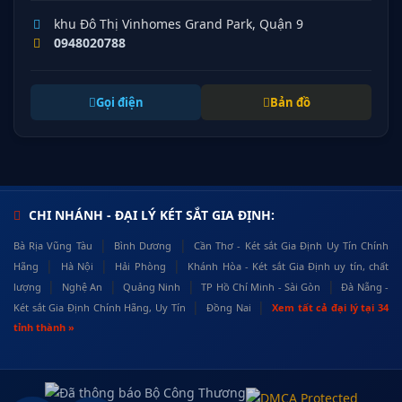
khu Đô Thị Vinhomes Grand Park, Quận 9
0948020788
Gọi điện
Bản đồ
CHI NHÁNH - ĐẠI LÝ KÉT SẮT GIA ĐỊNH:
|
|
Bà Rịa Vũng Tàu
Bình Dương
Cần Thơ - Két sắt Gia Định Uy Tín Chính
|
|
|
Hãng
Hà Nội
Hải Phòng
Khánh Hòa - Két sắt Gia Định uy tín, chất
|
|
|
|
lượng
Nghệ An
Quảng Ninh
TP Hồ Chí Minh - Sài Gòn
Đà Nẵng -
|
|
Két sắt Gia Định Chính Hãng, Uy Tín
Đồng Nai
Xem tất cả đại lý tại 34
tỉnh thành »