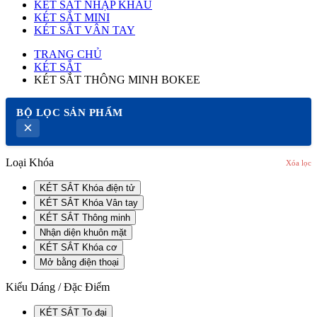
KÉT SẮT NHẬP KHẨU
KÉT SẮT MINI
KÉT SẮT VÂN TAY
TRANG CHỦ
KÉT SẮT
KÉT SẮT THÔNG MINH BOKEE
BỘ LỌC SẢN PHẨM
×
Loại Khóa
Xóa lọc
KÉT SẮT Khóa điện tử
KÉT SẮT Khóa Vân tay
KÉT SẮT Thông minh
Nhận diện khuôn mặt
KÉT SẮT Khóa cơ
Mở bằng điện thoại
Kiểu Dáng / Đặc Điểm
KÉT SẮT To đại