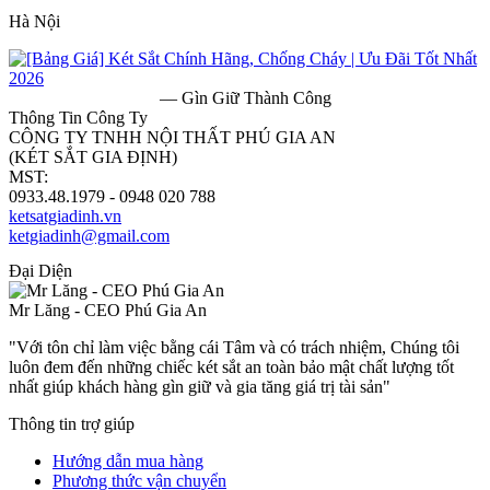
Hà Nội
— Gìn Giữ Thành Công
Thông Tin Công Ty
CÔNG TY TNHH NỘI THẤT PHÚ GIA AN
(KÉT SẮT GIA ĐỊNH)
MST:
0313182157
0933.48.1979 - 0948 020 788
ketsatgiadinh.vn
ketgiadinh@gmail.com
Đại Diện
Mr Lăng - CEO Phú Gia An
"Với tôn chỉ làm việc bằng cái Tâm và có trách nhiệm, Chúng tôi
luôn đem đến những chiếc két sắt an toàn bảo mật chất lượng tốt
nhất giúp khách hàng gìn giữ và gia tăng giá trị tài sản"
Thông tin trợ giúp
Hướng dẫn mua hàng
Phương thức vận chuyển