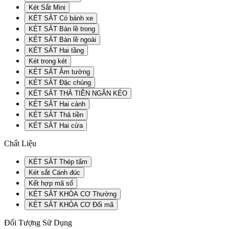
Két Sắt Mini
KÉT SẮT Có bánh xe
KÉT SẮT Bàn lề trong
KÉT SẮT Bàn lề ngoài
KÉT SẮT Hai tầng
Két trong két
KÉT SẮT Âm tường
KÉT SẮT Đặc chủng
KÉT SẮT THẢ TIỀN NGĂN KÉO
KÉT SẮT Hai cánh
KÉT SẮT Thả tiền
KÉT SẮT Hai cửa
Chất Liệu
KÉT SẮT Thép tấm
Két sắt Cánh đúc
Kết hợp mã số
KÉT SẮT KHÓA CƠ Thường
KÉT SẮT KHÓA CƠ Đổi mã
Đối Tượng Sử Dụng