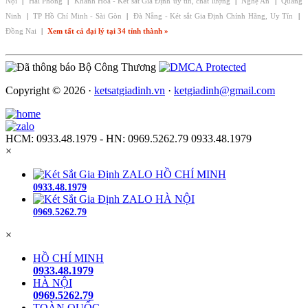
Nội
|
Hải Phòng
|
Khánh Hòa - Két sắt Gia Định uy tín, chất lượng
|
Nghệ An
|
Quảng
Ninh
|
TP Hồ Chí Minh - Sài Gòn
|
Đà Nẵng - Két sắt Gia Định Chính Hãng, Uy Tín
|
Đồng Nai
|
Xem tất cả đại lý tại 34 tỉnh thành »
Copyright © 2026 ·
ketsatgiadinh.vn
·
ketgiadinh@gmail.com
HCM: 0933.48.1979 - HN: 0969.5262.79
0933.48.1979
×
ZALO HỒ CHÍ MINH
0933.48.1979
ZALO HÀ NỘI
0969.5262.79
×
HỒ CHÍ MINH
0933.48.1979
HÀ NỘI
0969.5262.79
TOÀN QUỐC