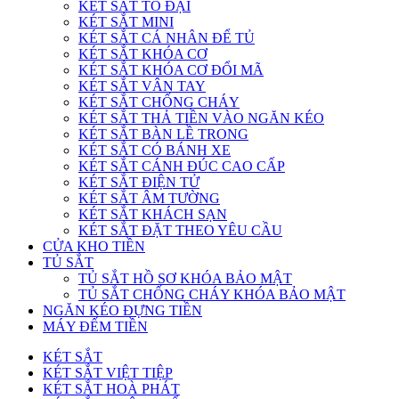
KÉT SẮT TO ĐẠI
KÉT SẮT MINI
KÉT SẮT CÁ NHÂN ĐỂ TỦ
KÉT SẮT KHÓA CƠ
KÉT SẮT KHÓA CƠ ĐỔI MÃ
KÉT SẮT VÂN TAY
KÉT SẮT CHỐNG CHÁY
KÉT SẮT THẢ TIỀN VÀO NGĂN KÉO
KÉT SẮT BÀN LỀ TRONG
KÉT SẮT CÓ BÁNH XE
KÉT SẮT CÁNH ĐÚC CAO CẤP
KÉT SẮT ĐIỆN TỬ
KÉT SẮT ÂM TƯỜNG
KÉT SẮT KHÁCH SẠN
KÉT SẮT ĐẶT THEO YÊU CẦU
CỬA KHO TIỀN
TỦ SẮT
TỦ SẮT HỒ SƠ KHÓA BẢO MẬT
TỦ SẮT CHỐNG CHÁY KHÓA BẢO MẬT
NGĂN KÉO ĐỰNG TIỀN
MÁY ĐẾM TIỀN
KÉT SẮT
KÉT SẮT VIỆT TIỆP
KÉT SẮT HOÀ PHÁT