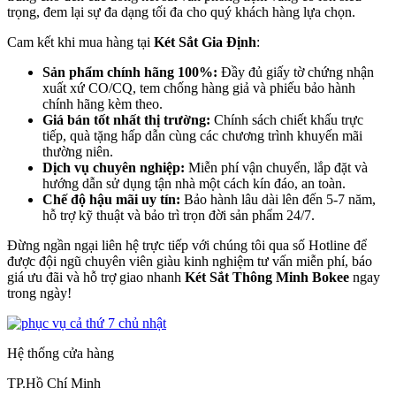
trọng, đem lại sự đa dạng tối đa cho quý khách hàng lựa chọn.
Cam kết khi mua hàng tại
Két Sắt Gia Định
:
Sản phẩm chính hãng 100%:
Đầy đủ giấy tờ chứng nhận
xuất xứ CO/CQ, tem chống hàng giả và phiếu bảo hành
chính hãng kèm theo.
Giá bán tốt nhất thị trường:
Chính sách chiết khấu trực
tiếp, quà tặng hấp dẫn cùng các chương trình khuyến mãi
thường niên.
Dịch vụ chuyên nghiệp:
Miễn phí vận chuyển, lắp đặt và
hướng dẫn sử dụng tận nhà một cách kín đáo, an toàn.
Chế độ hậu mãi uy tín:
Bảo hành lâu dài lên đến 5-7 năm,
hỗ trợ kỹ thuật và bảo trì trọn đời sản phẩm 24/7.
Đừng ngần ngại liên hệ trực tiếp với chúng tôi qua số Hotline để
được đội ngũ chuyên viên giàu kinh nghiệm tư vấn miễn phí, báo
giá ưu đãi và hỗ trợ giao nhanh
Két Sắt Thông Minh Bokee
ngay
trong ngày!
Hệ thống cửa hàng
TP.Hồ Chí Minh