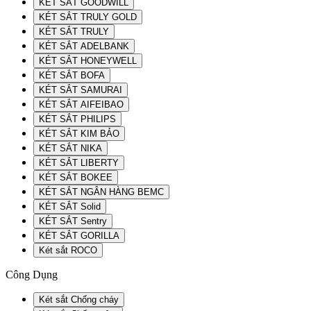
KÉT SẮT GOODWILL
KÉT SẮT TRULY GOLD
KÉT SẮT TRULY
KÉT SẮT ADELBANK
KÉT SẮT HONEYWELL
KÉT SẮT BOFA
KÉT SẮT SAMURAI
KÉT SẮT AIFEIBAO
KÉT SẮT PHILIPS
KÉT SẮT KIM BẢO
KÉT SẮT NIKA
KÉT SẮT LIBERTY
KÉT SẮT BOKEE
KÉT SẮT NGÂN HÀNG BEMC
KÉT SẮT Solid
KÉT SẮT Sentry
KÉT SẮT GORILLA
Két sắt ROCO
Công Dụng
Két sắt Chống cháy