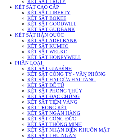
KÉT SẮT TRULY
KÉT SẮT CAO CẤP
KÉT SẮT LIBERTY
KÉT SẮT BOKEE
KÉT SẮT GOODWILL
KÉT SẮT GUDBANK
KÉT SẮT HÀN QUỐC
KÉT SẮT ADELBANK
KÉT SẮT KUMHO
KÉT SẮT WELKO
KÉT SẮT HONEYWELL
PHÂN LOẠI
KÉT SẮT GIA ĐÌNH
KÉT SẮT CÔNG TY - VĂN PHÒNG
KÉT SẮT HAI CỬA HAI TẦNG
KÉT SẮT ĐỂ TỦ
KÉT SẮT PHONG THỦY
KÉT SẮT ĐẶC CHỦNG
KÉT SẮT TIỆM VÀNG
KÉT TRONG KÉT
KÉT SẮT NGÂN HÀNG
KÉT SẮT CÔNG ĐỨC
KÉT SẮT THÔNG MINH
KÉT SẮT NHẬN DIỆN KHUÔN MẶT
KÉT SẮT THU NGÂN