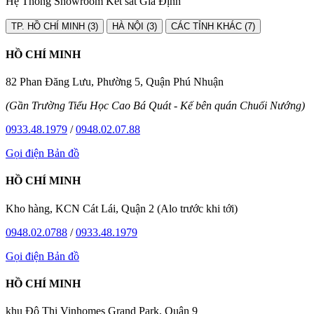
Hệ Thống Showroom Két sắt Gia Định
TP. HỒ CHÍ MINH (3)
HÀ NỘI (3)
CÁC TỈNH KHÁC (7)
HỒ CHÍ MINH
82 Phan Đăng Lưu, Phường 5, Quận Phú Nhuận
(Gần Trường Tiểu Học Cao Bá Quát - Kế bên quán Chuối Nướng)
0933.48.1979
/
0948.02.07.88
Gọi điện
Bản đồ
HỒ CHÍ MINH
Kho hàng, KCN Cát Lái, Quận 2 (Alo trước khi tới)
0948.02.0788
/
0933.48.1979
Gọi điện
Bản đồ
HỒ CHÍ MINH
khu Đô Thị Vinhomes Grand Park, Quận 9