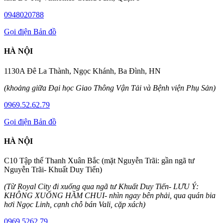
0948020788
Gọi điện
Bản đồ
HÀ NỘI
1130A Đê La Thành, Ngọc Khánh, Ba Đình, HN
(khoảng giữa Đại học Giao Thông Vận Tải và Bệnh viện Phụ Sản)
0969.52.62.79
Gọi điện
Bản đồ
HÀ NỘI
C10 Tập thể Thanh Xuân Bắc (mặt Nguyễn Trãi: gần ngã tư
Nguyễn Trãi- Khuất Duy Tiến)
(Từ Royal City đi xuống qua ngã tư Khuất Duy Tiến- LƯU Ý:
KHÔNG XUỐNG HẦM CHUI- nhìn ngay bên phải, qua quán bia
hơi Ngọc Linh, cạnh chỗ bán Vali, cặp xách)
0969.5262.79