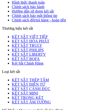
Hình thức thanh toán
Chính sách bảo hành
Hướng dẫn sử dụng két sắt
Chính sách bảo mật thông tin
Chính sách đổi/trả hàng - hoàn tiền
Thương hiệu két sắt
KÉT SẮT VIỆT TIỆP
KÉT SẮT HÒA PHÁT
KÉT SẮT TRULY
KÉT SẮT PHILIPS
KÉT SẮT LIBERTY
KÉT SẮT BOFA
Két Sắt Chính Hãng
Loại két sắt
KÉT SẮT THÉP TẤM
KÉT SẮT ĐIỆN TỬ
KÉT SẮT CÁNH ĐÚC
KÉT SẮT MINI
KÉT TRONG KÉT
KÉT SẮT ÂM TƯỜNG