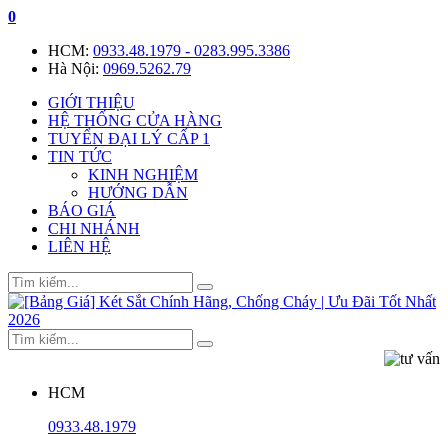
0
HCM:
0933.48.1979 - 0283.995.3386
Hà Nội:
0969.5262.79
GIỚI THIỆU
HỆ THỐNG CỬA HÀNG
TUYỂN ĐẠI LÝ CẤP 1
TIN TỨC
KINH NGHIỆM
HƯỚNG DẪN
BÁO GIÁ
CHI NHÁNH
LIÊN HỆ
HCM
0933.48.1979