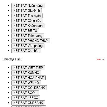
KÉT SẮT Ngân hàng
KÉT SẮT Gia Đình
KÉT SẮT Thu ngân
KÉT SẮT Công đức
KÉT SẮT Khách sạn
KÉT SẮT ĐỂ TỦ
KÉT SẮT Tiệm vàng
KÉT SẮT PHONG THỦY
KÉT SẮT Văn phòng
KÉT SẮT Cá nhân
Thương Hiệu
Xóa lọc
KÉT SẮT VIỆT TIỆP
KÉT SẮT KUMHO
KÉT SẮT HÒA PHÁT
KÉT SẮT WELKO
KÉT SẮT GOLDBANK
KÉT SẮT BOOIL
KÉT SẮT LEECO
KÉT SẮT GUDBANK