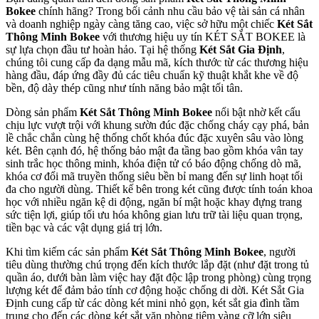
Bokee
chính hãng? Trong bối cảnh nhu cầu bảo vệ tài sản cá nhân
và doanh nghiệp ngày càng tăng cao, việc sở hữu một chiếc
Két Sắt
Thông Minh Bokee
với thương hiệu uy tín KÉT SẮT BOKEE là
sự lựa chọn đầu tư hoàn hảo. Tại hệ thống
Két Sắt Gia Định
,
chúng tôi cung cấp đa dạng mẫu mã, kích thước từ các thương hiệu
hàng đầu, đáp ứng đầy đủ các tiêu chuẩn kỹ thuật khắt khe về độ
bền, độ dày thép cũng như tính năng bảo mật tối tân.
Dòng sản phẩm
Két Sắt Thông Minh Bokee
nổi bật nhờ kết cấu
chịu lực vượt trội với khung sườn đúc đặc chống cháy cạy phá, bản
lề chắc chắn cùng hệ thống chốt khóa đúc đặc xuyên sâu vào lòng
két. Bên cạnh đó, hệ thống bảo mật đa tầng bao gồm khóa vân tay
sinh trắc học thông minh, khóa điện tử có báo động chống dò mã,
khóa cơ đổi mã truyền thống siêu bền bỉ mang đến sự linh hoạt tối
đa cho người dùng. Thiết kế bên trong két cũng được tính toán khoa
học với nhiều ngăn kệ di động, ngăn bí mật hoặc khay đựng trang
sức tiện lợi, giúp tối ưu hóa không gian lưu trữ tài liệu quan trọng,
tiền bạc và các vật dụng giá trị lớn.
Khi tìm kiếm các sản phẩm
Két Sắt Thông Minh Bokee
, người
tiêu dùng thường chú trọng đến kích thước lắp đặt (như đặt trong tủ
quần áo, dưới bàn làm việc hay đặt độc lập trong phòng) cùng trọng
lượng két để đảm bảo tính cơ động hoặc chống di dời. Két Sắt Gia
Định cung cấp từ các dòng két mini nhỏ gọn, két sắt gia đình tầm
trung cho đến các dòng két sắt văn phòng tiệm vàng cỡ lớn siêu