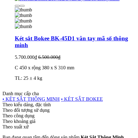
Két sắt Bokee BK-45D1 vân tay mã số thông
minh
5.700.000₫
6.500.000₫
C 450 x rộng 380 x S 310 mm
TL: 25 ± 4 kg
Danh mục cấp cha
• KÉT SẮT THÔNG MINH
• KÉT SẮT BOKEE
Theo kiểu dáng, đặc tính
Theo đối tượng sử dụng
Theo công dụng
Theo khoảng giá
Theo xuất xứ
Bạn đang quan tâm đến dòng sản phẩm
Két Sắt Thông Minh