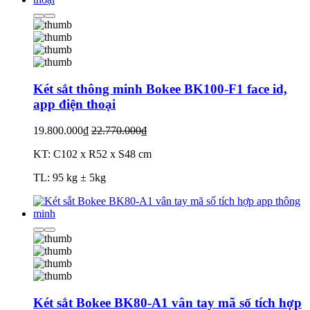
Két sắt thông minh Bokee BK100-F1 face id,
app điện thoại
19.800.000₫
22.770.000₫
KT: C102 x R52 x S48 cm
TL: 95 kg ± 5kg
Két sắt Bokee BK80-A1 vân tay mã số tích hợp