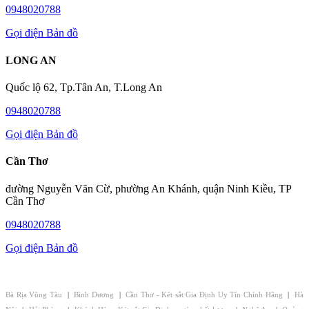
0948020788
Gọi điện
Bản đồ
LONG AN
Quốc lộ 62, Tp.Tân An, T.Long An
0948020788
Gọi điện
Bản đồ
Cần Thơ
đường Nguyễn Văn Cừ, phường An Khánh, quận Ninh Kiều, TP
Cần Thơ
0948020788
Gọi điện
Bản đồ
CHI NHÁNH - ĐẠI LÝ KÉT SẮT GIA ĐỊNH:
Bà Rịa Vũng Tàu
|
Bình Dương
|
Cần Thơ - Két sắt Gia Định Uy Tín Chính Hãng
|
Hà