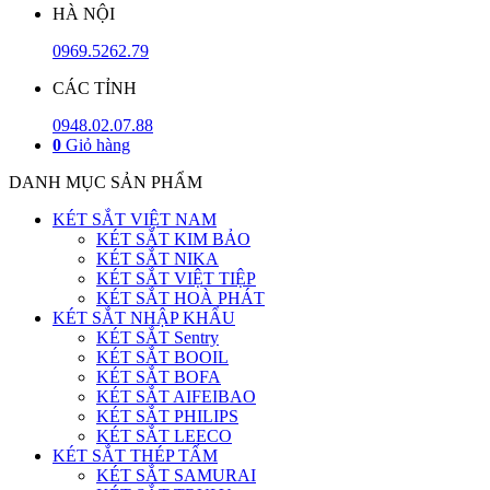
HÀ NỘI
0969.5262.79
CÁC TỈNH
0948.02.07.88
0
Giỏ hàng
DANH MỤC SẢN PHẨM
KÉT SẮT VIỆT NAM
KÉT SẮT KIM BẢO
KÉT SẮT NIKA
KÉT SẮT VIỆT TIỆP
KÉT SẮT HOÀ PHÁT
KÉT SẮT NHẬP KHẨU
KÉT SẮT Sentry
KÉT SẮT BOOIL
KÉT SẮT BOFA
KÉT SẮT AIFEIBAO
KÉT SẮT PHILIPS
KÉT SẮT LEECO
KÉT SẮT THÉP TẤM
KÉT SẮT SAMURAI