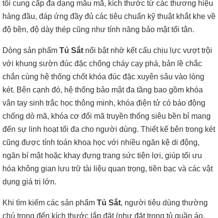
tôi cung cấp đa dạng mẫu mã, kích thước từ các thương hiệu
hàng đầu, đáp ứng đầy đủ các tiêu chuẩn kỹ thuật khắt khe về
độ bền, độ dày thép cũng như tính năng bảo mật tối tân.
Dòng sản phẩm
Tủ Sắt
nổi bật nhờ kết cấu chịu lực vượt trội
với khung sườn đúc đặc chống cháy cạy phá, bản lề chắc
chắn cùng hệ thống chốt khóa đúc đặc xuyên sâu vào lòng
két. Bên cạnh đó, hệ thống bảo mật đa tầng bao gồm khóa
vân tay sinh trắc học thông minh, khóa điện tử có báo động
chống dò mã, khóa cơ đổi mã truyền thống siêu bền bỉ mang
đến sự linh hoạt tối đa cho người dùng. Thiết kế bên trong két
cũng được tính toán khoa học với nhiều ngăn kệ di động,
ngăn bí mật hoặc khay đựng trang sức tiện lợi, giúp tối ưu
hóa không gian lưu trữ tài liệu quan trọng, tiền bạc và các vật
dụng giá trị lớn.
Khi tìm kiếm các sản phẩm
Tủ Sắt
, người tiêu dùng thường
chú trọng đến kích thước lắp đặt (như đặt trong tủ quần áo,