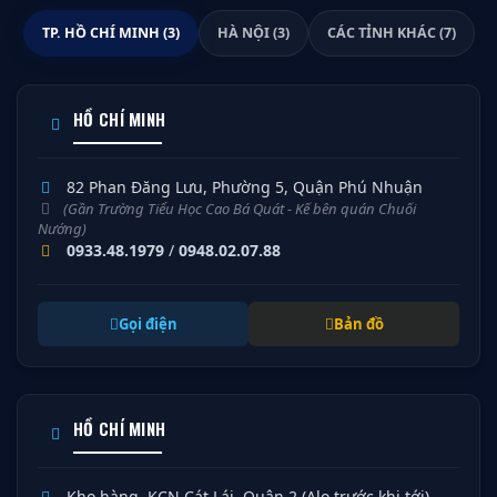
TP. HỒ CHÍ MINH (3)
HÀ NỘI (3)
CÁC TỈNH KHÁC (7)
HỒ CHÍ MINH
82 Phan Đăng Lưu, Phường 5, Quận Phú Nhuận
(Gần Trường Tiểu Học Cao Bá Quát - Kế bên quán Chuối
Nướng)
0933.48.1979
/
0948.02.07.88
Gọi điện
Bản đồ
HỒ CHÍ MINH
Kho hàng, KCN Cát Lái, Quận 2 (Alo trước khi tới)