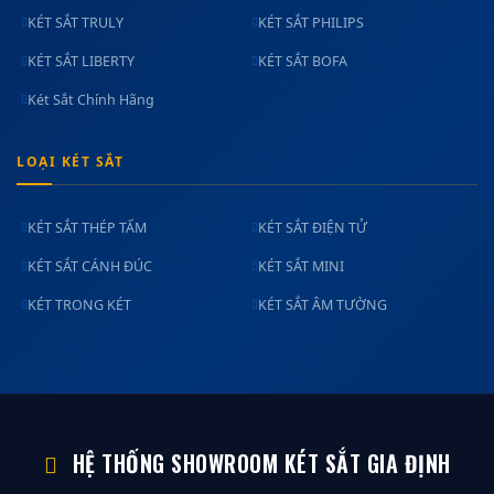
KÉT SẮT TRULY
KÉT SẮT PHILIPS
KÉT SẮT LIBERTY
KÉT SẮT BOFA
Két Sắt Chính Hãng
LOẠI KÉT SẮT
KÉT SẮT THÉP TẤM
KÉT SẮT ĐIỆN TỬ
KÉT SẮT CÁNH ĐÚC
KÉT SẮT MINI
KÉT TRONG KÉT
KÉT SẮT ÂM TƯỜNG
HỆ THỐNG SHOWROOM KÉT SẮT GIA ĐỊNH