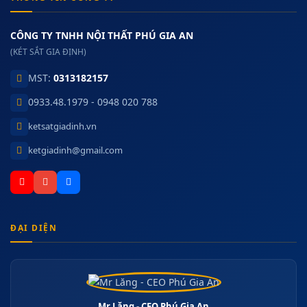
CÔNG TY TNHH NỘI THẤT PHÚ GIA AN
(KÉT SẮT GIA ĐỊNH)
MST:
0313182157
0933.48.1979 - 0948 020 788
ketsatgiadinh.vn
ketgiadinh@gmail.com
ĐẠI DIỆN
Mr Lăng - CEO Phú Gia An