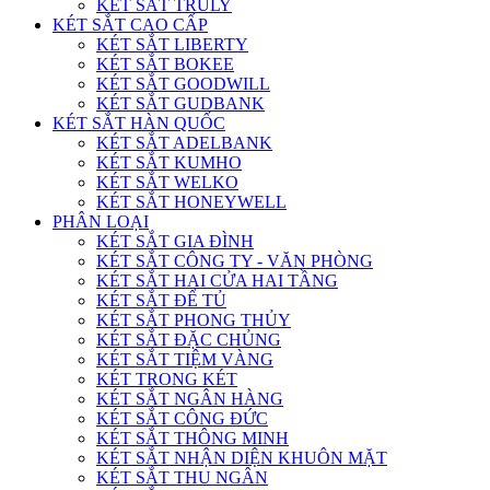
KÉT SẮT TRULY
KÉT SẮT CAO CẤP
KÉT SẮT LIBERTY
KÉT SẮT BOKEE
KÉT SẮT GOODWILL
KÉT SẮT GUDBANK
KÉT SẮT HÀN QUỐC
KÉT SẮT ADELBANK
KÉT SẮT KUMHO
KÉT SẮT WELKO
KÉT SẮT HONEYWELL
PHÂN LOẠI
KÉT SẮT GIA ĐÌNH
KÉT SẮT CÔNG TY - VĂN PHÒNG
KÉT SẮT HAI CỬA HAI TẦNG
KÉT SẮT ĐỂ TỦ
KÉT SẮT PHONG THỦY
KÉT SẮT ĐẶC CHỦNG
KÉT SẮT TIỆM VÀNG
KÉT TRONG KÉT
KÉT SẮT NGÂN HÀNG
KÉT SẮT CÔNG ĐỨC
KÉT SẮT THÔNG MINH
KÉT SẮT NHẬN DIỆN KHUÔN MẶT
KÉT SẮT THU NGÂN