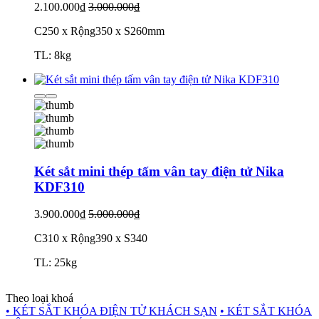
2.100.000₫
3.000.000₫
C250 x Rộng350 x S260mm
TL: 8kg
Két sắt mini thép tấm vân tay điện tử Nika
KDF310
3.900.000₫
5.000.000₫
C310 x Rộng390 x S340
TL: 25kg
Theo loại khoá
• KÉT SẮT KHÓA ĐIỆN TỬ KHÁCH SẠN
• KÉT SẮT KHÓA