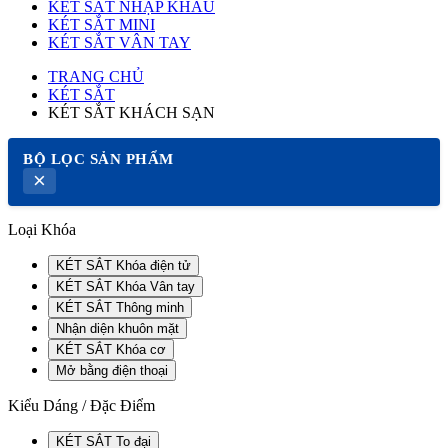
KÉT SẮT NHẬP KHẨU
KÉT SẮT MINI
KÉT SẮT VÂN TAY
TRANG CHỦ
KÉT SẮT
KÉT SẮT KHÁCH SẠN
BỘ LỌC SẢN PHẨM
×
Loại Khóa
KÉT SẮT Khóa điện tử
KÉT SẮT Khóa Vân tay
KÉT SẮT Thông minh
Nhận diện khuôn mặt
KÉT SẮT Khóa cơ
Mở bằng điện thoại
Kiểu Dáng / Đặc Điểm
KÉT SẮT To đại