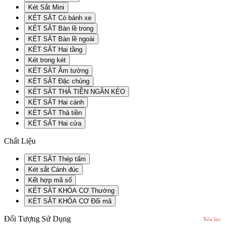
Két Sắt Mini
KÉT SẮT Có bánh xe
KÉT SẮT Bàn lề trong
KÉT SẮT Bàn lề ngoài
KÉT SẮT Hai tầng
Két trong két
KÉT SẮT Âm tường
KÉT SẮT Đặc chủng
KÉT SẮT THẢ TIỀN NGĂN KÉO
KÉT SẮT Hai cánh
KÉT SẮT Thả tiền
KÉT SẮT Hai cửa
Chất Liệu
KÉT SẮT Thép tấm
Két sắt Cánh đúc
Kết hợp mã số
KÉT SẮT KHÓA CƠ Thường
KÉT SẮT KHÓA CƠ Đổi mã
Đối Tượng Sử Dụng
Xóa lọc