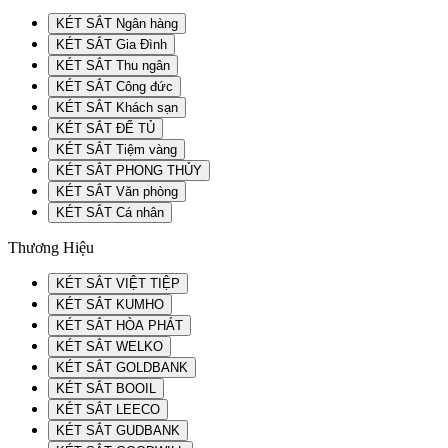
KÉT SẮT Ngân hàng
KÉT SẮT Gia Đình
KÉT SẮT Thu ngân
KÉT SẮT Công đức
KÉT SẮT Khách sạn
KÉT SẮT ĐỂ TỦ
KÉT SẮT Tiệm vàng
KÉT SẮT PHONG THỦY
KÉT SẮT Văn phòng
KÉT SẮT Cá nhân
Thương Hiệu
KÉT SẮT VIỆT TIỆP
KÉT SẮT KUMHO
KÉT SẮT HÒA PHÁT
KÉT SẮT WELKO
KÉT SẮT GOLDBANK
KÉT SẮT BOOIL
KÉT SẮT LEECO
KÉT SẮT GUDBANK