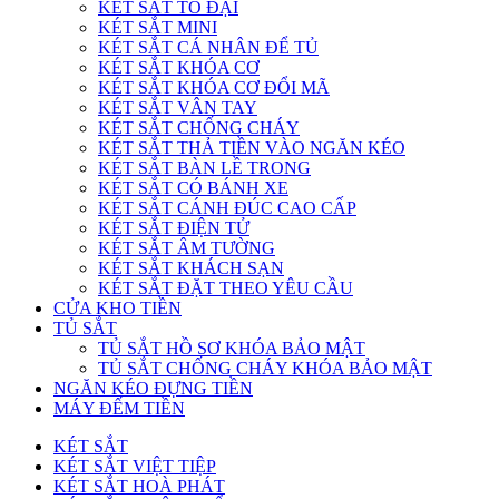
KÉT SẮT TO ĐẠI
KÉT SẮT MINI
KÉT SẮT CÁ NHÂN ĐỂ TỦ
KÉT SẮT KHÓA CƠ
KÉT SẮT KHÓA CƠ ĐỔI MÃ
KÉT SẮT VÂN TAY
KÉT SẮT CHỐNG CHÁY
KÉT SẮT THẢ TIỀN VÀO NGĂN KÉO
KÉT SẮT BÀN LỀ TRONG
KÉT SẮT CÓ BÁNH XE
KÉT SẮT CÁNH ĐÚC CAO CẤP
KÉT SẮT ĐIỆN TỬ
KÉT SẮT ÂM TƯỜNG
KÉT SẮT KHÁCH SẠN
KÉT SẮT ĐẶT THEO YÊU CẦU
CỬA KHO TIỀN
TỦ SẮT
TỦ SẮT HỒ SƠ KHÓA BẢO MẬT
TỦ SẮT CHỐNG CHÁY KHÓA BẢO MẬT
NGĂN KÉO ĐỰNG TIỀN
MÁY ĐẾM TIỀN
KÉT SẮT
KÉT SẮT VIỆT TIỆP
KÉT SẮT HOÀ PHÁT