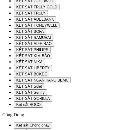
KÉT SẮT GOODWILL
KÉT SẮT TRULY GOLD
KÉT SẮT TRULY
KÉT SẮT ADELBANK
KÉT SẮT HONEYWELL
KÉT SẮT BOFA
KÉT SẮT SAMURAI
KÉT SẮT AIFEIBAO
KÉT SẮT PHILIPS
KÉT SẮT KIM BẢO
KÉT SẮT NIKA
KÉT SẮT LIBERTY
KÉT SẮT BOKEE
KÉT SẮT NGÂN HÀNG BEMC
KÉT SẮT Solid
KÉT SẮT Sentry
KÉT SẮT GORILLA
Két sắt ROCO
Công Dụng
Két sắt Chống cháy