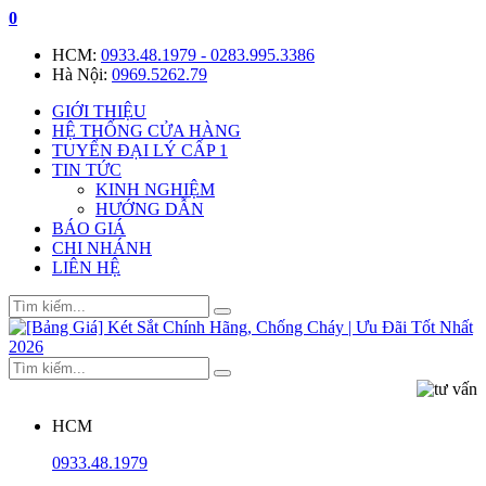
0
HCM:
0933.48.1979 - 0283.995.3386
Hà Nội:
0969.5262.79
GIỚI THIỆU
HỆ THỐNG CỬA HÀNG
TUYỂN ĐẠI LÝ CẤP 1
TIN TỨC
KINH NGHIỆM
HƯỚNG DẪN
BÁO GIÁ
CHI NHÁNH
LIÊN HỆ
HCM
0933.48.1979