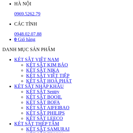
HÀ NỘI
0969.5262.79
CÁC TỈNH
0948.02.07.88
0
Giỏ hàng
DANH MỤC SẢN PHẨM
KÉT SẮT VIỆT NAM
KÉT SẮT KIM BẢO
KÉT SẮT NIKA
KÉT SẮT VIỆT TIỆP
KÉT SẮT HOÀ PHÁT
KÉT SẮT NHẬP KHẨU
KÉT SẮT Sentry
KÉT SẮT BOOIL
KÉT SẮT BOFA
KÉT SẮT AIFEIBAO
KÉT SẮT PHILIPS
KÉT SẮT LEECO
KÉT SẮT THÉP TẤM
KÉT SẮT SAMURAI