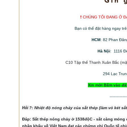
❗️ CHÚNG TÔI ĐANG Ở Đ
Bạn có thể đặt hàng ngay tr
HCM
: 82 Phan Đăn
Hà Nội
: 1116 Đ
C10 Tập thể Thanh Xuân Bắc
(mặt
294
Lạc Trung
Xin mời Bấm vào đâ
------------
Hỏi
?: Nhiệt độ nón
g chảy của sắt thép (làm vỏ két sắ
Đáp: Sắt thép nóng chảy ở 1538độC - sắt càng mỏng cà
nhập khẩu về Việt Nam đạt các chứng chỉ Quốc tế chị