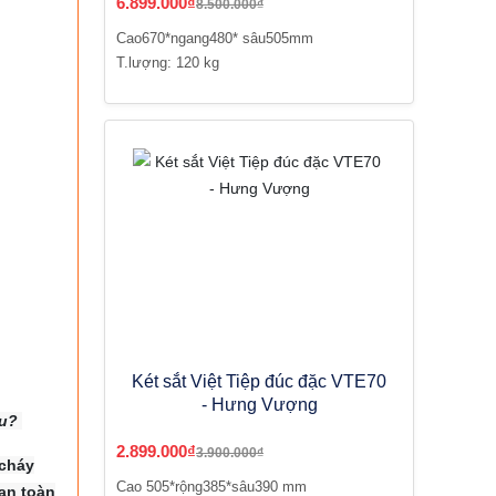
6.899.000₫
8.500.000₫
Cao670*ngang480* sâu505mm
T.lượng: 120 kg
Két sắt Việt Tiệp đúc đặc VTE70
- Hưng Vượng
êu?
2.899.000₫
3.900.000₫
 cháy
Cao 505*rộng385*sâu390 mm
an toàn