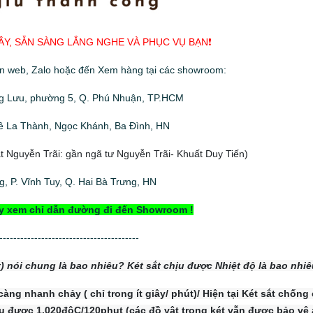
ÂY, SẴN SÀNG LẮNG NGHE VÀ PHỤC VỤ BẠN❗️
ên web, Zalo hoặc đến Xem hàng tại các showroom:
g Lưu, phường 5, Q. Phú Nhuận, TP.HCM
ê La Thành, Ngọc Khánh, Ba Đình, HN
 Nguyễn Trãi: gần ngã tư Nguyễn Trãi- Khuất Duy Tiến)
, P. Vĩnh Tuy, Q. Hai Bà Trưng, HN
y xem chỉ dẫn đường đi đến Showroom !
----------------------------------------
t) nói chung là bao nhiêu? Két sắt chịu được Nhiệt độ là bao nhi
ng nhanh chảy ( chỉ trong ít giây/ phút)/ Hiện tại Két sắt chống
u được 1.020độC/120phut (các đồ vật trong két vẫn được bảo vệ 