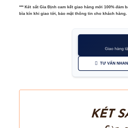
***
Két sắt Gia Định
cam kết giao hàng mới 100% đảm bả
bìa kín khi giao tới, bảo mật thông tin cho khách hàng.
Giao hàng tậ
TƯ VẤN NHA