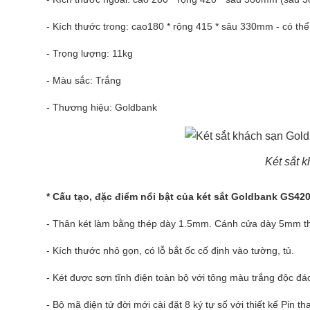
- Kích thước trong: cao180 * rộng 415 * sâu 330mm - có thể 
- Trọng lượng: 11kg
- Màu sắc: Trắng
- Thương hiệu: Goldbank
Két sắt 
* Cấu tạo, đặc điểm nổi bật của két sắt Goldbank GS42
- Thân két làm bằng thép dày 1.5mm. Cánh cửa dày 5mm thiế
- Kích thước nhỏ gọn, có lỗ bắt ốc cố định vào tường, tủ.
- Két được sơn tĩnh điện toàn bộ với tông màu trắng độc đá
- Bộ mã điện tử đời mới cài đặt 8 ký tự số với thiết kế Pin t