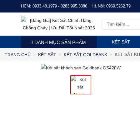
HCM:
0933.48.1979 - 0283.995.3386
Hà Nội:
0969.5262.79
KÉT SẮT
DANH MỤC SẢN PHẨM
KÉT SẮT K
TRANG CHỦ
KÉT SẮT
KÉT SẮT GOLDBANK