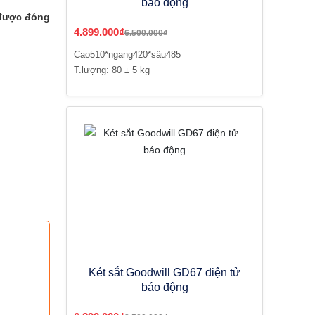
báo động
 được đóng
4.899.000₫
6.500.000₫
Cao510*ngang420*sâu485
T.lượng: 80 ± 5 kg
Két sắt Goodwill GD67 điện tử
báo động