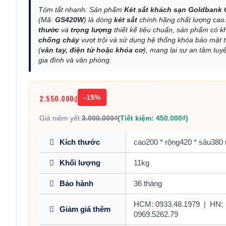
Tóm tắt nhanh: Sản phẩm
Két sắt khách sạn Goldbank
(Mã:
GS420W
) là dòng
két sắt
chính hãng chất lượng cao
thước
và
trọng lượng
thiết kế tiêu chuẩn, sản phẩm có 
chống cháy
vượt trội và sử dụng hệ thống khóa bảo mật t
(
vân tay, điện tử hoặc khóa cơ
), mang lại sự an tâm tuyệ
gia đình và văn phòng.
2.550.000₫
-15%
Giá niêm yết:
3.000.000₫
(Tiết kiệm: 450.000₫)
Kích thước
cao200 * rộng420 * sâu38
Khối lượng
11kg
Bảo hành
36 tháng
HCM: 0933.48.1979
|
HN:
Giảm giá thêm
0969.5262.79