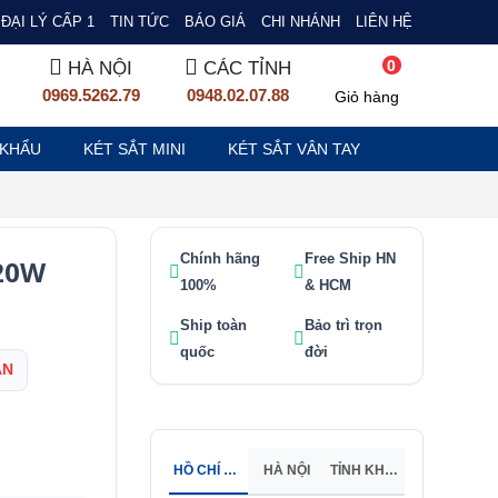
ĐẠI LÝ CẤP 1
TIN TỨC
BÁO GIÁ
CHI NHÁNH
LIÊN HỆ
0
HÀ NỘI
CÁC TỈNH
0969.5262.79
0948.02.07.88
Giỏ hàng
 KHẨU
KÉT SẮT MINI
KÉT SẮT VÂN TAY
Chính hãng
Free Ship HN
420W
100%
& HCM
Ship toàn
Bảo trì trọn
quốc
đời
ẠN
HỒ CHÍ MINH
HÀ NỘI
TỈNH KHÁC