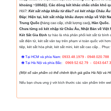
khoảng ~100độ). Các dòng két khác chắc chắn khó q
Hỏi?:
Két sắt nhập khẩu từ đâu? có két nhập Châu Âu 
Đáp: Hiện tại, két sắt nhập khẩu được nhập về Việt 
Trung Quốc (
hàng cao cấp, chất lượng cao
), Hàn Quốc.
Chưa từng có két nhập từ Châu Âu, Nhật Bản về Việt
Két Sắt Gia Định
tự hào là nhà phân phối két sắt từ bình 
sắt điện tử, két sắt vân tay trên phạm vi toàn quốc với hơ
tiệp, két sắt hòa phát, két sắt mini, két sắt cao cấp... Ph
☎️ Tại HCM và phía Nam
:
0933.48.1979 - 0948.020.788 
☎️ Tại Hà Nội và phía Bắc
:
0969.52.62.79 - 0243.647.
(Một số sản phẩm có thể chênh lệch giá giữa Hà Nội và 
Nếu bạn chưa ưng ý với kích thước các sản phẩm trên websit