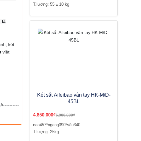
T.lượng: 55 ± 10 kg
 là
inh, két
 việt
Két sắt Aifeibao vân tay HK-M/D-
45BL
----------
4.850.000₫
6.900.000₫
cao457*ngang390*sâu340
T.lượng: 25kg