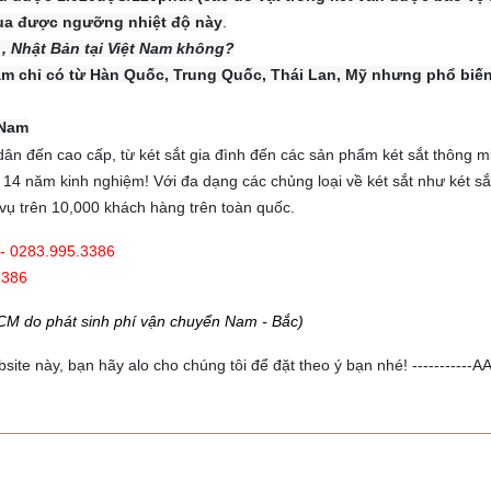
ua được ngưỡng nhiệt độ này
.
, Nhật Bản tại Việt Nam không?
Nam chỉ có từ Hàn Quốc, Trung Quốc, Thái Lan, Mỹ nhưng phổ biến
 Nam
dân đến cao cấp, từ két sắt gia đình đến các sản phẩm két sắt thông m
n 14 năm kinh nghiệm! Với đa dạng các chủng loại về két sắt như két sắt
ục vụ trên 10,000 khách hàng trên toàn quốc.
- 0283.995.3386
3386
HCM do phát sinh phí vận chuyển Nam - Bắc)
e này, bạn hãy alo cho chúng tôi để đặt theo ý bạn nhé! -----------AAA