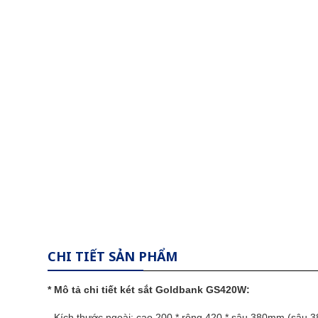
CHI TIẾT SẢN PHẨM
* Mô tả chi tiết
két sắt Goldbank
GS420W:
- Kích thước ngoài: cao 200 * rộng 420 * sâu
380mm (sâu 38