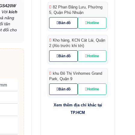
 GS420W
82 Phan Đăng Lưu, Phường
. Với
kích
5, Quận Phú Nhuận
khả năng
Bản đồ
Hotline
ối tân
t đối cho
Kho hàng, KCN Cát Lái, Quận
2 (Alo trước khi tới)
Bản đồ
Hotline
khu Đô Thị Vinhomes Grand
Park, Quận 9
0 mm
Bản đồ
Hotline
Xem thêm địa chỉ khác tại
TP.HCM