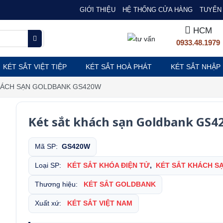
GIỚI THIỆU
HỆ THỐNG CỬA HÀNG
TUYỂN 
HCM
0933.48.1979
KÉT SẮT VIỆT TIỆP
KÉT SẮT HOÀ PHÁT
KÉT SẮT NHẬP
HÁCH SẠN GOLDBANK GS420W
Két sắt khách sạn Goldbank GS
Mã SP:
GS420W
Loại SP:
KÉT SẮT KHÓA ĐIỆN TỬ
,
KÉT SẮT KHÁCH S
Thương hiệu:
KÉT SẮT GOLDBANK
Xuất xứ:
KÉT SẮT VIỆT NAM