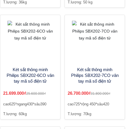
T.lượng: 36kg
T.lượng: 50 kg
Két sắt thông minh
Két sắt thông minh
Philips SBX202-6CO vân
Philips SBX202-7CO vân
tay mã số điện tử
tay mã số điện tử
21.699.000₫
26.700.000₫
25.600.000₫
31.800.000₫
cao625*ngang430*sâu390
cao725*rộng 450*sâu420
T.lượng: 60kg
T.lượng: 70kg