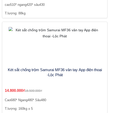
cao510* ngang420* sâu430
T.lượng: 88kg
Két sắt chống trộm Samurai MF36 vân tay App điện thoại
-Lộc Phát
14.800.000₫
16.500.000₫
Cao680* Ngang480* Sâu480
T.lượng: 160kg ± 5