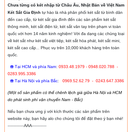
Chưa từng có két nhập từ Châu Âu, Nhật Bản về Việt Nam
Két Sắt Gia Định
tự hào là nhà phân phối két sắt từ bình dân
đến cao cấp, từ két sắt gia đình đến các sản phẩm két sắt
thông minh, két sắt điện tử, két sắt vân tay trên phạm vi toàn
quốc với hơn 14 năm kinh nghiệm! Với đa dạng các chủng loại
về két sắt như két sắt việt tiệp, két sắt hòa phát, két sắt mini,
két sắt cao cấp... Phục vụ trên 10,000 khách hàng trên toàn
quốc.
☎️ Tại HCM và phía Nam
:
0933.48.1979 - 0948.020.788 -
0283.995.3386
☎️ Tại Hà Nội và phía Bắc
:
0969.52.62.79 - 0243.647.3386
(Một số sản phẩm có thể chênh lệch giá giữa Hà Nội và HCM
do phát sinh phí vận chuyển Nam - Bắc)
Nếu bạn chưa ưng ý với kích thước các sản phẩm trên
website này, bạn hãy alo cho chúng tôi để đặt theo ý bạn nhé!
-----------AAA----------