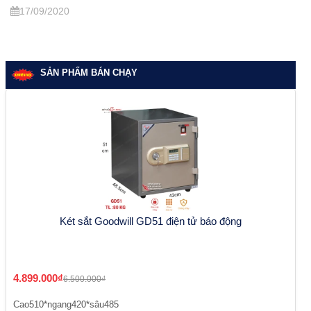
17/09/2020
SẢN PHẨM BÁN CHẠY
Két sắt Goodwill GD51 điện tử báo động
4.899.000₫
6.500.000₫
Cao510*ngang420*sâu485