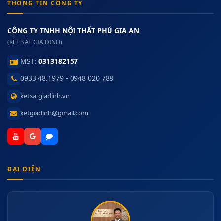
THÔNG TIN CÔNG TY
CÔNG TY TNHH NỘI THẤT PHÚ GIA AN
(KÉT SẮT GIA ĐỊNH)
MST:
0313182157
0933.48.1979 - 0948 020 788
ketsatgiadinh.vn
ketgiadinh@gmail.com
ĐẠI DIỆN