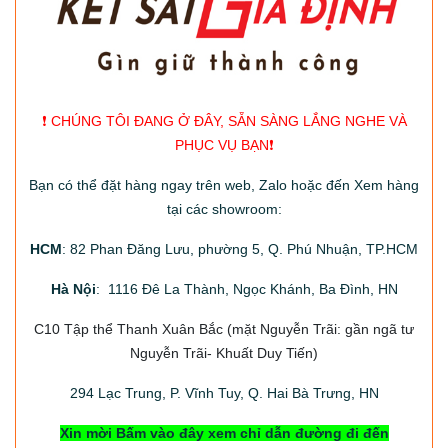
❗️ CHÚNG TÔI ĐANG Ở ĐÂY, SẴN SÀNG LẮNG NGHE VÀ
PHỤC VỤ BẠN❗️
Bạn có thể đặt hàng ngay trên web, Zalo hoặc đến Xem hàng
tại các showroom:
HCM
: 82 Phan Đăng Lưu, phường 5, Q. Phú Nhuận, TP.HCM
Hà Nội
: 1116 Đê La Thành, Ngọc Khánh, Ba Đình, HN
C10 Tập thể Thanh Xuân Bắc
(mặt Nguyễn Trãi: gần ngã tư
Nguyễn Trãi- Khuất Duy Tiến)
294
Lạc Trung, P. Vĩnh Tuy, Q. Hai Bà Trưng, HN
Xin mời Bấm vào đây xem chỉ dẫn đường đi đến