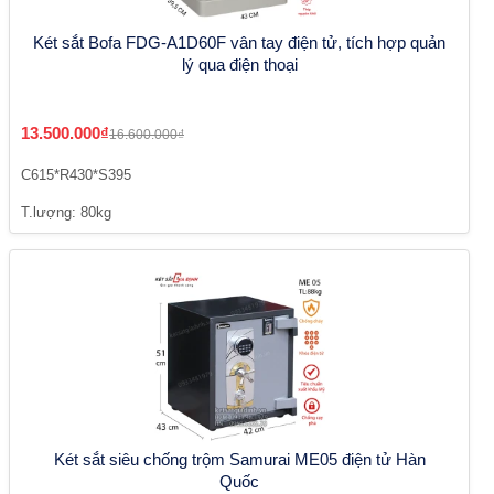
Két sắt Bofa FDG-A1D60F vân tay điện tử, tích hợp quản
lý qua điện thoại
13.500.000₫
16.600.000₫
C615*R430*S395
T.lượng: 80kg
Két sắt siêu chống trộm Samurai ME05 điện tử Hàn
Quốc