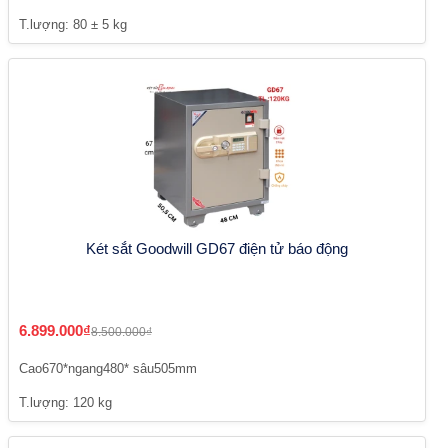
T.lượng: 80 ± 5 kg
Két sắt Goodwill GD67 điện tử báo động
6.899.000₫
8.500.000₫
Cao670*ngang480* sâu505mm
T.lượng: 120 kg