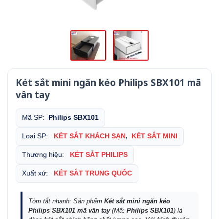
Két sắt mini ngăn kéo Philips SBX101 mã
vân tay
Mã SP:
Philips SBX101
Loại SP:
KÉT SẮT KHÁCH SẠN
,
KÉT SẮT MINI
Thương hiệu:
KÉT SẮT PHILIPS
Xuất xứ:
KÉT SẮT TRUNG QUỐC
Tóm tắt nhanh: Sản phẩm
Két sắt mini ngăn kéo
Philips SBX101 mã vân tay
(Mã:
Philips SBX101
) là