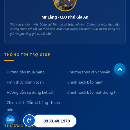
Mr Lăng - CEO Phú Gia An
"Với tôn chỉ làm việc bằng cái Tâm và có trách nhiệm, Chúng tôi luôn đem đến
những chiếc két sắt an toàn bảo mật chất lượng tốt nhất giúp khách hàng gìn
giữ và gia tăng giá trị tài sản"
THÔNG TIN TRỢ GIÚP
Hướng dẫn mua hàng
Phương thức vận chuyển
Hình thức thanh toán
Chính sách bảo hành
Hướng dẫn sử dụng két sắt
Chính sách bảo mật thông tin
Chính sách đổi/trả hàng - hoàn
tiền
0933.48.1979
THƯƠNG HIỆU KÉT SẮT