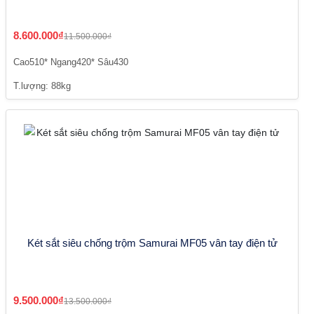
8.600.000₫
11.500.000₫
Cao510* Ngang420* Sâu430
T.lượng: 88kg
Két sắt siêu chống trộm Samurai MF05 vân tay điện tử
9.500.000₫
13.500.000₫