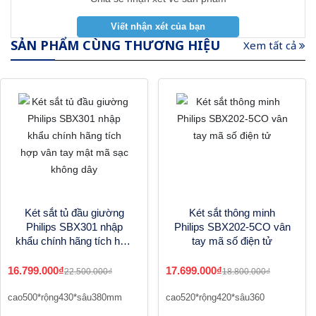
SẢN PHẨM CÙNG THƯƠNG HIỆU
Xem tất cả
Két sắt tủ đầu giường
Két sắt thông minh
Philips SBX301 nhập
Philips SBX202-5CO vân
khẩu chính hãng tích hợp
tay mã số điện tử
vân tay mật mã sạc
không dây
16.799.000₫
17.699.000₫
22.500.000₫
18.800.000₫
cao500*rộng430*sâu380mm
cao520*rộng420*sâu360