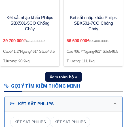
Két sắt nhập khẩu Philips
Két sắt nhập khẩu Philips
SBX501-5CO Chống
SBX501-7CO Chống
Cháy
Cháy
39.700.000₫
56.600.000₫
47.200.000₫
67.400.000₫
Cao541,2*Ngang461* Sâu548,5
Cao706,7*Ngang461* Sâu548,5
T.lượng: 90,9kg
T.lượng: 111,1kg
Xem toàn bộ
GỢI Ý TÌM KIẾM THÔNG MINH
KÉT SẮT PHILIPS
KÉT SẮT PHILIPS
KÉT SẮT PHILIPS