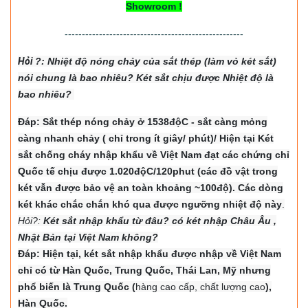
Showroom !
----------------------------------------------------
Hỏi
?: Nhiệt độ nón
g chảy của sắt thép (làm vỏ két sắt)
nói chung là bao nhiêu? Két sắt chịu được Nhiệt độ là
bao nhiêu?
Đáp: Sắt thép nóng chảy ở 1538độC - sắt càng mỏng
càng nhanh chảy ( chỉ trong ít giây/ phút)/ Hiện tại Két
sắt chống cháy nhập khẩu về Việt Nam đạt các chứng chỉ
Quốc tế chịu được 1.020độC/120phut (các đồ vật trong
két vẫn được bảo vệ an toàn khoảng ~100độ). Các dòng
két khác chắc chắn khó qua được ngưỡng nhiệt độ này
.
Hỏi?:
Két sắt nhập khẩu từ đâu? có két nhập Châu Âu ,
Nhật Bản tại Việt Nam không?
Đáp: Hiện tại, két sắt nhập khẩu được nhập về Việt Nam
chỉ có từ Hàn Quốc, Trung Quốc, Thái Lan, Mỹ nhưng
phổ biến là Trung Quốc (
hàng cao cấp, chất lượng cao
),
Hàn Quốc.