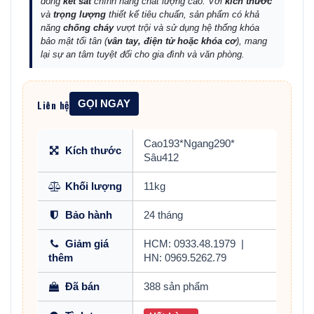
dòng
két sắt
chính hãng chất lượng cao. Với
kích thước
và
trọng lượng
thiết kế tiêu chuẩn, sản phẩm có khả
năng
chống cháy
vượt trội và sử dụng hệ thống khóa
bảo mật tối tân (
vân tay, điện tử hoặc khóa cơ
), mang
lại sự an tâm tuyệt đối cho gia đình và văn phòng.
Liên hệ
GỌI NGAY
Cao193*Ngang290*
Kích thước
Sâu412
Khối lượng
11kg
Bảo hành
24 tháng
Giảm giá
HCM: 0933.48.1979
|
thêm
HN: 0969.5262.79
Đã bán
388 sản phẩm