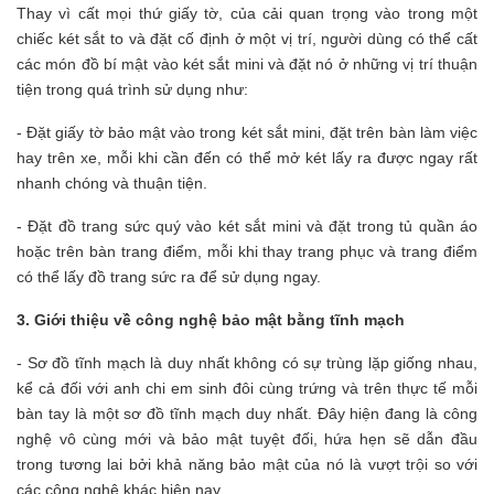
Thay vì cất mọi thứ giấy tờ, của cải quan trọng vào trong một
chiếc két sắt to và đặt cố định ở một vị trí, người dùng có thể cất
các món đồ bí mật vào két sắt mini và đặt nó ở những vị trí thuận
tiện trong quá trình sử dụng như:
- Đặt giấy tờ bảo mật vào trong két sắt mini, đặt trên bàn làm việc
hay trên xe, mỗi khi cần đến có thể mở két lấy ra được ngay rất
nhanh chóng và thuận tiện.
- Đặt đồ trang sức quý vào két sắt mini và đặt trong tủ quần áo
hoặc trên bàn trang điểm, mỗi khi thay trang phục và trang điểm
có thể lấy đồ trang sức ra để sử dụng ngay.
3. Giới thiệu về công nghệ bảo mật bằng tĩnh mạch
- Sơ đồ tĩnh mạch là duy nhất không có sự trùng lặp giống nhau,
kể cả đối với anh chi em sinh đôi cùng trứng và trên thực tế mỗi
bàn tay là một sơ đồ tĩnh mạch duy nhất. Đây hiện đang là công
nghệ vô cùng mới và bảo mật tuyệt đối, hứa hẹn sẽ dẫn đầu
trong tương lai bởi khả năng bảo mật của nó là vượt trội so với
các công nghệ khác hiện nay.