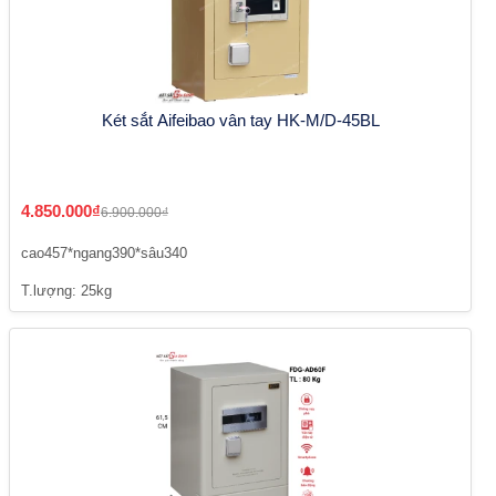
Két sắt Aifeibao vân tay HK-M/D-45BL
4.850.000₫
6.900.000₫
cao457*ngang390*sâu340
T.lượng: 25kg