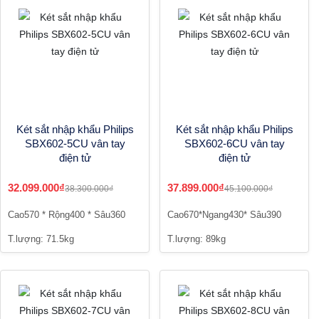
Két sắt nhập khẩu Philips
Két sắt nhập khẩu Philips
SBX602-5CU vân tay
SBX602-6CU vân tay
điện tử
điện tử
32.099.000₫
37.899.000₫
38.300.000₫
45.100.000₫
Cao570 * Rộng400 * Sâu360
Cao670*Ngang430* Sâu390
T.lượng: 71.5kg
T.lượng: 89kg