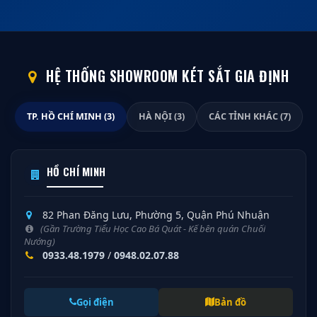
HỆ THỐNG SHOWROOM KÉT SẮT GIA ĐỊNH
TP. HỒ CHÍ MINH (3)
HÀ NỘI (3)
CÁC TỈNH KHÁC (7)
HỒ CHÍ MINH
82 Phan Đăng Lưu, Phường 5, Quận Phú Nhuận
(Gần Trường Tiểu Học Cao Bá Quát - Kế bên quán Chuối
Nướng)
0933.48.1979
/
0948.02.07.88
Gọi điện
Bản đồ