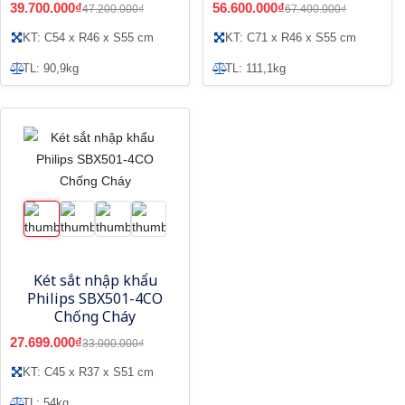
39.700.000₫
56.600.000₫
47.200.000₫
67.400.000₫
KT: C54 x R46 x S55 cm
KT: C71 x R46 x S55 cm
TL: 90,9kg
TL: 111,1kg
Két sắt nhập khẩu
Philips SBX501-4CO
Chống Cháy
27.699.000₫
33.000.000₫
KT: C45 x R37 x S51 cm
TL: 54kg