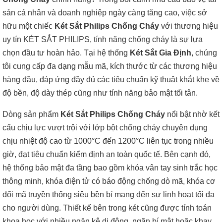
sản cá nhân và doanh nghiệp ngày càng tăng cao, việc sở
hữu một chiếc
Két Sắt Philips Chống Cháy
với thương hiệu
uy tín KÉT SẮT PHILIPS, tính năng chống cháy là sự lựa
chọn đầu tư hoàn hảo. Tại hệ thống
Két Sắt Gia Định
, chúng
tôi cung cấp đa dạng mẫu mã, kích thước từ các thương hiệu
hàng đầu, đáp ứng đầy đủ các tiêu chuẩn kỹ thuật khắt khe về
độ bền, độ dày thép cũng như tính năng bảo mật tối tân.
Dòng sản phẩm
Két Sắt Philips Chống Cháy
nổi bật nhờ kết
cấu chịu lực vượt trội với lớp bột chống cháy chuyên dụng
chịu nhiệt độ cao từ 1000°C đến 1200°C liên tục trong nhiều
giờ, đạt tiêu chuẩn kiểm định an toàn quốc tế. Bên cạnh đó,
hệ thống bảo mật đa tầng bao gồm khóa vân tay sinh trắc học
thông minh, khóa điện tử có báo động chống dò mã, khóa cơ
đổi mã truyền thống siêu bền bỉ mang đến sự linh hoạt tối đa
cho người dùng. Thiết kế bên trong két cũng được tính toán
khoa học với nhiều ngăn kệ di động, ngăn bí mật hoặc khay