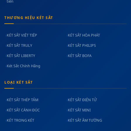
tiền
THƯƠNG HIỆU KÉT SẮT
KÉT SẮT VIỆT TIỆP
KÉT SẮT HÒA PHÁT
KÉT SẮT TRULY
KÉT SẮT PHILIPS
KÉT SẮT LIBERTY
KÉT SẮT BOFA
Két Sắt Chính Hãng
LOẠI KÉT SẮT
KÉT SẮT THÉP TẤM
KÉT SẮT ĐIỆN TỬ
KÉT SẮT CÁNH ĐÚC
KÉT SẮT MINI
KÉT TRONG KÉT
KÉT SẮT ÂM TƯỜNG