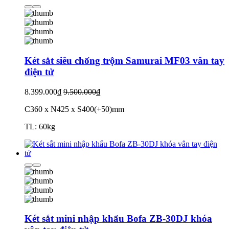
Két sắt siêu chống trộm Samurai MF03 vân tay
điện tử
8.399.000₫
9.500.000₫
C360 x N425 x S400(+50)mm
TL: 60kg
Két sắt mini nhập khẩu Bofa ZB-30DJ khóa