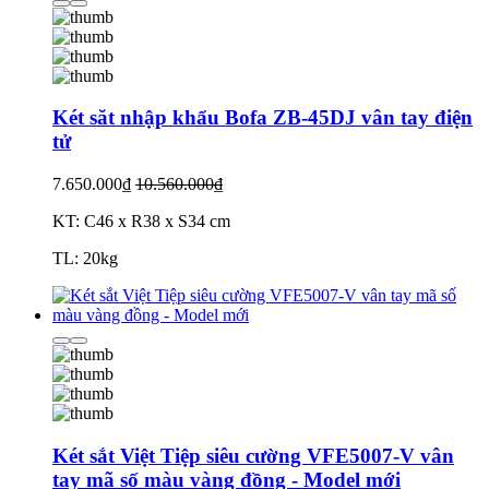
Két săt nhập khẩu Bofa ZB-45DJ vân tay điện
tử
7.650.000₫
10.560.000₫
KT: C46 x R38 x S34 cm
TL: 20kg
Két sắt Việt Tiệp siêu cường VFE5007-V vân
tay mã số màu vàng đồng - Model mới