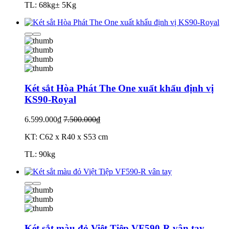
TL: 68kg± 5Kg
Két sắt Hòa Phát The One xuất khẩu định vị
KS90-Royal
6.599.000₫
7.500.000₫
KT: C62 x R40 x S53 cm
TL: 90kg
Két sắt màu đỏ Việt Tiệp VF590-R vân tay