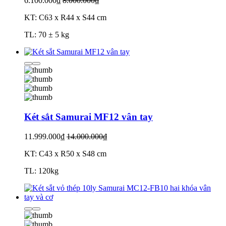
6.100.000₫
8.000.000₫
KT: C63 x R44 x S44 cm
TL: 70 ± 5 kg
Két sắt Samurai MF12 vân tay
11.999.000₫
14.000.000₫
KT: C43 x R50 x S48 cm
TL: 120kg