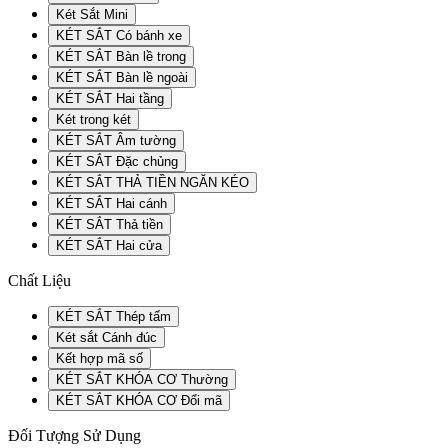
Két Sắt Mini
KÉT SẮT Có bánh xe
KÉT SẮT Bàn lề trong
KÉT SẮT Bàn lề ngoài
KÉT SẮT Hai tầng
Két trong két
KÉT SẮT Âm tường
KÉT SẮT Đặc chủng
KÉT SẮT THẢ TIỀN NGĂN KÉO
KÉT SẮT Hai cánh
KÉT SẮT Thả tiền
KÉT SẮT Hai cửa
Chất Liệu
KÉT SẮT Thép tấm
Két sắt Cánh đúc
Kết hợp mã số
KÉT SẮT KHÓA CƠ Thường
KÉT SẮT KHÓA CƠ Đổi mã
Đối Tượng Sử Dụng