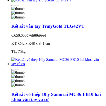
Két sắt vân tay TrulyGold TLG42VT
6.650.000₫
7.500.000₫
KT: C42 x R48 x S41 cm
TL: 75kg
Két sắt vỏ thép 10ly Samurai MC36-FB10 hai
khóa vân tay và cơ