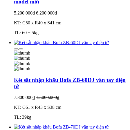
model mới
5.200.000₫
6.200.000₫
KT: C50 x R40 x S41 cm
TL: 60 ± 5kg
Két sắt nhập khẩu Bofa ZB-60DJ vân tay điện
tử
7.800.000₫
12.000.000₫
KT: C61 x R43 x S38 cm
TL: 39kg