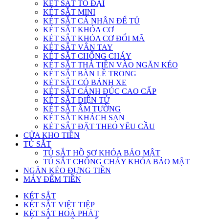
KÉT SẮT TO ĐẠI
KÉT SẮT MINI
KÉT SẮT CÁ NHÂN ĐỂ TỦ
KÉT SẮT KHÓA CƠ
KÉT SẮT KHÓA CƠ ĐỔI MÃ
KÉT SẮT VÂN TAY
KÉT SẮT CHỐNG CHÁY
KÉT SẮT THẢ TIỀN VÀO NGĂN KÉO
KÉT SẮT BÀN LỀ TRONG
KÉT SẮT CÓ BÁNH XE
KÉT SẮT CÁNH ĐÚC CAO CẤP
KÉT SẮT ĐIỆN TỬ
KÉT SẮT ÂM TƯỜNG
KÉT SẮT KHÁCH SẠN
KÉT SẮT ĐẶT THEO YÊU CẦU
CỬA KHO TIỀN
TỦ SẮT
TỦ SẮT HỒ SƠ KHÓA BẢO MẬT
TỦ SẮT CHỐNG CHÁY KHÓA BẢO MẬT
NGĂN KÉO ĐỰNG TIỀN
MÁY ĐẾM TIỀN
KÉT SẮT
KÉT SẮT VIỆT TIỆP
KÉT SẮT HOÀ PHÁT