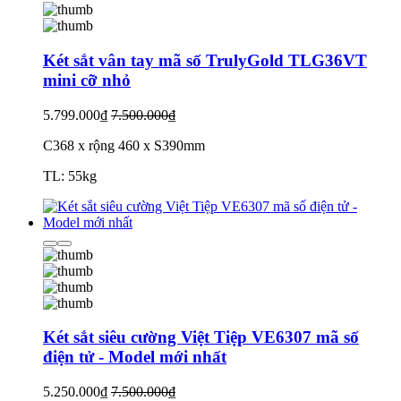
Két sắt vân tay mã số TrulyGold TLG36VT
mini cỡ nhỏ
5.799.000₫
7.500.000₫
C368 x rộng 460 x S390mm
TL: 55kg
Két sắt siêu cường Việt Tiệp VE6307 mã số
điện tử - Model mới nhất
5.250.000₫
7.500.000₫