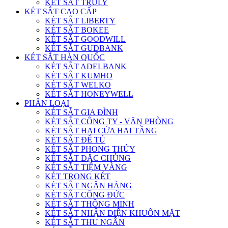
KÉT SẮT TRULY
KÉT SẮT CAO CẤP
KÉT SẮT LIBERTY
KÉT SẮT BOKEE
KÉT SẮT GOODWILL
KÉT SẮT GUDBANK
KÉT SẮT HÀN QUỐC
KÉT SẮT ADELBANK
KÉT SẮT KUMHO
KÉT SẮT WELKO
KÉT SẮT HONEYWELL
PHÂN LOẠI
KÉT SẮT GIA ĐÌNH
KÉT SẮT CÔNG TY - VĂN PHÒNG
KÉT SẮT HAI CỬA HAI TẦNG
KÉT SẮT ĐỂ TỦ
KÉT SẮT PHONG THỦY
KÉT SẮT ĐẶC CHỦNG
KÉT SẮT TIỆM VÀNG
KÉT TRONG KÉT
KÉT SẮT NGÂN HÀNG
KÉT SẮT CÔNG ĐỨC
KÉT SẮT THÔNG MINH
KÉT SẮT NHẬN DIỆN KHUÔN MẶT
KÉT SẮT THU NGÂN