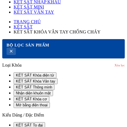
KÉT SẮT NHẬP KHẨU
KÉT SẮT MINI
KÉT SẮT VÂN TAY
TRANG CHỦ
KÉT SẮT
KÉT SẮT KHÓA VÂN TAY CHỐNG CHÁY
BỘ LỌC SẢN PHẨM
×
Loại Khóa
Xóa lọc
KÉT SẮT Khóa điện tử
KÉT SẮT Khóa Vân tay
KÉT SẮT Thông minh
Nhận diện khuôn mặt
KÉT SẮT Khóa cơ
Mở bằng điện thoại
Kiểu Dáng / Đặc Điểm
KÉT SẮT To đại