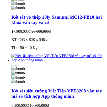
Két sắt vỏ thép 10ly Samurai MC12-FB10 hai
khóa vân tay và cơ
17.800.000₫
20.000.000₫
KT: C43 x R50 x S48 cm
TL: 150 ± 10 Kg
Két sắt siêu cường Việt Tiệp VFE8208 vân tay
mã số tích hợp App thông minh
9.200.000₫
10.800.000₫