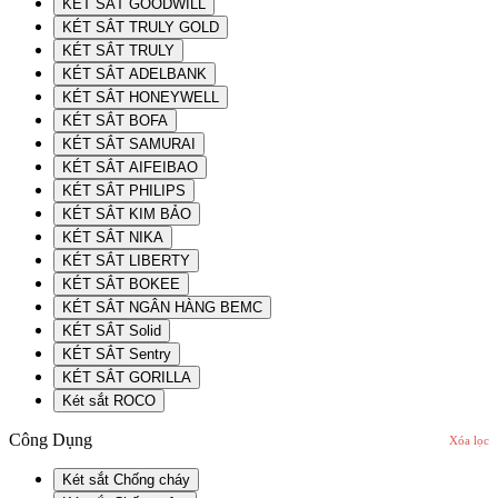
KÉT SẮT GOODWILL
KÉT SẮT TRULY GOLD
KÉT SẮT TRULY
KÉT SẮT ADELBANK
KÉT SẮT HONEYWELL
KÉT SẮT BOFA
KÉT SẮT SAMURAI
KÉT SẮT AIFEIBAO
KÉT SẮT PHILIPS
KÉT SẮT KIM BẢO
KÉT SẮT NIKA
KÉT SẮT LIBERTY
KÉT SẮT BOKEE
KÉT SẮT NGÂN HÀNG BEMC
KÉT SẮT Solid
KÉT SẮT Sentry
KÉT SẮT GORILLA
Két sắt ROCO
Công Dụng
Xóa lọc
Két sắt Chống cháy