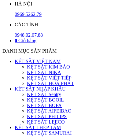
HÀ NỘI
0969.5262.79
CÁC TỈNH
0948.02.07.88
0
Giỏ hàng
DANH MỤC SẢN PHẨM
KÉT SẮT VIỆT NAM
KÉT SẮT KIM BẢO
KÉT SẮT NIKA
KÉT SẮT VIỆT TIỆP
KÉT SẮT HOÀ PHÁT
KÉT SẮT NHẬP KHẨU
KÉT SẮT Sentry
KÉT SẮT BOOIL
KÉT SẮT BOFA
KÉT SẮT AIFEIBAO
KÉT SẮT PHILIPS
KÉT SẮT LEECO
KÉT SẮT THÉP TẤM
KÉT SẮT SAMURAI