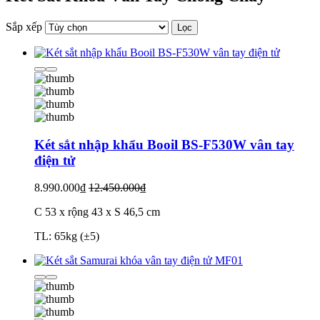
Sắp xếp
Lọc
Két sắt nhập khẩu Booil BS-F530W vân tay
điện tử
8.990.000₫
12.450.000₫
C 53 x rộng 43 x S 46,5 cm
TL: 65kg (±5)