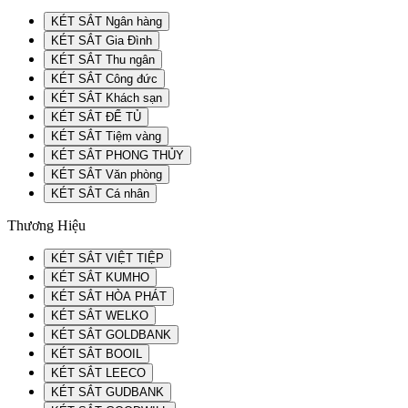
KÉT SẮT Ngân hàng
KÉT SẮT Gia Đình
KÉT SẮT Thu ngân
KÉT SẮT Công đức
KÉT SẮT Khách sạn
KÉT SẮT ĐỂ TỦ
KÉT SẮT Tiệm vàng
KÉT SẮT PHONG THỦY
KÉT SẮT Văn phòng
KÉT SẮT Cá nhân
Thương Hiệu
KÉT SẮT VIỆT TIỆP
KÉT SẮT KUMHO
KÉT SẮT HÒA PHÁT
KÉT SẮT WELKO
KÉT SẮT GOLDBANK
KÉT SẮT BOOIL
KÉT SẮT LEECO
KÉT SẮT GUDBANK