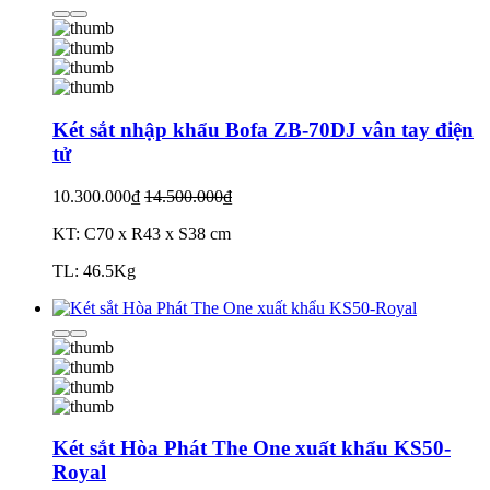
Két sắt nhập khẩu Bofa ZB-70DJ vân tay điện
tử
10.300.000₫
14.500.000₫
KT: C70 x R43 x S38 cm
TL: 46.5Kg
Két sắt Hòa Phát The One xuất khẩu KS50-
Royal