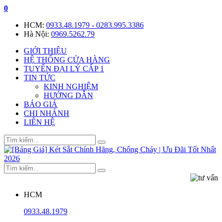
0
HCM:
0933.48.1979 - 0283.995.3386
Hà Nội:
0969.5262.79
GIỚI THIỆU
HỆ THỐNG CỬA HÀNG
TUYỂN ĐẠI LÝ CẤP 1
TIN TỨC
KINH NGHIỆM
HƯỚNG DẪN
BÁO GIÁ
CHI NHÁNH
LIÊN HỆ
HCM
0933.48.1979