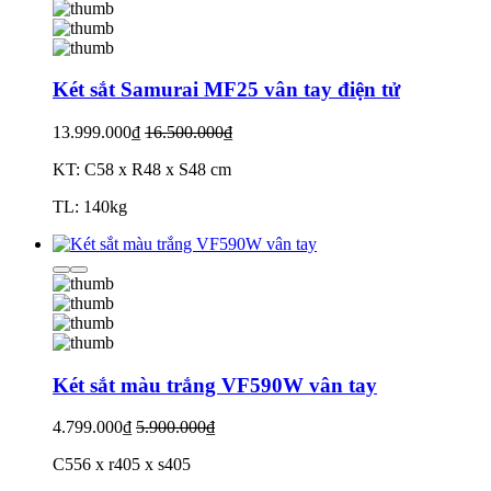
Két sắt Samurai MF25 vân tay điện tử
13.999.000₫
16.500.000₫
KT: C58 x R48 x S48 cm
TL: 140kg
Két sắt màu trắng VF590W vân tay
4.799.000₫
5.900.000₫
C556 x r405 x s405