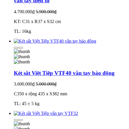
vân tay điện tử
4.700.000₫
5.900.000₫
KT: C31 x R37 x S32 cm
TL: 16kg
Két sắt Việt Tiệp VTF40 vân tay báo động
3.600.000₫
5.000.000₫
C350 x rộng 435 x S382 mm
TL: 45 ± 5 kg