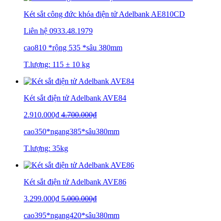
Két sắt công đức khóa điện tử Adelbank AE810CD
Liên hệ
0933.48.1979
cao810 *rộng 535 *sâu 380mm
T.lượng: 115 ± 10 kg
Két sắt điện tử Adelbank AVE84
2.910.000₫
4.700.000₫
cao350*ngang385*sâu380mm
T.lượng: 35kg
Két sắt điện tử Adelbank AVE86
3.299.000₫
5.000.000₫
cao395*ngang420*sâu380mm