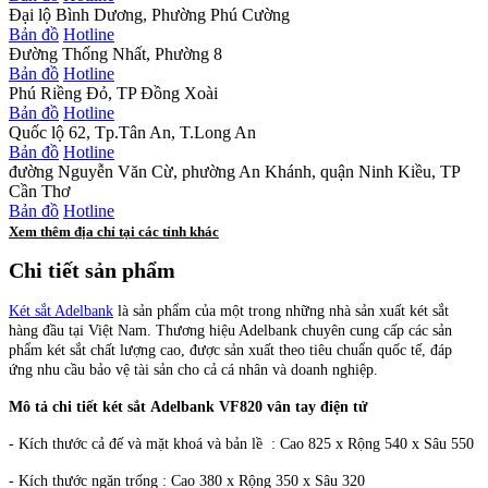
Đại lộ Bình Dương, Phường Phú Cường
Bản đồ
Hotline
Đường Thống Nhất, Phường 8
Bản đồ
Hotline
Phú Riềng Đỏ, TP Đồng Xoài
Bản đồ
Hotline
Quốc lộ 62, Tp.Tân An, T.Long An
Bản đồ
Hotline
đường Nguyễn Văn Cừ, phường An Khánh, quận Ninh Kiều, TP
Cần Thơ
Bản đồ
Hotline
Xem thêm địa chỉ tại các tỉnh khác
Chi tiết sản phẩm
Két sắt Adelbank
là sản phẩm của một trong những nhà sản xuất két sắt
hàng đầu tại Việt Nam. Thương hiệu Adelbank chuyên cung cấp các sản
phẩm két sắt chất lượng cao, được sản xuất theo tiêu chuẩn quốc tế, đáp
ứng nhu cầu bảo vệ tài sản cho cả cá nhân và doanh nghiệp.
Mô tả chi tiết két sắt Adelbank VF820 vân tay điện tử
-
Kích thước cả đế và mặt khoá và bản lề : Cao 825 x Rộng 540 x Sâu 550
- Kích thước ngăn trống : Cao 380 x Rộng 350 x Sâu 320