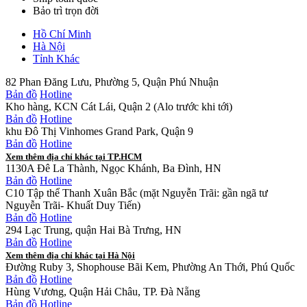
Bảo trì trọn đời
Hồ Chí Minh
Hà Nội
Tỉnh Khác
82 Phan Đăng Lưu, Phường 5, Quận Phú Nhuận
Bản đồ
Hotline
Kho hàng, KCN Cát Lái, Quận 2 (Alo trước khi tới)
Bản đồ
Hotline
khu Đô Thị Vinhomes Grand Park, Quận 9
Bản đồ
Hotline
Xem thêm địa chỉ khác tại TP.HCM
1130A Đê La Thành, Ngọc Khánh, Ba Đình, HN
Bản đồ
Hotline
C10 Tập thể Thanh Xuân Bắc (mặt Nguyễn Trãi: gần ngã tư
Nguyễn Trãi- Khuất Duy Tiến)
Bản đồ
Hotline
294 Lạc Trung, quận Hai Bà Trưng, HN
Bản đồ
Hotline
Xem thêm địa chỉ khác tại Hà Nội
Đường Ruby 3, Shophouse Bãi Kem, Phường An Thới, Phú Quốc
Bản đồ
Hotline
Hùng Vương, Quận Hải Châu, TP. Đà Nẵng
Bản đồ
Hotline