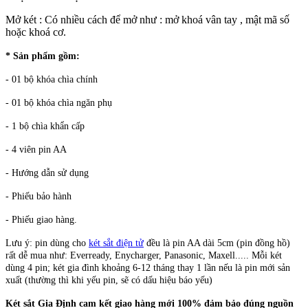
Mở két : Có nhiều cách để mở như : mở khoá vân tay , mật mã số
hoặc khoá cơ.
* Sản phẩm gồm:
- 01 bộ khóa chìa chính
- 01 bộ khóa chìa ngăn phụ
- 1 bộ chìa khẩn cấp
- 4 viên pin AA
- Hướng dẫn sử dụng
- Phiếu bảo hành
- Phiếu giao hàng.
Lưu ý: pin dùng cho
két sắt điện tử
đều là pin AA dài 5cm (pin đồng hồ)
rất dễ mua như: Everready, Enycharger, Panasonic, Maxell..... Mỗi két
dùng 4 pin; két gia đình khoảng 6-12 tháng thay 1 lần nếu là pin mới sản
xuất (thường thì khi yếu pin, sẽ có dấu hiệu báo yếu)
Két sắt Gia Định
cam kết giao hàng mới 100% đảm bảo đúng nguồn