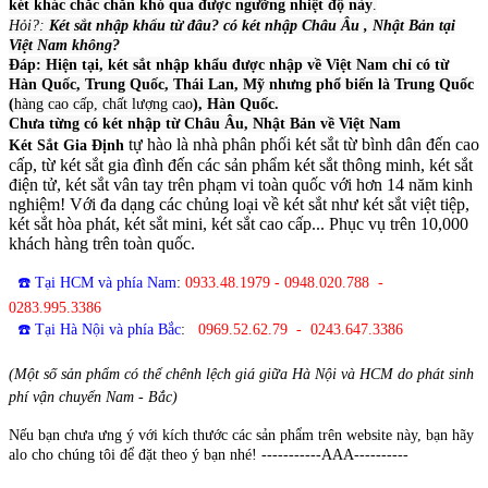
két khác chắc chắn khó qua được ngưỡng nhiệt độ này
.
Hỏi?:
Két sắt nhập khẩu từ đâu? có két nhập Châu Âu , Nhật Bản tại
Việt Nam không?
Đáp: Hiện tại, két sắt nhập khẩu được nhập về Việt Nam chỉ có từ
Hàn Quốc, Trung Quốc, Thái Lan, Mỹ nhưng phổ biến là Trung Quốc
(
hàng cao cấp, chất lượng cao
), Hàn Quốc.
Chưa từng có két nhập từ Châu Âu, Nhật Bản về Việt Nam
tự hào là nhà phân phối két sắt từ bình dân đến cao
Két Sắt Gia Định
cấp, từ két sắt gia đình đến các sản phẩm két sắt thông minh, két sắt
điện tử, két sắt vân tay trên phạm vi toàn quốc với hơn 14 năm kinh
nghiệm! Với đa dạng các chủng loại về két sắt như két sắt việt tiệp,
két sắt hòa phát, két sắt mini, két sắt cao cấp... Phục vụ trên 10,000
khách hàng trên toàn quốc.
☎️ Tại HCM và phía Nam
:
0933.48.1979 - 0948.020.788 -
0283.995.3386
☎️ Tại Hà Nội và phía Bắc
:
0969.52.62.79 - 0243.647.3386
(Một số sản phẩm có thể chênh lệch giá giữa Hà Nội và HCM do phát sinh
phí vận chuyển Nam - Bắc)
Nếu bạn chưa ưng ý với kích thước các sản phẩm trên website này, bạn hãy
alo cho chúng tôi để đặt theo ý bạn nhé! -----------AAA----------