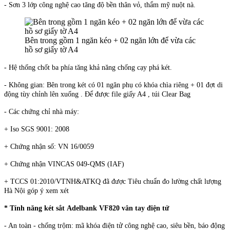
- Sơn 3 lớp công nghệ cao tăng độ bền thân vỏ, thẩm mỹ nuột nà.
Bên trong gồm 1 ngăn kéo + 02 ngăn lớn để vừa các
hồ sơ giấy tờ A4
- Hệ thống chốt ba phía tăng khả năng chống cạy phá két.
- Không gian: Bên trong két có 01 ngăn phụ có khóa chìa riêng + 01 đợt di
động tùy chỉnh lên xuống . Để được file giấy A4 , túi Clear Bag
- Các chứng chỉ nhà máy:
+ Iso SGS 9001: 2008
+ Chứng nhận số: VN 16/0059
+ Chứng nhận VINCAS 049-QMS (IAF)
+ TCCS 01:2010/VTNH&ATKQ đã được Tiêu chuẩn đo lường chất lượng
Hà Nội góp ý xem xét
* Tính năng
két sắt Adelbank VF820 vân tay điện tử
- An toàn - chống trộm: mã khóa điện tử công nghệ cao, siêu bền, báo động