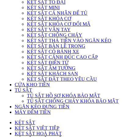
KÉT SẮT TO ĐẠI
KÉT SẮT MINI
KÉT SẮT CÁ NHÂN ĐỂ TỦ
KÉT SẮT KHÓA CƠ
KÉT SẮT KHÓA CƠ ĐỔI MÃ
KÉT SẮT VÂN TAY
KÉT SẮT CHỐNG CHÁY
KÉT SẮT THẢ TIỀN VÀO NGĂN KÉO
KÉT SẮT BÀN LỀ TRONG
KÉT SẮT CÓ BÁNH XE
KÉT SẮT CÁNH ĐÚC CAO CẤP
KÉT SẮT ĐIỆN TỬ
KÉT SẮT ÂM TƯỜNG
KÉT SẮT KHÁCH SẠN
KÉT SẮT ĐẶT THEO YÊU CẦU
CỬA KHO TIỀN
TỦ SẮT
TỦ SẮT HỒ SƠ KHÓA BẢO MẬT
TỦ SẮT CHỐNG CHÁY KHÓA BẢO MẬT
NGĂN KÉO ĐỰNG TIỀN
MÁY ĐẾM TIỀN
KÉT SẮT
KÉT SẮT VIỆT TIỆP
KÉT SẮT HOÀ PHÁT