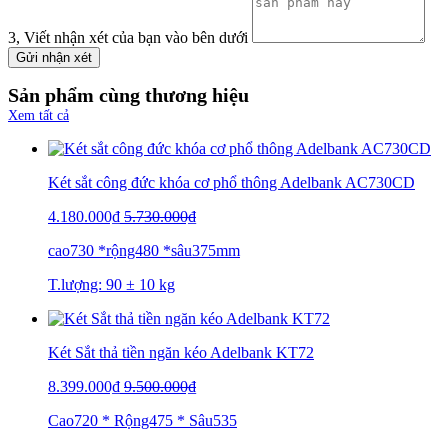
3, Viết nhận xét của bạn vào bên dưới
Gửi nhận xét
Sản phẩm cùng thương hiệu
Xem tất cả
Két sắt công đức khóa cơ phổ thông Adelbank AC730CD
4.180.000₫
5.730.000₫
cao730 *rộng480 *sâu375mm
T.lượng: 90 ± 10 kg
Két Sắt thả tiền ngăn kéo Adelbank KT72
8.399.000₫
9.500.000₫
Cao720 * Rộng475 * Sâu535