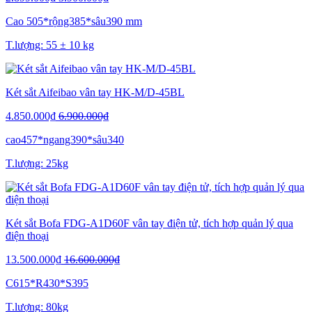
Cao 505*rộng385*sâu390 mm
T.lượng: 55 ± 10 kg
Két sắt Aifeibao vân tay HK-M/D-45BL
4.850.000₫
6.900.000₫
cao457*ngang390*sâu340
T.lượng: 25kg
Két sắt Bofa FDG-A1D60F vân tay điện tử, tích hợp quản lý qua
điện thoại
13.500.000₫
16.600.000₫
C615*R430*S395
T.lượng: 80kg