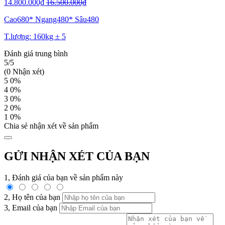
14.800.000₫
16.500.000₫
Cao680* Ngang480* Sâu480
T.lượng: 160kg ± 5
Đánh giá trung bình
5/5
(0 Nhận xét)
5
0%
4
0%
3
0%
2
0%
1
0%
Chia sẻ nhận xét về sản phẩm
GỬI NHẬN XÉT CỦA BẠN
1, Đánh giá của bạn về sản phẩm này
2, Họ tên của bạn
3, Email của bạn