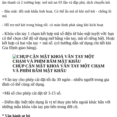
âm thanh cả 2 trường hợp: mở mã sai 03 lần và đập phá, dịch chuyển két.
- Bảo mật: đổi mật khẩu linh hoạt, Có thể ẩn mã số khi mở két - chống lộ
mã.
- Hỗ trợ mở két trong bóng tối: có màn hình phát sáng khi kích hoạt.
-
Khóa vân tay 1 chạm kết hợp mã số điện tử bảo mật tuyệt vời: bạn
có thể chọn chế độ sử dụng mở bằng vân tay, mã số riêng biệt. Hoặc
kết hợp cả hai vân tay + mã số. (có hướng dẫn sử dụng chi tiết khi
Gia Định giao hàng).
CHỤP CẬN MẶT KHOÁ VÂN TAY MỘT CHẠM
VÀ PHÍM BẤM MẬT KHẨU
+Vân tay cho phép cài đặt tối đa 30 ngón - nhiều người trong gia
đình có thể cùng sử dụng.
+Mã số cho phép cài đặt từ 3-15 số.
- Điểm đặc biệt tiện dụng là vị trí thay pin bên ngoài khác hẳn với
những mẫu khóa vân tay pin bên trong đời cũ.
* Vận hành sơ bộ