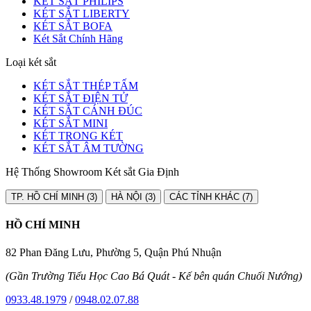
KÉT SẮT PHILIPS
KÉT SẮT LIBERTY
KÉT SẮT BOFA
Két Sắt Chính Hãng
Loại két sắt
KÉT SẮT THÉP TẤM
KÉT SẮT ĐIỆN TỬ
KÉT SẮT CÁNH ĐÚC
KÉT SẮT MINI
KÉT TRONG KÉT
KÉT SẮT ÂM TƯỜNG
Hệ Thống Showroom Két sắt Gia Định
TP. HỒ CHÍ MINH (3)
HÀ NỘI (3)
CÁC TỈNH KHÁC (7)
HỒ CHÍ MINH
82 Phan Đăng Lưu, Phường 5, Quận Phú Nhuận
(Gần Trường Tiểu Học Cao Bá Quát - Kế bên quán Chuối Nướng)
0933.48.1979
/
0948.02.07.88