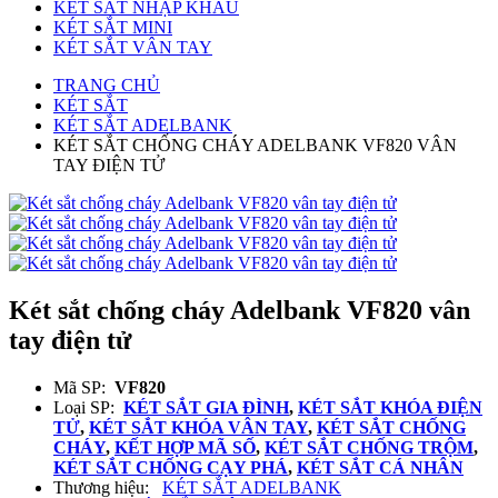
KÉT SẮT NHẬP KHẨU
KÉT SẮT MINI
KÉT SẮT VÂN TAY
TRANG CHỦ
KÉT SẮT
KÉT SẮT ADELBANK
KÉT SẮT CHỐNG CHÁY ADELBANK VF820 VÂN
TAY ĐIỆN TỬ
Két sắt chống cháy Adelbank VF820 vân
tay điện tử
Mã SP:
VF820
Loại SP:
KÉT SẮT GIA ĐÌNH
,
KÉT SẮT KHÓA ĐIỆN
TỬ
,
KÉT SẮT KHÓA VÂN TAY
,
KÉT SẮT CHỐNG
CHÁY
,
KẾT HỢP MÃ SỐ
,
KÉT SẮT CHỐNG TRỘM
,
KÉT SẮT CHỐNG CẠY PHÁ
,
KÉT SẮT CÁ NHÂN
Thương hiệu:
KÉT SẮT ADELBANK