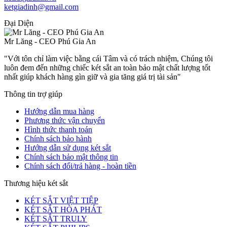
ketgiadinh@gmail.com
Đại Diện
Mr Lăng - CEO Phú Gia An
"Với tôn chỉ làm việc bằng cái Tâm và có trách nhiệm, Chúng tôi
luôn đem đến những chiếc két sắt an toàn bảo mật chất lượng tốt
nhất giúp khách hàng gìn giữ và gia tăng giá trị tài sản"
Thông tin trợ giúp
Hướng dẫn mua hàng
Phương thức vận chuyển
Hình thức thanh toán
Chính sách bảo hành
Hướng dẫn sử dụng két sắt
Chính sách bảo mật thông tin
Chính sách đổi/trả hàng - hoàn tiền
Thương hiệu két sắt
KÉT SẮT VIỆT TIỆP
KÉT SẮT HÒA PHÁT
KÉT SẮT TRULY