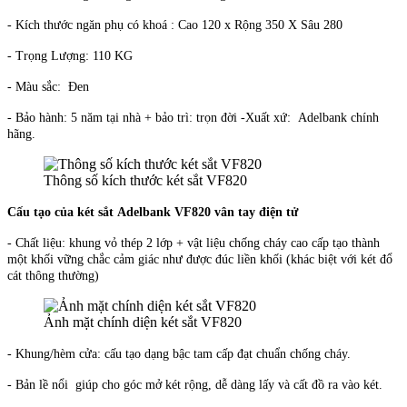
- Kích thước ngăn phụ có khoá : Cao 120 x Rộng 350 X Sâu 280
- Trọng Lượng:
110 KG
- Màu sắc: Đen
- Bảo hành:
5 năm tại nhà + bảo trì: trọn đời
-Xuất xứ:
Adelbank
chính
hãng.
Thông số kích thước két sắt VF820
Cấu tạo của két sắt Adelbank VF820 vân tay điện tử
- Chất liệu: khung vỏ thép 2 lớp + vật liệu chống cháy cao cấp tạo thành
một khối vững chắc cảm giác như được đúc liền khối (khác biệt với két đổ
cát thông thường)
Ảnh mặt chính diện két sắt VF820
- Khung/hèm cửa: cấu tạo dạng bậc tam cấp đạt chuẩn chống cháy.
- Bản lề nổi giúp cho góc mở két rộng, dễ dàng lấy và cất đồ ra vào két.