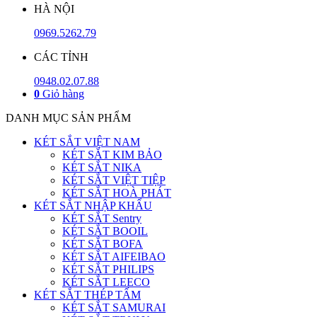
HÀ NỘI
0969.5262.79
CÁC TỈNH
0948.02.07.88
0
Giỏ hàng
DANH MỤC SẢN PHẨM
KÉT SẮT VIỆT NAM
KÉT SẮT KIM BẢO
KÉT SẮT NIKA
KÉT SẮT VIỆT TIỆP
KÉT SẮT HOÀ PHÁT
KÉT SẮT NHẬP KHẨU
KÉT SẮT Sentry
KÉT SẮT BOOIL
KÉT SẮT BOFA
KÉT SẮT AIFEIBAO
KÉT SẮT PHILIPS
KÉT SẮT LEECO
KÉT SẮT THÉP TẤM
KÉT SẮT SAMURAI