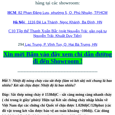
hàng tại các showroom:
: 82 Phan Đăng Lưu, phường 5, Q. Phú Nhuận, TP.HCM
HCM
Hà Nội
: 1116 Đê La Thành, Ngọc Khánh, Ba Đình, HN
C10 Tập thể Thanh Xuân Bắc
(mặt Nguyễn Trãi: gần ngã tư
Nguyễn Trãi- Khuất Duy Tiến)
294
Lạc Trung, P. Vĩnh Tuy, Q. Hai Bà Trưng, HN
Xin mời Bấm vào đây xem chỉ dẫn đường
đi đến Showroom !
----------------------------------------------------
Hỏi
?: Nhiệt độ nón
g chảy của sắt thép (làm vỏ két sắt) nói chung là bao
nhiêu? Két sắt chịu được Nhiệt độ là bao nhiêu?
Đáp: Sắt thép nóng chảy ở 1538độC - sắt càng mỏng càng nhanh chảy
( chỉ trong ít giây/ phút)/ Hiện tại Két sắt chống cháy nhập khẩu về
Việt Nam đạt các chứng chỉ Quốc tế chịu được 1.020độC/120phut (các
đồ vật trong két vẫn được bảo vệ an toàn khoảng ~100độ). Các dòng