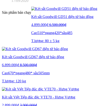
17/09/2020
Sản phẩm bán chạy
Két sắt Goodwill GD51 điện tử báo động
4.899.000₫
6.500.000₫
Cao510*ngang420*sâu485
T.lượng: 80 ± 5 kg
Két sắt Goodwill GD67 điện tử báo động
6.899.000₫
8.500.000₫
Cao670*ngang480* sâu505mm
T.lượng: 120 kg
Két sắt Việt Tiệp đúc đặc VTE70 - Hưng Vượng
2.899.000₫
3.900.000₫