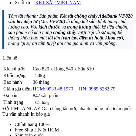
Xuất xứ:
KÉT SẮT VIỆT NAM
Tóm tắt nhanh: Sản phẩm
Két sắt chống cháy Adelbank VF820
vân tay điện tử
(Mã:
VF820
) là dòng
két sắt
chính hãng chất
lượng cao. Với
kích thước
và
trọng lượng
thiết kế tiêu chuẩn,
sản phẩm có khả năng
chống cháy
vượt trội và sử dụng hệ
thống khóa bảo mật tối tân (
vân tay, điện tử hoặc khóa cơ
),
mang lại sự an tâm tuyệt đối cho gia đình và văn phòng.
Liên hệ
Gọi ngay
Kích thước
Cao 820 x Rộng 540 x Sâu 510
Khối lượng
150kg
Bảo hành
36 tháng
Giảm giá thêm
HCM: 0933.48.1979
|
HN: 0969.5262.79
Đã bán
847 sản phẩm
Tình trạng
Còn hàng
ĐẶT MUA NGAY
Giao hàng tận nơi, nhanh chóng trên toàn quốc
Tư vấn nhanh
In báo giá
Chính hãng 100%
Free Ship HN & HCM
Ship toàn quốc