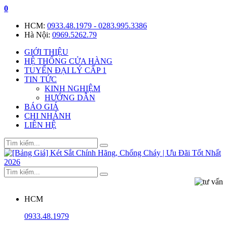
0
HCM:
0933.48.1979 - 0283.995.3386
Hà Nội:
0969.5262.79
GIỚI THIỆU
HỆ THỐNG CỬA HÀNG
TUYỂN ĐẠI LÝ CẤP 1
TIN TỨC
KINH NGHIỆM
HƯỚNG DẪN
BÁO GIÁ
CHI NHÁNH
LIÊN HỆ
HCM
0933.48.1979