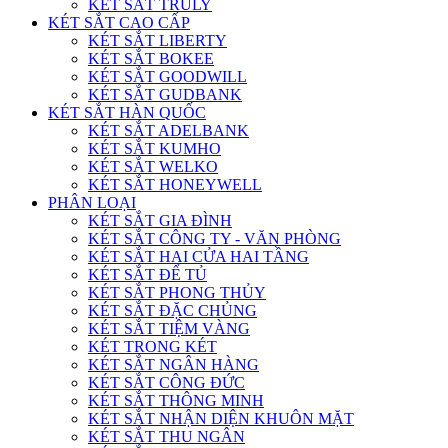
KÉT SẮT TRULY
KÉT SẮT CAO CẤP
KÉT SẮT LIBERTY
KÉT SẮT BOKEE
KÉT SẮT GOODWILL
KÉT SẮT GUDBANK
KÉT SẮT HÀN QUỐC
KÉT SẮT ADELBANK
KÉT SẮT KUMHO
KÉT SẮT WELKO
KÉT SẮT HONEYWELL
PHÂN LOẠI
KÉT SẮT GIA ĐÌNH
KÉT SẮT CÔNG TY - VĂN PHÒNG
KÉT SẮT HAI CỬA HAI TẦNG
KÉT SẮT ĐỂ TỦ
KÉT SẮT PHONG THỦY
KÉT SẮT ĐẶC CHỦNG
KÉT SẮT TIỆM VÀNG
KÉT TRONG KÉT
KÉT SẮT NGÂN HÀNG
KÉT SẮT CÔNG ĐỨC
KÉT SẮT THÔNG MINH
KÉT SẮT NHẬN DIỆN KHUÔN MẶT
KÉT SẮT THU NGÂN