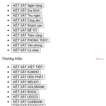
KÉT SẮT Ngân hàng
KÉT SẮT Gia Đình
KÉT SẮT Thu ngân
KÉT SẮT Công đức
KÉT SẮT Khách sạn
KÉT SẮT ĐỂ TỦ
KÉT SẮT Tiệm vàng
KÉT SẮT PHONG THỦY
KÉT SẮT Văn phòng
KÉT SẮT Cá nhân
Thương Hiệu
Xóa lọc
KÉT SẮT VIỆT TIỆP
KÉT SẮT KUMHO
KÉT SẮT HÒA PHÁT
KÉT SẮT WELKO
KÉT SẮT GOLDBANK
KÉT SẮT BOOIL
KÉT SẮT LEECO
KÉT SẮT GUDBANK