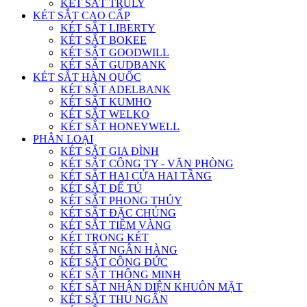
KÉT SẮT TRULY
KÉT SẮT CAO CẤP
KÉT SẮT LIBERTY
KÉT SẮT BOKEE
KÉT SẮT GOODWILL
KÉT SẮT GUDBANK
KÉT SẮT HÀN QUỐC
KÉT SẮT ADELBANK
KÉT SẮT KUMHO
KÉT SẮT WELKO
KÉT SẮT HONEYWELL
PHÂN LOẠI
KÉT SẮT GIA ĐÌNH
KÉT SẮT CÔNG TY - VĂN PHÒNG
KÉT SẮT HAI CỬA HAI TẦNG
KÉT SẮT ĐỂ TỦ
KÉT SẮT PHONG THỦY
KÉT SẮT ĐẶC CHỦNG
KÉT SẮT TIỆM VÀNG
KÉT TRONG KÉT
KÉT SẮT NGÂN HÀNG
KÉT SẮT CÔNG ĐỨC
KÉT SẮT THÔNG MINH
KÉT SẮT NHẬN DIỆN KHUÔN MẶT
KÉT SẮT THU NGÂN