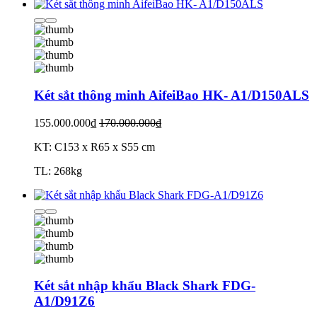
Két sắt thông minh AifeiBao HK- A1/D150ALS
155.000.000₫
170.000.000₫
KT: C153 x R65 x S55 cm
TL: 268kg
Két sắt nhập khẩu Black Shark FDG-
A1/D91Z6