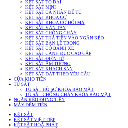
KÉT SẮT TO ĐẠI
KÉT SẮT MINI
KÉT SẮT CÁ NHÂN ĐỂ TỦ
KÉT SẮT KHÓA CƠ
KÉT SẮT KHÓA CƠ ĐỔI MÃ
KÉT SẮT VÂN TAY
KÉT SẮT CHỐNG CHÁY
KÉT SẮT THẢ TIỀN VÀO NGĂN KÉO
KÉT SẮT BÀN LỀ TRONG
KÉT SẮT CÓ BÁNH XE
KÉT SẮT CÁNH ĐÚC CAO CẤP
KÉT SẮT ĐIỆN TỬ
KÉT SẮT ÂM TƯỜNG
KÉT SẮT KHÁCH SẠN
KÉT SẮT ĐẶT THEO YÊU CẦU
CỬA KHO TIỀN
TỦ SẮT
TỦ SẮT HỒ SƠ KHÓA BẢO MẬT
TỦ SẮT CHỐNG CHÁY KHÓA BẢO MẬT
NGĂN KÉO ĐỰNG TIỀN
MÁY ĐẾM TIỀN
KÉT SẮT
KÉT SẮT VIỆT TIỆP
KÉT SẮT HOÀ PHÁT