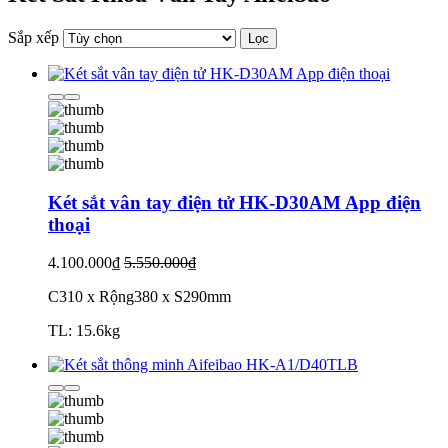
Sắp xếp
Lọc
Két sắt vân tay điện tử HK-D30AM App điện
thoại
4.100.000₫
5.550.000₫
C310 x Rộng380 x S290mm
TL: 15.6kg