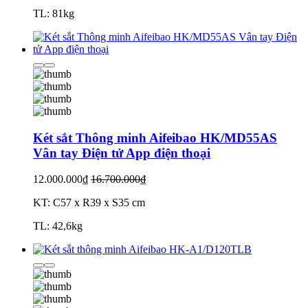
TL: 81kg
Két sắt Thông minh Aifeibao HK/MD55AS
Vân tay Điện tử App điện thoại
12.000.000₫
16.700.000₫
KT: C57 x R39 x S35 cm
TL: 42,6kg