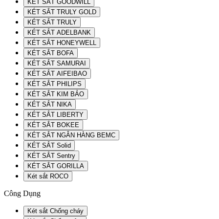
KÉT SẮT GOODWILL
KÉT SẮT TRULY GOLD
KÉT SẮT TRULY
KÉT SẮT ADELBANK
KÉT SẮT HONEYWELL
KÉT SẮT BOFA
KÉT SẮT SAMURAI
KÉT SẮT AIFEIBAO
KÉT SẮT PHILIPS
KÉT SẮT KIM BẢO
KÉT SẮT NIKA
KÉT SẮT LIBERTY
KÉT SẮT BOKEE
KÉT SẮT NGÂN HÀNG BEMC
KÉT SẮT Solid
KÉT SẮT Sentry
KÉT SẮT GORILLA
Két sắt ROCO
Công Dụng
Két sắt Chống cháy