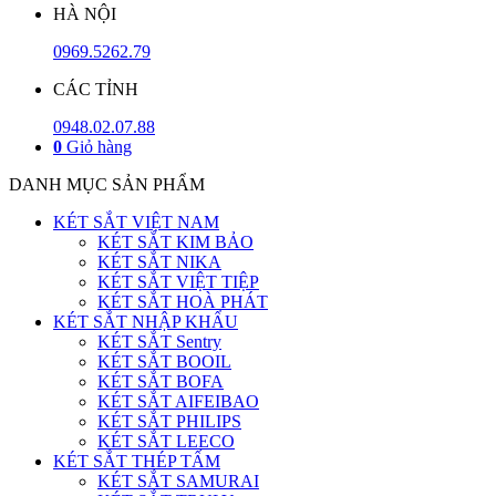
HÀ NỘI
0969.5262.79
CÁC TỈNH
0948.02.07.88
0
Giỏ hàng
DANH MỤC SẢN PHẨM
KÉT SẮT VIỆT NAM
KÉT SẮT KIM BẢO
KÉT SẮT NIKA
KÉT SẮT VIỆT TIỆP
KÉT SẮT HOÀ PHÁT
KÉT SẮT NHẬP KHẨU
KÉT SẮT Sentry
KÉT SẮT BOOIL
KÉT SẮT BOFA
KÉT SẮT AIFEIBAO
KÉT SẮT PHILIPS
KÉT SẮT LEECO
KÉT SẮT THÉP TẤM
KÉT SẮT SAMURAI