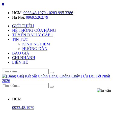
0
HCM:
0933.48.1979 - 0283.995.3386
Hà Nội:
0969.5262.79
GIỚI THIỆU
HỆ THỐNG CỬA HÀNG
TUYỂN ĐẠI LÝ CẤP 1
TIN TỨC
KINH NGHIỆM
HƯỚNG DẪN
BÁO GIÁ
CHI NHÁNH
LIÊN HỆ
HCM
0933.48.1979