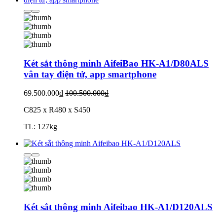
Két sắt thông minh AifeiBao HK-A1/D80ALS
vân tay điện tử, app smartphone
69.500.000₫
100.500.000₫
C825 x R480 x S450
TL: 127kg
Két sắt thông minh Aifeibao HK-A1/D120ALS