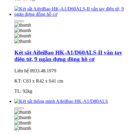
Két sắt AifeiBao HK-A1/D60ALS-II vân tay
điện tử, 9 ngăn đựng đồng hồ cơ
Liên hệ
0933.48.1979
KT: C63 x R42 x S41 cm
TL: 92kg