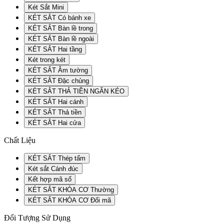
Két Sắt Mini
KÉT SẮT Có bánh xe
KÉT SẮT Bàn lề trong
KÉT SẮT Bàn lề ngoài
KÉT SẮT Hai tầng
Két trong két
KÉT SẮT Âm tường
KÉT SẮT Đặc chủng
KÉT SẮT THẢ TIỀN NGĂN KÉO
KÉT SẮT Hai cánh
KÉT SẮT Thả tiền
KÉT SẮT Hai cửa
Chất Liệu
KÉT SẮT Thép tấm
Két sắt Cánh đúc
Kết hợp mã số
KÉT SẮT KHÓA CƠ Thường
KÉT SẮT KHÓA CƠ Đổi mã
Đối Tượng Sử Dụng