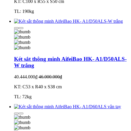
KT: C100 x R55 x S50 cm
TL: 190kg
Két sắt thông minh AifeiBao HK- A1/D50ALS-
W trắng
40.444.000₫
46.000.000₫
KT: C53 x R40 x S38 cm
TL: 72kg