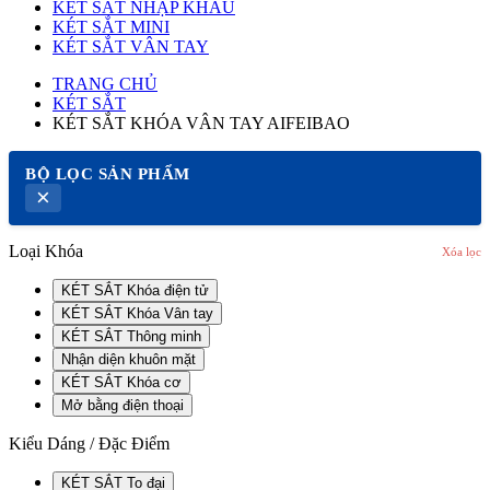
KÉT SẮT NHẬP KHẨU
KÉT SẮT MINI
KÉT SẮT VÂN TAY
TRANG CHỦ
KÉT SẮT
KÉT SẮT KHÓA VÂN TAY AIFEIBAO
BỘ LỌC SẢN PHẨM
×
Loại Khóa
Xóa lọc
KÉT SẮT Khóa điện tử
KÉT SẮT Khóa Vân tay
KÉT SẮT Thông minh
Nhận diện khuôn mặt
KÉT SẮT Khóa cơ
Mở bằng điện thoại
Kiểu Dáng / Đặc Điểm
KÉT SẮT To đại