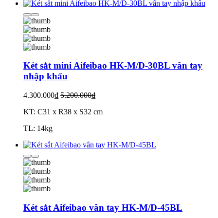
Két sắt mini Aifeibao HK-M/D-30BL vân tay
nhập khẩu
4.300.000₫
5.200.000₫
KT: C31 x R38 x S32 cm
TL: 14kg
Két sắt Aifeibao vân tay HK-M/D-45BL