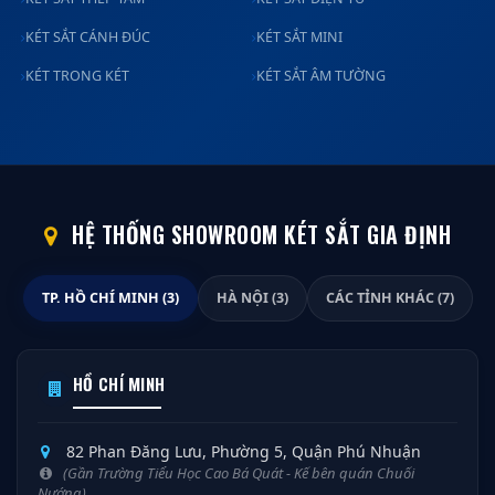
KÉT SẮT CÁNH ĐÚC
KÉT SẮT MINI
KÉT TRONG KÉT
KÉT SẮT ÂM TƯỜNG
HỆ THỐNG SHOWROOM KÉT SẮT GIA ĐỊNH
TP. HỒ CHÍ MINH (3)
HÀ NỘI (3)
CÁC TỈNH KHÁC (7)
HỒ CHÍ MINH
82 Phan Đăng Lưu, Phường 5, Quận Phú Nhuận
(Gần Trường Tiểu Học Cao Bá Quát - Kế bên quán Chuối
Nướng)