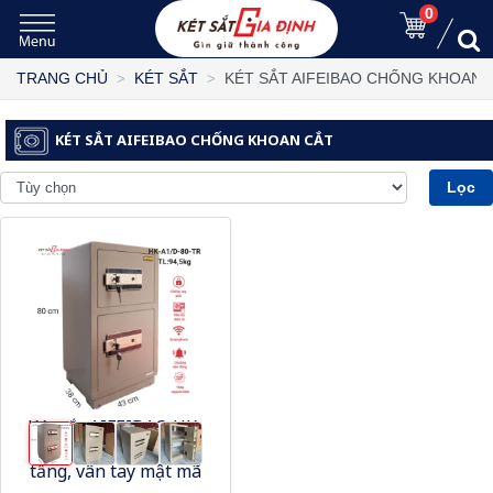
0
KÉT SẮT AIFEIBAO CHỐNG KHOAN 
TRANG CHỦ
KÉT SẮT
KÉT SẮT AIFEIBAO CHỐNG KHOAN CẮT
Lọc
Két sắt AIFEIBAO HK-
A1/D-80-TR két 2
tầng, vân tay mật mã