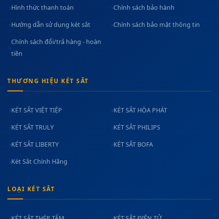
Hình thức thanh toán
Chính sách bảo hành
Hướng dẫn sử dụng két sắt
Chính sách bảo mật thông tin
Chính sách đổi/trả hàng - hoàn
tiền
THƯƠNG HIỆU KÉT SẮT
KÉT SẮT VIỆT TIỆP
KÉT SẮT HÒA PHÁT
KÉT SẮT TRULY
KÉT SẮT PHILIPS
KÉT SẮT LIBERTY
KÉT SẮT BOFA
Két Sắt Chính Hãng
LOẠI KÉT SẮT
KÉT SẮT THÉP TẤM
KÉT SẮT ĐIỆN TỬ