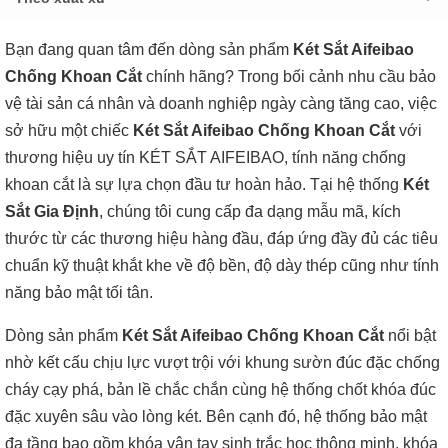
Bạn đang quan tâm đến dòng sản phẩm
Két Sắt Aifeibao
Chống Khoan Cắt
chính hãng? Trong bối cảnh nhu cầu bảo
vệ tài sản cá nhân và doanh nghiệp ngày càng tăng cao, việc
sở hữu một chiếc
Két Sắt Aifeibao Chống Khoan Cắt
với
thương hiệu uy tín KÉT SẮT AIFEIBAO, tính năng chống
khoan cắt là sự lựa chọn đầu tư hoàn hảo. Tại hệ thống
Két
Sắt Gia Định
, chúng tôi cung cấp đa dạng mẫu mã, kích
thước từ các thương hiệu hàng đầu, đáp ứng đầy đủ các tiêu
chuẩn kỹ thuật khắt khe về độ bền, độ dày thép cũng như tính
năng bảo mật tối tân.
Dòng sản phẩm
Két Sắt Aifeibao Chống Khoan Cắt
nổi bật
nhờ kết cấu chịu lực vượt trội với khung sườn đúc đặc chống
cháy cạy phá, bản lề chắc chắn cùng hệ thống chốt khóa đúc
đặc xuyên sâu vào lòng két. Bên cạnh đó, hệ thống bảo mật
đa tầng bao gồm khóa vân tay sinh trắc học thông minh, khóa