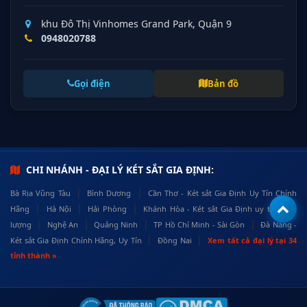
khu Đô Thị Vinhomes Grand Park, Quận 9
0948020788
Gọi điện
Bản đồ
CHI NHÁNH - ĐẠI LÝ KÉT SẮT GIA ĐỊNH:
|
|
Bà Rịa Vũng Tàu
Bình Dương
Cần Thơ - Két sắt Gia Định Uy Tín Chính
|
|
|
Hãng
Hà Nội
Hải Phòng
Khánh Hòa - Két sắt Gia Định uy tín, chất
|
|
|
|
lượng
Nghệ An
Quảng Ninh
TP Hồ Chí Minh - Sài Gòn
Đà Nẵng -
|
|
Két sắt Gia Định Chính Hãng, Uy Tín
Đồng Nai
Xem tất cả đại lý tại 34
tỉnh thành »