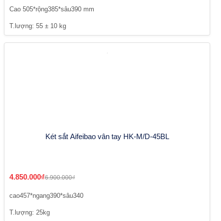
Cao 505*rộng385*sâu390 mm
T.lượng: 55 ± 10 kg
Két sắt Aifeibao vân tay HK-M/D-45BL
4.850.000₫
6.900.000₫
cao457*ngang390*sâu340
T.lượng: 25kg