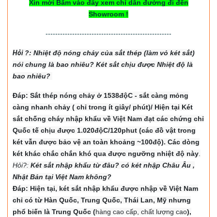
Xin mời Bấm vào đây xem chỉ dẫn đường đi đến
Showroom !
----------------------------------------------------
Hỏi
?: Nhiệt độ nón
g chảy của sắt thép (làm vỏ két sắt)
nói chung là bao nhiêu? Két sắt chịu được Nhiệt độ là
bao nhiêu?
Đáp: Sắt thép nóng chảy ở 1538độC - sắt càng mỏng
càng nhanh chảy ( chỉ trong ít giây/ phút)/ Hiện tại Két
sắt chống cháy nhập khẩu về Việt Nam đạt các chứng chỉ
Quốc tế chịu được 1.020độC/120phut (các đồ vật trong
két vẫn được bảo vệ an toàn khoảng ~100độ). Các dòng
két khác chắc chắn khó qua được ngưỡng nhiệt độ này
.
Hỏi?:
Két sắt nhập khẩu từ đâu? có két nhập Châu Âu ,
Nhật Bản tại Việt Nam không?
Đáp: Hiện tại, két sắt nhập khẩu được nhập về Việt Nam
chỉ có từ Hàn Quốc, Trung Quốc, Thái Lan, Mỹ nhưng
phổ biến là Trung Quốc (
hàng cao cấp, chất lượng cao
),