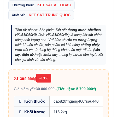
Thương hiệu:
KÉT SẮT AIFEIBAO
Xuất xứ:
KÉT SẮT TRUNG QUỐC
Tóm tắt nhanh: Sản phẩm
Két sắt thông minh Aifeibao
HK-A1/D80HM
(Mã:
HK-A1/D80HM
) là dòng
két sắt
chính
hãng chất lượng cao. Với
kích thước
và
trọng lượng
thiết kế tiêu chuẩn, sản phẩm có khả năng
chống cháy
vượt trội và sử dụng hệ thống khóa bảo mật tối tân (
vân
tay, điện tử hoặc khóa cơ
), mang lại sự an tâm tuyệt đối
cho gia đình và văn phòng.
24.300.000₫
-19%
Giá niêm yết:
30.000.000₫
(Tiết kiệm: 5.700.000₫)
Kích thước
cao820*ngang460*sâu440
Khối lượng
115,2kg