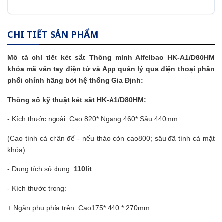
CHI TIẾT SẢN PHẨM
Mô tả chi tiết két sắt Thông minh Aifeibao HK-A1/D80HM
khóa mã vân tay điện tử và App quản lý qua điện thoại phân
phối chính hãng bởi hệ thống Gia Định:
Thông số kỹ thuật két săt HK-A1/D80HM:
- Kích thước ngoài: Cao 820* Ngang 460* Sâu 440mm
(Cao tính cả chân đế - nếu tháo còn cao800; sâu đã tính cả mặt
khóa)
- Dung tích sử dụng:
110lit
- Kích thước trong:
+ Ngăn phụ phía trên: Cao175* 440 * 270mm