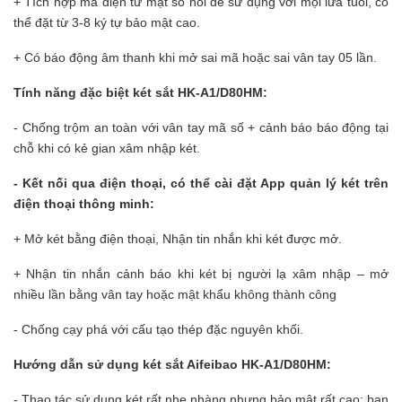
+ Tích hợp mã điện tử mặt số nổi dễ sử dụng với mọi lứa tuổi, có
thể đặt từ 3-8 ký tự bảo mật cao.
+ Có báo động âm thanh khi mở sai mã hoặc sai vân tay 05 lần.
Tính năng đặc biệt két sắt HK-A1/D80HM:
- Chống trộm an toàn với vân tay mã số + cảnh báo báo động tại
chỗ khi có kẻ gian xâm nhập két.
- Kết nối qua điện thoại, có thể cài đặt App quản lý két trên
điện thoại thông minh:
+ Mở két bằng điện thoại, Nhận tin nhắn khi két được mở.
+ Nhận tin nhắn cảnh báo khi két bị người lạ xâm nhập – mở
nhiều lần bằng vân tay hoặc mật khẩu không thành công
- Chống cạy phá với cấu tạo thép đặc nguyên khối.
Hướng dẫn sử dụng két sắt Aifeibao HK-A1/D80HM:
- Thao tác sử dụng két rất nhẹ nhàng nhưng bảo mật rất cao: bạn