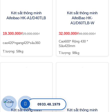
Két sắt thông minh
Két sắt thông minh
Aifeibao HK-A1/D40TLB
AifeiBao HK-
A1/D60TLB-W
19.300.000₫
32.000.000₫
25.000.000₫
46.000.000₫
Cao600* Rộng 430 *
cao420*ngang420*sâu360
Sâu420mm
T.lượng: 58kg
T.lượng: 98kg
0933.48.1979
Két sắt thông minh
Két sắt thông minh