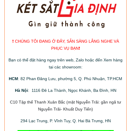
❗️ CHÚNG TÔI ĐANG Ở ĐÂY, SẴN SÀNG LẮNG NGHE VÀ
PHỤC VỤ BẠN❗️
Bạn có thể đặt hàng ngay trên web, Zalo hoặc đến Xem hàng
tại các showroom:
HCM
: 82 Phan Đăng Lưu, phường 5, Q. Phú Nhuận, TP.HCM
Hà Nội
: 1116 Đê La Thành, Ngọc Khánh, Ba Đình, HN
C10 Tập thể Thanh Xuân Bắc
(mặt Nguyễn Trãi: gần ngã tư
Nguyễn Trãi- Khuất Duy Tiến)
294
Lạc Trung, P. Vĩnh Tuy, Q. Hai Bà Trưng, HN