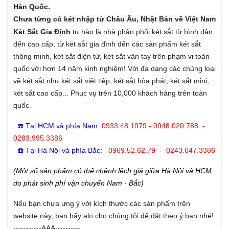
Hàn Quốc.
Chưa từng có két nhập từ Châu Âu, Nhật Bản về Việt Nam
Két Sắt Gia Định
tự hào là nhà phân phối két sắt từ bình dân
đến cao cấp, từ két sắt gia đình đến các sản phẩm két sắt
thông minh, két sắt điện tử, két sắt vân tay trên phạm vi toàn
quốc với hơn 14 năm kinh nghiệm! Với đa dạng các chủng loại
về két sắt như két sắt việt tiệp, két sắt hòa phát, két sắt mini,
két sắt cao cấp... Phục vụ trên 10,000 khách hàng trên toàn
quốc.
☎️ Tại HCM và phía Nam
:
0933.48.1979 - 0948.020.788 -
0283.995.3386
☎️ Tại Hà Nội và phía Bắc
:
0969.52.62.79 - 0243.647.3386
(Một số sản phẩm có thể chênh lệch giá giữa Hà Nội và HCM
do phát sinh phí vận chuyển Nam - Bắc)
Nếu bạn chưa ưng ý với kích thước các sản phẩm trên
website này, bạn hãy alo cho chúng tôi để đặt theo ý bạn nhé!
-----------AAA----------