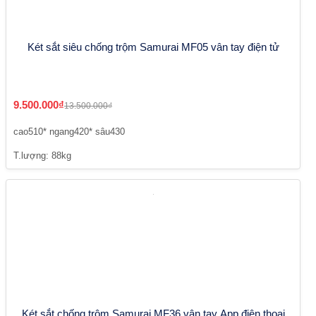
Két sắt siêu chống trộm Samurai MF05 vân tay điện tử
9.500.000₫
13.500.000₫
cao510* ngang420* sâu430
T.lượng: 88kg
Két sắt chống trộm Samurai MF36 vân tay App điện thoại