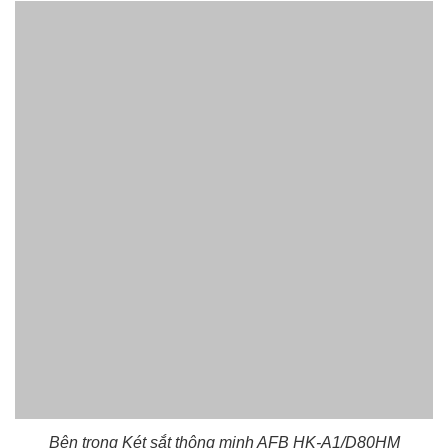
Bên trong Két sắt thông minh AFB HK-A1/D80HM