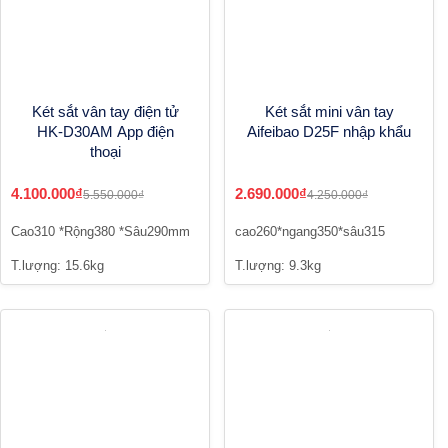
Két sắt vân tay điện tử
Két sắt mini vân tay
HK-D30AM App điện
Aifeibao D25F nhập khẩu
thoại
4.100.000₫
2.690.000₫
5.550.000₫
4.250.000₫
Cao310 *Rộng380 *Sâu290mm
cao260*ngang350*sâu315
T.lượng: 15.6kg
T.lượng: 9.3kg