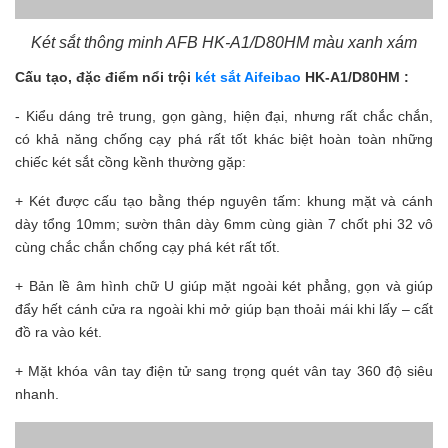
Két sắt thông minh AFB HK-A1/D80HM màu xanh xám
Cấu tạo, đặc điểm nổi trội
két sắt Aifeibao
HK-A1/D80HM :
- Kiểu dáng trẻ trung, gọn gàng, hiện đại, nhưng rất chắc chắn,
có khả năng chống cạy phá rất tốt khác biệt hoàn toàn những
chiếc két sắt cồng kềnh thường gặp:
+ Két được cấu tạo bằng thép nguyên tấm: khung mặt và cánh
dày tổng 10mm; sườn thân dày 6mm cùng giàn 7 chốt phi 32 vô
cùng chắc chắn chống cạy phá két rất tốt.
+ Bản lề âm hình chữ U giúp mặt ngoài két phẳng, gọn và giúp
đẩy hết cánh cửa ra ngoài khi mở giúp bạn thoải mái khi lấy – cất
đồ ra vào két.
+ Mặt khóa vân tay điện tử sang trọng quét vân tay 360 độ siêu
nhanh.