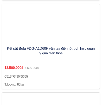
Két sắt Bofa FDG-A1D60F vân tay điện tử, tích hợp quản
lý qua điện thoại
13.500.000₫
16.600.000₫
C615*R430*S395
T.lượng: 80kg