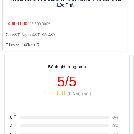
-Lộc Phát
14.800.000₫
16.500.000₫
Cao680* Ngang480* Sâu480
T.lượng: 160kg ± 5
Đánh giá trung bình
5/5
(0 Nhận xét)
5
0%
4
0%