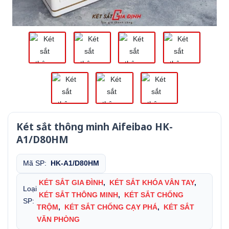
Két sắt thông minh Aifeibao HK-
A1/D80HM
Mã SP:
HK-A1/D80HM
KÉT SẮT GIA ĐÌNH
,
KÉT SẮT KHÓA VÂN TAY
,
Loại
KÉT SẮT THÔNG MINH
,
KÉT SẮT CHỐNG
SP:
TRỘM
,
KÉT SẮT CHỐNG CẠY PHÁ
,
KÉT SẮT
VĂN PHÒNG