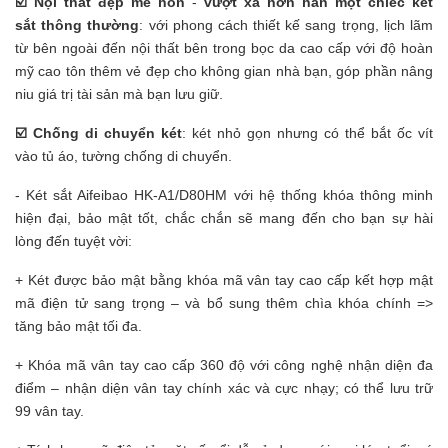
☑️ Nội thất đẹp mê hồn
-
vượt xa hơn hẳn một chiếc két
sắt
thông thường
: với phong cách thiết kế sang trọng, lịch lãm
từ bên ngoài đến nội thất bên trong bọc da cao cấp với độ hoàn
mỹ cao tôn thêm vẻ đẹp cho không gian nhà bạn, góp phần nâng
niu giá trị tài sản mà bạn lưu giữ.
☑️ Chống di chuyển két
: két nhỏ gọn nhưng có thể bắt ốc vít
vào tủ áo, tường chống di chuyển.
- Két sắt Aifeibao HK-A1/D80HM với hệ thống khóa thông minh
hiện đại, bảo mật tốt, chắc chắn sẽ mang đến cho bạn sự hài
lòng đến tuyệt vời:
+ Két được bảo mật bằng khóa mã vân tay cao cấp kết hợp mật
mã điện tử sang trọng – và bổ sung thêm chìa khóa chính =>
tăng bảo mật tối đa.
+ Khóa mã vân tay cao cấp 360 độ với công nghệ nhận diện đa
điểm – nhận diện vân tay chính xác và cực nhạy; có thể lưu trữ
99 vân tay.