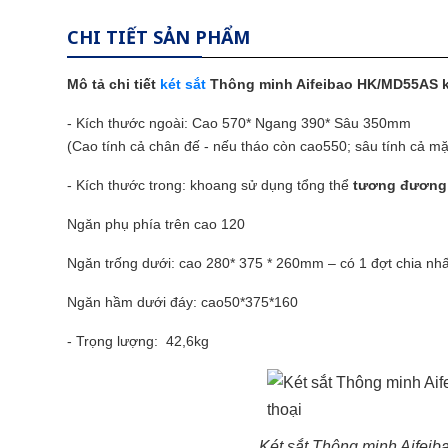
CHI TIẾT SẢN PHẨM
Mô tả chi tiết
két sắt
Thông minh Aifeibao HK/MD55AS khó
- Kích thước ngoài: Cao 570* Ngang 390* Sâu 350mm
(Cao tính cả chân đế - nếu tháo còn cao550; sâu tính cả mặ
- Kích thước trong: khoang sử dụng tổng thể
tương đương 
Ngăn phụ phía trên cao 120
Ngăn trống dưới: cao 280* 375 * 260mm – có 1 đợt chia nh
Ngăn hầm dưới đáy: cao50*375*160
- Trọng lượng: 42,6kg
Két sắt Thông minh Aifei