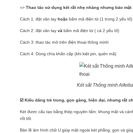
=>
Thao tác sử dụng két rất nhẹ nhàng nhưng bảo mật 
Cách 1: đặt vân tay
hoặc
bấm mã điện tử (1 trong 2 yếu tố)
Cách 2: đặt vân tay
và
bấm mã điện tử ( cả 2 yếu tố)
Cách 3: thao tác mở trên điện thoại thông minh
Cách 4: Dùng chìa khẩn cấp (khi kiệt pin, quên mã)
Két sắt Thông minh Aifei
☑️
Kiểu dáng trẻ trung, gọn gàng, hiện đại, nhưng rất
Két được cấu tạo bằng thép nguyên tấm: khung mặt và cán
rốt tốt.
Bản lề âm hình chữ U giúp mặt ngoài két phẳng, gọn và giúp 