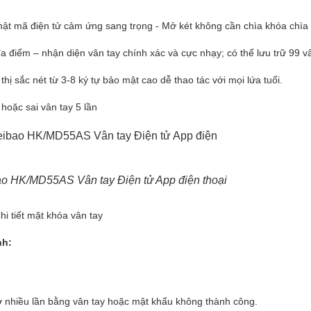
ật mã điện tử cảm ứng sang trọng - Mở két không cần chìa khóa chìa
điểm – nhận diện vân tay chính xác và cực nhạy; có thể lưu trữ 99 vâ
ị sắc nét từ 3-8 ký tự bảo mật cao dễ thao tác với mọi lứa tuổi.
oặc sai vân tay 5 lần
bao HK/MD55AS Vân tay Điện tử App điện thoại
hi tiết mặt khóa vân tay
nh:
ở nhiều lần bằng vân tay hoặc mật khẩu không thành công.