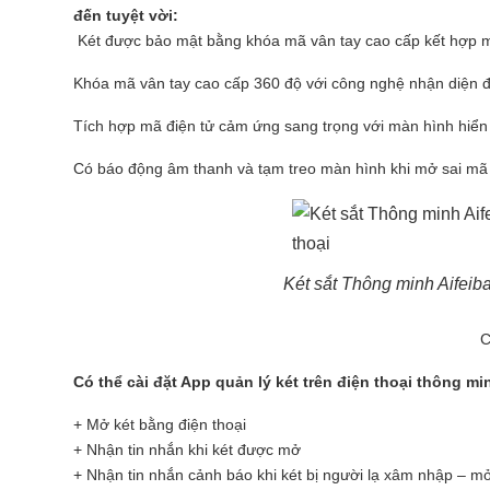
đến tuyệt vời:
Két được bảo mật bằng khóa mã vân tay cao cấp kết hợp m
Khóa mã vân tay cao cấp 360 độ với công nghệ nhận diện đa 
Tích hợp mã điện tử cảm ứng sang trọng với màn hình hiển th
Có báo động âm thanh và tạm treo màn hình khi mở sai mã h
Két sắt Thông minh Aifei
C
Có thể cài đặt App quản lý két trên điện thoại thông mi
+ Mở két bằng điện thoại
+ Nhận tin nhắn khi két được mở
+ Nhận tin nhắn cảnh báo khi két bị người lạ xâm nhập – m