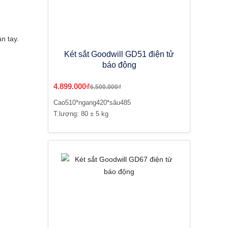
n tay.
Két sắt Goodwill GD51 điện tử
báo động
4.899.000₫
6.500.000₫
Cao510*ngang420*sâu485
T.lượng: 80 ± 5 kg