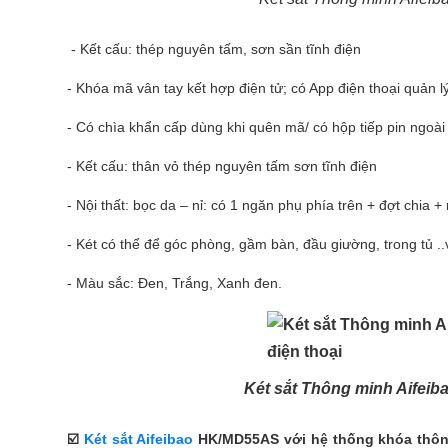
- Kết cấu: thép nguyên tấm, sơn sần tĩnh điện
- Khóa mã vân tay kết hợp điện tử; có App điện thoại quản l
- Có chìa khẩn cấp dùng khi quên mã/ có hộp tiếp pin ngoài
- Kết cấu: thân vỏ thép nguyên tấm sơn tĩnh điện
- Nội thất: bọc da – nỉ: có 1 ngăn phụ phía trên + đợt chia 
- Két có thể để góc phòng, gầm bàn, đầu giường, trong tủ ..
- Màu sắc: Đen, Trắng, Xanh đen.
Két sắt Thông minh Aifeib
☑️
Két sắt Aifeibao
HK/MD55AS với hệ thống khóa thông