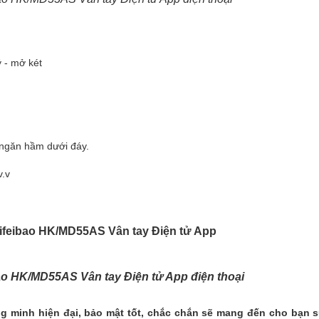
ý - mở két
+ ngăn hầm dưới đáy.
v.v
ao HK/MD55AS Vân tay Điện tử App điện thoại
 minh hiện đại, bảo mật tốt, chắc chắn sẽ mang đến cho bạn s