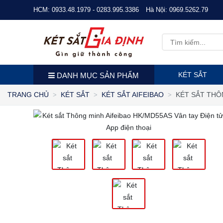
HCM:
0933.48.1979 - 0283.995.3386
Hà Nội:
0969.5262.79
KÉT SẮT
DANH MỤC SẢN PHẨM
KÉT SẮT THÔ
TRANG CHỦ
KÉT SẮT
KÉT SẮT AIFEIBAO