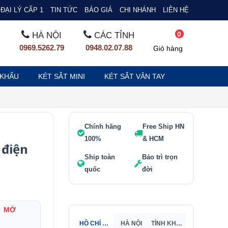
ĐẠI LÝ CẤP 1
TIN TỨC
BÁO GIÁ
CHI NHÁNH
LIÊN HỆ
0
HÀ NỘI
CÁC TỈNH
0969.5262.79
0948.02.07.88
Giỏ hàng
 KHẨU
KÉT SẮT MINI
KÉT SẮT VÂN TAY
Chính hãng
Free Ship HN
100%
& HCM
 điện
Ship toàn
Bảo trì trọn
quốc
đời
,
MỞ
HỒ CHÍ MINH
HÀ NỘI
TỈNH KHÁC