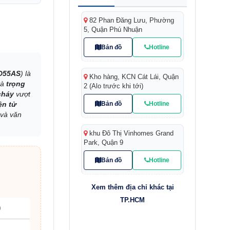
82 Phan Đăng Lưu, Phường
5, Quận Phú Nhuận
Bản đồ
Hotline
D55AS
) là
Kho hàng, KCN Cát Lái, Quận
và
trọng
2 (Alo trước khi tới)
cháy
vượt
Bản đồ
Hotline
ện tử
 và văn
khu Đô Thị Vinhomes Grand
Park, Quận 9
Bản đồ
Hotline
Xem thêm địa chỉ khác tại
TP.HCM
0