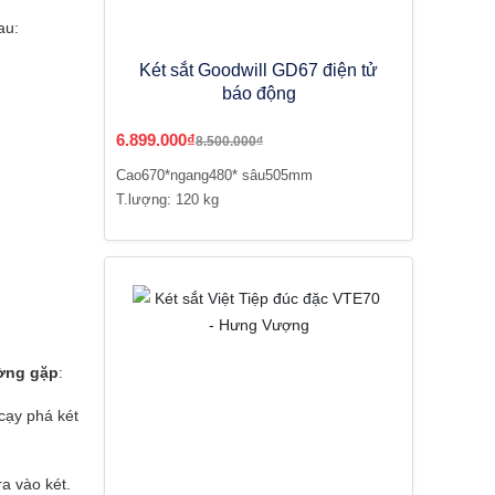
au:
Két sắt Goodwill GD67 điện tử
báo động
6.899.000₫
8.500.000₫
Cao670*ngang480* sâu505mm
T.lượng: 120 kg
ường gặp
:
cạy phá két
a vào két.