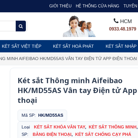
GIỚI THIỆU
HỆ THỐNG CỬA HÀNG
TUYỂN 
HCM
0933.48.1979
KÉT SẮT VIỆT TIỆP
KÉT SẮT HOÀ PHÁT
KÉT SẮT NHẬP
NG MINH AIFEIBAO HK/MD55AS VÂN TAY ĐIỆN TỬ APP ĐIỆN THOẠI
Két sắt Thông minh Aifeibao
HK/MD55AS Vân tay Điện tử App
thoại
Mã SP:
HK/MD55AS
Loại
KÉT SẮT KHÓA VÂN TAY
,
KÉT SẮT THÔNG MINH
SP:
BẰNG ĐIỆN THOẠI
,
KÉT SẮT CHỐNG CẠY PHÁ