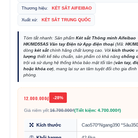
Thương hiệu:
KÉT SẮT AIFEIBAO
Xuất xứ:
KÉT SẮT TRUNG QUỐC
Tóm tắt nhanh: Sản phẩm
Két sắt Thông minh Aifeibao
HK/MD55AS Vân tay Điện tử App điện thoại
(Mã:
HK/M
dòng
két sắt
chính hãng chất lượng cao. Với
kích thước
lượng
thiết kế tiêu chuẩn, sản phẩm có khả năng
chống 
trội và sử dụng hệ thống khóa bảo mật tối tân (
vân tay, đi
hoặc khóa cơ
), mang lại sự an tâm tuyệt đối cho gia đình
phòng.
12.000.000₫
-28%
Giá niêm yết:
16.700.000₫
(Tiết kiệm: 4.700.000₫)
Kích thước
Cao570*Ngang390 *Sâu35
Khối lượng
42,6kg