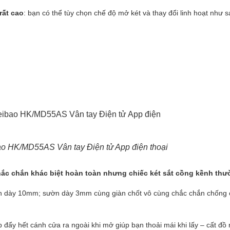
rất cao
: bạn có thể tùy chọn chế độ mở két và thay đổi linh hoạt như s
bao HK/MD55AS Vân tay Điện tử App điện thoại
 chắc chắn khác biệt hoàn toàn nhưng chiếc két sắt cồng kềnh th
h dày 10mm; sườn dày 3mm cùng giàn chốt vô cùng chắc chắn chống 
đẩy hết cánh cửa ra ngoài khi mở giúp bạn thoải mái khi lấy – cất đồ r