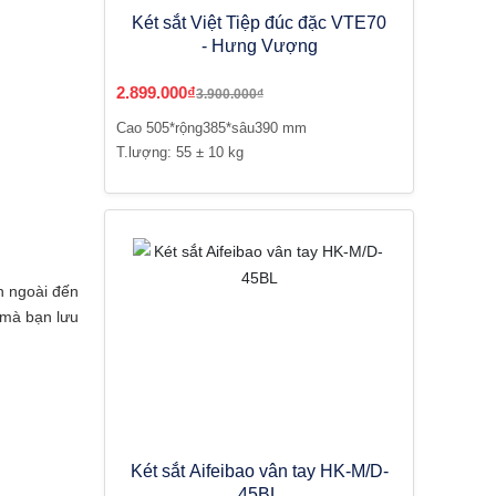
Két sắt Việt Tiệp đúc đặc VTE70
- Hưng Vượng
2.899.000₫
3.900.000₫
Cao 505*rộng385*sâu390 mm
T.lượng: 55 ± 10 kg
ên ngoài đến
 mà bạn lưu
Két sắt Aifeibao vân tay HK-M/D-
45BL