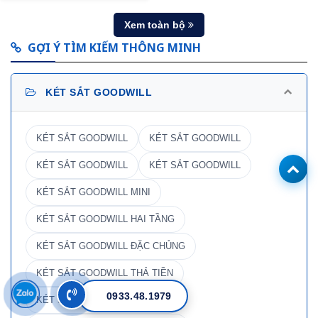
Xem toàn bộ
GỢI Ý TÌM KIẾM THÔNG MINH
KÉT SẮT GOODWILL
KÉT SẮT GOODWILL
KÉT SẮT GOODWILL
KÉT SẮT GOODWILL
KÉT SẮT GOODWILL
KÉT SẮT GOODWILL MINI
KÉT SẮT GOODWILL HAI TẦNG
KÉT SẮT GOODWILL ĐẶC CHỦNG
KÉT SẮT GOODWILL THẢ TIỀN
0933.48.1979
KÉT SẮT GOODWILL GIA ĐÌNH