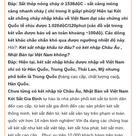
Đáp: Sắt thép nóng chảy ở 1538độC - sắt càng mỏng
càng nhanh chảy ( chỉ trong ít giây/ phút)/ Hiện tại Két
sắt chống cháy nhập khẩu về Việt Nam đạt các chứng chỉ
Quốc tế chịu được 1.020độC/120phut (các đồ vật trong
két vẫn được bảo vệ an toàn khoảng ~100độ). Các dòng
két khác chắc chắn khó qua được ngưỡng nhiệt độ này
.
Hỏi?:
Két sắt nhập khẩu từ đâu? có két nhập Châu Âu ,
Nhật Bản tại Việt Nam không?
Đáp: Hiện tại, két sắt nhập khẩu được nhập về Việt Nam
chỉ có từ Hàn Quốc, Trung Quốc, Thái Lan, Mỹ nhưng
phổ biến là Trung Quốc (
hàng cao cấp, chất lượng cao
),
Hàn Quốc.
Chưa từng có két nhập từ Châu Âu, Nhật Bản về Việt Nam
Két Sắt Gia Định
tự hào là nhà phân phối két sắt từ bình dân
đến cao cấp, từ két sắt gia đình đến các sản phẩm két sắt
thông minh, két sắt điện tử, két sắt vân tay trên phạm vi toàn
quốc với hơn 14 năm kinh nghiệm! Với đa dạng các chủng loại
về két sắt như két sắt việt tiệp, két sắt hòa phát, két sắt mini,
két sắt cao cấp... Phục vụ trên 10,000 khách hàng trên toàn