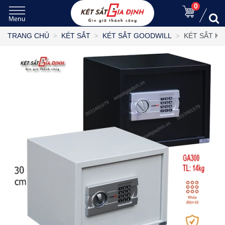
0
KÉT SẮT K
TRANG CHỦ
KÉT SẮT
KÉT SẮT GOODWILL