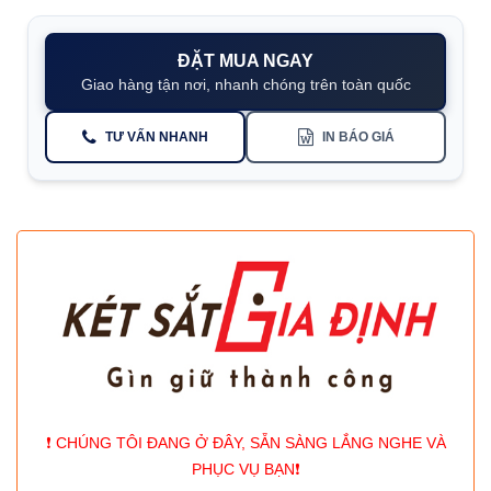
ĐẶT MUA NGAY
Giao hàng tận nơi, nhanh chóng trên toàn quốc
TƯ VẤN NHANH
IN BÁO GIÁ
❗️ CHÚNG TÔI ĐANG Ở ĐÂY, SẴN SÀNG LẮNG NGHE VÀ
PHỤC VỤ BẠN❗️