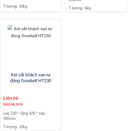
T.lượng: 10kg
T.lượng: 6kg
Két sắt khách sạn tự
động Goodwill HT230
Liên hệ
0933.48.1979
cao 230 * rộng 425 * sâu
335mm
T.lượng: 10kg