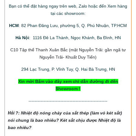
Bạn có thể đặt hàng ngay trên web, Zalo hoặc đến Xem hàng
tại các showroom:
HCM
: 82 Phan Đăng Lưu, phường 5, Q. Phú Nhuận, TP.HCM
Hà Nội
: 1116 Đê La Thành, Ngọc Khánh, Ba Đình, HN
C10 Tập thể Thanh Xuân Bắc
(mặt Nguyễn Trãi: gần ngã tư
Nguyễn Trãi- Khuất Duy Tiến)
294
Lạc Trung, P. Vĩnh Tuy, Q. Hai Bà Trưng, HN
Xin mời Bấm vào đây xem chỉ dẫn đường đi đến
Showroom !
----------------------------------------------------
Hỏi
?: Nhiệt độ nón
g chảy của sắt thép (làm vỏ két sắt)
nói chung là bao nhiêu? Két sắt chịu được Nhiệt độ là
bao nhiêu?