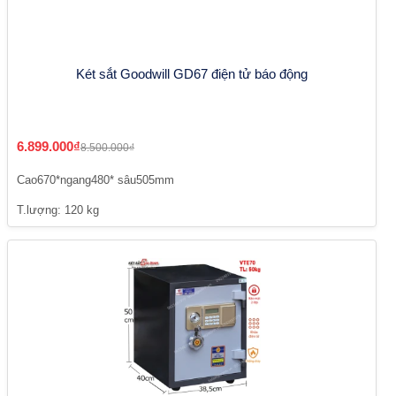
Két sắt Goodwill GD67 điện tử báo động
6.899.000₫
8.500.000₫
Cao670*ngang480* sâu505mm
T.lượng: 120 kg