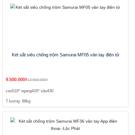
Két sắt siêu chống trộm Samurai MF05 vân tay điện tử
9.500.000₫
13.500.000₫
cao510* ngang420* sâu430
T.lượng: 88kg