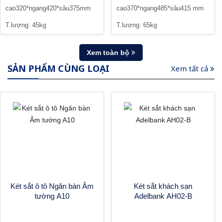
cao320*ngang420*sâu375mm
cao370*ngang485*sâu415 mm
T.lượng: 45kg
T.lượng: 65kg
Xem toàn bộ
SẢN PHẨM CÙNG LOẠI
Xem tất cả
Két sắt ô tô Ngăn bàn Âm
Két sắt khách sạn
tường A10
Adelbank AH02-B