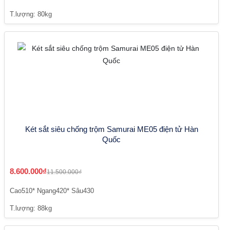
T.lượng: 80kg
Két sắt siêu chống trộm Samurai ME05 điện tử Hàn
Quốc
8.600.000₫
11.500.000₫
Cao510* Ngang420* Sâu430
T.lượng: 88kg