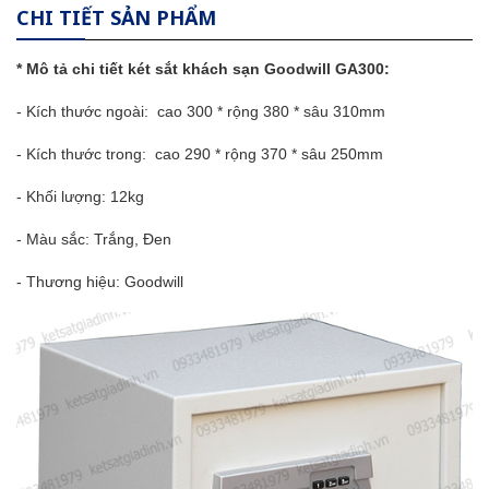
CHI TIẾT SẢN PHẨM
* Mô tả chi tiết
két sắt
khách sạn Goodwill GA300:
- Kích thước ngoài:
cao 300 * rộng 380 * sâu 310mm
- Kích thước trong:
cao 290 * rộng 370 * sâu 250mm
- Khối lượng: 12kg
- Màu sắc: Trắng, Đen
- Th­ương hiệu:
Goodwill