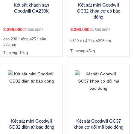
Két sắt khách sạn
Két sắt mini Goodwill
Goodwill GA230K
GC32 khóa cơ có báo
động
2.399.000₫
3.390.000₫
2.800.000₫
4.500.000₫
cao 230 * rộng 425 * sâu
c320 x n420 x s395mm
335mm
T.lượng: 45kg
T.lượng: 10kg
Két sắt mini Goodwill
Két sắt Goodwill GC37
GD32 điện tử báo động
khóa cơ đổi mã báo động