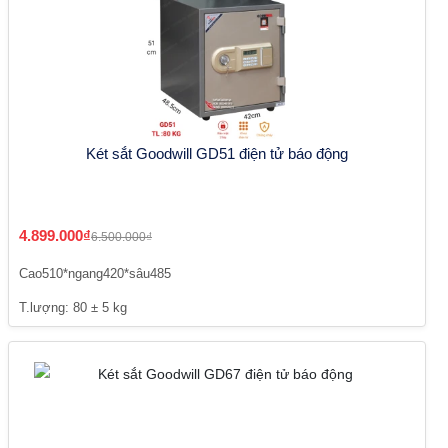
Két sắt Goodwill GD51 điện tử báo động
4.899.000₫
6.500.000₫
Cao510*ngang420*sâu485
T.lượng: 80 ± 5 kg