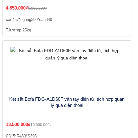
4.850.000₫
6.900.000₫
cao457*ngang390*sâu340
T.lượng: 25kg
Két sắt Bofa FDG-A1D60F vân tay điện tử, tích hợp quản
lý qua điện thoại
13.500.000₫
16.600.000₫
C615*R430*S395