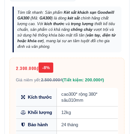
Tóm tắt nhanh: Sản phẩm
Két sắt khách sạn Goodwill
GA300
(Mã:
GA300
) là dòng
két sắt
chính hãng chất
lượng cao. Với
kích thước
và
trọng lượng
thiết kế tiêu
chuẩn, sản phẩm có khả năng
chống cháy
vượt trội và
sử dụng hệ thống khóa bảo mật tối tân (
vân tay, điện tử
hoặc khóa cơ
), mang lại sự an tâm tuyệt đối cho gia
đình và văn phòng.
2.300.000₫
-8%
Giá niêm yết:
2.500.000₫
(Tiết kiệm: 200.000₫)
cao300* rộng 380*
Kích thước
sâu310mm
Khối lượng
12kg
Bảo hành
24 tháng