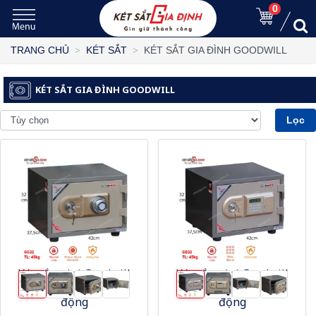
0
KÉT SẮT GIA ĐÌNH GOODWILL
TRANG CHỦ
KÉT SẮT
KÉT SẮT GIA ĐÌNH GOODWILL
Lọc
Két sắt mini Goodwill
Két sắt mini Goodwill
GC32 khóa cơ có báo
GD32 điện tử báo
động
động