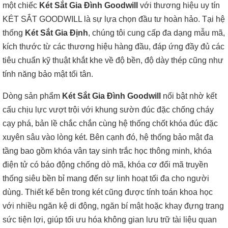
một chiếc
Két Sắt Gia Đình Goodwill
với thương hiệu uy tín
KÉT SẮT GOODWILL là sự lựa chọn đầu tư hoàn hảo. Tại hệ
thống
Két Sắt Gia Định
, chúng tôi cung cấp đa dạng mẫu mã,
kích thước từ các thương hiệu hàng đầu, đáp ứng đầy đủ các
tiêu chuẩn kỹ thuật khắt khe về độ bền, độ dày thép cũng như
tính năng bảo mật tối tân.
Dòng sản phẩm
Két Sắt Gia Đình Goodwill
nổi bật nhờ kết
cấu chịu lực vượt trội với khung sườn đúc đặc chống cháy
cạy phá, bản lề chắc chắn cùng hệ thống chốt khóa đúc đặc
xuyên sâu vào lòng két. Bên cạnh đó, hệ thống bảo mật đa
tầng bao gồm khóa vân tay sinh trắc học thông minh, khóa
điện tử có báo động chống dò mã, khóa cơ đổi mã truyền
thống siêu bền bỉ mang đến sự linh hoạt tối đa cho người
dùng. Thiết kế bên trong két cũng được tính toán khoa học
với nhiều ngăn kệ di động, ngăn bí mật hoặc khay đựng trang
sức tiện lợi, giúp tối ưu hóa không gian lưu trữ tài liệu quan