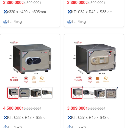
3.390.000₫
3.390.000₫
4.500.000₫
4.500.000₫
c320 x n420 x s395mm
KT: C32 x R42 x S38 cm
TL: 45kg
TL: 45kg
Két sắt mini Goodwill
Két sắt Goodwill GD37
GF32 vân tay điện tử
điện tử có báo động
4.500.000₫
3.899.000₫
5.500.000₫
5.200.000₫
KT: C32 x R42 x S38 cm
KT: C37 x R49 x S42 cm
TL: 45kg
TL: 65kg