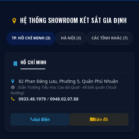
HỆ THỐNG SHOWROOM KÉT SẮT GIA ĐỊNH
TP. HỒ CHÍ MINH (3)
HÀ NỘI (3)
CÁC TỈNH KHÁC (7)
HỒ CHÍ MINH
82 Phan Đăng Lưu, Phường 5, Quận Phú Nhuận
(Gần Trường Tiểu Học Cao Bá Quát - Kế bên quán Chuối
Nướng)
0933.48.1979
/
0948.02.07.88
Gọi điện
Bản đồ