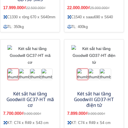
17.999.000₫
22.000.000₫
22.500.000₫
25.000.000₫
C1330 x rộng 670 x S640mm
C1540 x saau690 x S640
TL: 350kg
TL: 400kg
Két sắt hai tầng
Két sắt hai tầng
Goodwill GC37-HT mã
Goodwill GD37-HT
cơ
điện tử
7.700.000₫
7.899.000₫
9.000.000₫
9.000.000₫
KT: C74 x R49 x S43 cm
KT: C74 x R49 x S4 cm