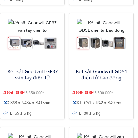
Két sắt Goodwill GF37
Két sắt Goodwill GD51
vân tay điện tử
điện tử báo động
4.850.000₫
4.899.000₫
6.850.000₫
6.500.000₫
C368 x N484 x S415mm
KT: C51 x R42 x S49 cm
TL: 65 ± 5 kg
TL: 80 ± 5 kg