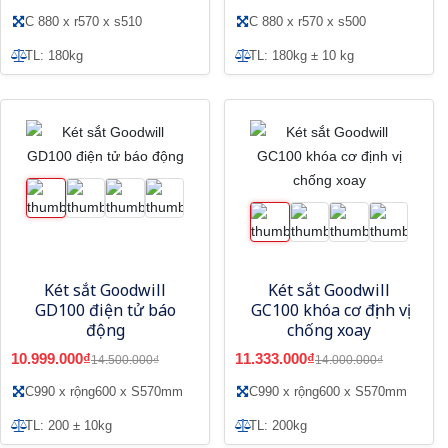
C 880 x r570 x s510
C 880 x r570 x s500
TL: 180kg
TL: 180kg ± 10 kg
Két sắt Goodwill
Két sắt Goodwill
GD100 điện tử báo
GC100 khóa cơ định vị
động
chống xoay
10.999.000₫
11.333.000₫
14.500.000₫
14.000.000₫
C990 x rộng600 x S570mm
C990 x rộng600 x S570mm
TL: 200 ± 10kg
TL: 200kg