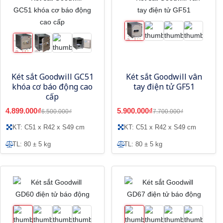
Két sắt Goodwill GC51
Két sắt Goodwill vân
khóa cơ báo động cao
tay điện tử GF51
cấp
4.899.000₫
5.900.000₫
6.500.000₫
7.700.000₫
KT: C51 x R42 x S49 cm
KT: C51 x R42 x S49 cm
TL: 80 ± 5 kg
TL: 80 ± 5 kg