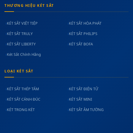
THƯƠNG HIỆU KÉT SẮT
KÉT SẮT VIỆT TIỆP
KÉT SẮT HÒA PHÁT
KÉT SẮT TRULY
KÉT SẮT PHILIPS
KÉT SẮT LIBERTY
KÉT SẮT BOFA
Két Sắt Chính Hãng
LOẠI KÉT SẮT
KÉT SẮT THÉP TẤM
KÉT SẮT ĐIỆN TỬ
KÉT SẮT CÁNH ĐÚC
KÉT SẮT MINI
KÉT TRONG KÉT
KÉT SẮT ÂM TƯỜNG