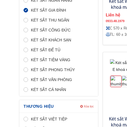
KÉT SẮT NGÂN HÀNG
Két sắt
khoá m
KÉT SẮT GIA ĐÌNH
Liên hệ
KÉT SẮT THU NGÂN
0933.48.1979
C 570 x R
KÉT SẮT CÔNG ĐỨC
TL: 60 ± 
KÉT SẮT KHÁCH SẠN
KÉT SẮT ĐỂ TỦ
KÉT SẮT TIỆM VÀNG
KÉT SẮT PHONG THỦY
KÉT SẮT VĂN PHÒNG
KÉT SẮT CÁ NHÂN
THƯƠNG HIỆU
Xóa lọc
Két sắt
KÉT SẮT VIỆT TIỆP
khoá m