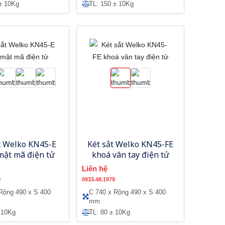
± 10Kg
TL: 150 ± 10Kg
t Welko KN45-E
Két sắt Welko KN45-FE
mật mã điện tử
khoá vân tay điện tử
Liên hệ
9
0933.48.1979
Rộng 490 x S 400
C 740 x Rộng 490 x S 400
mm
 10Kg
TL: 80 ± 10Kg