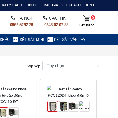
ĐẠI LÝ CẤP 1
TIN TỨC
BÁO GIÁ
CHI NHÁNH
LIÊN HỆ
0
HÀ NỘI
CÁC TỈNH
0969.5262.79
0948.02.07.88
Giỏ hàng
 KHẨU
KÉT SẮT MINI
KÉT SẮT VÂN TAY
Sắp xếp