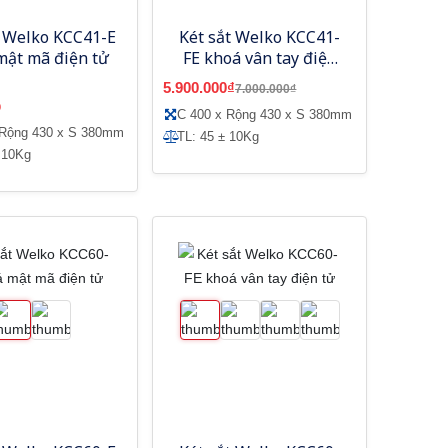
t Welko KCC41-E
Két sắt Welko KCC41-
mật mã điện tử
FE khoá vân tay điện
tử
5.900.000₫
7.000.000₫
9
C 400 x Rộng 430 x S 380mm
 Rộng 430 x S 380mm
TL: 45 ± 10Kg
 10Kg