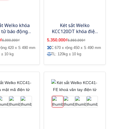
ắt Welko khóa
Két sắt Welko
 tử báo động
KCC120DT khóa điện
CC110-ĐT
tử
₫
5.350.000₫
6.000.000₫
6.860.000₫
 rộng 420 x S 490 mm
C 670 x rộng 450 x S 490 mm
 ± 10 kg
TL: 120kg ± 10 kg