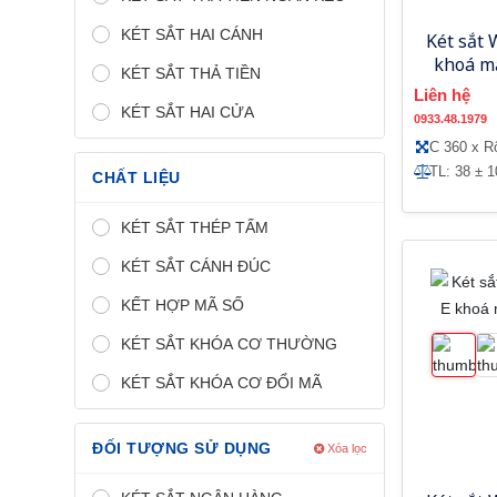
KÉT SẮT HAI CÁNH
Két sắt
khoá m
KÉT SẮT THẢ TIỀN
Liên hệ
KÉT SẮT HAI CỬA
0933.48.1979
C 360 x R
TL: 38 ± 
CHẤT LIỆU
KÉT SẮT THÉP TẤM
KÉT SẮT CÁNH ĐÚC
KẾT HỢP MÃ SỐ
KÉT SẮT KHÓA CƠ THƯỜNG
KÉT SẮT KHÓA CƠ ĐỔI MÃ
ĐỐI TƯỢNG SỬ DỤNG
Xóa lọc