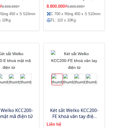
tử
₫
8.800.000₫
6.500.000₫
9.800.000₫
 Rộng 450 x S 510mm
C 700 x Rộng 450 x S 510mm
± 10Kg
TL: 110 ± 10Kg
t Welko KCC200-
Két sắt Welko KCC200-
 mật mã điện tử
FE khoá vân tay điện
tử
Liên hệ