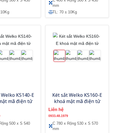
Rộng 500 x S 430
C 400 x Rộng 500 x S 430
mm
 10Kg
TL: 70 ± 10Kg
t Welko KS140-E
Két sắt Welko KS160-E
mật mã điện tử
khoá mật mã điện tử
Liên hệ
9
0933.48.1979
Rộng 500 x S 540
C 780 x Rộng 530 x S 570
mm