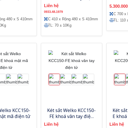
tử
Liên hệ
5.300.000
0933.48.1979
C 700 x
ộng 480 x S 410mm
C 410 x Rộng 480 x S 410mm
TL: 110 
10Kg
TL: 70 ± 10Kg
 Welko KCC150-
Két sắt Welko KCC150-
Két sắ
mật mã điện tử
FE khoá vân tay điện
E khoá
tử
Liên hệ
Liên hệ