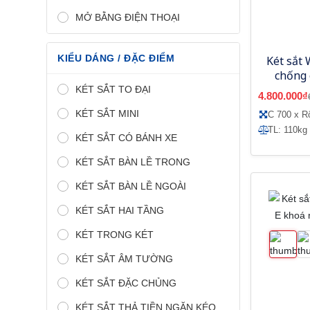
MỞ BẰNG ĐIỆN THOẠI
KIỂU DÁNG / ĐẶC ĐIỂM
Két sắt 
chống
KÉT SẮT TO ĐẠI
4.800.000₫
KÉT SẮT MINI
C 700 x R
TL: 110kg
KÉT SẮT CÓ BÁNH XE
KÉT SẮT BÀN LỀ TRONG
KÉT SẮT BÀN LỀ NGOÀI
KÉT SẮT HAI TẦNG
KÉT TRONG KÉT
KÉT SẮT ÂM TƯỜNG
KÉT SẮT ĐẶC CHỦNG
KÉT SẮT THẢ TIỀN NGĂN KÉO