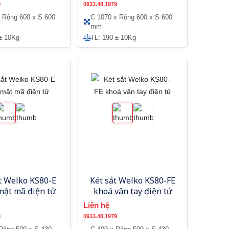
9
0933.48.1979
 Rộng 600 x S 600
C 1070 x Rộng 600 x S 600
mm
± 10Kg
TL: 190 ± 10Kg
t Welko KS80-E
Két sắt Welko KS80-FE
mật mã điện tử
khoá vân tay điện tử
Liên hệ
9
0933.48.1979