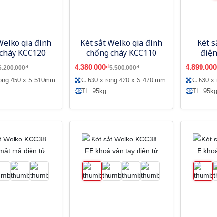
Welko gia đình
Két sắt Welko gia đình
Két s
 cháy KCC120
chống cháy KCC110
điện
K
4.380.000₫
4.899.000
6.200.000₫
5.500.000₫
ộng 450 x S 510mm
C 630 x rộng 420 x S 470 mm
C 630 x
TL: 95kg
TL: 95kg