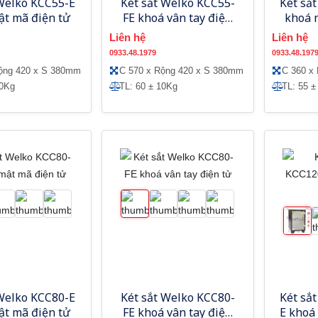
 Welko KCC55-E
Két sắt Welko KCC55-
Két sắ
ật mã điện tử
FE khoá vân tay điện
khoá 
tử
Liên hệ
Liên hệ
0933.48.1979
0933.48.197
ộng 420 x S 380mm
C 570 x Rộng 420 x S 380mm
C 360 x
10Kg
TL: 60 ± 10Kg
TL: 55 ±
 Welko KCC80-E
Két sắt Welko KCC80-
Két sắ
ật mã điện tử
FE khoá vân tay điện
E khoá