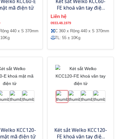
t Welko KCC60-E
Két sắt Welko KCC60-
mật mã điện tử
FE khoá vân tay điện
tử
Liên hệ
9
0933.48.1979
 Rộng 440 x S 370mm
C 360 x Rộng 440 x S 370mm
 10Kg
TL: 55 ± 10Kg
t Welko KCC120-
Két sắt Welko KCC120-
 mật mã điện tử
FE khoá vân tay điện