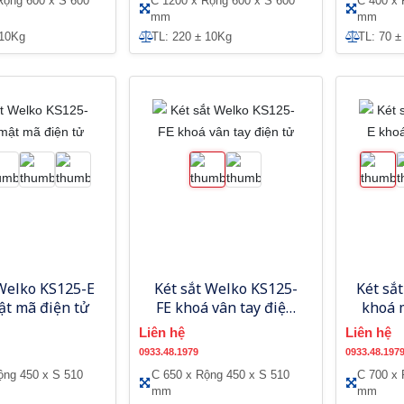
Rộng 600 x S 600
C 1200 x Rộng 600 x S 600
C 400 x 
mm
mm
 10Kg
TL: 220 ± 10Kg
TL: 70 ±
 Welko KS125-E
Két sắt Welko KS125-
Két sắ
ật mã điện tử
FE khoá vân tay điện
khoá 
tử
Liên hệ
Liên hệ
0933.48.1979
0933.48.197
ộng 450 x S 510
C 650 x Rộng 450 x S 510
C 700 x 
mm
mm