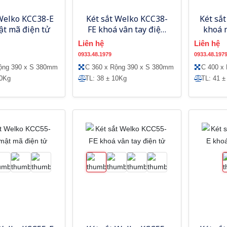
 Welko KCC38-E
Két sắt Welko KCC38-
Két sắ
ật mã điện tử
FE khoá vân tay điện
khoá 
tử
Liên hệ
Liên hệ
0933.48.1979
0933.48.197
ộng 390 x S 380mm
C 360 x Rộng 390 x S 380mm
C 400 x
10Kg
TL: 38 ± 10Kg
TL: 41 ±