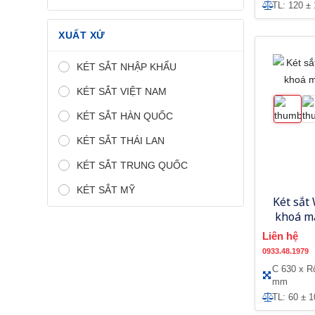
TL: 120 ±
XUẤT XỨ
KÉT SẮT NHẬP KHẨU
KÉT SẮT VIỆT NAM
KÉT SẮT HÀN QUỐC
KÉT SẮT THÁI LAN
KÉT SẮT TRUNG QUỐC
KÉT SẮT MỸ
Két sắt
khoá m
Liên hệ
0933.48.1979
C 630 x R
mm
TL: 60 ± 