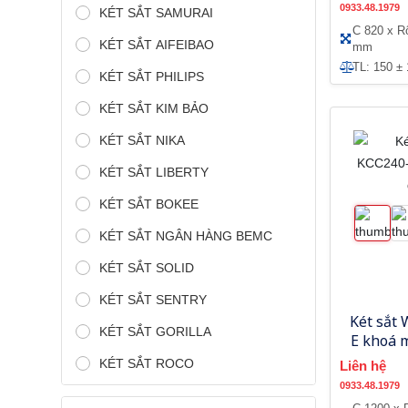
0933.48.1979
KÉT SẮT SAMURAI
C 820 x R
KÉT SẮT AIFEIBAO
mm
TL: 150 ±
KÉT SẮT PHILIPS
KÉT SẮT KIM BẢO
KÉT SẮT NIKA
KÉT SẮT LIBERTY
KÉT SẮT BOKEE
KÉT SẮT NGÂN HÀNG BEMC
KÉT SẮT SOLID
KÉT SẮT SENTRY
Két sắt
KÉT SẮT GORILLA
E khoá 
KÉT SẮT ROCO
Liên hệ
0933.48.1979