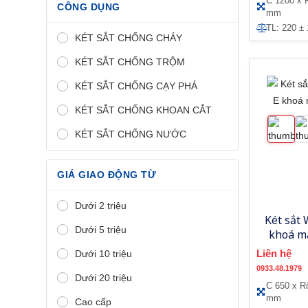
C 1200 x 
CÔNG DỤNG
mm
TL: 220 ±
KÉT SẮT CHỐNG CHÁY
KÉT SẮT CHỐNG TRỘM
KÉT SẮT CHỐNG CẠY PHÁ
KÉT SẮT CHỐNG KHOAN CẮT
KÉT SẮT CHỐNG NƯỚC
GIÁ GIAO ĐỘNG TỪ
Dưới 2 triệu
Két sắt
Dưới 5 triệu
khoá m
Liên hệ
Dưới 10 triệu
0933.48.1979
Dưới 20 triệu
C 650 x R
mm
Cao cấp