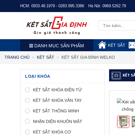
HCM:
0933.48.1979 - 0283.995.3386
Hà Nội:
0969.5262.79
KÉT SẮT
DANH MỤC SẢN PHẨM
KÉT SẮT GIA ĐÌNH WELKO
TRANG CHỦ
KÉT SẮT
KÉT S
LOẠI KHÓA
KÉT SẮT KHÓA ĐIỆN TỬ
KÉT SẮT KHÓA VÂN TAY
KÉT SẮT THÔNG MINH
NHẬN DIỆN KHUÔN MẶT
KÉT SẮT KHÓA CƠ