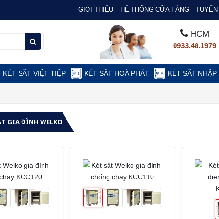
GIỚI THIỆU
HỆ THỐNG CỬA HÀNG
TUYỂN 
HCM
0933.48.1979
KÉT SẮT VIỆT TIỆP
KÉT SẮT HOÀ PHÁT
KÉT SẮT NHẬP
ẮT GIA ĐÌNH WELKO