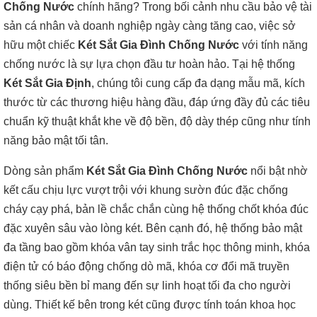
Chống Nước
chính hãng? Trong bối cảnh nhu cầu bảo vệ tài
sản cá nhân và doanh nghiệp ngày càng tăng cao, việc sở
hữu một chiếc
Két Sắt Gia Đình Chống Nước
với tính năng
chống nước là sự lựa chọn đầu tư hoàn hảo. Tại hệ thống
Két Sắt Gia Định
, chúng tôi cung cấp đa dạng mẫu mã, kích
thước từ các thương hiệu hàng đầu, đáp ứng đầy đủ các tiêu
chuẩn kỹ thuật khắt khe về độ bền, độ dày thép cũng như tính
năng bảo mật tối tân.
Dòng sản phẩm
Két Sắt Gia Đình Chống Nước
nổi bật nhờ
kết cấu chịu lực vượt trội với khung sườn đúc đặc chống
cháy cạy phá, bản lề chắc chắn cùng hệ thống chốt khóa đúc
đặc xuyên sâu vào lòng két. Bên cạnh đó, hệ thống bảo mật
đa tầng bao gồm khóa vân tay sinh trắc học thông minh, khóa
điện tử có báo động chống dò mã, khóa cơ đổi mã truyền
thống siêu bền bỉ mang đến sự linh hoạt tối đa cho người
dùng. Thiết kế bên trong két cũng được tính toán khoa học