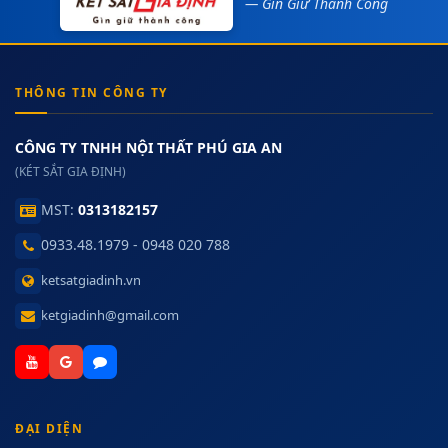
— Gìn Giữ Thành Công
THÔNG TIN CÔNG TY
CÔNG TY TNHH NỘI THẤT PHÚ GIA AN
(KÉT SẮT GIA ĐỊNH)
MST:
0313182157
0933.48.1979 - 0948 020 788
ketsatgiadinh.vn
ketgiadinh@gmail.com
ĐẠI DIỆN