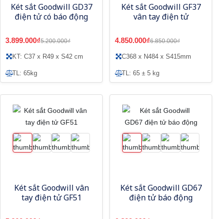
Két sắt Goodwill GD37
Két sắt Goodwill GF37
điện tử có báo động
vân tay điện tử
3.899.000₫
4.850.000₫
5.200.000₫
6.850.000₫
KT: C37 x R49 x S42 cm
C368 x N484 x S415mm
TL: 65kg
TL: 65 ± 5 kg
Két sắt Goodwill vân
Két sắt Goodwill GD67
tay điện tử GF51
điện tử báo động