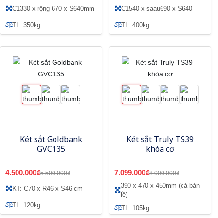
C1330 x rộng 670 x S640mm
C1540 x saau690 x S640
TL: 350kg
TL: 400kg
Két sắt Goldbank
Két sắt Truly TS39
GVC135
khóa cơ
4.500.000₫
7.099.000₫
5.500.000₫
8.000.000₫
390 x 470 x 450mm (cả bản
KT: C70 x R46 x S46 cm
lề)
TL: 120kg
TL: 105kg