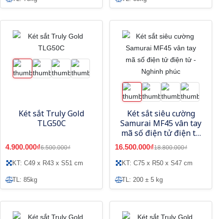
Két sắt Truly Gold
Két sắt siêu cường
TLG50C
Samurai MF45 vân tay
mã số điện tử điện tử
- Nghinh phúc
4.900.000₫
16.500.000₫
6.500.000₫
18.800.000₫
KT: C49 x R43 x S51 cm
KT: C75 x R50 x S47 cm
TL: 85kg
TL: 200 ± 5 kg