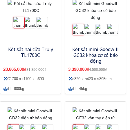
Két sắt hai cửa Truly
Két sắt mini Goodwill
TL1700C
GC32 khóa cơ có báo
động
28.665.000₫
3.390.000₫
31.850.000₫
4.500.000₫
C1700 x r1100 x s690
c320 x n420 x s395mm
TL: 800kg
TL: 45kg