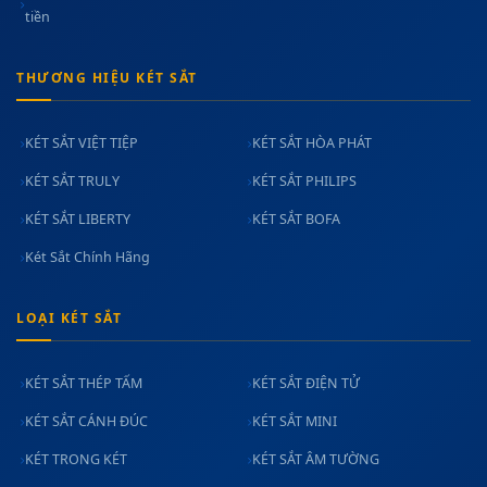
tiền
THƯƠNG HIỆU KÉT SẮT
KÉT SẮT VIỆT TIỆP
KÉT SẮT HÒA PHÁT
KÉT SẮT TRULY
KÉT SẮT PHILIPS
KÉT SẮT LIBERTY
KÉT SẮT BOFA
Két Sắt Chính Hãng
LOẠI KÉT SẮT
KÉT SẮT THÉP TẤM
KÉT SẮT ĐIỆN TỬ
KÉT SẮT CÁNH ĐÚC
KÉT SẮT MINI
KÉT TRONG KÉT
KÉT SẮT ÂM TƯỜNG