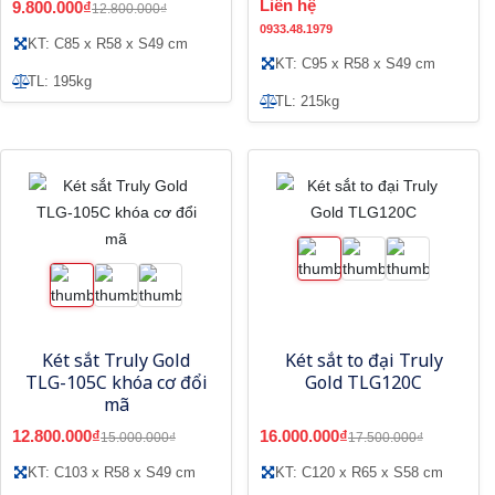
Liên hệ
9.800.000₫
12.800.000₫
0933.48.1979
KT: C85 x R58 x S49 cm
KT: C95 x R58 x S49 cm
TL: 195kg
TL: 215kg
Két sắt Truly Gold
Két sắt to đại Truly
TLG-105C khóa cơ đổi
Gold TLG120C
mã
12.800.000₫
16.000.000₫
15.000.000₫
17.500.000₫
KT: C103 x R58 x S49 cm
KT: C120 x R65 x S58 cm