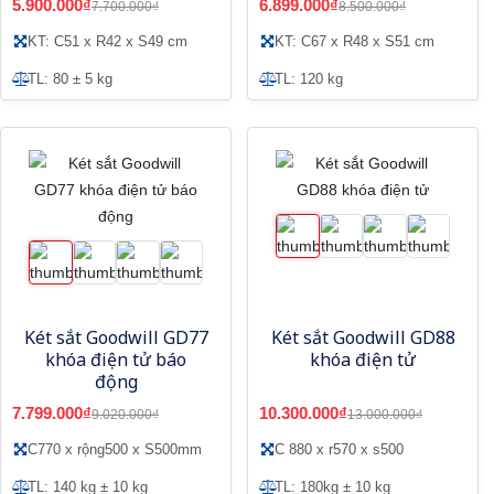
5.900.000₫
6.899.000₫
7.700.000₫
8.500.000₫
KT: C51 x R42 x S49 cm
KT: C67 x R48 x S51 cm
TL: 80 ± 5 kg
TL: 120 kg
Két sắt Goodwill GD77
Két sắt Goodwill GD88
khóa điện tử báo
khóa điện tử
động
7.799.000₫
10.300.000₫
9.020.000₫
13.000.000₫
C770 x rộng500 x S500mm
C 880 x r570 x s500
TL: 140 kg ± 10 kg
TL: 180kg ± 10 kg