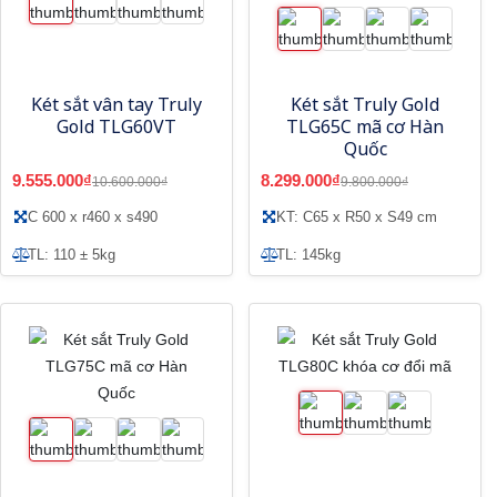
Két sắt vân tay Truly
Két sắt Truly Gold
Gold TLG60VT
TLG65C mã cơ Hàn
Quốc
9.555.000₫
8.299.000₫
10.600.000₫
9.800.000₫
C 600 x r460 x s490
KT: C65 x R50 x S49 cm
TL: 110 ± 5kg
TL: 145kg