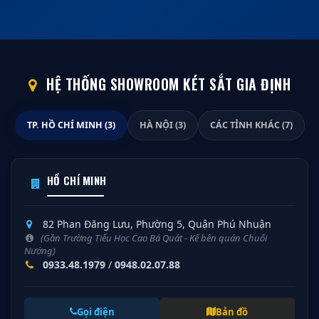
HỆ THỐNG SHOWROOM KÉT SẮT GIA ĐỊNH
TP. HỒ CHÍ MINH (3)
HÀ NỘI (3)
CÁC TỈNH KHÁC (7)
HỒ CHÍ MINH
82 Phan Đăng Lưu, Phường 5, Quận Phú Nhuận
(Gần Trường Tiểu Học Cao Bá Quát - Kế bên quán Chuối
Nướng)
0933.48.1979
/
0948.02.07.88
Gọi điện
Bản đồ