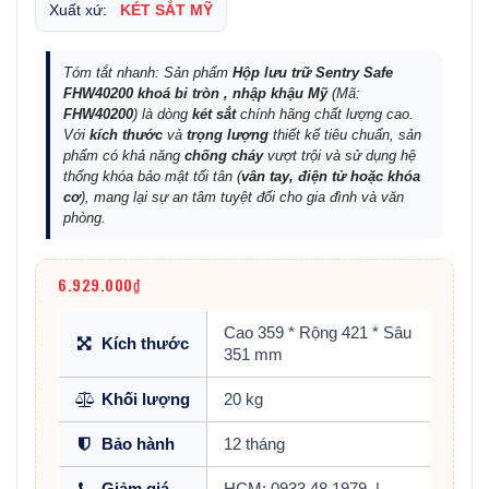
Xuất xứ:
KÉT SẮT MỸ
Tóm tắt nhanh: Sản phẩm
Hộp lưu trữ Sentry Safe
FHW40200 khoá bi tròn , nhập khậu Mỹ
(Mã:
FHW40200
) là dòng
két sắt
chính hãng chất lượng cao.
Với
kích thước
và
trọng lượng
thiết kế tiêu chuẩn, sản
phẩm có khả năng
chống cháy
vượt trội và sử dụng hệ
thống khóa bảo mật tối tân (
vân tay, điện tử hoặc khóa
cơ
), mang lại sự an tâm tuyệt đối cho gia đình và văn
phòng.
6.929.000₫
Cao 359 * Rộng 421 * Sâu
Kích thước
351 mm
Khối lượng
20 kg
Bảo hành
12 tháng
Giảm giá
HCM: 0933.48.1979
|