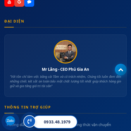
ĐẠI DIỆN
Mr Lăng - CEO Phú Gia An
"Với tôn chỉ làm việc bằng cái Tâm và có trách nhiệm, Chúng tôi luôn đem đến
những chiếc két sắt an toàn bảo mật chất lượng tốt nhất giúp khách hàng gìn
giữ và gia tăng giá trị tài sản"
THÔNG TIN TRỢ GIÚP
0933.48.1979
Hướng dẫn mua hàng
Phương thức vận chuyển