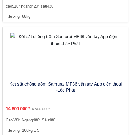
cao510* ngang420* sâu430
T.lượng: 88kg
Két sắt chống trộm Samurai MF36 vân tay App điện thoại
-Lộc Phát
14.800.000₫
16.500.000₫
Cao680* Ngang480* Sâu480
T.lượng: 160kg ± 5