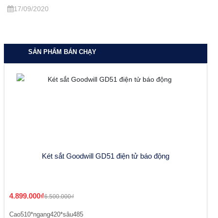
17/09/2020
SẢN PHẨM BÁN CHẠY
Két sắt Goodwill GD51 điện tử báo động
4.899.000₫
6.500.000₫
Cao510*ngang420*sâu485