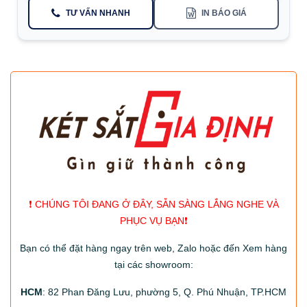
TƯ VẤN NHANH
IN BÁO GIÁ
❗️ CHÚNG TÔI ĐANG Ở ĐÂY, SẴN SÀNG LẮNG NGHE VÀ
PHỤC VỤ BẠN❗️
Bạn có thể đặt hàng ngay trên web, Zalo hoặc đến Xem hàng
tại các showroom:
HCM
: 82 Phan Đăng Lưu, phường 5, Q. Phú Nhuận, TP.HCM