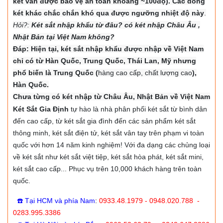
két vẫn được bảo vệ an toàn khoảng ~100độ). Các dòng
két khác chắc chắn khó qua được ngưỡng nhiệt độ này
.
Hỏi?:
Két sắt nhập khẩu từ đâu? có két nhập Châu Âu ,
Nhật Bản tại Việt Nam không?
Đáp: Hiện tại, két sắt nhập khẩu được nhập về Việt Nam
chỉ có từ Hàn Quốc, Trung Quốc, Thái Lan, Mỹ nhưng
phổ biến là Trung Quốc (
hàng cao cấp, chất lượng cao
),
Hàn Quốc.
Chưa từng có két nhập từ Châu Âu, Nhật Bản về Việt Nam
Két Sắt Gia Định
tự hào là nhà phân phối két sắt từ bình dân
đến cao cấp, từ két sắt gia đình đến các sản phẩm két sắt
thông minh, két sắt điện tử, két sắt vân tay trên phạm vi toàn
quốc với hơn 14 năm kinh nghiệm! Với đa dạng các chủng loại
về két sắt như két sắt việt tiệp, két sắt hòa phát, két sắt mini,
két sắt cao cấp... Phục vụ trên 10,000 khách hàng trên toàn
quốc.
☎️ Tại HCM và phía Nam
:
0933.48.1979 - 0948.020.788 -
0283.995.3386