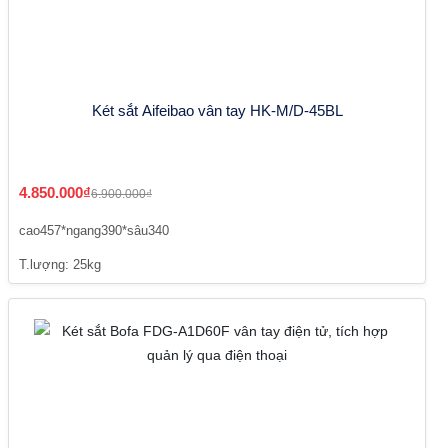
Két sắt Aifeibao vân tay HK-M/D-45BL
4.850.000₫
6.900.000₫
cao457*ngang390*sâu340
T.lượng: 25kg