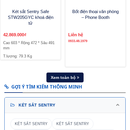
Két sắt Sentry Safe
Bốt điện thoại văn phòng
STW205GYC khoá điện
– Phone Booth
tử
42.869.000₫
Liên hệ
0933.48.1979
Cao 603 * Rộng 472 * Sâu 491
mm
T.lượng: 79.3 Kg
Xem toàn bộ
GỢI Ý TÌM KIẾM THÔNG MINH
KÉT SẮT SENTRY
KÉT SẮT SENTRY
KÉT SẮT SENTRY