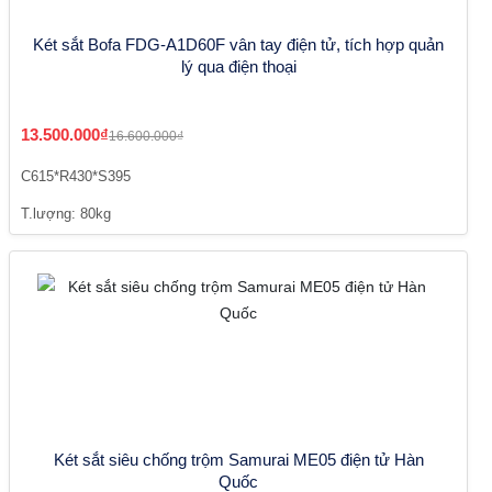
Két sắt Bofa FDG-A1D60F vân tay điện tử, tích hợp quản
lý qua điện thoại
13.500.000₫
16.600.000₫
C615*R430*S395
T.lượng: 80kg
Két sắt siêu chống trộm Samurai ME05 điện tử Hàn
Quốc