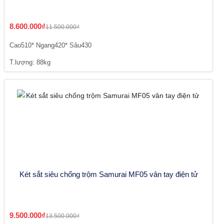
8.600.000₫
11.500.000₫
Cao510* Ngang420* Sâu430
T.lượng: 88kg
Két sắt siêu chống trộm Samurai MF05 vân tay điện tử
9.500.000₫
13.500.000₫