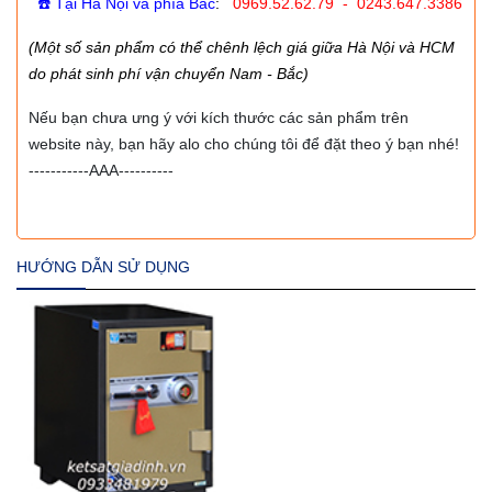
☎️ Tại Hà Nội và phía Bắc
:
0969.52.62.79 - 0243.647.3386
(Một số sản phẩm có thể chênh lệch giá giữa Hà Nội và HCM
do phát sinh phí vận chuyển Nam - Bắc)
Nếu bạn chưa ưng ý với kích thước các sản phẩm trên
website này, bạn hãy alo cho chúng tôi để đặt theo ý bạn nhé!
-----------AAA----------
HƯỚNG DẪN SỬ DỤNG