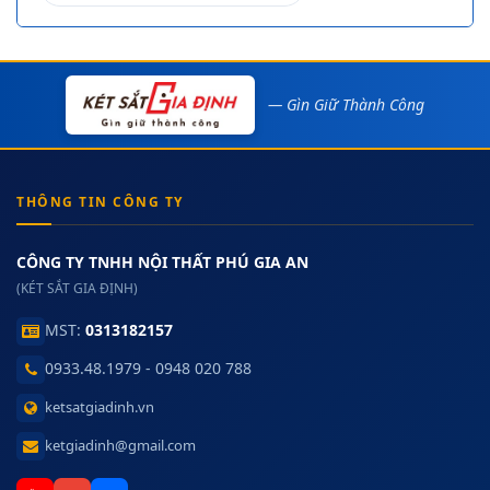
— Gìn Giữ Thành Công
THÔNG TIN CÔNG TY
CÔNG TY TNHH NỘI THẤT PHÚ GIA AN
(KÉT SẮT GIA ĐỊNH)
MST:
0313182157
0933.48.1979 - 0948 020 788
ketsatgiadinh.vn
ketgiadinh@gmail.com