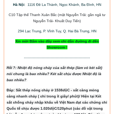
Hà Nội
: 1116 Đê La Thành, Ngọc Khánh, Ba Đình, HN
C10 Tập thể Thanh Xuân Bắc
(mặt Nguyễn Trãi: gần ngã tư
Nguyễn Trãi- Khuất Duy Tiến)
294
Lạc Trung, P. Vĩnh Tuy, Q. Hai Bà Trưng, HN
Xin mời Bấm vào đây xem chỉ dẫn đường đi đến
Showroom !
----------------------------------------------------
Hỏi
?: Nhiệt độ nón
g chảy của sắt thép (làm vỏ két sắt)
nói chung là bao nhiêu? Két sắt chịu được Nhiệt độ là
bao nhiêu?
Đáp: Sắt thép nóng chảy ở 1538độC - sắt càng mỏng
càng nhanh chảy ( chỉ trong ít giây/ phút)/ Hiện tại Két
sắt chống cháy nhập khẩu về Việt Nam đạt các chứng chỉ
Quốc tế chịu được 1.020độC/120phut (các đồ vật trong