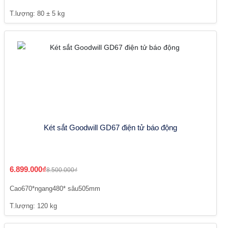
T.lượng: 80 ± 5 kg
Két sắt Goodwill GD67 điện tử báo động
6.899.000₫
8.500.000₫
Cao670*ngang480* sâu505mm
T.lượng: 120 kg