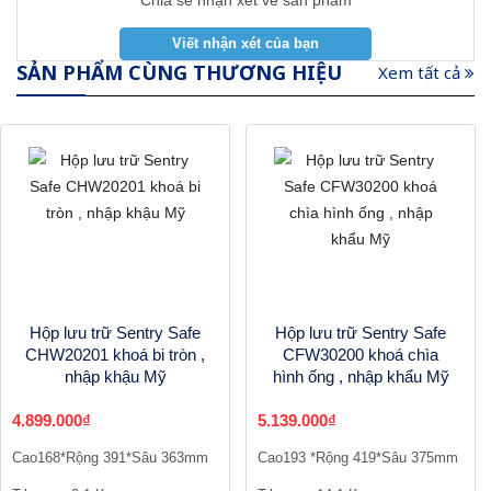
Chia sẻ nhận xét về sản phẩm
SẢN PHẨM CÙNG THƯƠNG HIỆU
Xem tất cả
Hộp lưu trữ Sentry Safe
Hộp lưu trữ Sentry Safe
CHW20201 khoá bi tròn ,
CFW30200 khoá chìa
nhập khậu Mỹ
hình ống , nhập khẩu Mỹ
4.899.000₫
5.139.000₫
Cao168*Rộng 391*Sâu 363mm
Cao193 *Rộng 419*Sâu 375mm