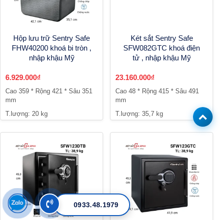
Hộp lưu trữ Sentry Safe
Két sắt Sentry Safe
FHW40200 khoá bi tròn ,
SFW082GTC khoá điện
nhập khậu Mỹ
tử , nhập khậu Mỹ
6.929.000₫
23.160.000₫
Cao 359 * Rộng 421 * Sâu 351
Cao 48 * Rộng 415 * Sâu 491
mm
mm
T.lượng: 20 kg
T.lượng: 35,7 kg
0933.48.1979