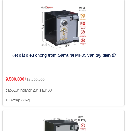
Két sắt siêu chống trộm Samurai MF05 vân tay điện tử
9.500.000₫
13.500.000₫
cao510* ngang420* sâu430
T.lượng: 88kg