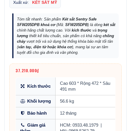
Xuất xứ:
KÉT SẮT MỸ
Tóm tắt nhanh: Sản phẩm
Két sắt Sentry Safe
SFW205DPB khoá cơ
(Mã:
SFW205DPB
) là dòng
két sắt
chính hãng chất lượng cao. Với
kích thước
và
trọng
lượng
thiết kế tiêu chuẩn, sản phẩm có khả năng
chống
cháy
vượt trội và sử dụng hệ thống khóa bảo mật tối tân
(
vân tay, điện tử hoặc khóa cơ
), mang lại sự an tâm
tuyệt đối cho gia đình và văn phòng.
37.210.000₫
Cao 603 * Rộng 472 * Sâu
Kích thước
491 mm
Khối lượng
56.6 kg
Bảo hành
12 tháng
Giảm giá
HCM: 0933.48.1979
|
thêm
HN: 0969.5262.79