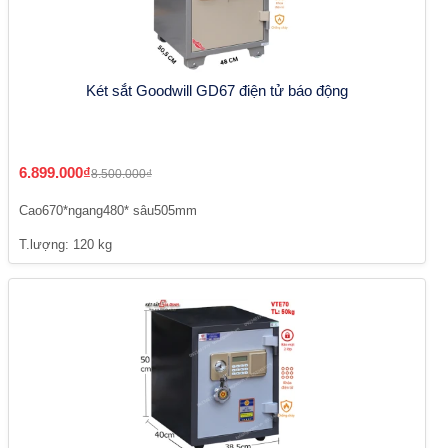
Két sắt Goodwill GD67 điện tử báo động
6.899.000₫
8.500.000₫
Cao670*ngang480* sâu505mm
T.lượng: 120 kg