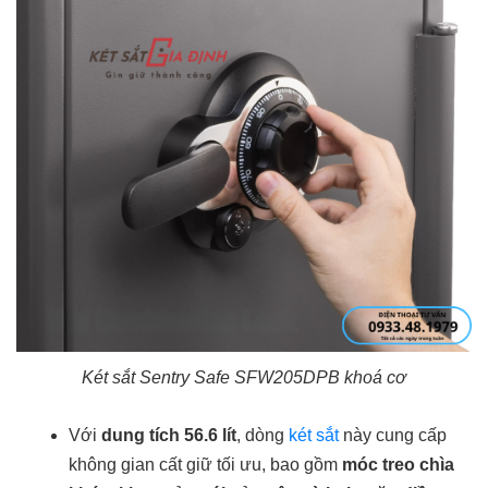
Két sắt Sentry Safe SFW205DPB khoá cơ
Với
dung tích 56.6 lít
, dòng
két sắt
này cung cấp
không gian cất giữ tối ưu, bao gồm
móc treo chìa