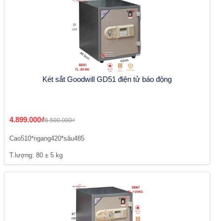
Két sắt Goodwill GD51 điện tử báo động
4.899.000₫
6.500.000₫
Cao510*ngang420*sâu485
T.lượng: 80 ± 5 kg