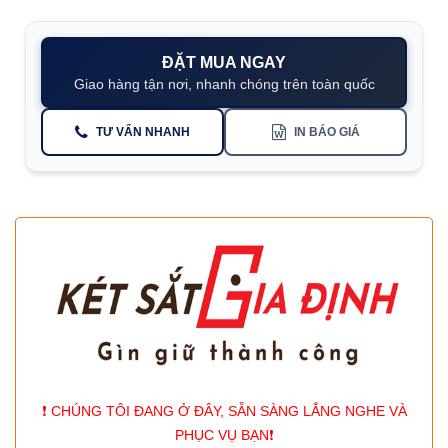
ĐẶT MUA NGAY
Giao hàng tận nơi, nhanh chóng trên toàn quốc
TƯ VẤN NHANH
IN BÁO GIÁ
❗️ CHÚNG TÔI ĐANG Ở ĐÂY, SẴN SÀNG LẮNG NGHE VÀ
PHỤC VỤ BẠN❗️