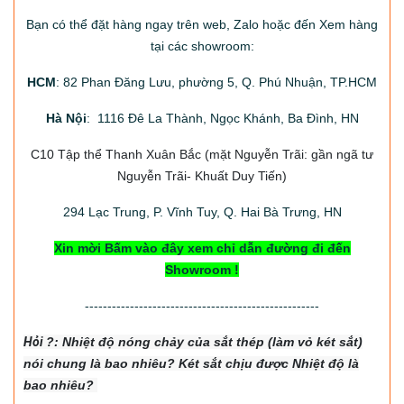
Bạn có thể đặt hàng ngay trên web, Zalo hoặc đến Xem hàng
tại các showroom:
HCM
: 82 Phan Đăng Lưu, phường 5, Q. Phú Nhuận, TP.HCM
Hà Nội
: 1116 Đê La Thành, Ngọc Khánh, Ba Đình, HN
C10 Tập thể Thanh Xuân Bắc
(mặt Nguyễn Trãi: gần ngã tư
Nguyễn Trãi- Khuất Duy Tiến)
294
Lạc Trung, P. Vĩnh Tuy, Q. Hai Bà Trưng, HN
Xin mời Bấm vào đây xem chỉ dẫn đường đi đến
Showroom !
----------------------------------------------------
Hỏi
?: Nhiệt độ nón
g chảy của sắt thép (làm vỏ két sắt)
nói chung là bao nhiêu? Két sắt chịu được Nhiệt độ là
bao nhiêu?