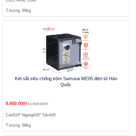
C615*R430*S395
T.lượng: 80kg
Két sắt siêu chống trộm Samurai ME05 điện tử Hàn
Quốc
8.600.000₫
11.500.000₫
Cao510* Ngang420* Sâu430
T.lượng: 88kg