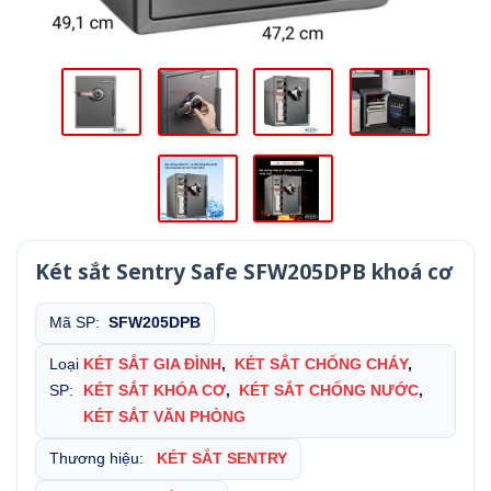
Két sắt Sentry Safe SFW205DPB khoá cơ
Mã SP:
SFW205DPB
Loại
KÉT SẮT GIA ĐÌNH
,
KÉT SẮT CHỐNG CHÁY
,
SP:
KÉT SẮT KHÓA CƠ
,
KÉT SẮT CHỐNG NƯỚC
,
KÉT SẮT VĂN PHÒNG
Thương hiệu:
KÉT SẮT SENTRY