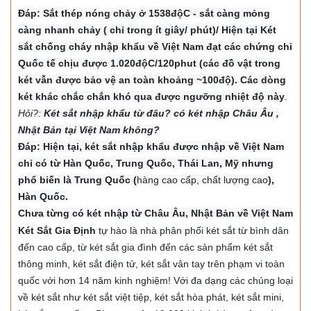
Đáp: Sắt thép nóng chảy ở 1538độC - sắt càng mỏng
càng nhanh chảy ( chỉ trong ít giây/ phút)/ Hiện tại Két
sắt chống cháy nhập khẩu về Việt Nam đạt các chứng chỉ
Quốc tế chịu được 1.020độC/120phut (các đồ vật trong
két vẫn được bảo vệ an toàn khoảng ~100độ). Các dòng
két khác chắc chắn khó qua được ngưỡng nhiệt độ này
.
Hỏi?:
Két sắt nhập khẩu từ đâu? có két nhập Châu Âu ,
Nhật Bản tại Việt Nam không?
Đáp: Hiện tại, két sắt nhập khẩu được nhập về Việt Nam
chỉ có từ Hàn Quốc, Trung Quốc, Thái Lan, Mỹ nhưng
phổ biến là Trung Quốc (
hàng cao cấp, chất lượng cao
),
Hàn Quốc.
Chưa từng có két nhập từ Châu Âu, Nhật Bản về Việt Nam
Két Sắt Gia Định
tự hào là nhà phân phối két sắt từ bình dân
đến cao cấp, từ két sắt gia đình đến các sản phẩm két sắt
thông minh, két sắt điện tử, két sắt vân tay trên phạm vi toàn
quốc với hơn 14 năm kinh nghiệm! Với đa dạng các chủng loại
về két sắt như két sắt việt tiệp, két sắt hòa phát, két sắt mini,