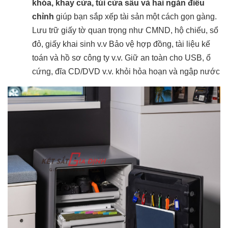
khóa, khay cửa, túi cửa sâu và hai ngăn điều
chỉnh
giúp bạn sắp xếp tài sản một cách gọn gàng.
Lưu trữ giấy tờ quan trọng như CMND, hộ chiếu, sổ
đỏ, giấy khai sinh v.v Bảo vệ hợp đồng, tài liệu kế
toán và hồ sơ công ty v.v. Giữ an toàn cho USB, ổ
cứng, đĩa CD/DVD v.v. khỏi hỏa hoạn và ngập nước