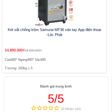
Két sắt chống trộm Samurai MF36 vân tay App điện thoại
-Lộc Phát
14.800.000₫
16.500.000₫
Cao680* Ngang480* Sâu480
T.lượng: 160kg ± 5
Đánh giá trung bình
5/5
(0 Nhận xét)