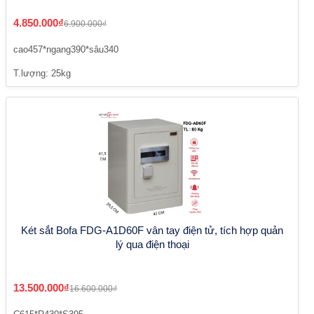
4.850.000₫
6.900.000₫
cao457*ngang390*sâu340
T.lượng: 25kg
Két sắt Bofa FDG-A1D60F vân tay điện tử, tích hợp quản
lý qua điện thoại
13.500.000₫
16.600.000₫