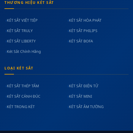
THƯƠNG HIỆU KÉT SẮT
KÉT SẮT VIỆT TIỆP
KÉT SẮT HÒA PHÁT
KÉT SẮT TRULY
KÉT SẮT PHILIPS
KÉT SẮT LIBERTY
KÉT SẮT BOFA
Két Sắt Chính Hãng
LOẠI KÉT SẮT
KÉT SẮT THÉP TẤM
KÉT SẮT ĐIỆN TỬ
KÉT SẮT CÁNH ĐÚC
KÉT SẮT MINI
KÉT TRONG KÉT
KÉT SẮT ÂM TƯỜNG