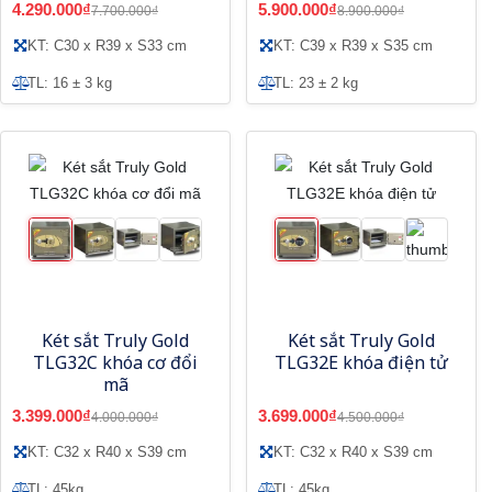
4.290.000₫
5.900.000₫
7.700.000₫
8.900.000₫
KT: C30 x R39 x S33 cm
KT: C39 x R39 x S35 cm
TL: 16 ± 3 kg
TL: 23 ± 2 kg
Két sắt Truly Gold
Két sắt Truly Gold
TLG32C khóa cơ đổi
TLG32E khóa điện tử
mã
3.399.000₫
3.699.000₫
4.000.000₫
4.500.000₫
KT: C32 x R40 x S39 cm
KT: C32 x R40 x S39 cm
TL: 45kg
TL: 45kg