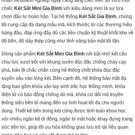
nhân và doanh nghiệp ngày càng tăng cao, việc sở hữu một
chiếc
Két Sắt Mini Gia Đình
với kiểu dáng mini là sự lựa
chọn đầu tư hoàn hảo. Tại hệ thống
Két Sắt Gia Định
, chúng
tôi cung cấp đa dạng mẫu mã, kích thước từ các thương hiệu
hàng đầu, đáp ứng đầy đủ các tiêu chuẩn kỹ thuật khắt khe về
độ bền, độ dày thép cũng như tính năng bảo mật tối tân.
Dòng sản phẩm
Két Sắt Mini Gia Đình
nổi bật nhờ kết cấu
chịu lực vượt trội với khung sườn đúc đặc chống cháy cạy
phá, bản lề chắc chắn cùng hệ thống chốt khóa đúc đặc
xuyên sâu vào lòng két. Bên cạnh đó, hệ thống bảo mật đa
tầng bao gồm khóa vân tay sinh trắc học thông minh, khóa
điện tử có báo động chống dò mã, khóa cơ đổi mã truyền
thống siêu bền bỉ mang đến sự linh hoạt tối đa cho người
dùng. Thiết kế bên trong két cũng được tính toán khoa học
với nhiều ngăn kệ di động, ngăn bí mật hoặc khay đựng trang
sức tiện lợi, giúp tối ưu hóa không gian lưu trữ tài liệu quan