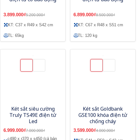
3.899.000₫
6.899.000₫
5.200.000₫
8.500.000₫
KT: C37 x R49 x S42 cm
KT: C67 x R48 x S51 cm
TL: 65kg
TL: 120 kg
Két sắt siêu cường
Két sắt Goldbank
Truly TS49E điện tử
GSE100 khóa điện tử
Led
chống cháy
6.999.000₫
3.599.000₫
7.000.000₫
4.000.000₫
c490 x r370 x s450 (cả bản