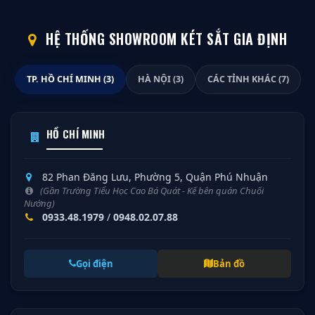
HỆ THỐNG SHOWROOM KÉT SẮT GIA ĐỊNH
TP. HỒ CHÍ MINH (3)
HÀ NỘI (3)
CÁC TỈNH KHÁC (7)
HỒ CHÍ MINH
82 Phan Đăng Lưu, Phường 5, Quận Phú Nhuận
(Gần Trường Tiểu Học Cao Bá Quát - Kế bên quán Chuối
Nướng)
0933.48.1979
/
0948.02.07.88
Gọi điện
Bản đồ