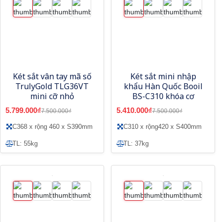
Két sắt vân tay mã số
Két sắt mini nhập
TrulyGold TLG36VT
khẩu Hàn Quốc Booil
mini cỡ nhỏ
BS-C310 khóa cơ
5.799.000₫
5.410.000₫
7.500.000₫
7.500.000₫
C368 x rộng 460 x S390mm
C310 x rộng420 x S400mm
TL: 55kg
TL: 37kg