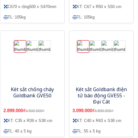
C670 x rộng500 x S470mm
KT: C67 x R50 x S50 cm
TL: 105kg
TL: 105kg
Két sắt chống cháy
Két sắt Goldbank điện
Goldbank GVE50
tử báo động GVE55 -
Đại Cát
2.899.000₫
3.099.000₫
4.500.000₫
4.800.000₫
KT: C35 x R39 x S38 cm
KT: C40 x R43 x S38 cm
TL: 40 ± 5 kg
TL: 55 ± 5 kg