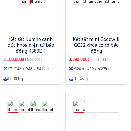
Két sắt Kumho cánh
Két sắt mini Goodwill
đúc khóa điện tử báo
GC32 khóa cơ có báo
động KS80DT
động
3.150.000₫
3.390.000₫
4.500.000₫
4.500.000₫
KT: C42 x R48 x S41 cm
c320 x n420 x s395mm
TL: 80Kg
TL: 45kg