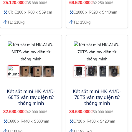
25.120.000₫
68.520.000₫
35.888.000₫
82.250.000₫
KT: C100 x R60 x S59 cm
C1080 x R520 x S440mm
TL: 210kg
TL: 158kg
Két sắt mini HK-A1/D-
Két sắt mini HK-A1/D-
60TS vân tay điện tử
70TS vân tay điện tử
thông minh
thông minh
32.680.000₫
38.680.000₫
42.000.000₫
50.000.000₫
C600 x R440 x S380mm
C720 x R450 x S420mm
TL: 80kg
TL: 92.5kg