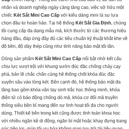
nhân và doanh nghiệp ngày càng tăng cao, việc sở hữu một
chiếc
Két Sắt Mini Cao Cấp
với kiểu dáng mini là sự lựa
chọn đầu tư hoàn hảo. Tại hệ thống
Két Sắt Gia Định
, chúng
tôi cung cấp đa dạng mẫu mã, kích thước từ các thương hiệu
hàng đầu, đáp ứng đầy đủ các tiêu chuẩn kỹ thuật khắt khe về
độ bền, độ dày thép cũng như tính năng bảo mật tối tân.
Dòng sản phẩm
Két Sắt Mini Cao Cấp
nổi bật nhờ kết cấu
chịu lực vượt trội với khung sườn đúc đặc chống cháy cạy
phá, bản lề chắc chắn cùng hệ thống chốt khóa đúc đặc
xuyên sâu vào lòng két. Bên cạnh đó, hệ thống bảo mật đa
tầng bao gồm khóa vân tay sinh trắc học thông minh, khóa
điện tử có báo động chống dò mã, khóa cơ đổi mã truyền
thống siêu bền bỉ mang đến sự linh hoạt tối đa cho người
dùng. Thiết kế bên trong két cũng được tính toán khoa học
với nhiều ngăn kệ di động, ngăn bí mật hoặc khay đựng trang
sức tiện lợi, giúp tối ưu hóa không gian lưu trữ tài liệu quan