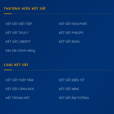
THƯƠNG HIỆU KÉT SẮT
KÉT SẮT VIỆT TIỆP
KÉT SẮT HÒA PHÁT
KÉT SẮT TRULY
KÉT SẮT PHILIPS
KÉT SẮT LIBERTY
KÉT SẮT BOFA
Két Sắt Chính Hãng
LOẠI KÉT SẮT
KÉT SẮT THÉP TẤM
KÉT SẮT ĐIỆN TỬ
KÉT SẮT CÁNH ĐÚC
KÉT SẮT MINI
KÉT TRONG KÉT
KÉT SẮT ÂM TƯỜNG