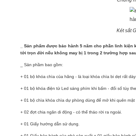
Két sắt 
_ Sản phẩm được bảo hành 5 năm cho phần linh kiện k
tới trọn đời nếu không may bị 1 trong 2 trường hợp sau:
_ Sản phầm bao gồm:
+ 01 bộ khóa chìa của hãng - là loại khóa chìa bi dẹt rất d
+ 01 bộ khóa điện tử Led sáng phím khi bấm - đổi số tùy th
+ 01 bộ chìa khóa chìa dự phòng dùng để mở khi quên mật 
+ 02 đợt chia ngăn di động - có thể tháo rời ra ngoài.
+ 01 Giấy hướng dẫn sử dụng.
+ 01 Giấy bảo hành của nhà sản xuất + 01 giấy bảo hành c