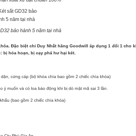
GD32 bảo hành 5 năm tại nhà
hóa. Đặc biệt chỉ Duy Nhất hãng Goodwill áp dụng 1 đổi 1 cho 
 bị hỏa hoạn, bị cạy phá hư hại két.
ày dặn, cứng cáp (bộ khóa chìa bao gồm 2 chiếc chìa khóa)
eo ý muốn và có loa báo động khi bị dò mật mã sai 3 lần.
khẩu (bao gồm 2 chiếc chìa khóa)
ủa Cty Phú Gia An