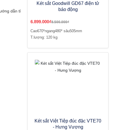
Két sắt Goodwill GD67 điện tử
báo động
ướng dẫn tỉ
6.899.000₫
8.500.000₫
Cao670*ngang480* sâu505mm
T.lượng: 120 kg
Két sắt Việt Tiệp đúc đặc VTE70
- Hưng Vượng