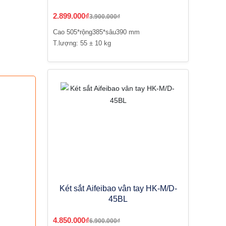
2.899.000₫
3.900.000₫
Cao 505*rộng385*sâu390 mm
T.lượng: 55 ± 10 kg
Két sắt Aifeibao vân tay HK-M/D-
45BL
4.850.000₫
6.900.000₫