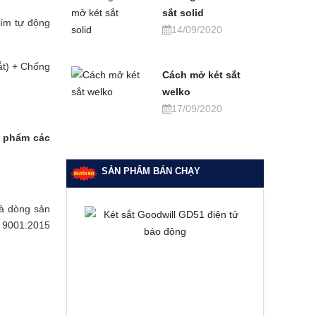
sắt solid
hím tự động
14/09/2020
ắt) + Chống
Cách mở két sắt
welko
17/09/2020
 phẩm các
SẢN PHẨM BÁN CHẠY
là dòng sản
O 9001:2015