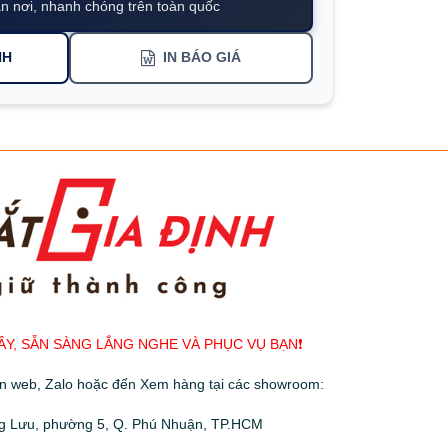
n nơi, nhanh chóng trên toàn quốc
NH
IN BÁO GIÁ
ÂY, SẴN SÀNG LẮNG NGHE VÀ PHỤC VỤ BẠN❗️
ên web, Zalo hoặc đến Xem hàng tại các showroom:
g Lưu, phường 5, Q. Phú Nhuận, TP.HCM