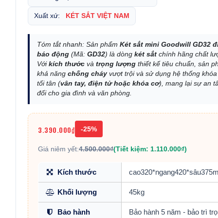
Xuất xứ:
KÉT SẮT VIỆT NAM
Tóm tắt nhanh: Sản phẩm
Két sắt mini Goodwill GD32 đ
báo động
(Mã:
GD32
) là dòng
két sắt
chính hãng chất lư
Với
kích thước
và
trọng lượng
thiết kế tiêu chuẩn, sản 
khả năng
chống cháy
vượt trội và sử dụng hệ thống khó
tối tân (
vân tay, điện tử hoặc khóa cơ
), mang lại sự an t
đối cho gia đình và văn phòng.
3.390.000₫
-25%
Giá niêm yết:
4.500.000₫
(Tiết kiệm: 1.110.000₫)
Kích thước
cao320*ngang420*sâu375
Khối lượng
45kg
Bảo hành
Bảo hành 5 năm - bảo trì trọ