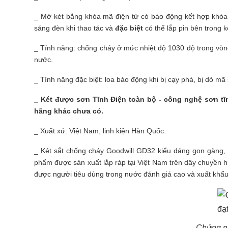
_ Mở két bằng khóa mã điện tử có báo động kết hợp khóa 
sáng đèn khi thao tác và
đặc biệt
có thể lắp pin bên trong k
_ Tính năng: chống cháy ở mức nhiệt độ 1030 độ trong vòng
nước.
_ Tính năng đặc biệt: loa báo động khi bị cạy phá, bị dò mã 
_ Két được sơn Tĩnh Điện toàn bộ - công nghệ sơn t
hãng khác chưa có.
_ Xuất xứ: Việt Nam, linh kiện Hàn Quốc.
_ Két sắt chống cháy Goodwill GD32 kiểu dáng gọn gàng, 
phẩm được sản xuất lắp ráp tại Việt Nam trên dây chuyền 
được người tiêu dùng trong nước đánh giá cao và xuất khẩu 
Chứng n