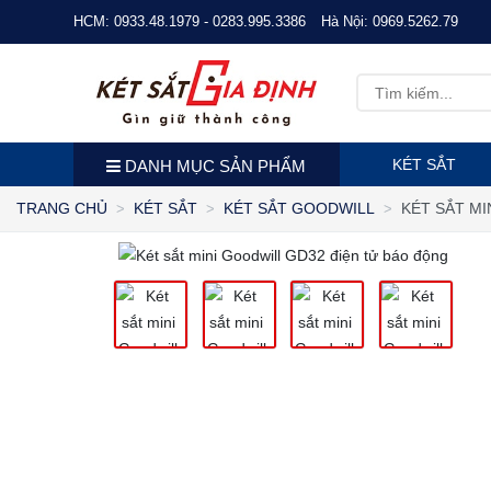
HCM:
0933.48.1979 - 0283.995.3386
Hà Nội:
0969.5262.79
KÉT SẮT
DANH MỤC SẢN PHẨM
KÉT SẮT M
TRANG CHỦ
KÉT SẮT
KÉT SẮT GOODWILL