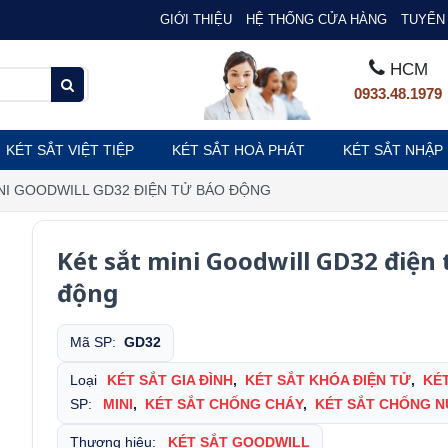
GIỚI THIỆU
HỆ THỐNG CỬA HÀNG
TUYỂN 
HCM
0933.48.1979
KÉT SẮT VIỆT TIỆP
KÉT SẮT HOÀ PHÁT
KÉT SẮT NHẬP
INI GOODWILL GD32 ĐIỆN TỬ BÁO ĐỘNG
Két sắt mini Goodwill GD32 điện
động
Mã SP:
GD32
Loại
KÉT SẮT GIA ĐÌNH
,
KÉT SẮT KHÓA ĐIỆN TỬ
,
KÉ
SP:
MINI
,
KÉT SẮT CHỐNG CHÁY
,
KÉT SẮT CHỐNG 
Thương hiệu:
KÉT SẮT GOODWILL