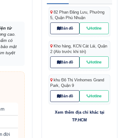
82 Phan Đăng Lưu, Phường
5, Quận Phú Nhuận
iện tử
Bản đồ
Hotline
ợng cao.
phẩm có
Kho hàng, KCN Cát Lái, Quận
a bảo mật
2 (Alo trước khi tới)
âm tuyệt
Bản đồ
Hotline
khu Đô Thị Vinhomes Grand
Park, Quận 9
Bản đồ
Hotline
mm
Xem thêm địa chỉ khác tại
TP.HCM
n đời