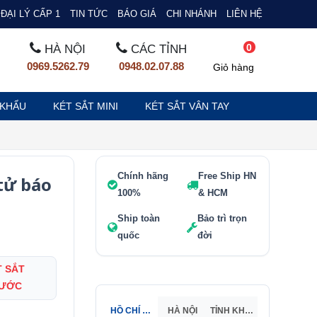
ĐẠI LÝ CẤP 1
TIN TỨC
BÁO GIÁ
CHI NHÁNH
LIÊN HỆ
0
HÀ NỘI
CÁC TỈNH
0969.5262.79
0948.02.07.88
Giỏ hàng
 KHẨU
KÉT SẮT MINI
KÉT SẮT VÂN TAY
Chính hãng
Free Ship HN
 tử báo
100%
& HCM
Ship toàn
Bảo trì trọn
quốc
đời
T SẮT
NƯỚC
HỒ CHÍ MINH
HÀ NỘI
TỈNH KHÁC