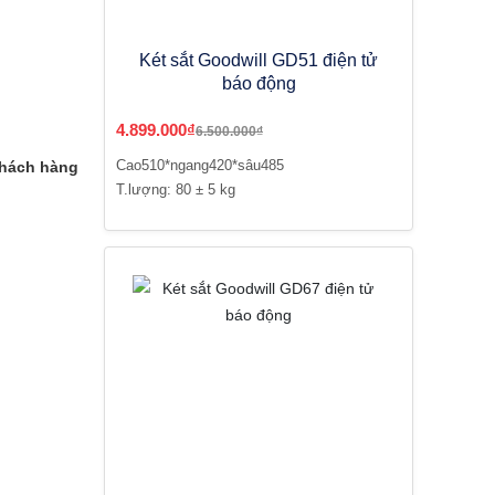
Két sắt Goodwill GD51 điện tử
báo động
4.899.000₫
6.500.000₫
Cao510*ngang420*sâu485
khách hàng
T.lượng: 80 ± 5 kg