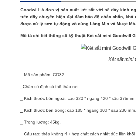
Goodwill là đơn vị sản xuất két sắt với bề dày kinh 
trên dây chuyền hiện đại đảm bảo độ chắc chắn, khả 
được xử lý sơn tự động vô cùng Láng Mịn và Mượt Mà
Mô tả chi tiết thông số kỹ thuật Két sắt mini
Goodwill G
Két sắt mini
_ Mã sản phẩm: GD32
_Chân cố định có thể tháo rời.
_ Kích thước bên ngoài: cao 320 * ngang 420 * sâu 375mm (
_ Kích thước bên trong: cao 185 * ngang 300 * sâu 230 mm. 
_ Trọng lượng: 45kg.
_ Cấu tạo: thép không rỉ + hợp chất cách nhiệt đúc liền khối 