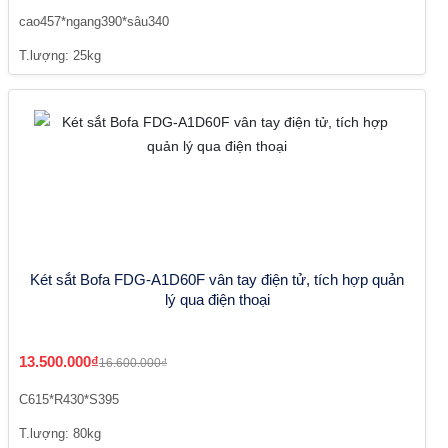
cao457*ngang390*sâu340
T.lượng: 25kg
Két sắt Bofa FDG-A1D60F vân tay điện tử, tích hợp quản
lý qua điện thoại
13.500.000₫
16.600.000₫
C615*R430*S395
T.lượng: 80kg