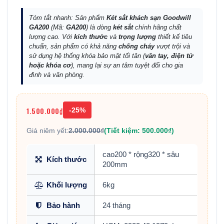
Tóm tắt nhanh: Sản phẩm
Két sắt khách sạn Goodwill
GA200
(Mã:
GA200
) là dòng
két sắt
chính hãng chất
lượng cao. Với
kích thước
và
trọng lượng
thiết kế tiêu
chuẩn, sản phẩm có khả năng
chống cháy
vượt trội và
sử dụng hệ thống khóa bảo mật tối tân (
vân tay, điện tử
hoặc khóa cơ
), mang lại sự an tâm tuyệt đối cho gia
đình và văn phòng.
1.500.000₫
-25%
Giá niêm yết:
2.000.000₫
(Tiết kiệm: 500.000₫)
cao200 * rộng320 * sâu
Kích thước
200mm
Khối lượng
6kg
Bảo hành
24 tháng