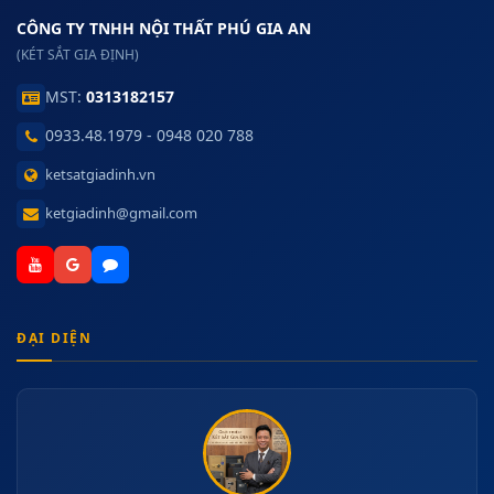
CÔNG TY TNHH NỘI THẤT PHÚ GIA AN
(KÉT SẮT GIA ĐỊNH)
MST:
0313182157
0933.48.1979 - 0948 020 788
ketsatgiadinh.vn
ketgiadinh@gmail.com
ĐẠI DIỆN