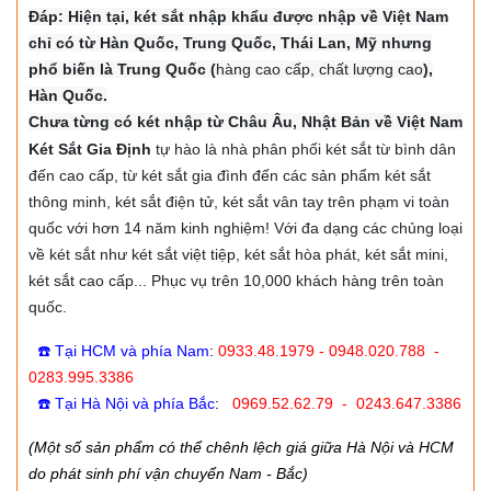
Đáp: Hiện tại, két sắt nhập khẩu được nhập về Việt Nam
chỉ có từ Hàn Quốc, Trung Quốc, Thái Lan, Mỹ nhưng
phổ biến là Trung Quốc (
hàng cao cấp, chất lượng cao
),
Hàn Quốc.
Chưa từng có két nhập từ Châu Âu, Nhật Bản về Việt Nam
Két Sắt Gia Định
tự hào là nhà phân phối két sắt từ bình dân
đến cao cấp, từ két sắt gia đình đến các sản phẩm két sắt
thông minh, két sắt điện tử, két sắt vân tay trên phạm vi toàn
quốc với hơn 14 năm kinh nghiệm! Với đa dạng các chủng loại
về két sắt như két sắt việt tiệp, két sắt hòa phát, két sắt mini,
két sắt cao cấp... Phục vụ trên 10,000 khách hàng trên toàn
quốc.
☎️ Tại HCM và phía Nam
:
0933.48.1979 - 0948.020.788 -
0283.995.3386
☎️ Tại Hà Nội và phía Bắc
:
0969.52.62.79 - 0243.647.3386
(Một số sản phẩm có thể chênh lệch giá giữa Hà Nội và HCM
do phát sinh phí vận chuyển Nam - Bắc)