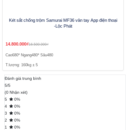
Két sắt chống trộm Samurai MF36 vân tay App điện thoại
-Lộc Phát
14.800.000₫
16.500.000₫
Cao680* Ngang480* Sâu480
T.lượng: 160kg ± 5
Đánh giá trung bình
5/5
(0 Nhận xét)
5
0%
4
0%
3
0%
2
0%
1
0%