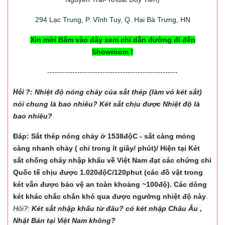
294
Lạc Trung, P. Vĩnh Tuy, Q. Hai Bà Trưng, HN
Xin mời Bấm vào đây xem chỉ dẫn đường đi đến
Showroom !
----------------------------------------------------
Hỏi
?: Nhiệt độ nón
g chảy của sắt thép (làm vỏ két sắt)
nói chung là bao nhiêu? Két sắt chịu được Nhiệt độ là
bao nhiêu?
Đáp: Sắt thép nóng chảy ở 1538độC - sắt càng mỏng
càng nhanh chảy ( chỉ trong ít giây/ phút)/ Hiện tại Két
sắt chống cháy nhập khẩu về Việt Nam đạt các chứng chỉ
Quốc tế chịu được 1.020độC/120phut (các đồ vật trong
két vẫn được bảo vệ an toàn khoảng ~100độ). Các dòng
két khác chắc chắn khó qua được ngưỡng nhiệt độ này
.
Hỏi?:
Két sắt nhập khẩu từ đâu? có két nhập Châu Âu ,
Nhật Bản tại Việt Nam không?