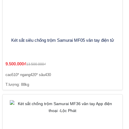
Két sắt siêu chống trộm Samurai MF05 vân tay điện tử
9.500.000₫
13.500.000₫
cao510* ngang420* sâu430
T.lượng: 88kg