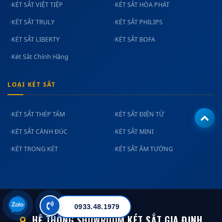
KÉT SẮT VIỆT TIỆP
KÉT SẮT HÒA PHÁT
KÉT SẮT TRULY
KÉT SẮT PHILIPS
KÉT SẮT LIBERTY
KÉT SẮT BOFA
Két Sắt Chính Hãng
LOẠI KÉT SẮT
KÉT SẮT THÉP TẤM
KÉT SẮT ĐIỆN TỬ
KÉT SẮT CÁNH ĐÚC
KÉT SẮT MINI
KÉT TRONG KÉT
KÉT SẮT ÂM TƯỜNG
0933.48.1979
HỆ THỐNG SHOWROOM KÉT SẮT GIA ĐỊNH