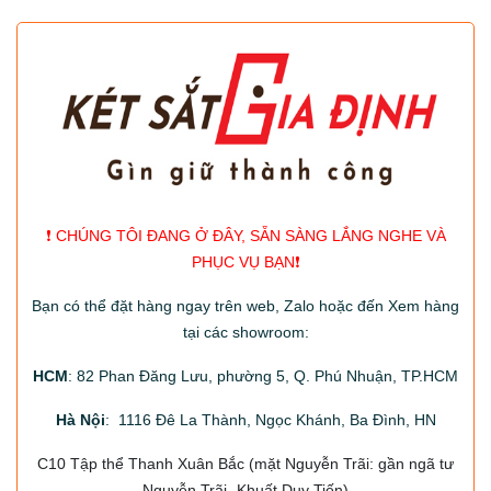
❗️ CHÚNG TÔI ĐANG Ở ĐÂY, SẴN SÀNG LẮNG NGHE VÀ
PHỤC VỤ BẠN❗️
Bạn có thể đặt hàng ngay trên web, Zalo hoặc đến Xem hàng
tại các showroom:
HCM
: 82 Phan Đăng Lưu, phường 5, Q. Phú Nhuận, TP.HCM
Hà Nội
: 1116 Đê La Thành, Ngọc Khánh, Ba Đình, HN
C10 Tập thể Thanh Xuân Bắc
(mặt Nguyễn Trãi: gần ngã tư
Nguyễn Trãi- Khuất Duy Tiến)