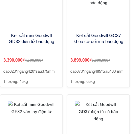
Két sắt mini Goodwill
Két sắt Goodwill GC37
GD32 điện tử báo động
khóa cơ đổi mã báo động
3.390.000₫
3.899.000₫
4.500.000₫
5.600.000₫
cao320*ngang420*sâu375mm
cao370*ngang485*Sâu430 mm
T.lượng: 45kg
T.lượng: 65kg