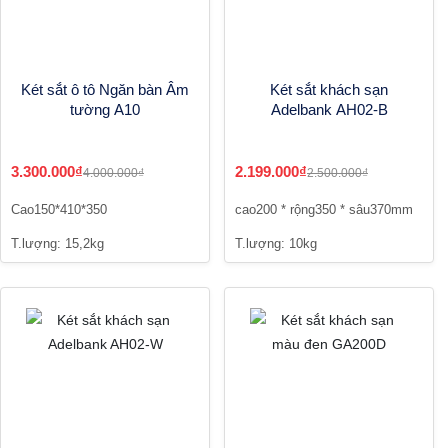
Két sắt ô tô Ngăn bàn Âm
Két sắt khách sạn
tường A10
Adelbank AH02-B
3.300.000₫
2.199.000₫
4.000.000₫
2.500.000₫
Cao150*410*350
cao200 * rộng350 * sâu370mm
T.lượng: 15,2kg
T.lượng: 10kg