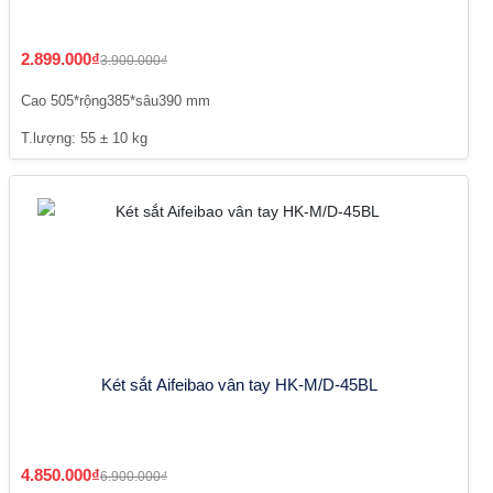
2.899.000₫
3.900.000₫
Cao 505*rộng385*sâu390 mm
T.lượng: 55 ± 10 kg
Két sắt Aifeibao vân tay HK-M/D-45BL
4.850.000₫
6.900.000₫