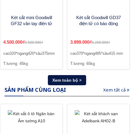
Két sắt mini Goodwill
Két sắt Goodwill GD37
GF32 vân tay điện tử
điện tử có báo động
4.500.000₫
3.899.000₫
5.500.000₫
5.200.000₫
cao320*ngang420*sâu375mm
cao370*ngang485*sâu415 mm
T.lượng: 45kg
T.lượng: 65kg
Xem toàn bộ
SẢN PHẨM CÙNG LOẠI
Xem tất cả