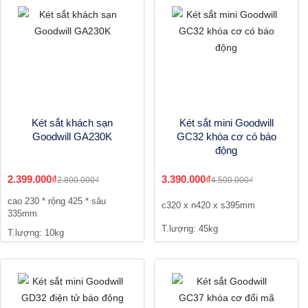
Két sắt khách sạn
Két sắt mini Goodwill
Goodwill GA230K
GC32 khóa cơ có báo
động
2.399.000₫
3.390.000₫
2.800.000₫
4.500.000₫
cao 230 * rộng 425 * sâu
c320 x n420 x s395mm
335mm
T.lượng: 45kg
T.lượng: 10kg