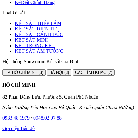
Két Sắt Chính Hãng
Loại két sắt
KÉT SẮT THÉP TẤM
KÉT SẮT ĐIỆN TỬ
KÉT SẮT CÁNH ĐÚC
KÉT SẮT MINI
KÉT TRONG KÉT
KÉT SẮT ÂM TƯỜNG
Hệ Thống Showroom Két sắt Gia Định
TP. HỒ CHÍ MINH (3)
HÀ NỘI (3)
CÁC TỈNH KHÁC (7)
HỒ CHÍ MINH
82 Phan Đăng Lưu, Phường 5, Quận Phú Nhuận
(Gần Trường Tiểu Học Cao Bá Quát - Kế bên quán Chuối Nướng)
0933.48.1979
/
0948.02.07.88
Gọi điện
Bản đồ