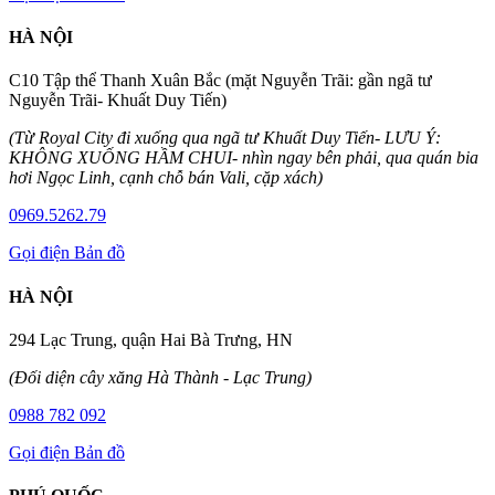
HÀ NỘI
C10 Tập thể Thanh Xuân Bắc (mặt Nguyễn Trãi: gần ngã tư
Nguyễn Trãi- Khuất Duy Tiến)
(Từ Royal City đi xuống qua ngã tư Khuất Duy Tiến- LƯU Ý:
KHÔNG XUỐNG HẦM CHUI- nhìn ngay bên phải, qua quán bia
hơi Ngọc Linh, cạnh chỗ bán Vali, cặp xách)
0969.5262.79
Gọi điện
Bản đồ
HÀ NỘI
294 Lạc Trung, quận Hai Bà Trưng, HN
(Đối diện cây xăng Hà Thành - Lạc Trung)
0988 782 092
Gọi điện
Bản đồ