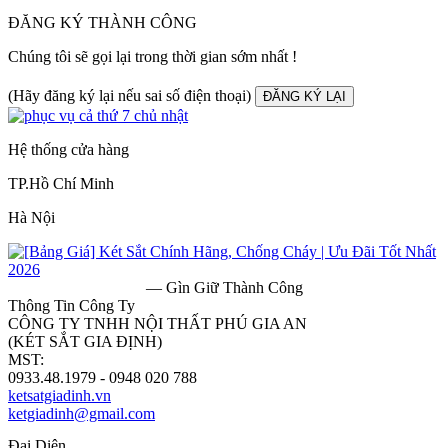
ĐĂNG KÝ THÀNH CÔNG
Chúng tôi sẽ gọi lại trong thời gian sớm nhất !
(Hãy đăng ký lại nếu sai số điện thoại)
ĐĂNG KÝ LẠI
Hệ thống cửa hàng
TP.Hồ Chí Minh
Hà Nội
— Gìn Giữ Thành Công
Thông Tin Công Ty
CÔNG TY TNHH NỘI THẤT PHÚ GIA AN
(KÉT SẮT GIA ĐỊNH)
MST:
0313182157
0933.48.1979 - 0948 020 788
ketsatgiadinh.vn
ketgiadinh@gmail.com
Đại Diện