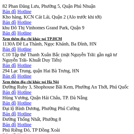
82 Phan Đăng Lưu, Phường 5, Quận Phú Nhuận
Bản đồ
Hotline
Kho hàng, KCN Cát Lái, Quận 2 (Alo trước khi tới)
Bản đồ
Hotline
khu Đô Thị Vinhomes Grand Park, Quận 9
Bản đồ
Hotline
Xem thêm địa chỉ khác tại TP.HCM
1130A Đê La Thành, Ngọc Khánh, Ba Đình, HN
Bản đồ
Hotline
C10 Tập thể Thanh Xuân Bắc (mặt Nguyễn Trãi: gần ngã tư
Nguyễn Trãi- Khuất Duy Tiến)
Bản đồ
Hotline
294 Lạc Trung, quận Hai Bà Trưng, HN
Bản đồ
Hotline
Xem thêm địa chỉ khác tại Hà Nội
Đường Ruby 3, Shophouse Bãi Kem, Phường An Thới, Phú Quốc
Bản đồ
Hotline
Hùng Vương, Quận Hải Châu, TP. Đà Nẵng
Bản đồ
Hotline
Đại lộ Bình Dương, Phường Phú Cường
Bản đồ
Hotline
Đường Thống Nhất, Phường 8
Bản đồ
Hotline
Phú Riềng Đỏ, TP Đồng Xoài