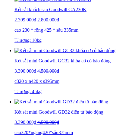
Két sắt khách sạn Goodwill GA230K
2.399.000₫
2.800.000₫
cao 230 * rộng 425 * sâu 335mm
T.lượng: 10kg
Két sắt mini Goodwill GC32 khóa cơ có báo động
3.390.000₫
4.500.000₫
c320 x n420 x s395mm
T.lượng: 45kg
Két sắt mini Goodwill GD32 điện tử báo động
3.390.000₫
4.500.000₫
cao320*ngang420*sâu375mm