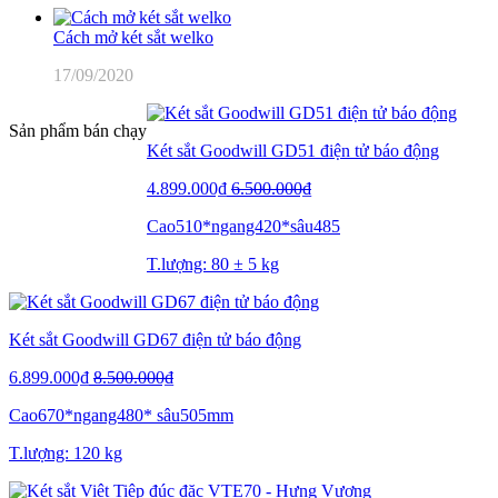
Cách mở két sắt welko
17/09/2020
Sản phẩm bán chạy
Két sắt Goodwill GD51 điện tử báo động
4.899.000₫
6.500.000₫
Cao510*ngang420*sâu485
T.lượng: 80 ± 5 kg
Két sắt Goodwill GD67 điện tử báo động
6.899.000₫
8.500.000₫
Cao670*ngang480* sâu505mm
T.lượng: 120 kg