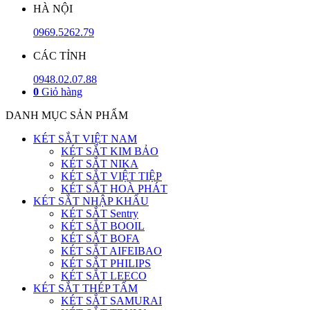
HÀ NỘI
0969.5262.79
CÁC TỈNH
0948.02.07.88
0
Giỏ hàng
DANH MỤC SẢN PHẨM
KÉT SẮT VIỆT NAM
KÉT SẮT KIM BẢO
KÉT SẮT NIKA
KÉT SẮT VIỆT TIỆP
KÉT SẮT HOÀ PHÁT
KÉT SẮT NHẬP KHẨU
KÉT SẮT Sentry
KÉT SẮT BOOIL
KÉT SẮT BOFA
KÉT SẮT AIFEIBAO
KÉT SẮT PHILIPS
KÉT SẮT LEECO
KÉT SẮT THÉP TẤM
KÉT SẮT SAMURAI