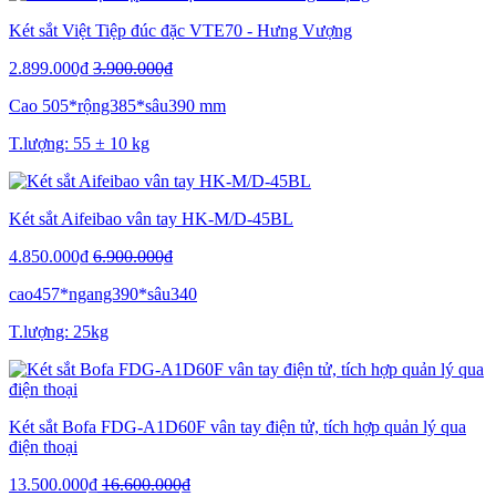
Két sắt Việt Tiệp đúc đặc VTE70 - Hưng Vượng
2.899.000₫
3.900.000₫
Cao 505*rộng385*sâu390 mm
T.lượng: 55 ± 10 kg
Két sắt Aifeibao vân tay HK-M/D-45BL
4.850.000₫
6.900.000₫
cao457*ngang390*sâu340
T.lượng: 25kg
Két sắt Bofa FDG-A1D60F vân tay điện tử, tích hợp quản lý qua
điện thoại
13.500.000₫
16.600.000₫