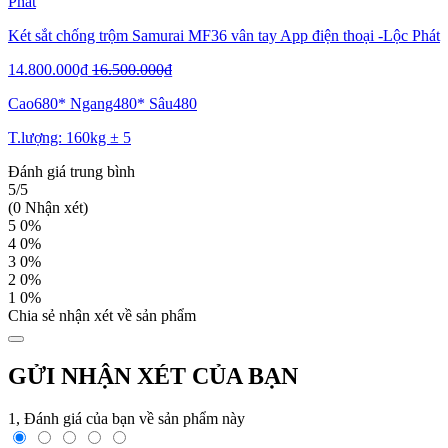
Két sắt chống trộm Samurai MF36 vân tay App điện thoại -Lộc Phát
14.800.000₫
16.500.000₫
Cao680* Ngang480* Sâu480
T.lượng: 160kg ± 5
Đánh giá trung bình
5/5
(0 Nhận xét)
5
0%
4
0%
3
0%
2
0%
1
0%
Chia sẻ nhận xét về sản phẩm
GỬI NHẬN XÉT CỦA BẠN
1, Đánh giá của bạn về sản phẩm này