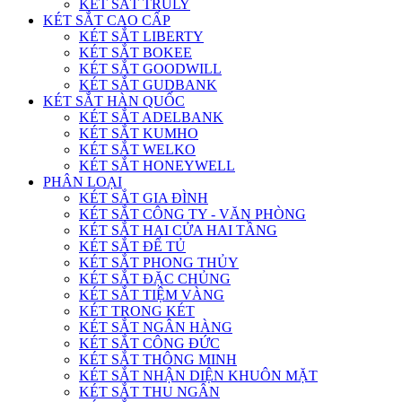
KÉT SẮT TRULY
KÉT SẮT CAO CẤP
KÉT SẮT LIBERTY
KÉT SẮT BOKEE
KÉT SẮT GOODWILL
KÉT SẮT GUDBANK
KÉT SẮT HÀN QUỐC
KÉT SẮT ADELBANK
KÉT SẮT KUMHO
KÉT SẮT WELKO
KÉT SẮT HONEYWELL
PHÂN LOẠI
KÉT SẮT GIA ĐÌNH
KÉT SẮT CÔNG TY - VĂN PHÒNG
KÉT SẮT HAI CỬA HAI TẦNG
KÉT SẮT ĐỂ TỦ
KÉT SẮT PHONG THỦY
KÉT SẮT ĐẶC CHỦNG
KÉT SẮT TIỆM VÀNG
KÉT TRONG KÉT
KÉT SẮT NGÂN HÀNG
KÉT SẮT CÔNG ĐỨC
KÉT SẮT THÔNG MINH
KÉT SẮT NHẬN DIỆN KHUÔN MẶT
KÉT SẮT THU NGÂN