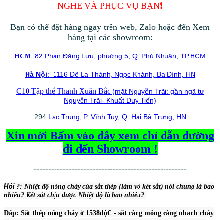
NGHE VÀ PHỤC VỤ BẠN❗️
Bạn có thể đặt hàng ngay trên web, Zalo hoặc đến Xem
hàng tại các showroom:
: 82 Phan Đăng Lưu, phường 5, Q. Phú Nhuận, TP.HCM
HCM
Hà Nội
: 1116 Đê La Thành, Ngọc Khánh, Ba Đình, HN
C10 Tập thể Thanh Xuân Bắc
(mặt Nguyễn Trãi: gần ngã tư
Nguyễn Trãi- Khuất Duy Tiến)
294
Lạc Trung, P. Vĩnh Tuy, Q. Hai Bà Trưng, HN
Xin mời Bấm vào đây xem chỉ dẫn đường
đi đến Showroom !
----------------------------------------------------
Hỏi
?: Nhiệt độ nón
g chảy của sắt thép (làm vỏ két sắt) nói chung là bao
nhiêu? Két sắt chịu được Nhiệt độ là bao nhiêu?
Đáp: Sắt thép nóng chảy ở 1538độC - sắt càng mỏng càng nhanh chảy