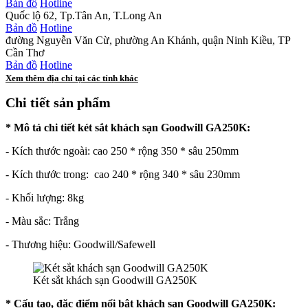
Bản đồ
Hotline
Quốc lộ 62, Tp.Tân An, T.Long An
Bản đồ
Hotline
đường Nguyễn Văn Cừ, phường An Khánh, quận Ninh Kiều, TP
Cần Thơ
Bản đồ
Hotline
Xem thêm địa chỉ tại các tỉnh khác
Chi tiết sản phẩm
* Mô tả chi tiết
két sắt
khách sạn Goodwill GA250K:
- Kích thước ngoài:
cao 250 * rộng 350 * sâu 250mm
- Kích thước trong:
cao 240 * rộng 340 * sâu 230mm
- Khối lượng: 8kg
- Màu sắc: Trắng
- Th­ương hiệu:
Goodwill/Safewell
Két sắt khách sạn Goodwill GA250K
* Cấu tạo, đặc điểm nổi bật khách sạn Goodwill GA250K: