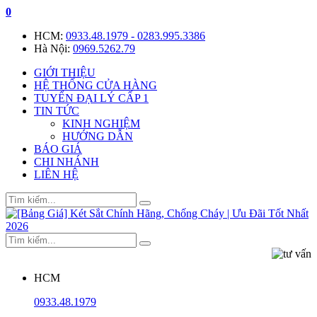
0
HCM:
0933.48.1979 - 0283.995.3386
Hà Nội:
0969.5262.79
GIỚI THIỆU
HỆ THỐNG CỬA HÀNG
TUYỂN ĐẠI LÝ CẤP 1
TIN TỨC
KINH NGHIỆM
HƯỚNG DẪN
BÁO GIÁ
CHI NHÁNH
LIÊN HỆ
HCM
0933.48.1979