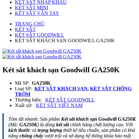
KÉT SẮT NHẬP KHẨU
KÉT SẮT MINI
KÉT SẮT VÂN TAY
TRANG CHỦ
KÉT SẮT
KÉT SẮT GOODWILL
KÉT SẮT KHÁCH SẠN GOODWILL GA250K
Két sắt khách sạn Goodwill GA250K
Mã SP:
GA250K
Loại SP:
KÉT SẮT KHÁCH SẠN
,
KÉT SẮT CHỐNG
TRỘM
Thương hiệu:
KÉT SẮT GOODWILL
Xuất xứ:
KÉT SẮT VIỆT NAM
Tóm tắt nhanh: Sản phẩm
Két sắt khách sạn Goodwill GA250K
(Mã:
GA250K
) là dòng
két sắt
chính hãng chất lượng cao. Với
kích thước
và
trọng lượng
thiết kế tiêu chuẩn, sản phẩm có khả
năng
chống cháy
vượt trội và sử dụng hệ thống khóa bảo mật