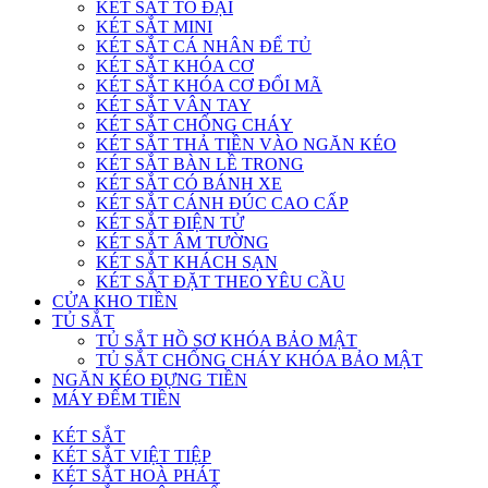
KÉT SẮT TO ĐẠI
KÉT SẮT MINI
KÉT SẮT CÁ NHÂN ĐỂ TỦ
KÉT SẮT KHÓA CƠ
KÉT SẮT KHÓA CƠ ĐỔI MÃ
KÉT SẮT VÂN TAY
KÉT SẮT CHỐNG CHÁY
KÉT SẮT THẢ TIỀN VÀO NGĂN KÉO
KÉT SẮT BÀN LỀ TRONG
KÉT SẮT CÓ BÁNH XE
KÉT SẮT CÁNH ĐÚC CAO CẤP
KÉT SẮT ĐIỆN TỬ
KÉT SẮT ÂM TƯỜNG
KÉT SẮT KHÁCH SẠN
KÉT SẮT ĐẶT THEO YÊU CẦU
CỬA KHO TIỀN
TỦ SẮT
TỦ SẮT HỒ SƠ KHÓA BẢO MẬT
TỦ SẮT CHỐNG CHÁY KHÓA BẢO MẬT
NGĂN KÉO ĐỰNG TIỀN
MÁY ĐẾM TIỀN
KÉT SẮT
KÉT SẮT VIỆT TIỆP
KÉT SẮT HOÀ PHÁT