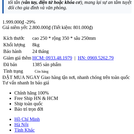
tối tân (
vân tay, điện tử hoặc khóa cơ
), mang lại sự an tâm tuyệt
đối cho gia đình và văn phòng.
1.999.000₫
-29%
Giá niêm yết:
2.800.000₫
(Tiết kiệm: 801.000₫)
Kích thước
cao 250 * rộng 350 * sâu 250mm
Khối lượng
8kg
Bảo hành
24 tháng
Giảm giá thêm
HCM: 0933.48.1979
|
HN: 0969.5262.79
Đã bán
1385 sản phẩm
Tình trạng
Còn hàng
ĐẶT MUA NGAY
Giao hàng tận nơi, nhanh chóng trên toàn quốc
Tư vấn nhanh
In báo giá
Chính hãng 100%
Free Ship HN & HCM
Ship toàn quốc
Bảo trì trọn đời
Hồ Chí Minh
Hà Nội
Tỉnh Khác