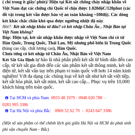
( chỉ trong ít giây/ phút)/ Hiện tại Két sắt chống cháy nhập khẩu về
Việt Nam đạt các chứng chỉ Quốc tế chịu được 1.020độC/120phut (các
đồ vật trong két vẫn được bảo vệ an toàn khoảng ~100độ). Các dòng
két khác chắc chắn khó qua được ngưỡng nhiệt độ này
.
Hỏi?:
Két sắt nhập khẩu từ đâu? có két nhập Châu Âu , Nhật Bản tại
Việt Nam không?
Đáp: Hiện tại, két sắt nhập khẩu được nhập về Việt Nam chỉ có từ
Hàn Quốc, Trung Quốc, Thái Lan, Mỹ nhưng phổ biến là Trung Quốc
(
hàng cao cấp, chất lượng cao
), Hàn Quốc.
Chưa từng có két nhập từ Châu Âu, Nhật Bản về Việt Nam
tự hào là nhà phân phối két sắt từ bình dân đến cao
Két Sắt Gia Định
cấp, từ két sắt gia đình đến các sản phẩm két sắt thông minh, két sắt
điện tử, két sắt vân tay trên phạm vi toàn quốc với hơn 14 năm kinh
nghiệm! Với đa dạng các chủng loại về két sắt như két sắt việt tiệp,
két sắt hòa phát, két sắt mini, két sắt cao cấp... Phục vụ trên 10,000
khách hàng trên toàn quốc.
☎️ Tại HCM và phía Nam
:
0933.48.1979 - 0948.020.788 -
0283.995.3386
☎️ Tại Hà Nội và phía Bắc
:
0969.52.62.79 - 0243.647.3386
(Một số sản phẩm có thể chênh lệch giá giữa Hà Nội và HCM do phát sinh
phí vận chuyển Nam - Bắc)