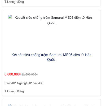
T.lượng: 80kg
Két sắt siêu chống trộm Samurai ME05 điện tử Hàn
Quốc
8.600.000₫
11.500.000₫
Cao510* Ngang420* Sâu430
T.lượng: 88kg