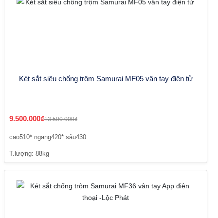
Két sắt siêu chống trộm Samurai MF05 vân tay điện tử
9.500.000₫
13.500.000₫
cao510* ngang420* sâu430
T.lượng: 88kg