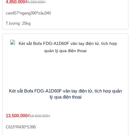
4.850.000₫
6.900.000₫
cao457*ngang390*sâu340
T.lượng: 25kg
Két sắt Bofa FDG-A1D60F vân tay điện tử, tích hợp quản
lý qua điện thoại
13.500.000₫
16.600.000₫
C615*R430*S395