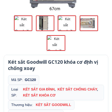
Két sắt Goodwill GC120 khóa cơ định vị
chống xoay
Mã SP:
GC120
Loại
KÉT SẮT GIA ĐÌNH
,
KÉT SẮT CHỐNG CHÁY
,
SP:
KÉT SẮT KHÓA CƠ
Thương hiệu:
KÉT SẮT GOODWILL