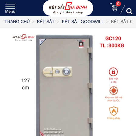
0
KÉT SẮT G
TRANG CHỦ
KÉT SẮT
KÉT SẮT GOODWILL