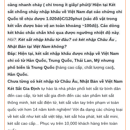
càng nhanh chảy ( chỉ trong ít giây/ phút)/ Hiện tại Két
sắt chống cháy nhập khẩu về Việt Nam đạt các chứng chỉ
Quốc tế chịu được 1.020độC/120phut (các đồ vật trong
két vẫn được bảo vệ an toàn khoảng ~100độ). Các dòng
két khác chắc chắn khó qua được ngưỡng nhiệt độ này
.
Hỏi?:
Két sắt nhập khẩu từ đâu? có két nhập Châu Âu ,
Nhật Bản tại Việt Nam không?
Đáp: Hiện tại, két sắt nhập khẩu được nhập về Việt Nam
chỉ có từ Hàn Quốc, Trung Quốc, Thái Lan, Mỹ nhưng
phổ biến là Trung Quốc (
hàng cao cấp, chất lượng cao
),
Hàn Quốc.
Chưa từng có két nhập từ Châu Âu, Nhật Bản về Việt Nam
Két Sắt Gia Định
tự hào là nhà phân phối két sắt từ bình dân
đến cao cấp, từ két sắt gia đình đến các sản phẩm két sắt
thông minh, két sắt điện tử, két sắt vân tay trên phạm vi toàn
quốc với hơn 14 năm kinh nghiệm! Với đa dạng các chủng loại
về két sắt như két sắt việt tiệp, két sắt hòa phát, két sắt mini,
két sắt cao cấp... Phục vụ trên 10,000 khách hàng trên toàn