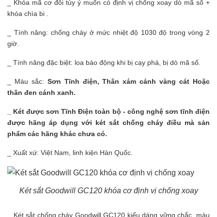
_ Khóa mã cơ đỗi tùy ý muốn có định vị chống xoay dò mã số +
khóa chìa bi .
_ Tính năng: chống cháy ở mức nhiệt độ 1030 độ trong vòng 2
giờ.
_ Tính năng đặc biệt: loa báo động khi bị cạy phá, bị dò mã số.
_ Màu sắc:
Sơn Tĩnh điện, Thân xám cánh vàng cát Hoặc
thân đen cánh xanh.
_
Két được sơn Tĩnh Điện toàn bộ - công nghệ sơn tĩnh điện
được hãng áp dụng với két sắt chống cháy điều mà sản
phẩm các hãng khác chưa có.
_ Xuất xứ: Việt Nam, linh kiện Hàn Quốc.
Két sắt Goodwill GC120 khóa cơ định vị chống xoay
_ Két sắt chống cháy Goodwill GC120 kiểu dáng vững chắc, màu