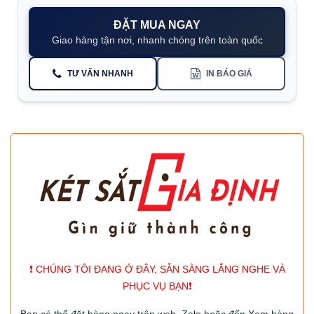
ĐẶT MUA NGAY
Giao hàng tận nơi, nhanh chóng trên toàn quốc
TƯ VẤN NHANH
IN BÁO GIÁ
❗️ CHÚNG TÔI ĐANG Ở ĐÂY, SẴN SÀNG LẮNG NGHE VÀ
PHỤC VỤ BẠN❗️