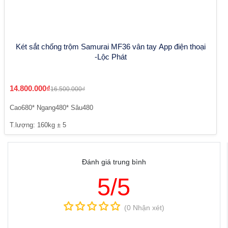
Két sắt chống trộm Samurai MF36 vân tay App điện thoại
-Lộc Phát
14.800.000₫
16.500.000₫
Cao680* Ngang480* Sâu480
T.lượng: 160kg ± 5
Đánh giá trung bình
5/5
(0 Nhận xét)