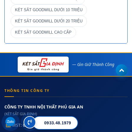
KÉT SẮT GOODWILL DƯỚI 10 TRIỆU
KÉT SẮT GOODWILL DƯỚI 20 TRIỆU
KÉT SẮT GOODWILL CAO CẤP
— Gìn Giữ Thành Công
THÔNG TIN CÔNG TY
CÔNG TY TNHH NỘI THẤT PHÚ GIA AN
(KÉT SẮT GIA ĐỊNH)
0933.48.1979
MST:
0313182157