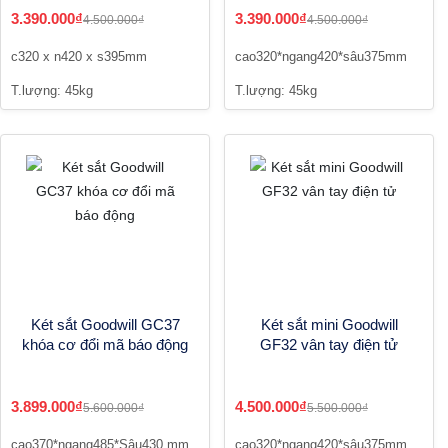
3.390.000₫
3.390.000₫
4.500.000₫
4.500.000₫
c320 x n420 x s395mm
cao320*ngang420*sâu375mm
T.lượng: 45kg
T.lượng: 45kg
Két sắt Goodwill GC37
Két sắt mini Goodwill
khóa cơ đổi mã báo động
GF32 vân tay điện tử
3.899.000₫
4.500.000₫
5.600.000₫
5.500.000₫
cao370*ngang485*Sâu430 mm
cao320*ngang420*sâu375mm