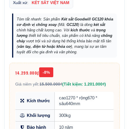
Xuất xứ:
KÉT SẮT VIỆT NAM
Tóm tắt nhanh: Sản phẩm
Két sắt Goodwill GC120 khóa
cơ định vị chống xoay
(Mã:
GC120
) là dòng
két sắt
chính hãng chất lượng cao. Với
kích thước
và
trọng
lượng
thiết kế tiêu chuẩn, sản phẩm có khả năng
chống
cháy
vượt trội và sử dụng hệ thống khóa bảo mật tối tân
(
vân tay, điện tử hoặc khóa cơ
), mang lại sự an tâm
tuyệt đối cho gia đình và văn phòng.
14.299.000₫
-8%
Giá niêm yết:
15.500.000₫
(Tiết kiệm: 1.201.000₫)
cao1270 * rộng670 *
Kích thước
sâu640mm
Khối lượng
300kg
Bảo hành
10 năm