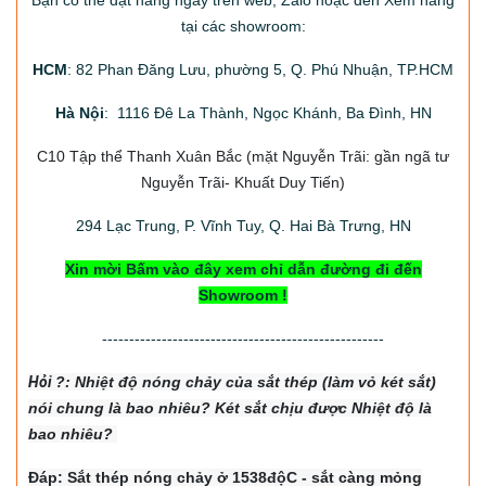
Bạn có thể đặt hàng ngay trên web, Zalo hoặc đến Xem hàng
tại các showroom:
HCM
: 82 Phan Đăng Lưu, phường 5, Q. Phú Nhuận, TP.HCM
Hà Nội
: 1116 Đê La Thành, Ngọc Khánh, Ba Đình, HN
C10 Tập thể Thanh Xuân Bắc
(mặt Nguyễn Trãi: gần ngã tư
Nguyễn Trãi- Khuất Duy Tiến)
294
Lạc Trung, P. Vĩnh Tuy, Q. Hai Bà Trưng, HN
Xin mời Bấm vào đây xem chỉ dẫn đường đi đến
Showroom !
----------------------------------------------------
Hỏi
?: Nhiệt độ nón
g chảy của sắt thép (làm vỏ két sắt)
nói chung là bao nhiêu? Két sắt chịu được Nhiệt độ là
bao nhiêu?
Đáp: Sắt thép nóng chảy ở 1538độC - sắt càng mỏng