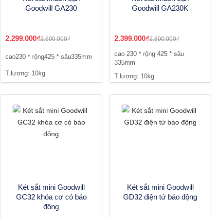
Goodwill GA230
Goodwill GA230K
2.299.000₫
2.399.000₫
2.600.000₫
2.800.000₫
cao 230 * rộng 425 * sâu
cao230 * rộng425 * sâu335mm
335mm
T.lượng: 10kg
T.lượng: 10kg
Két sắt mini Goodwill
Két sắt mini Goodwill
GC32 khóa cơ có báo
GD32 điện tử báo động
động