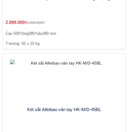
2.899.000₫
3.900.000₫
Cao 505*rộng385*sâu390 mm
T.lượng: 55 ± 10 kg
Két sắt Aifeibao vân tay HK-M/D-45BL