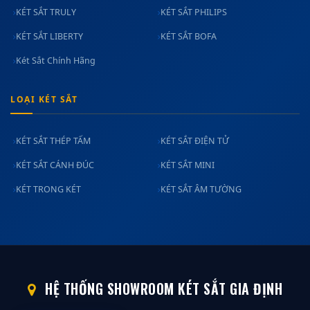
KÉT SẮT TRULY
KÉT SẮT PHILIPS
KÉT SẮT LIBERTY
KÉT SẮT BOFA
Két Sắt Chính Hãng
LOẠI KÉT SẮT
KÉT SẮT THÉP TẤM
KÉT SẮT ĐIỆN TỬ
KÉT SẮT CÁNH ĐÚC
KÉT SẮT MINI
KÉT TRONG KÉT
KÉT SẮT ÂM TƯỜNG
HỆ THỐNG SHOWROOM KÉT SẮT GIA ĐỊNH