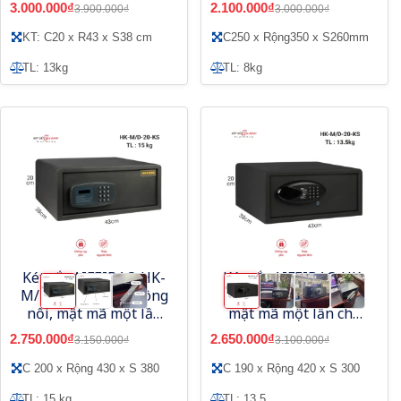
3.000.000₫
2.100.000₫
3.900.000₫
3.000.000₫
KT: C20 x R43 x S38 cm
C250 x Rộng350 x S260mm
TL: 13kg
TL: 8kg
Két sắt AIFEIBAO HK-
Két sắt AIFEIBAO HK-
M/D-20-KS mặt vuông
M/D-20-KS mặt tròn ,
nổi, mật mã một lần
mật mã một lần cho
cho khách sạn
khách sạn
2.750.000₫
2.650.000₫
3.150.000₫
3.100.000₫
C 200 x Rộng 430 x S 380
C 190 x Rộng 420 x S 300
TL: 15 kg
TL: 13.5