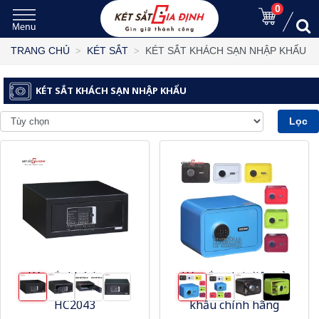
0
KÉT SẮT KHÁCH SẠN NHẬP KHẨU
TRANG CHỦ
KÉT SẮT
KÉT SẮT KHÁCH SẠN NHẬP KHẨU
Lọc
Két sắt khách sạn
Két sắt mini điện tử
Aifeibao HK-M/D-
Aifeibao D25E nhập
HC2043
khẩu chính hãng