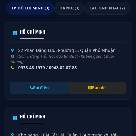
TP. HỒ CHÍ MINH (3)
HÀ NỘI (3)
CÁC TỈNH KHÁC (7)
HỒ CHÍ MINH
82 Phan Đăng Lưu, Phường 5, Quận Phú Nhuận
(Gần Trường Tiểu Học Cao Bá Quát - Kế bên quán Chuối
Nướng)
0933.48.1979
/
0948.02.07.88
Gọi điện
Bản đồ
HỒ CHÍ MINH
Kho hàng, KCN Cát Lái, Quận 2 (Alo trước khi tới)