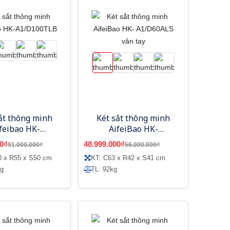
ắt thông minh
Két sắt thông minh
feibao HK-
AifeiBao HK-
1/D100TLB
A1/D60ALS vân tay
0₫
48.999.000₫
91.000.000₫
56.000.000₫
0 x R55 x S50 cm
KT: C63 x R42 x S41 cm
kg
TL: 92kg