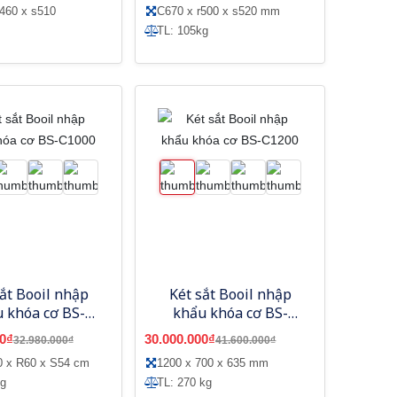
460 x s510
C670 x r500 x s520 mm
TL: 105kg
sắt Booil nhập
Két sắt Booil nhập
 khóa cơ BS-
khẩu khóa cơ BS-
C1000
C1200
0₫
30.000.000₫
32.980.000₫
41.600.000₫
0 x R60 x S54 cm
1200 x 700 x 635 mm
kg
TL: 270 kg