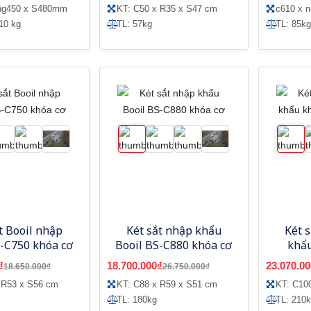
ộng450 x S480mm
KT: C50 x R35 x S47 cm
c610 x n
10 kg
TL: 57kg
TL: 85kg
t Booil nhập
Két sắt nhập khẩu
Két 
-C750 khóa cơ
Booil BS-C880 khóa cơ
khẩu
₫
18.700.000₫
23.070.00
18.650.000₫
26.750.000₫
 R53 x S56 cm
KT: C88 x R59 x S51 cm
KT: C10
TL: 180kg
TL: 210