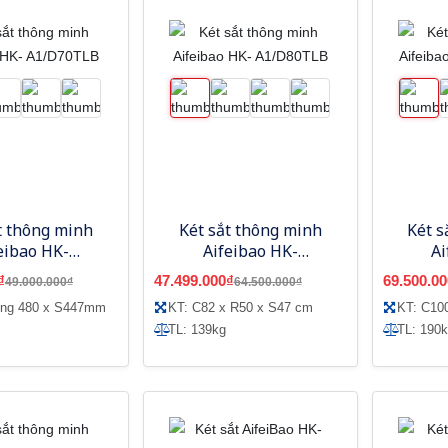
t thông minh
Két sắt thông minh
Két s
eibao HK-
Aifeibao HK-
Ai
/D70TLB
A1/D80TLB
A
₫
47.499.000₫
69.500.00
49.000.000₫
64.500.000₫
ộng 480 x S447mm
KT: C82 x R50 x S47 cm
KT: C10
TL: 139kg
TL: 190