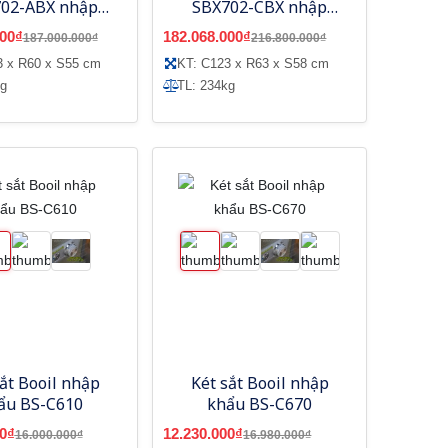
02-ABX nhập
SBX702-CBX nhập
khẩu
khẩu
000₫
182.068.000₫
187.000.000₫
216.800.000₫
3 x R60 x S55 cm
KT: C123 x R63 x S58 cm
kg
TL: 234kg
sắt Booil nhập
Két sắt Booil nhập
ẩu BS-C610
khẩu BS-C670
0₫
12.230.000₫
16.000.000₫
16.980.000₫