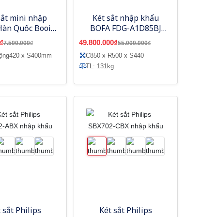
sắt mini nhập
Két sắt nhập khẩu
Hàn Quốc Booil
BOFA FDG-A1D85BJ
C310 khóa cơ
vân tay điện tử, tích
₫
49.800.000₫
7.500.000₫
55.000.000₫
hợp quản lý bằng điện
rộng420 x S400mm
C850 x R500 x S440
thoại
TL: 131kg
 sắt Philips
Két sắt Philips