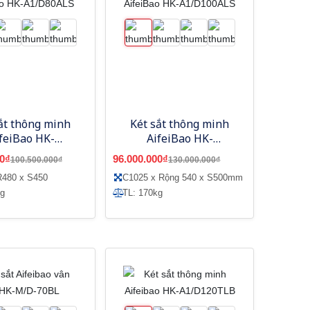
ắt thông minh
Két sắt thông minh
feiBao HK-
AifeiBao HK-
1/D80ALS
A1/D100ALS
0₫
96.000.000₫
100.500.000₫
130.000.000₫
R480 x S450
C1025 x Rộng 540 x S500mm
kg
TL: 170kg