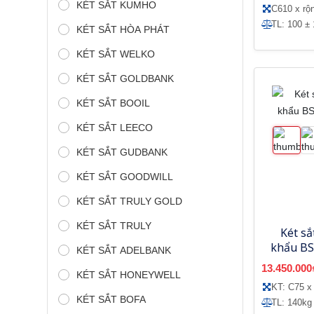
KÉT SẮT KUMHO
C610 x r
TL: 100 ± 
KÉT SẮT HÒA PHÁT
KÉT SẮT WELKO
KÉT SẮT GOLDBANK
KÉT SẮT BOOIL
KÉT SẮT LEECO
KÉT SẮT GUDBANK
KÉT SẮT GOODWILL
KÉT SẮT TRULY GOLD
KÉT SẮT TRULY
Két sắ
khẩu BS
KÉT SẮT ADELBANK
13.450.000
KÉT SẮT HONEYWELL
KT: C75 x
KÉT SẮT BOFA
TL: 140kg