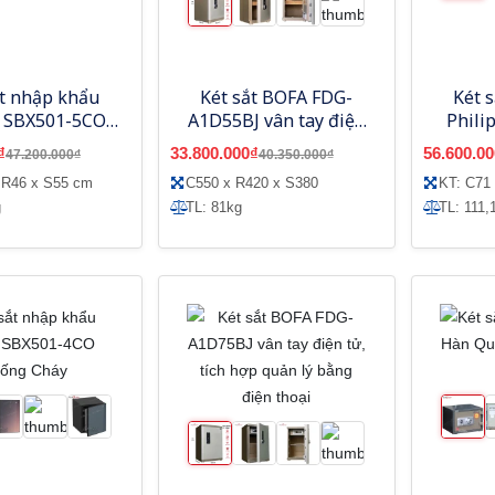
ắt nhập khẩu
Két sắt BOFA FDG-
Két 
s SBX501-5CO
A1D55BJ vân tay điện
Phili
ống Cháy
tử, tích hợp quản lý
C
₫
33.800.000₫
56.600.00
47.200.000₫
40.350.000₫
bằng điện thoại
 R46 x S55 cm
C550 x R420 x S380
KT: C71
g
TL: 81kg
TL: 111,