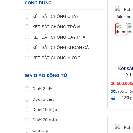
CÔNG DỤNG
KÉT SẮT CHỐNG CHÁY
KÉT SẮT CHỐNG TRỘM
KÉT SẮT CHỐNG CẠY PHÁ
KÉT SẮT CHỐNG KHOAN CẮT
KÉT SẮT CHỐNG NƯỚC
Két sắ
Aif
GIÁ GIAO ĐỘNG TỪ
A1
38.500.000
Dưới 2 triệu
C705 x R
TL: 123kg
Dưới 5 triệu
Dưới 10 triệu
Dưới 20 triệu
Cao cấp