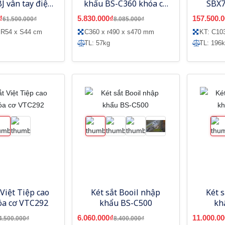
J vân tay điện
khẩu BS-C360 khóa cơ
SBX7
h hợp quản lý
Hàn Quốc
₫
5.830.000₫
157.500.
61.500.000₫
8.085.000₫
 điện thoại
 R54 x S44 cm
C360 x r490 x s470 mm
KT: C10
TL: 57kg
TL: 196
 Việt Tiệp cao
Két sắt Booil nhập
Két 
óa cơ VTC292
khẩu BS-C500
kh
6.060.000₫
11.000.00
4.500.000₫
8.400.000₫