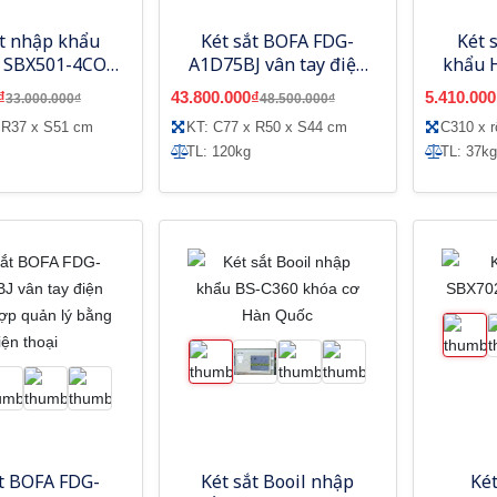
ắt nhập khẩu
Két sắt BOFA FDG-
Két 
s SBX501-4CO
A1D75BJ vân tay điện
khẩu 
ống Cháy
tử, tích hợp quản lý
BS-
₫
43.800.000₫
5.410.000
33.000.000₫
48.500.000₫
bằng điện thoại
 R37 x S51 cm
KT: C77 x R50 x S44 cm
C310 x 
TL: 120kg
TL: 37kg
ắt BOFA FDG-
Két sắt Booil nhập
Két