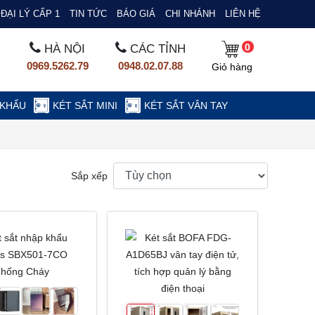
ĐẠI LÝ CẤP 1
TIN TỨC
BÁO GIÁ
CHI NHÁNH
LIÊN HỆ
0
HÀ NỘI
CÁC TỈNH
0969.5262.79
0948.02.07.88
Giỏ hàng
 KHẨU
KÉT SẮT MINI
KÉT SẮT VÂN TAY
Sắp xếp