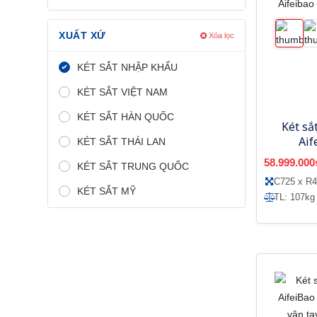
XUẤT XỨ
Xóa lọc
KÉT SẮT NHẬP KHẨU
KÉT SẮT VIỆT NAM
KÉT SẮT HÀN QUỐC
Két sắ
Aif
KÉT SẮT THÁI LAN
A1
58.999.000
KÉT SẮT TRUNG QUỐC
C725 x R4
KÉT SẮT MỸ
TL: 107kg