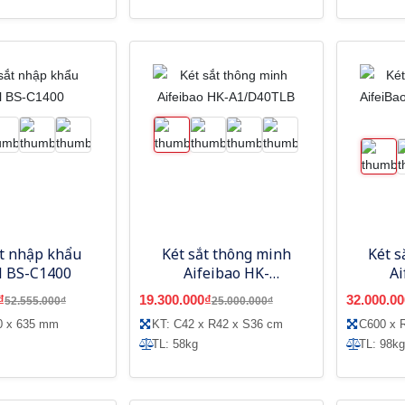
ắt nhập khẩu
Két sắt thông minh
Két s
l BS-C1400
Aifeibao HK-
Ai
A1/D40TLB
A1
₫
19.300.000₫
32.000.00
52.555.000₫
25.000.000₫
0 x 635 mm
KT: C42 x R42 x S36 cm
C600 x 
TL: 58kg
TL: 98kg