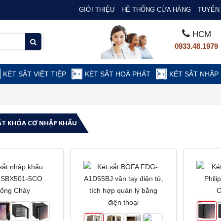
GIỚI THIỆU
HỆ THỐNG CỬA HÀNG
TUYỂN 
HCM
0933.48.1979
KÉT SẮT VIỆT TIỆP
KÉT SẮT HOÀ PHÁT
KÉT SẮT NHẬP
ẮT KHÓA CƠ NHẬP KHẨU