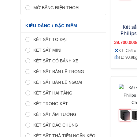
MỞ BẰNG ĐIỆN THOẠI
KIỂU DÁNG / ĐẶC ĐIỂM
Két s
Philip
Ch
KÉT SẮT TO ĐẠI
39.700.000
KÉT SẮT MINI
KT: C54 x
TL: 90,9k
KÉT SẮT CÓ BÁNH XE
KÉT SẮT BÀN LỀ TRONG
KÉT SẮT BÀN LỀ NGOÀI
KÉT SẮT HAI TẦNG
KÉT TRONG KÉT
KÉT SẮT ÂM TƯỜNG
KÉT SẮT ĐẶC CHỦNG
KÉT SẮT THẢ TIỀN NGĂN KÉO