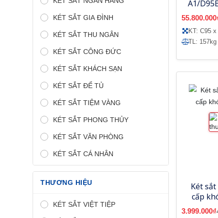
KÉT SẮT NGÂN HÀNG
A1/D95B
tử, tíc
KÉT SẮT GIA ĐÌNH
55.800.000
bằng
KT: C95 x
KÉT SẮT THU NGÂN
TL: 157kg
KÉT SẮT CÔNG ĐỨC
KÉT SẮT KHÁCH SẠN
KÉT SẮT ĐỂ TỦ
KÉT SẮT TIỆM VÀNG
KÉT SẮT PHONG THỦY
KÉT SẮT VĂN PHÒNG
KÉT SẮT CÁ NHÂN
THƯƠNG HIỆU
Két sắt
cấp kh
KÉT SẮT VIỆT TIỆP
3.999.000₫