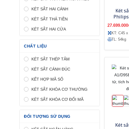
KÉT SẮT HAI CÁNH
Két s
Philip
KÉT SẮT THẢ TIỀN
Ch
27.699.000
KÉT SẮT HAI CỬA
KT: C45 x
TL: 54kg
CHẤT LIỆU
KÉT SẮT THÉP TẤM
KÉT SẮT CÁNH ĐÚC
KẾT HỢP MÃ SỐ
KÉT SẮT KHÓA CƠ THƯỜNG
KÉT SẮT KHÓA CƠ ĐỔI MÃ
ĐỐI TƯỢNG SỬ DỤNG
Két s