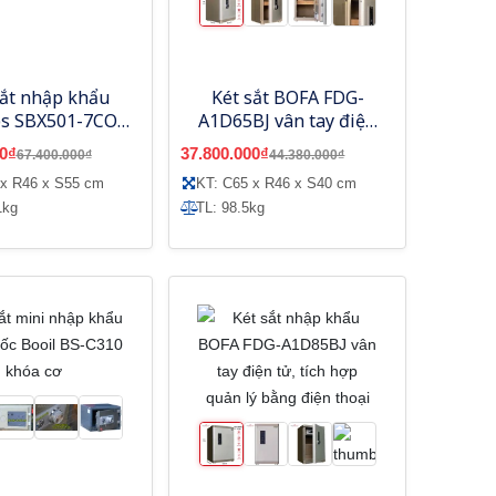
sắt nhập khẩu
Két sắt BOFA FDG-
ps SBX501-7CO
A1D65BJ vân tay điện
hống Cháy
tử, tích hợp quản lý
0₫
37.800.000₫
67.400.000₫
44.380.000₫
bằng điện thoại
 x R46 x S55 cm
KT: C65 x R46 x S40 cm
1kg
TL: 98.5kg