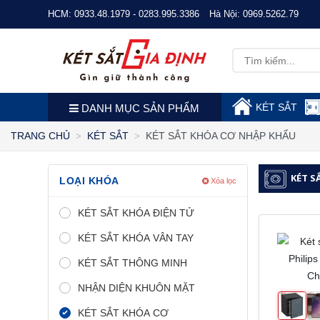
HCM:
0933.48.1979 - 0283.995.3386
Hà Nội:
0969.5262.79
KÉT SẮT
DANH MỤC SẢN PHẨM
KÉT SẮT KHÓA CƠ NHẬP KHẨU
TRANG CHỦ
KÉT SẮT
KÉT S
LOẠI KHÓA
Xóa lọc
KÉT SẮT KHÓA ĐIỆN TỬ
KÉT SẮT KHÓA VÂN TAY
KÉT SẮT THÔNG MINH
NHẬN DIỆN KHUÔN MẶT
KÉT SẮT KHÓA CƠ