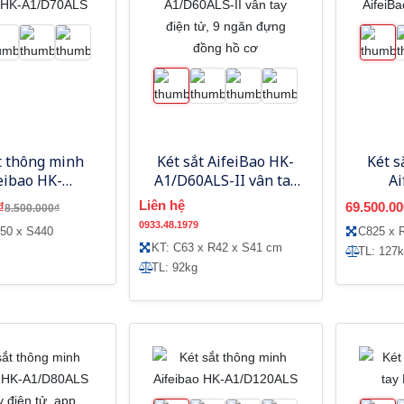
t thông minh
Két sắt AifeiBao HK-
Két s
eibao HK-
A1/D60ALS-II vân tay
Ai
/D70ALS
điện tử, 9 ngăn đựng
A
Liên hệ
₫
69.500.00
8.500.000₫
đồng hồ cơ
0933.48.1979
50 x S440
C825 x 
KT: C63 x R42 x S41 cm
TL: 127
TL: 92kg