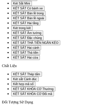
Két Sắt Mini
KÉT SẮT Có bánh xe
KÉT SẮT Bàn lề trong
KÉT SẮT Bàn lề ngoài
KÉT SẮT Hai tầng
Két trong két
KÉT SẮT Âm tường
KÉT SẮT Đặc chủng
KÉT SẮT THẢ TIỀN NGĂN KÉO
KÉT SẮT Hai cánh
KÉT SẮT Thả tiền
KÉT SẮT Hai cửa
Chất Liệu
KÉT SẮT Thép tấm
Két sắt Cánh đúc
Kết hợp mã số
KÉT SẮT KHÓA CƠ Thường
KÉT SẮT KHÓA CƠ Đổi mã
Đối Tượng Sử Dụng