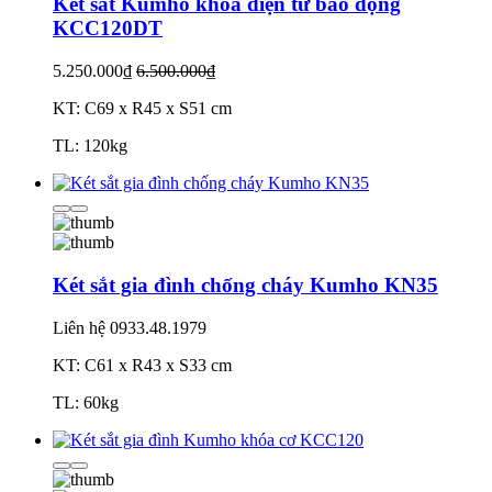
Két sắt Kumho khóa điện tử báo động
KCC120DT
5.250.000₫
6.500.000₫
KT: C69 x R45 x S51 cm
TL: 120kg
Két sắt gia đình chống cháy Kumho KN35
Liên hệ
0933.48.1979
KT: C61 x R43 x S33 cm
TL: 60kg