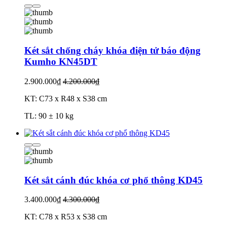
Két sắt chống cháy khóa điện tử báo động
Kumho KN45DT
2.900.000₫
4.200.000₫
KT: C73 x R48 x S38 cm
TL: 90 ± 10 kg
Két sắt cánh đúc khóa cơ phổ thông KD45
3.400.000₫
4.300.000₫
KT: C78 x R53 x S38 cm