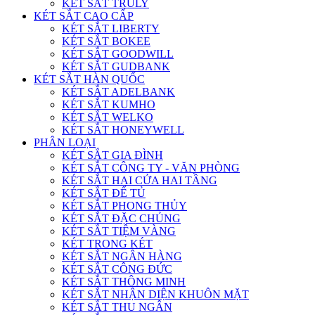
KÉT SẮT TRULY
KÉT SẮT CAO CẤP
KÉT SẮT LIBERTY
KÉT SẮT BOKEE
KÉT SẮT GOODWILL
KÉT SẮT GUDBANK
KÉT SẮT HÀN QUỐC
KÉT SẮT ADELBANK
KÉT SẮT KUMHO
KÉT SẮT WELKO
KÉT SẮT HONEYWELL
PHÂN LOẠI
KÉT SẮT GIA ĐÌNH
KÉT SẮT CÔNG TY - VĂN PHÒNG
KÉT SẮT HAI CỬA HAI TẦNG
KÉT SẮT ĐỂ TỦ
KÉT SẮT PHONG THỦY
KÉT SẮT ĐẶC CHỦNG
KÉT SẮT TIỆM VÀNG
KÉT TRONG KÉT
KÉT SẮT NGÂN HÀNG
KÉT SẮT CÔNG ĐỨC
KÉT SẮT THÔNG MINH
KÉT SẮT NHẬN DIỆN KHUÔN MẶT
KÉT SẮT THU NGÂN