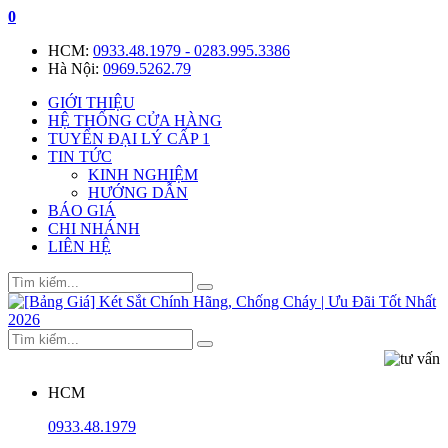
0
HCM:
0933.48.1979 - 0283.995.3386
Hà Nội:
0969.5262.79
GIỚI THIỆU
HỆ THỐNG CỬA HÀNG
TUYỂN ĐẠI LÝ CẤP 1
TIN TỨC
KINH NGHIỆM
HƯỚNG DẪN
BÁO GIÁ
CHI NHÁNH
LIÊN HỆ
HCM
0933.48.1979