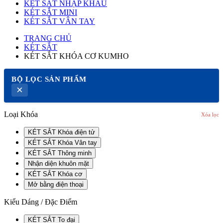
KÉT SẮT NHẬP KHẨU
KÉT SẮT MINI
KÉT SẮT VÂN TAY
TRANG CHỦ
KÉT SẮT
KÉT SẮT KHÓA CƠ KUMHO
BỘ LỌC SẢN PHẨM
×
Loại Khóa
Xóa lọc
KÉT SẮT Khóa điện tử
KÉT SẮT Khóa Vân tay
KÉT SẮT Thông minh
Nhận diện khuôn mặt
KÉT SẮT Khóa cơ
Mở bằng điện thoại
Kiểu Dáng / Đặc Điểm
KÉT SẮT To đại