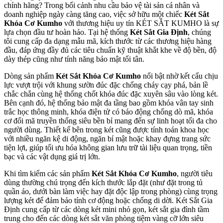
chính hãng? Trong bối cảnh nhu cầu bảo vệ tài sản cá nhân và
doanh nghiệp ngày càng tăng cao, việc sở hữu một chiếc
Két Sắt
Khóa Cơ Kumho
với thương hiệu uy tín KÉT SẮT KUMHO là sự
lựa chọn đầu tư hoàn hảo. Tại hệ thống
Két Sắt Gia Định
, chúng
tôi cung cấp đa dạng mẫu mã, kích thước từ các thương hiệu hàng
đầu, đáp ứng đầy đủ các tiêu chuẩn kỹ thuật khắt khe về độ bền, độ
dày thép cũng như tính năng bảo mật tối tân.
Dòng sản phẩm
Két Sắt Khóa Cơ Kumho
nổi bật nhờ kết cấu chịu
lực vượt trội với khung sườn đúc đặc chống cháy cạy phá, bản lề
chắc chắn cùng hệ thống chốt khóa đúc đặc xuyên sâu vào lòng két.
Bên cạnh đó, hệ thống bảo mật đa tầng bao gồm khóa vân tay sinh
trắc học thông minh, khóa điện tử có báo động chống dò mã, khóa
cơ đổi mã truyền thống siêu bền bỉ mang đến sự linh hoạt tối đa cho
người dùng. Thiết kế bên trong két cũng được tính toán khoa học
với nhiều ngăn kệ di động, ngăn bí mật hoặc khay đựng trang sức
tiện lợi, giúp tối ưu hóa không gian lưu trữ tài liệu quan trọng, tiền
bạc và các vật dụng giá trị lớn.
Khi tìm kiếm các sản phẩm
Két Sắt Khóa Cơ Kumho
, người tiêu
dùng thường chú trọng đến kích thước lắp đặt (như đặt trong tủ
quần áo, dưới bàn làm việc hay đặt độc lập trong phòng) cùng trọng
lượng két để đảm bảo tính cơ động hoặc chống di dời. Két Sắt Gia
Định cung cấp từ các dòng két mini nhỏ gọn, két sắt gia đình tầm
trung cho đến các dòng két sắt văn phòng tiệm vàng cỡ lớn siêu