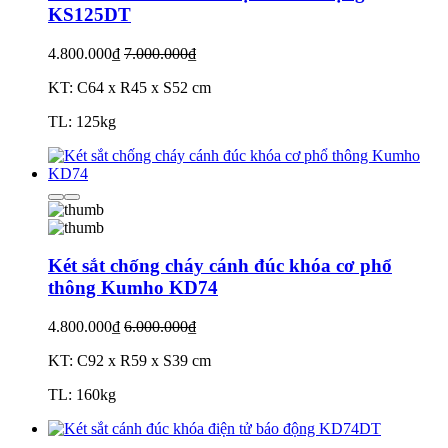
KS125DT
4.800.000₫
7.000.000₫
KT: C64 x R45 x S52 cm
TL: 125kg
Két sắt chống cháy cánh đúc khóa cơ phổ
thông Kumho KD74
4.800.000₫
6.000.000₫
KT: C92 x R59 x S39 cm
TL: 160kg