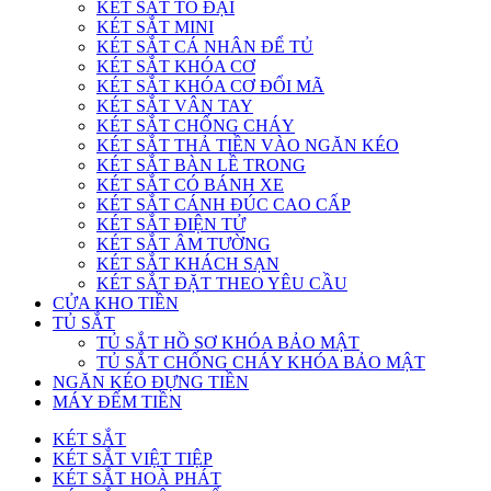
KÉT SẮT TO ĐẠI
KÉT SẮT MINI
KÉT SẮT CÁ NHÂN ĐỂ TỦ
KÉT SẮT KHÓA CƠ
KÉT SẮT KHÓA CƠ ĐỔI MÃ
KÉT SẮT VÂN TAY
KÉT SẮT CHỐNG CHÁY
KÉT SẮT THẢ TIỀN VÀO NGĂN KÉO
KÉT SẮT BÀN LỀ TRONG
KÉT SẮT CÓ BÁNH XE
KÉT SẮT CÁNH ĐÚC CAO CẤP
KÉT SẮT ĐIỆN TỬ
KÉT SẮT ÂM TƯỜNG
KÉT SẮT KHÁCH SẠN
KÉT SẮT ĐẶT THEO YÊU CẦU
CỬA KHO TIỀN
TỦ SẮT
TỦ SẮT HỒ SƠ KHÓA BẢO MẬT
TỦ SẮT CHỐNG CHÁY KHÓA BẢO MẬT
NGĂN KÉO ĐỰNG TIỀN
MÁY ĐẾM TIỀN
KÉT SẮT
KÉT SẮT VIỆT TIỆP
KÉT SẮT HOÀ PHÁT