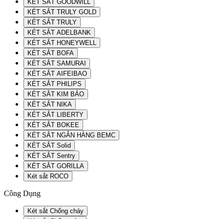
KÉT SẮT GOODWILL
KÉT SẮT TRULY GOLD
KÉT SẮT TRULY
KÉT SẮT ADELBANK
KÉT SẮT HONEYWELL
KÉT SẮT BOFA
KÉT SẮT SAMURAI
KÉT SẮT AIFEIBAO
KÉT SẮT PHILIPS
KÉT SẮT KIM BẢO
KÉT SẮT NIKA
KÉT SẮT LIBERTY
KÉT SẮT BOKEE
KÉT SẮT NGÂN HÀNG BEMC
KÉT SẮT Solid
KÉT SẮT Sentry
KÉT SẮT GORILLA
Két sắt ROCO
Công Dụng
Két sắt Chống cháy