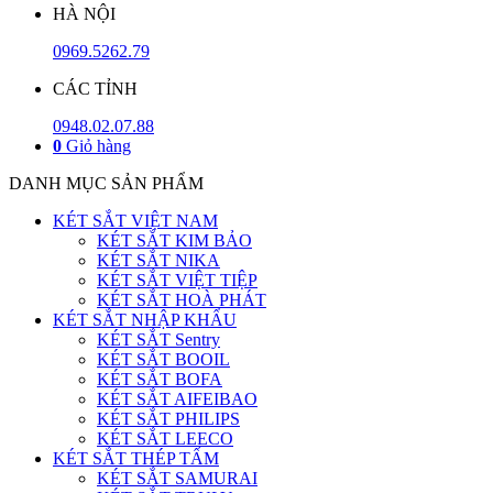
HÀ NỘI
0969.5262.79
CÁC TỈNH
0948.02.07.88
0
Giỏ hàng
DANH MỤC SẢN PHẨM
KÉT SẮT VIỆT NAM
KÉT SẮT KIM BẢO
KÉT SẮT NIKA
KÉT SẮT VIỆT TIỆP
KÉT SẮT HOÀ PHÁT
KÉT SẮT NHẬP KHẨU
KÉT SẮT Sentry
KÉT SẮT BOOIL
KÉT SẮT BOFA
KÉT SẮT AIFEIBAO
KÉT SẮT PHILIPS
KÉT SẮT LEECO
KÉT SẮT THÉP TẤM
KÉT SẮT SAMURAI