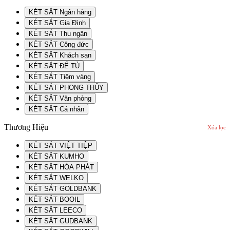
KÉT SẮT Ngân hàng
KÉT SẮT Gia Đình
KÉT SẮT Thu ngân
KÉT SẮT Công đức
KÉT SẮT Khách sạn
KÉT SẮT ĐỂ TỦ
KÉT SẮT Tiệm vàng
KÉT SẮT PHONG THỦY
KÉT SẮT Văn phòng
KÉT SẮT Cá nhân
Thương Hiệu
Xóa lọc
KÉT SẮT VIỆT TIỆP
KÉT SẮT KUMHO
KÉT SẮT HÒA PHÁT
KÉT SẮT WELKO
KÉT SẮT GOLDBANK
KÉT SẮT BOOIL
KÉT SẮT LEECO
KÉT SẮT GUDBANK