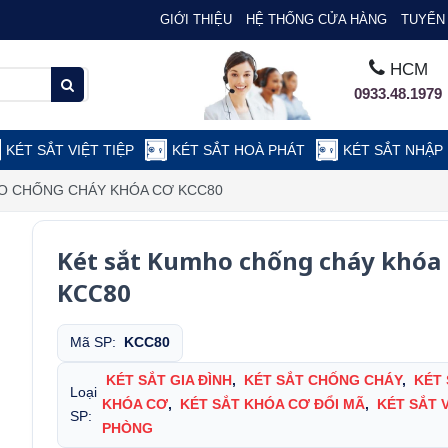
GIỚI THIỆU
HỆ THỐNG CỬA HÀNG
TUYỂN 
HCM
0933.48.1979
KÉT SẮT VIỆT TIỆP
KÉT SẮT HOÀ PHÁT
KÉT SẮT NHẬP
O CHỐNG CHÁY KHÓA CƠ KCC80
Két sắt Kumho chống cháy khóa
KCC80
Mã SP:
KCC80
KÉT SẮT GIA ĐÌNH
,
KÉT SẮT CHỐNG CHÁY
,
KÉT
Loại
KHÓA CƠ
,
KÉT SẮT KHÓA CƠ ĐỔI MÃ
,
KÉT SẮT 
SP:
PHÒNG