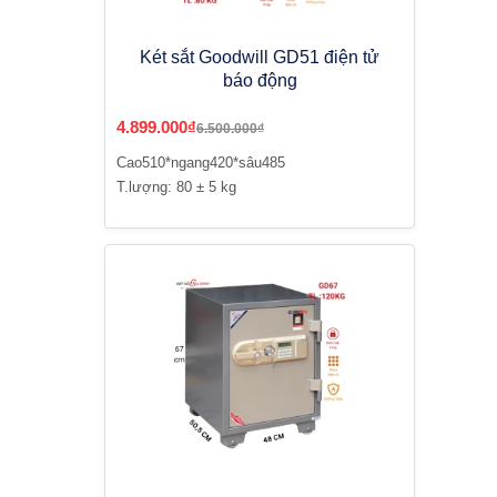
Két sắt Goodwill GD51 điện tử
báo động
4.899.000₫
6.500.000₫
Cao510*ngang420*sâu485
T.lượng: 80 ± 5 kg