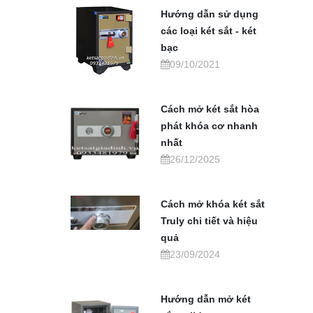
Hướng dẫn sử dụng
các loại két sắt - két
bạc
09/10/2021
Cách mở két sắt hòa
phát khóa cơ nhanh
nhất
26/12/2025
Cách mở khóa két sắt
Truly chi tiết và hiệu
quả
23/09/2024
Hướng dẫn mở két