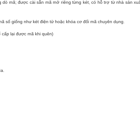
 dò mã; được cài sẵn mã mở riêng từng két, có hỗ trợ từ nhà sản xuấ
mã số giống như két điện tử hoặc khóa cơ đổi mã chuyên dụng.
 cấp lại được mã khi quên)
ìa.