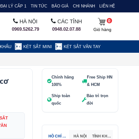
ĐẠI LÝ CẤP 1
TIN TỨC
BÁO GIÁ
CHI NHÁNH
LIÊN HỆ
0
HÀ NỘI
CÁC TỈNH
0969.5262.79
0948.02.07.88
Giỏ hàng
 KHẨU
KÉT SẮT MINI
KÉT SẮT VÂN TAY
Chính hãng
Free Ship HN
 cơ
100%
& HCM
Ship toàn
Bảo trì trọn
quốc
đời
 SẮT
VĂN
HỒ CHÍ MINH
HÀ NỘI
TỈNH KHÁC