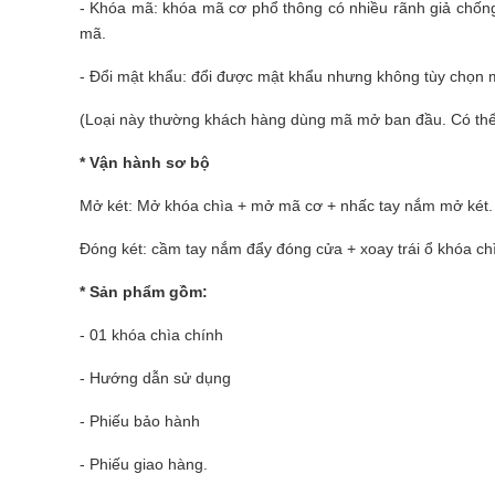
- Khóa mã: khóa mã cơ phổ thông có nhiều rãnh giả chống
mã.
- Đổi mật khẩu: đổi được mật khẩu nhưng không tùy chọn 
(Loại này thường khách hàng dùng mã mở ban đầu. Có thể
* Vận hành sơ bộ
Mở két: Mở khóa chìa + mở mã cơ + nhấc tay nắm mở két.
Đóng két: cầm tay nắm đẩy đóng cửa + xoay trái ổ khóa ch
* Sản phẩm gồm:
- 01 khóa chìa chính
- Hướng dẫn sử dụng
- Phiếu bảo hành
- Phiếu giao hàng.