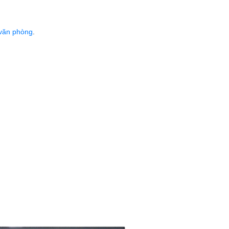
 văn phòng
.
.