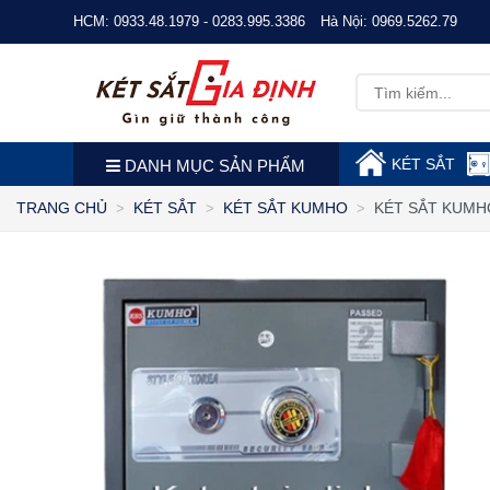
HCM:
0933.48.1979 - 0283.995.3386
Hà Nội:
0969.5262.79
KÉT SẮT
DANH MỤC SẢN PHẨM
KÉT SẮT KUMH
TRANG CHỦ
KÉT SẮT
KÉT SẮT KUMHO