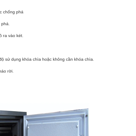
ặc chống phá
g phá.
ồ ra vào két.
 độ sử dụng khóa chìa hoặc không cần khóa chìa.
háo rời.