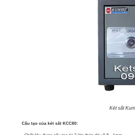
Két sắt Ku
Cấu tạo của két sắt KCC80:
-
Chất liệu được cấu tạo từ 2 lớp thép dày 0,8 - 1mm