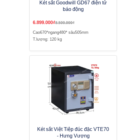
Két sắt Goodwill GD67 điện tử
báo động
6.899.000₫
8.500.000₫
Cao670*ngang480* sâu505mm
T.lượng: 120 kg
Két sắt Việt Tiệp đúc đặc VTE70
- Hưng Vượng