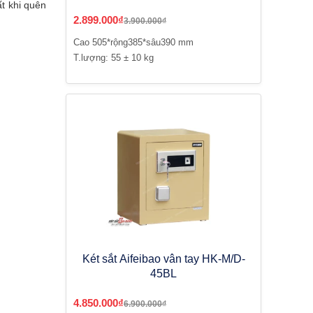
t khi quên
2.899.000₫
3.900.000₫
Cao 505*rộng385*sâu390 mm
T.lượng: 55 ± 10 kg
Két sắt Aifeibao vân tay HK-M/D-
45BL
4.850.000₫
6.900.000₫