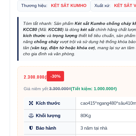
Thương hiệu:
KÉT SẮT KUMHO
Xuất xứ:
KÉT SẮT 
Tóm tắt nhanh: Sản phẩm
Két sắt Kumho chống cháy k
KCC80
(Mã:
KCC80
) là dòng
két sắt
chính hãng chất lượn
kích thước
và
trọng lượng
thiết kế tiêu chuẩn, sản phẩm
năng
chống cháy
vượt trội và sử dụng hệ thống khóa bảo
tân (
vân tay, điện tử hoặc khóa cơ
), mang lại sự an tâm 
cho gia đình và văn phòng.
2.300.000₫
-30%
Giá niêm yết:
3.300.000₫
(Tiết kiệm: 1.000.000₫)
Kích thước
cao415*ngang480*sâu410
Khối lượng
80Kg
Bảo hành
3 năm tại nhà