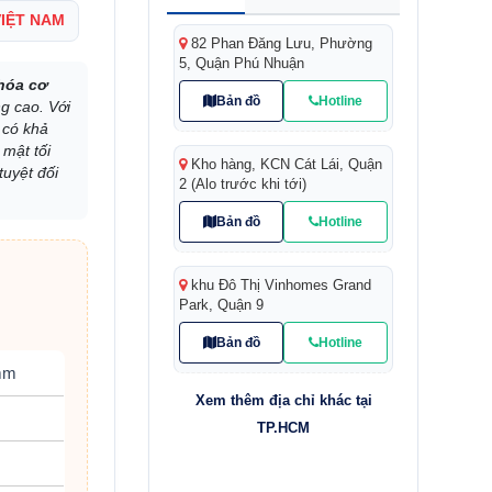
VIỆT NAM
82 Phan Đăng Lưu, Phường
5, Quận Phú Nhuận
hóa cơ
Bản đồ
Hotline
g cao. Với
 có khả
 mật tối
Kho hàng, KCN Cát Lái, Quận
tuyệt đối
2 (Alo trước khi tới)
Bản đồ
Hotline
khu Đô Thị Vinhomes Grand
Park, Quận 9
Bản đồ
Hotline
mm
Xem thêm địa chỉ khác tại
TP.HCM