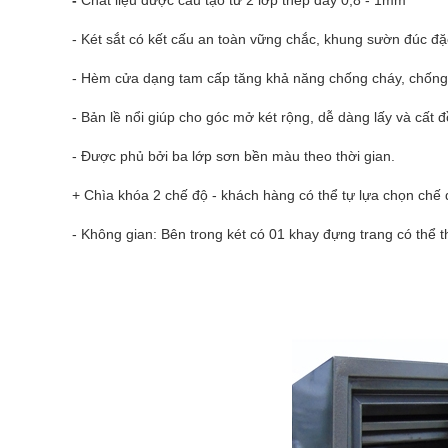
- Két sắt có kết cấu an toàn vững chắc, khung s­ườn đúc đ
- Hèm cửa dạng tam cấp tăng khả năng chống cháy, chốn
- Bản lề nổi giúp cho góc mở két rộng, dễ dàng lấy và cất đ
- Được phủ bởi ba lớp sơn bền màu theo thời gian.
+ Chìa khóa 2 chế độ - khách hàng có thể tự lựa chọn chế
- Không gian: Bên trong két có 01 khay đựng trang có thể t