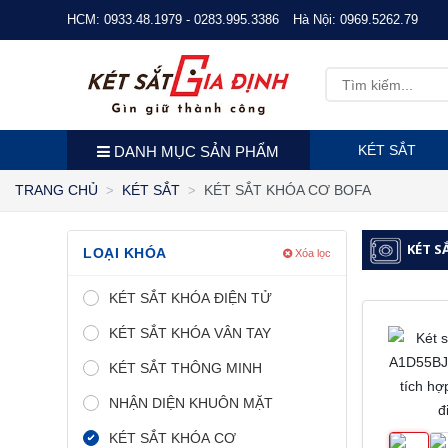
HCM:
0933.48.1979 - 0283.995.3386
Hà Nội:
0969.5262.79
KÉT SẮT
DANH MỤC SẢN PHẨM
KÉT SẮT KHÓA CƠ BOFA
TRANG CHỦ
KÉT SẮT
KÉT S
LOẠI KHÓA
Xóa lọc
KÉT SẮT KHÓA ĐIỆN TỬ
KÉT SẮT KHÓA VÂN TAY
KÉT SẮT THÔNG MINH
NHẬN DIỆN KHUÔN MẶT
KÉT SẮT KHÓA CƠ