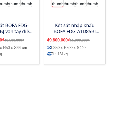
sắt BOFA FDG-
Két sắt nhập khẩu
J vân tay điện
BOFA FDG-A1D85BJ
ích hợp quản lý
vân tay điện tử, tích
0₫
49.800.000₫
48.500.000₫
55.000.000₫
g điện thoại
hợp quản lý bằng điện
 x R50 x S44 cm
C850 x R500 x S440
thoại
kg
TL: 131kg