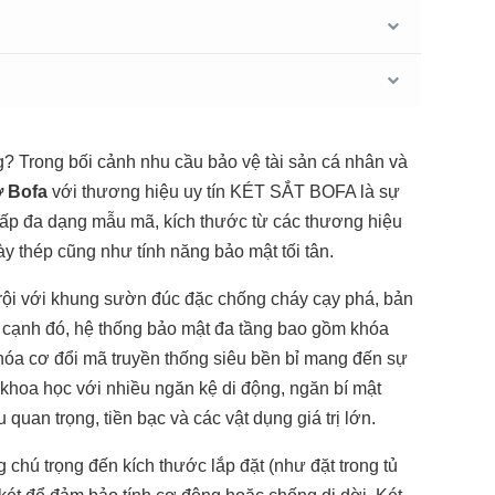
? Trong bối cảnh nhu cầu bảo vệ tài sản cá nhân và
ơ Bofa
với thương hiệu uy tín KÉT SẮT BOFA là sự
 cấp đa dạng mẫu mã, kích thước từ các thương hiệu
y thép cũng như tính năng bảo mật tối tân.
trội với khung sườn đúc đặc chống cháy cạy phá, bản
n cạnh đó, hệ thống bảo mật đa tầng bao gồm khóa
khóa cơ đổi mã truyền thống siêu bền bỉ mang đến sự
n khoa học với nhiều ngăn kệ di động, ngăn bí mật
 quan trọng, tiền bạc và các vật dụng giá trị lớn.
 chú trọng đến kích thước lắp đặt (như đặt trong tủ