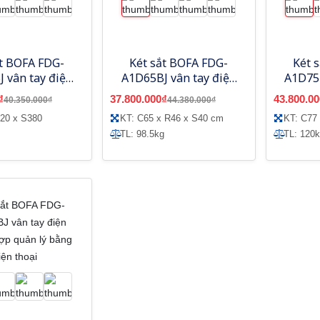
ắt BOFA FDG-
Két sắt BOFA FDG-
Két 
 vân tay điện
A1D65BJ vân tay điện
A1D75B
h hợp quản lý
tử, tích hợp quản lý
tử, t
₫
37.800.000₫
43.800.00
40.350.000₫
44.380.000₫
 điện thoại
bằng điện thoại
bằn
20 x S380
KT: C65 x R46 x S40 cm
KT: C77
TL: 98.5kg
TL: 120