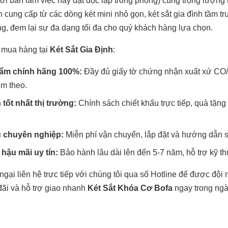
ới bàn làm việc hay đặt độc lập trong phòng) cùng trọng lượng 
h cung cấp từ các dòng két mini nhỏ gọn, két sắt gia đình tầm t
ọng, đem lại sự đa dạng tối đa cho quý khách hàng lựa chọn.
 mua hàng tại
Két Sắt Gia Định
:
ẩm chính hãng 100%:
Đầy đủ giấy tờ chứng nhận xuất xứ CO/
m theo.
 tốt nhất thị trường:
Chính sách chiết khấu trực tiếp, quà tặn
ụ chuyên nghiệp:
Miễn phí vận chuyển, lắp đặt và hướng dẫn s
hậu mãi uy tín:
Bảo hành lâu dài lên đến 5-7 năm, hỗ trợ kỹ thu
gại liên hệ trực tiếp với chúng tôi qua số Hotline để được đội
đãi và hỗ trợ giao nhanh
Két Sắt Khóa Cơ Bofa
ngay trong ngà