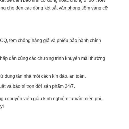
két để đảm bảo tính cơ động hoặc chống di dời. Két
rung cho đến các dòng két sắt văn phòng tiệm vàng cỡ
CQ, tem chống hàng giả và phiếu bảo hành chính
g hấp dẫn cùng các chương trình khuyến mãi thường
ử dụng tận nhà một cách kín đáo, an toàn.
ật và bảo trì trọn đời sản phẩm 24/7.
 ngũ chuyên viên giàu kinh nghiệm tư vấn miễn phí,
y!