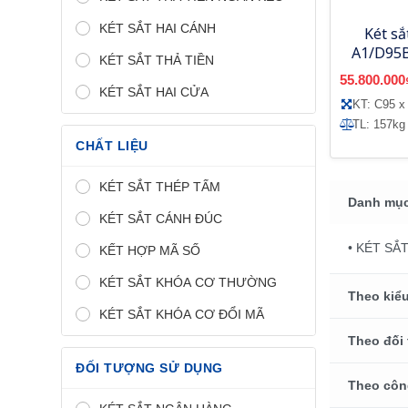
KÉT SẮT HAI CÁNH
Két s
A1/D95B
KÉT SẮT THẢ TIỀN
tử, tíc
55.800.000
bằng
KÉT SẮT HAI CỬA
KT: C95 x
TL: 157kg
CHẤT LIỆU
KÉT SẮT THÉP TẤM
Danh mục
KÉT SẮT CÁNH ĐÚC
• KÉT SẮ
KẾT HỢP MÃ SỐ
KÉT SẮT KHÓA CƠ THƯỜNG
Theo kiểu
KÉT SẮT KHÓA CƠ ĐỔI MÃ
Theo đối
ĐỐI TƯỢNG SỬ DỤNG
Theo côn