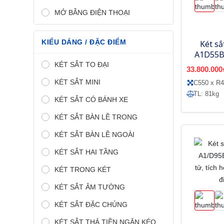
MỞ BẰNG ĐIỆN THOẠI
KIỂU DÁNG / ĐẶC ĐIỂM
Két s
A1D55BJ
tử, tíc
KÉT SẮT TO ĐẠI
33.800.000
bằng
KÉT SẮT MINI
C550 x R4
TL: 81kg
KÉT SẮT CÓ BÁNH XE
KÉT SẮT BÀN LỀ TRONG
KÉT SẮT BÀN LỀ NGOÀI
KÉT SẮT HAI TẦNG
KÉT TRONG KÉT
KÉT SẮT ÂM TƯỜNG
KÉT SẮT ĐẶC CHỦNG
KÉT SẮT THẢ TIỀN NGĂN KÉO