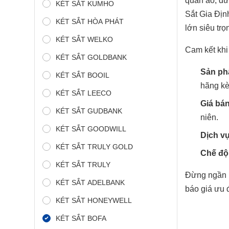
quần áo, dư
KÉT SẮT KUMHO
Sắt Gia Địn
KÉT SẮT HÒA PHÁT
lớn siêu tr
KÉT SẮT WELKO
Cam kết khi
KÉT SẮT GOLDBANK
Sản ph
KÉT SẮT BOOIL
hãng kè
KÉT SẮT LEECO
Giá bán
KÉT SẮT GUDBANK
niên.
KÉT SẮT GOODWILL
Dịch v
KÉT SẮT TRULY GOLD
Chế độ 
KÉT SẮT TRULY
Đừng ngần n
KÉT SẮT ADELBANK
báo giá ưu 
KÉT SẮT HONEYWELL
KÉT SẮT BOFA