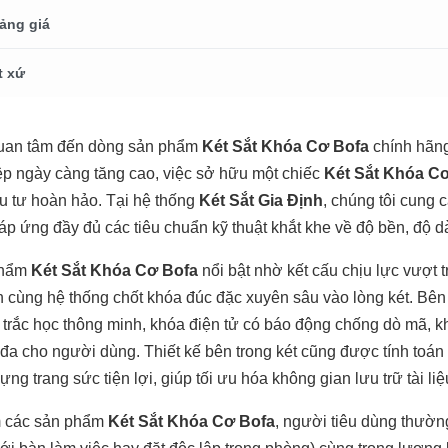
ảng giá
t xứ
uan tâm đến dòng sản phẩm
Két Sắt Khóa Cơ Bofa
chính hãng
p ngày càng tăng cao, việc sở hữu một chiếc
Két Sắt Khóa C
u tư hoàn hảo. Tại hệ thống
Két Sắt Gia Định
, chúng tôi cung
áp ứng đầy đủ các tiêu chuẩn kỹ thuật khắt khe về độ bền, độ dà
phẩm
Két Sắt Khóa Cơ Bofa
nổi bật nhờ kết cấu chịu lực vượt 
n cùng hệ thống chốt khóa đúc đặc xuyên sâu vào lòng két. Bê
h trắc học thông minh, khóa điện tử có báo động chống dò mã, 
i đa cho người dùng. Thiết kế bên trong két cũng được tính toá
ng trang sức tiện lợi, giúp tối ưu hóa không gian lưu trữ tài liệu
m các sản phẩm
Két Sắt Khóa Cơ Bofa
, người tiêu dùng thường