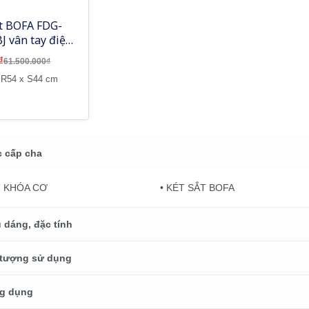
ắt BOFA FDG-
J vân tay điện
h hợp quản lý
₫
61.500.000₫
 điện thoại
 R54 x S44 cm
 cấp cha
T KHÓA CƠ
• KÉT SẮT BOFA
 dáng, đặc tính
 tượng sử dụng
g dụng