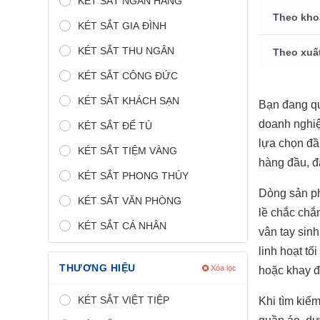
KÉT SẮT NGÂN HÀNG
Theo kho
KÉT SẮT GIA ĐÌNH
KÉT SẮT THU NGÂN
Theo xuấ
KÉT SẮT CÔNG ĐỨC
KÉT SẮT KHÁCH SẠN
Bạn đang q
doanh nghiệ
KÉT SẮT ĐỂ TỦ
lựa chọn đầ
KÉT SẮT TIỆM VÀNG
hàng đầu, đ
KÉT SẮT PHONG THỦY
Dòng sản 
KÉT SẮT VĂN PHÒNG
lề chắc chắ
KÉT SẮT CÁ NHÂN
vân tay sin
linh hoạt tố
THƯƠNG HIỆU
Xóa lọc
hoặc khay đự
KÉT SẮT VIỆT TIỆP
Khi tìm kiế