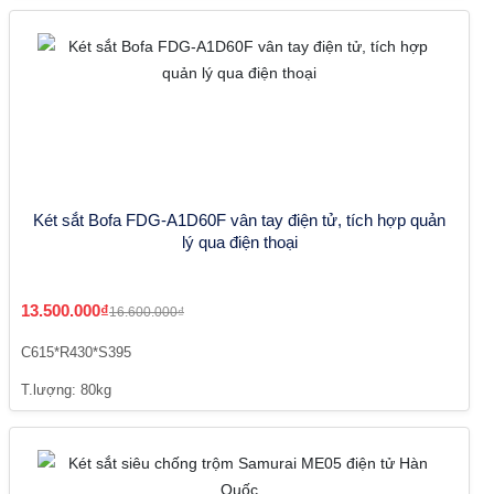
Két sắt Bofa FDG-A1D60F vân tay điện tử, tích hợp quản
lý qua điện thoại
13.500.000₫
16.600.000₫
C615*R430*S395
T.lượng: 80kg