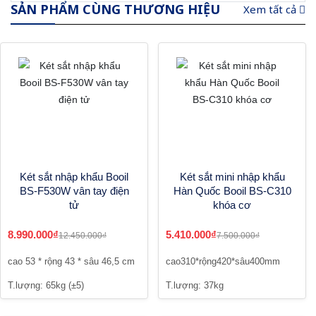
SẢN PHẨM CÙNG THƯƠNG HIỆU
Xem tất cả
Két sắt nhập khẩu Booil
Két sắt mini nhập khẩu
BS-F530W vân tay điện
Hàn Quốc Booil BS-C310
tử
khóa cơ
8.990.000₫
5.410.000₫
12.450.000₫
7.500.000₫
cao 53 * rộng 43 * sâu 46,5 cm
cao310*rộng420*sâu400mm
T.lượng: 65kg (±5)
T.lượng: 37kg