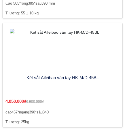
Cao 505*rộng385*sâu390 mm
T.lượng: 55 ± 10 kg
Két sắt Aifeibao vân tay HK-M/D-45BL
4.850.000₫
6.900.000₫
cao457*ngang390*sâu340
T.lượng: 25kg