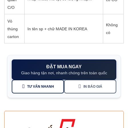
C/O
Vỏ
Không
thùng
In tên sp + chữ MADE IN KOREA
có
carton
ĐẶT MUA NGAY
Giao hàng tận nơi, nhanh chóng trên toàn quốc
TƯ VẤN NHANH
IN BÁO GIÁ