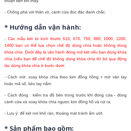
thuận tiện khi thay.
- Chống phá với thân vỏ, cánh cửa đúc đặc đanh chắc.
* Hướng dẫn vận hành:
- Các mẫu két từ kích thước 610, 670, 750, 880, 1000, 1200,
1400 bạn có thể lựa chọn chế độ dùng chìa hoặc không dùng
khóa chìa. Dưới đây là vận hành đóng mở két nếu bạn dùng khóa
chìa (nếu bạn để chế độ không dùng khóa chìa thì bỏ qua động
tác dùng khóa chìa ở bước dưới:
- Cách mở: xoay khóa chìa theo kim đồng hồng + mở vân tay
hoặc mã số, kéo tay nắm.
- Cách đóng : kiểm tra đồ bên trong trước khi đóng cửa - đóng
cánh cửa và xoay khóa chìa ngược kim đồng hồ và rút ra.
- Lưu ý: để két nơi khô ráo, thoáng mát tránh ẩm ướt.
* Sản phẩm bao gồm: