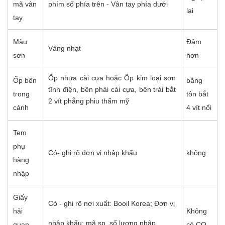
mã vân
phím số phía trên - Vân tay phía dưới
lại
tay
Màu
Đậm
Vàng nhạt
sơn
hơn
Ốp nhựa cài cựa hoặc Ốp kim loại sơn
Ốp bên
bằng
tĩnh điện, bên phải cài cựa, bên trái bắt
trong
tôn bắt
2 vít phẳng phiu thẩm mỹ
cánh
4 vít nổi
Tem
phụ
Có- ghi rõ đơn vị nhập khẩu
không
hàng
nhập
Giấy
Có - ghi rõ nơi xuất: Booil Korea; Đơn vị
hải
Không
nhập khẩu; mã sp, số lượng nhập...
quan
có CO