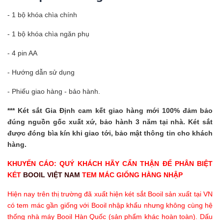
- 1 bộ khóa chìa chính
- 1 bộ khóa chìa ngăn phụ
- 4 pin AA
- Hướng dẫn sử dụng
- Phiếu giao hàng - bảo hành.
***
Két sắt Gia Định
cam kết giao hàng mới 100% đảm bảo
đúng nguồn gốc xuất xứ, bảo hành 3 năm tại nhà. Két sắt
được đóng bìa kín khi giao tới, bảo mật thông tin cho khách
hàng.
KHUYẾN CÁO: QUÝ KHÁCH HÃY CẨN THẬN ĐỂ PHÂN BIỆT
KÉT
BOOIL VIỆT NAM
TEM MÁC GIỐNG HÀNG NHẬP
Hiện nay trên thị trường đã xuất hiện két sắt Booil sản xuất tại VN
có tem mác gần giống với Booil nhập khẩu nhưng không cùng hệ
thống nhà máy Booil Hàn Quốc (sản phẩm khác hoàn toàn). Dấu