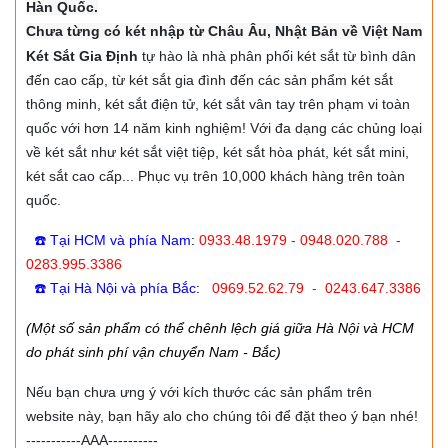
Hàn Quốc.
Chưa từng có két nhập từ Châu Âu, Nhật Bản về Việt Nam
Két Sắt Gia Định
tự hào là nhà phân phối két sắt từ bình dân
đến cao cấp, từ két sắt gia đình đến các sản phẩm két sắt
thông minh, két sắt điện tử, két sắt vân tay trên phạm vi toàn
quốc với hơn 14 năm kinh nghiệm! Với đa dạng các chủng loại
về két sắt như két sắt việt tiệp, két sắt hòa phát, két sắt mini,
két sắt cao cấp... Phục vụ trên 10,000 khách hàng trên toàn
quốc.
☎️ Tại HCM và phía Nam
:
0933.48.1979 - 0948.020.788 -
0283.995.3386
☎️ Tại Hà Nội và phía Bắc
:
0969.52.62.79 - 0243.647.3386
(Một số sản phẩm có thể chênh lệch giá giữa Hà Nội và HCM
do phát sinh phí vận chuyển Nam - Bắc)
Nếu bạn chưa ưng ý với kích thước các sản phẩm trên
website này, bạn hãy alo cho chúng tôi để đặt theo ý bạn nhé!
-----------AAA----------