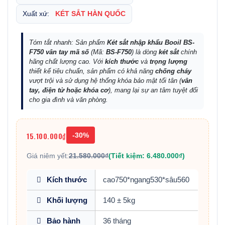
Xuất xứ:
KÉT SẮT HÀN QUỐC
Tóm tắt nhanh: Sản phẩm
Két sắt nhập khẩu Booil BS-
F750 vân tay mã số
(Mã:
BS-F750
) là dòng
két sắt
chính
hãng chất lượng cao. Với
kích thước
và
trọng lượng
thiết kế tiêu chuẩn, sản phẩm có khả năng
chống cháy
vượt trội và sử dụng hệ thống khóa bảo mật tối tân (
vân
tay, điện tử hoặc khóa cơ
), mang lại sự an tâm tuyệt đối
cho gia đình và văn phòng.
15.100.000₫
-30%
Giá niêm yết:
21.580.000₫
(Tiết kiệm: 6.480.000₫)
Kích thước
cao750*ngang530*sâu560
Khối lượng
140 ± 5kg
Bảo hành
36 tháng