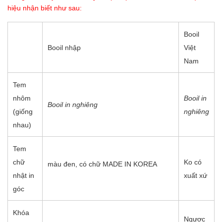
hiệu nhận biết như sau:
Booil
Booil nhập
Việt
Nam
Tem
nhôm
Booil in
Booil in nghiêng
(giống
nghiêng
nhau)
Tem
chữ
Ko có
màu đen, có chữ MADE IN KOREA
nhật in
xuất xứ
góc
Khóa
Ngược