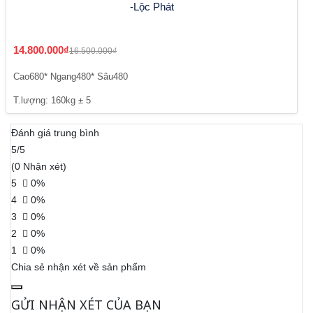
-Lộc Phát
14.800.000₫
16.500.000₫
Cao680* Ngang480* Sâu480
T.lượng: 160kg ± 5
Đánh giá trung bình
5/5
(0 Nhận xét)
5
0%
4
0%
3
0%
2
0%
1
0%
Chia sẻ nhận xét về sản phẩm
GỬI NHẬN XÉT CỦA BẠN