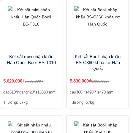
Két sắt mini nhập khẩu
Két sắt Booil nhập khẩu
Hàn Quốc Booil BS-T310
BS-C360 khóa cơ Hàn
Quốc
5.620.000₫
5.830.000₫
7.785.000₫
8.085.000₫
cao310*ngang420*sâu380 mm
cao360 * r490 * s470 mm
T.lượng: 37kg
T.lượng: 57kg