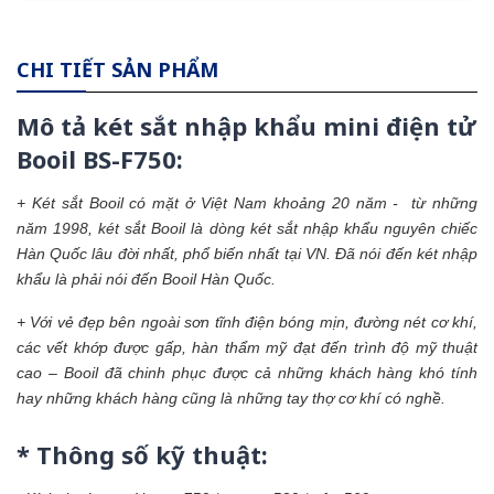
CHI TIẾT SẢN PHẨM
Mô tả
két sắt nhập khẩu
mini điện tử
Booil BS-F750:
+
Két sắt Booil
có mặt ở Việt Nam khoảng 20 năm - từ những
năm 1998,
két sắt
Booil là dòng
két sắt nhập khẩu
nguyên chiếc
Hàn Quốc lâu đời nhất, phổ biến nhất tại VN. Đã nói đến két nhập
khẩu là phải nói đến Booil Hàn Quốc.
+ Với vẻ đẹp bên ngoài sơn tĩnh điện bóng mịn, đường nét cơ khí,
các vết khớp được gấp, hàn thẩm mỹ đạt đến trình độ mỹ thuật
cao – Booil đã chinh phục được cả những khách hàng khó tính
hay những khách hàng cũng là những tay thợ cơ khí có nghề.
* Thông số kỹ thuật: