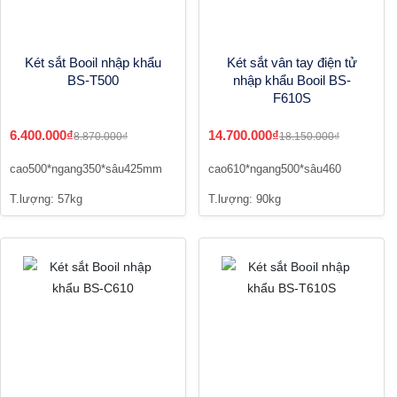
Két sắt Booil nhập khẩu
Két sắt vân tay điện tử
BS-T500
nhập khẩu Booil BS-
F610S
6.400.000₫
14.700.000₫
8.870.000₫
18.150.000₫
cao500*ngang350*sâu425mm
cao610*ngang500*sâu460
T.lượng: 57kg
T.lượng: 90kg