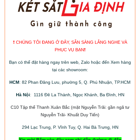
❗️ CHÚNG TÔI ĐANG Ở ĐÂY, SẴN SÀNG LẮNG NGHE VÀ
PHỤC VỤ BẠN❗️
Bạn có thể đặt hàng ngay trên web, Zalo hoặc đến Xem hàng
tại các showroom:
HCM
: 82 Phan Đăng Lưu, phường 5, Q. Phú Nhuận, TP.HCM
Hà Nội
: 1116 Đê La Thành, Ngọc Khánh, Ba Đình, HN
C10 Tập thể Thanh Xuân Bắc
(mặt Nguyễn Trãi: gần ngã tư
Nguyễn Trãi- Khuất Duy Tiến)
294
Lạc Trung, P. Vĩnh Tuy, Q. Hai Bà Trưng, HN
Xin mời Bấm vào đây xem chỉ dẫn đường đi đến