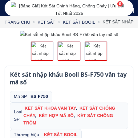
0
KÉT SẮT NHẬP K
TRANG CHỦ
KÉT SẮT
KÉT SẮT BOOIL
Két sắt nhập khẩu Booil BS-F750 vân tay
mã số
Mã SP:
BS-F750
KÉT SẮT KHÓA VÂN TAY
,
KÉT SẮT CHỐNG
Loại
CHÁY
,
KẾT HỢP MÃ SỐ
,
KÉT SẮT CHỐNG
SP:
TRỘM
Thương hiệu:
KÉT SẮT BOOIL