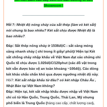
Showroom !
----------------------------------------------------
Hỏi
?: Nhiệt độ nón
g chảy của sắt thép (làm vỏ két sắt)
nói chung là bao nhiêu? Két sắt chịu được Nhiệt độ là
bao nhiêu?
Đáp: Sắt thép nóng chảy ở 1538độC - sắt càng mỏng
càng nhanh chảy ( chỉ trong ít giây/ phút)/ Hiện tại Két
sắt chống cháy nhập khẩu về Việt Nam đạt các chứng chỉ
Quốc tế chịu được 1.020độC/120phut (các đồ vật trong
két vẫn được bảo vệ an toàn khoảng ~100độ). Các dòng
két khác chắc chắn khó qua được ngưỡng nhiệt độ này
.
Hỏi?:
Két sắt nhập khẩu từ đâu? có két nhập Châu Âu ,
Nhật Bản tại Việt Nam không?
Đáp: Hiện tại, két sắt nhập khẩu được nhập về Việt Nam
chỉ có từ Hàn Quốc, Trung Quốc, Thái Lan, Mỹ nhưng
phổ biến là Trung Quốc (
hàng cao cấp, chất lượng cao
),