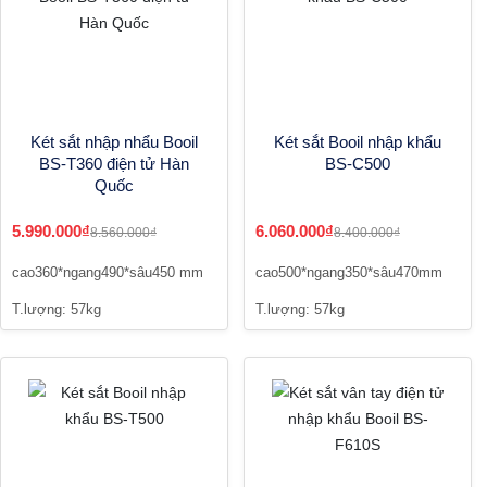
Két sắt nhập nhẩu Booil
Két sắt Booil nhập khẩu
BS-T360 điện tử Hàn
BS-C500
Quốc
5.990.000₫
6.060.000₫
8.560.000₫
8.400.000₫
cao360*ngang490*sâu450 mm
cao500*ngang350*sâu470mm
T.lượng: 57kg
T.lượng: 57kg