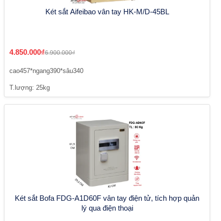
Két sắt Aifeibao vân tay HK-M/D-45BL
4.850.000₫
6.900.000₫
cao457*ngang390*sâu340
T.lượng: 25kg
Két sắt Bofa FDG-A1D60F vân tay điện tử, tích hợp quản
lý qua điện thoại