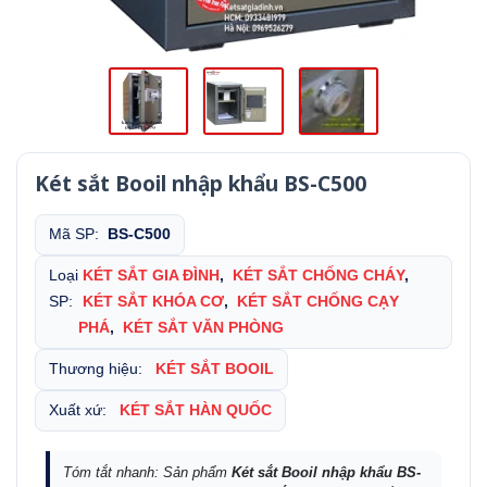
Két sắt Booil nhập khẩu BS-C500
Mã SP:
BS-C500
Loại
KÉT SẮT GIA ĐÌNH
,
KÉT SẮT CHỐNG CHÁY
,
SP:
KÉT SẮT KHÓA CƠ
,
KÉT SẮT CHỐNG CẠY
PHÁ
,
KÉT SẮT VĂN PHÒNG
Thương hiệu:
KÉT SẮT BOOIL
Xuất xứ:
KÉT SẮT HÀN QUỐC
Tóm tắt nhanh: Sản phẩm
Két sắt Booil nhập khẩu BS-