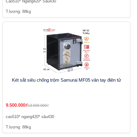
Cao510* Ngang420* Sâu430
T.lượng: 88kg
Két sắt siêu chống trộm Samurai MF05 vân tay điện tử
9.500.000₫
13.500.000₫
cao510* ngang420* sâu430
T.lượng: 88kg