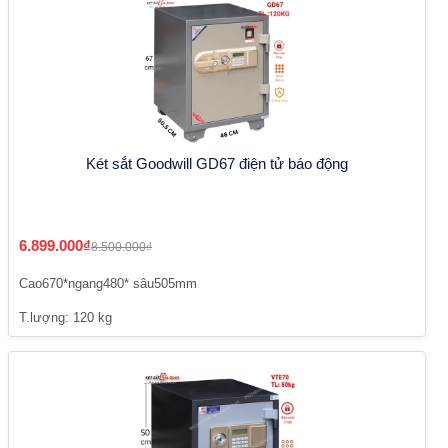
Két sắt Goodwill GD67 điện tử báo động
6.899.000₫
8.500.000₫
Cao670*ngang480* sâu505mm
T.lượng: 120 kg