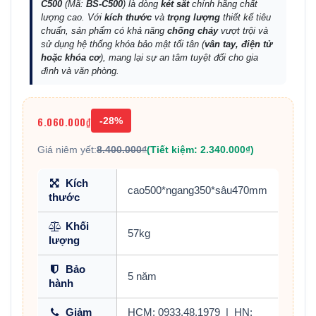
C500
(Mã:
BS-C500
) là dòng
két sắt
chính hãng chất
lượng cao. Với
kích thước
và
trọng lượng
thiết kế tiêu
chuẩn, sản phẩm có khả năng
chống cháy
vượt trội và
sử dụng hệ thống khóa bảo mật tối tân (
vân tay, điện tử
hoặc khóa cơ
), mang lại sự an tâm tuyệt đối cho gia
đình và văn phòng.
6.060.000₫
-28%
Giá niêm yết:
8.400.000₫
(Tiết kiệm: 2.340.000₫)
Kích
cao500*ngang350*sâu470mm
thước
Khối
57kg
lượng
Bảo
5 năm
hành
Giảm
HCM: 0933.48.1979
|
HN: