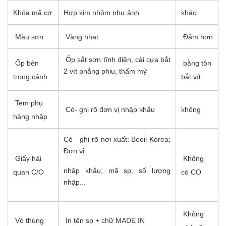
Khóa mã cơ
Hợp kim nhôm như ảnh
khác
Màu sơn
Vàng nhạt
Đậm hơn
Ốp sắt sơn tĩnh điện, cài cựa bắt
Ốp bên
bằng tôn
2 vít phẳng phiu, thẩm mỹ
trong cánh
bắt vít
Tem phụ
Có- ghi rõ đơn vị nhập khẩu
không
hàng nhập
Có - ghi rõ nơi xuất: Booil Korea;
Đơn vị
Giấy hải
Không
nhập khẩu; mã sp, số lượng
quan C/O
có CO
nhập...
Không
Vỏ thùng
In tên sp + chữ MADE IN