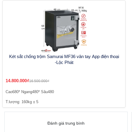
Két sắt chống trộm Samurai MF36 vân tay App điện thoại
-Lộc Phát
14.800.000₫
16.500.000₫
Cao680* Ngang480* Sâu480
T.lượng: 160kg ± 5
Đánh giá trung bình