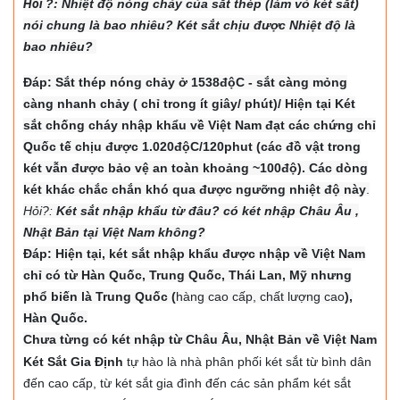
Hỏi
?: Nhiệt độ nón
g chảy của sắt thép (làm vỏ két sắt)
nói chung là bao nhiêu? Két sắt chịu được Nhiệt độ là
bao nhiêu?
Đáp: Sắt thép nóng chảy ở 1538độC - sắt càng mỏng
càng nhanh chảy ( chỉ trong ít giây/ phút)/ Hiện tại Két
sắt chống cháy nhập khẩu về Việt Nam đạt các chứng chỉ
Quốc tế chịu được 1.020độC/120phut (các đồ vật trong
két vẫn được bảo vệ an toàn khoảng ~100độ). Các dòng
két khác chắc chắn khó qua được ngưỡng nhiệt độ này
.
Hỏi?:
Két sắt nhập khẩu từ đâu? có két nhập Châu Âu ,
Nhật Bản tại Việt Nam không?
Đáp: Hiện tại, két sắt nhập khẩu được nhập về Việt Nam
chỉ có từ Hàn Quốc, Trung Quốc, Thái Lan, Mỹ nhưng
phổ biến là Trung Quốc (
hàng cao cấp, chất lượng cao
),
Hàn Quốc.
Chưa từng có két nhập từ Châu Âu, Nhật Bản về Việt Nam
Két Sắt Gia Định
tự hào là nhà phân phối két sắt từ bình dân
đến cao cấp, từ két sắt gia đình đến các sản phẩm két sắt