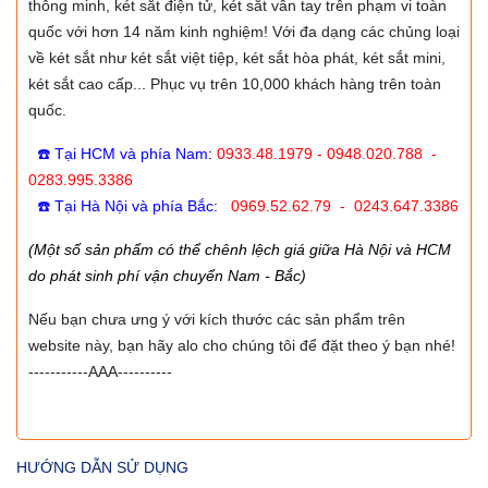
thông minh, két sắt điện tử, két sắt vân tay trên phạm vi toàn
quốc với hơn 14 năm kinh nghiệm! Với đa dạng các chủng loại
về két sắt như két sắt việt tiệp, két sắt hòa phát, két sắt mini,
két sắt cao cấp... Phục vụ trên 10,000 khách hàng trên toàn
quốc.
☎️ Tại HCM và phía Nam
:
0933.48.1979 - 0948.020.788 -
0283.995.3386
☎️ Tại Hà Nội và phía Bắc
:
0969.52.62.79 - 0243.647.3386
(Một số sản phẩm có thể chênh lệch giá giữa Hà Nội và HCM
do phát sinh phí vận chuyển Nam - Bắc)
Nếu bạn chưa ưng ý với kích thước các sản phẩm trên
website này, bạn hãy alo cho chúng tôi để đặt theo ý bạn nhé!
-----------AAA----------
HƯỚNG DẪN SỬ DỤNG