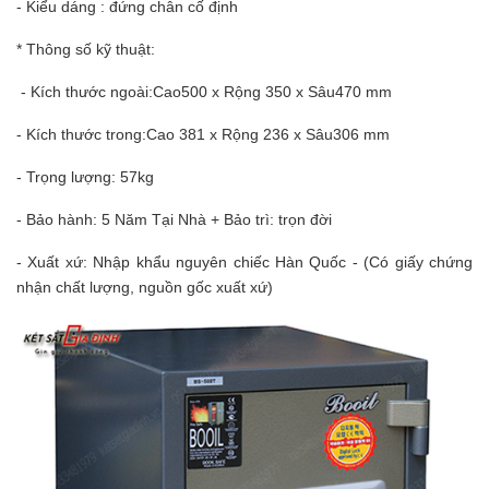
- Kiểu dáng : đứng chân cố định
* Thông số kỹ thuật:
- Kích thước ngoài:
Cao
500 x
Rộng
350 x
Sâu
470 mm
- Kích thước trong:
Cao
381 x
Rộng
236 x
Sâu
306 mm
- Trọng lượng: 57kg
- Bảo hành: 5 Năm Tại Nhà + Bảo trì: trọn đời
- Xuất xứ: Nhập khẩu nguyên chiếc Hàn Quốc - (Có giấy chứng
nhận chất lượng, nguồn gốc xuất xứ)