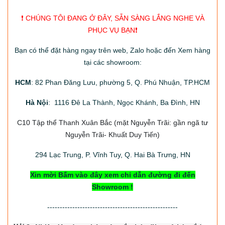
❗️ CHÚNG TÔI ĐANG Ở ĐÂY, SẴN SÀNG LẮNG NGHE VÀ
PHỤC VỤ BẠN❗️
Bạn có thể đặt hàng ngay trên web, Zalo hoặc đến Xem hàng
tại các showroom:
HCM
: 82 Phan Đăng Lưu, phường 5, Q. Phú Nhuận, TP.HCM
Hà Nội
: 1116 Đê La Thành, Ngọc Khánh, Ba Đình, HN
C10 Tập thể Thanh Xuân Bắc
(mặt Nguyễn Trãi: gần ngã tư
Nguyễn Trãi- Khuất Duy Tiến)
294
Lạc Trung, P. Vĩnh Tuy, Q. Hai Bà Trưng, HN
Xin mời Bấm vào đây xem chỉ dẫn đường đi đến
Showroom !
----------------------------------------------------