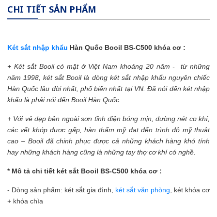
CHI TIẾT SẢN PHẨM
Két sắt nhập khẩu
Hàn Quốc Booil BS-C500 khóa cơ :
+
Két sắt Booil
có mặt ở Việt Nam khoảng 20 năm - từ những
năm 1998,
két sắt
Booil là dòng két sắt nhập khẩu nguyên chiếc
Hàn Quốc lâu đời nhất, phổ biến nhất tại VN. Đã nói đến két nhập
khẩu là phải nói đến Booil Hàn Quốc.
+ Với vẻ đẹp bên ngoài sơn tĩnh điện bóng mịn, đường nét cơ khí,
các vết khớp được gấp, hàn thẩm mỹ đạt đến trình độ mỹ thuật
cao – Booil đã chinh phục được cả những khách hàng khó tính
hay những khách hàng cũng là những tay thợ cơ khí có nghề.
* Mô tả chi tiết két sắt Booil BS-C500 khóa cơ :
- Dòng sản phẩm: két sắt gia đình,
két sắt văn phòng
, két khóa cơ
+ khóa chìa