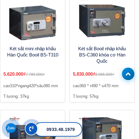
Két sắt mini nhập khẩu
Két sắt Booil nhập khẩu
Hàn Quốc Booil BS-T310
BS-C360 khóa cơ Hàn
Quốc
5.620.000₫
5.830.000₫
7.785.000₫
8.085.000₫
cao310*ngang420*sâu380 mm
cao360 * r490 * s470 mm
T.lượng: 37kg
T.lượng: 57kg
0933.48.1979