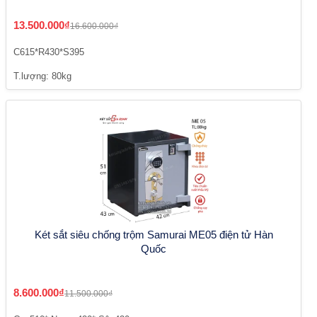
13.500.000₫
16.600.000₫
C615*R430*S395
T.lượng: 80kg
Két sắt siêu chống trộm Samurai ME05 điện tử Hàn
Quốc
8.600.000₫
11.500.000₫