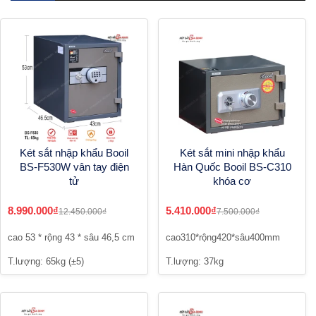
Két sắt nhập khẩu Booil
Két sắt mini nhập khẩu
BS-F530W vân tay điện
Hàn Quốc Booil BS-C310
tử
khóa cơ
8.990.000₫
5.410.000₫
12.450.000₫
7.500.000₫
cao 53 * rộng 43 * sâu 46,5 cm
cao310*rộng420*sâu400mm
T.lượng: 65kg (±5)
T.lượng: 37kg