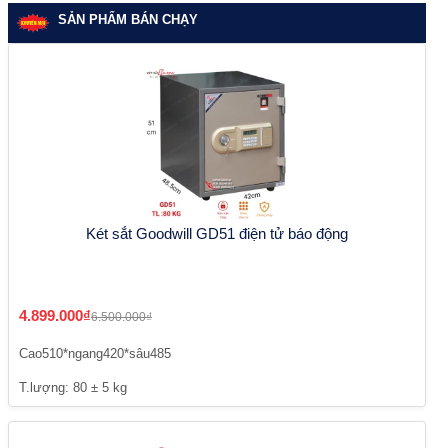
SẢN PHẨM BÁN CHẠY
Két sắt Goodwill GD51 điện tử báo động
4.899.000₫
6.500.000₫
Cao510*ngang420*sâu485
T.lượng: 80 ± 5 kg