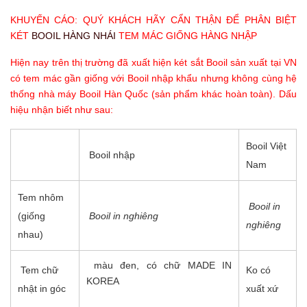
KHUYẾN CÁO: QUÝ KHÁCH HÃY CẨN THẬN ĐỂ PHÂN BIỆT
KÉT
BOOIL HÀNG NHÁI
TEM MÁC GIỐNG HÀNG NHẬP
Hiện nay trên thị trường đã xuất hiện két sắt Booil sản xuất tại VN
có tem mác gần giống với Booil nhập khẩu nhưng không cùng hệ
thống nhà máy Booil Hàn Quốc (sản phẩm khác hoàn toàn). Dấu
hiệu nhận biết như sau:
Booil Việt
Booil nhập
Nam
Tem nhôm
Booil in
(giống
Booil in nghiêng
nghiêng
nhau)
màu đen, có chữ MADE IN
Tem chữ
Ko có
KOREA
nhật in góc
xuất xứ