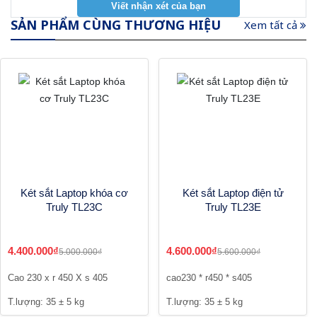
SẢN PHẨM CÙNG THƯƠNG HIỆU
Xem tất cả
Két sắt Laptop khóa cơ
Két sắt Laptop điện tử
Truly TL23C
Truly TL23E
4.400.000₫
4.600.000₫
5.000.000₫
5.600.000₫
Cao 230 x r 450 X s 405
cao230 * r450 * s405
T.lượng: 35 ± 5 kg
T.lượng: 35 ± 5 kg