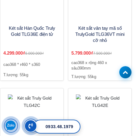
Két sắt Hàn Quốc Truly
Két sắt vân tay mã số
Gold TLG36E điện tử
TrulyGold TLG36VT mini
cỡ nhỏ
4.299.000₫
5.799.000₫
6.000.000₫
7.500.000₫
cao368 x rộng 460 x
cao368 * r460 * s360
sâu390mm
T.lượng: 55kg
T.lượng: 55kg
0933.48.1979