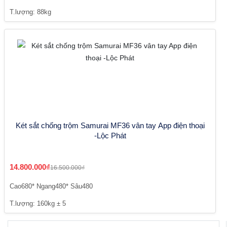
T.lượng: 88kg
Két sắt chống trộm Samurai MF36 vân tay App điện thoại
-Lộc Phát
14.800.000₫
16.500.000₫
Cao680* Ngang480* Sâu480
T.lượng: 160kg ± 5