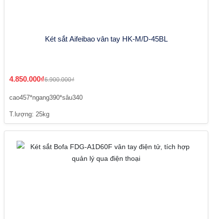
Két sắt Aifeibao vân tay HK-M/D-45BL
4.850.000₫
6.900.000₫
cao457*ngang390*sâu340
T.lượng: 25kg