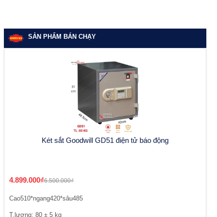
SẢN PHẨM BÁN CHẠY
Két sắt Goodwill GD51 điện tử báo động
4.899.000₫
6.500.000₫
Cao510*ngang420*sâu485
T.lượng: 80 ± 5 kg