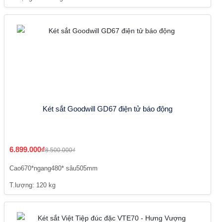
Két sắt Goodwill GD67 điện tử báo động
6.899.000₫
8.500.000₫
Cao670*ngang480* sâu505mm
T.lượng: 120 kg