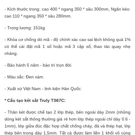
- Kích thước trong:
cao 400 * ngang 350 * sâu 300mm, Ngăn kéo:
cao 110 * ngang 350 * sâu 280mm.
- Trọng lượng: 151kg
- Khóa cơ chống dò mã - độ chính xác cao sai lệch không quá 1%
có thể cài đặt mã 1 số hoặc mã 3 cặp số, thao tác quay nhẹ
nhàng.
- Bảo hành 5 năm - bảo trì trọn đời.
- Màu sắc: Đen xám.
- Xuất xứ Việt Nam - linh kiện Hàn Quốc.
* Cấu tạo két sắt Truly TS67C:
- Thân két được chế tạo 2 lớp thép, bên ngoài dày 2mm (những
dòng két sắt thông thường giá rẻ hơn lớp thép ngoài chỉ dày 0.6 -
1mm), lớp giữa đúc đặc hợp chất chống cháy, đá và thép hạt, lớp
thép bên trong dày 1,5mm. Tất cả được làm liền 1 khối vô cùng