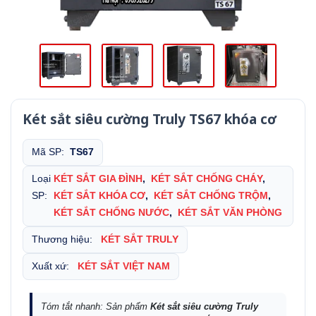
Két sắt siêu cường Truly TS67 khóa cơ
Mã SP:
TS67
Loại
KÉT SẮT GIA ĐÌNH
,
KÉT SẮT CHỐNG CHÁY
,
SP:
KÉT SẮT KHÓA CƠ
,
KÉT SẮT CHỐNG TRỘM
,
KÉT SẮT CHỐNG NƯỚC
,
KÉT SẮT VĂN PHÒNG
Thương hiệu:
KÉT SẮT TRULY
Xuất xứ:
KÉT SẮT VIỆT NAM
Tóm tắt nhanh: Sản phẩm
Két sắt siêu cường Truly