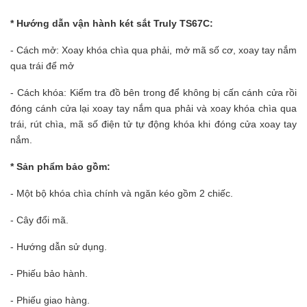
* Hướng dẫn vận hành két sắt Truly TS67C:
- Cách mở: Xoay khóa chìa qua phải, mở mã số cơ, xoay tay nắm
qua trái để mở
- Cách khóa: Kiểm tra đồ bên trong để không bị cấn cánh cửa rồi
đóng cánh cửa lại xoay tay nắm qua phải và xoay khóa chìa qua
trái, rút chìa, mã số điện tử tự động khóa khi đóng cửa xoay tay
nắm.
* Sản phẩm bảo gồm:
- Một bộ khóa chìa chính và ngăn kéo gồm 2 chiếc.
- Cây đổi mã.
- Hướng dẫn sử dụng.
- Phiếu bảo hành.
- Phiếu giao hàng.