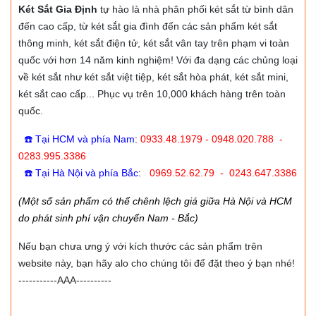
Két Sắt Gia Định
tự hào là nhà phân phối két sắt từ bình dân
đến cao cấp, từ két sắt gia đình đến các sản phẩm két sắt
thông minh, két sắt điện tử, két sắt vân tay trên phạm vi toàn
quốc với hơn 14 năm kinh nghiệm! Với đa dạng các chủng loại
về két sắt như két sắt việt tiệp, két sắt hòa phát, két sắt mini,
két sắt cao cấp... Phục vụ trên 10,000 khách hàng trên toàn
quốc.
☎️ Tại HCM và phía Nam
:
0933.48.1979 - 0948.020.788 -
0283.995.3386
☎️ Tại Hà Nội và phía Bắc
:
0969.52.62.79 - 0243.647.3386
(Một số sản phẩm có thể chênh lệch giá giữa Hà Nội và HCM
do phát sinh phí vận chuyển Nam - Bắc)
Nếu bạn chưa ưng ý với kích thước các sản phẩm trên
website này, bạn hãy alo cho chúng tôi để đặt theo ý bạn nhé!
-----------AAA----------