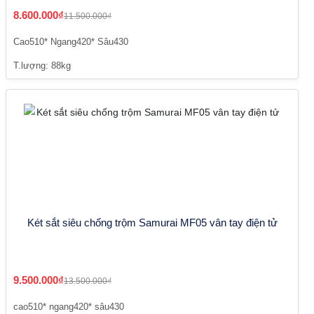
8.600.000₫
11.500.000₫
Cao510* Ngang420* Sâu430
T.lượng: 88kg
Két sắt siêu chống trộm Samurai MF05 vân tay điện tử
9.500.000₫
13.500.000₫
cao510* ngang420* sâu430