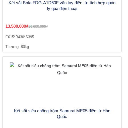
Két sắt Bofa FDG-A1D60F vân tay điện tử, tích hợp quản
lý qua điện thoại
13.500.000₫
16.600.000₫
C615*R430*S395
T.lượng: 80kg
Két sắt siêu chống trộm Samurai ME05 điện tử Hàn
Quốc