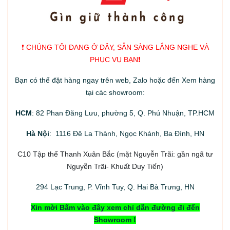
❗️ CHÚNG TÔI ĐANG Ở ĐÂY, SẴN SÀNG LẮNG NGHE VÀ
PHỤC VỤ BẠN❗️
Bạn có thể đặt hàng ngay trên web, Zalo hoặc đến Xem hàng
tại các showroom:
HCM
: 82 Phan Đăng Lưu, phường 5, Q. Phú Nhuận, TP.HCM
Hà Nội
: 1116 Đê La Thành, Ngọc Khánh, Ba Đình, HN
C10 Tập thể Thanh Xuân Bắc
(mặt Nguyễn Trãi: gần ngã tư
Nguyễn Trãi- Khuất Duy Tiến)
294
Lạc Trung, P. Vĩnh Tuy, Q. Hai Bà Trưng, HN
Xin mời Bấm vào đây xem chỉ dẫn đường đi đến
Showroom !