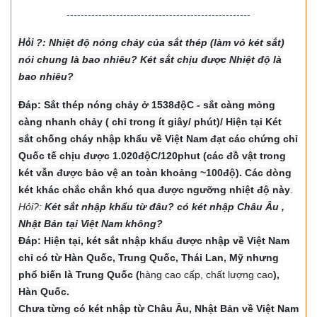
----------------------------------------------------
Hỏi
?: Nhiệt độ nón
g chảy của sắt thép (làm vỏ két sắt)
nói chung là bao nhiêu? Két sắt chịu được Nhiệt độ là
bao nhiêu?
Đáp: Sắt thép nóng chảy ở 1538độC - sắt càng mỏng
càng nhanh chảy ( chỉ trong ít giây/ phút)/ Hiện tại Két
sắt chống cháy nhập khẩu về Việt Nam đạt các chứng chỉ
Quốc tế chịu được 1.020độC/120phut (các đồ vật trong
két vẫn được bảo vệ an toàn khoảng ~100độ). Các dòng
két khác chắc chắn khó qua được ngưỡng nhiệt độ này
.
Hỏi?:
Két sắt nhập khẩu từ đâu? có két nhập Châu Âu ,
Nhật Bản tại Việt Nam không?
Đáp: Hiện tại, két sắt nhập khẩu được nhập về Việt Nam
chỉ có từ Hàn Quốc, Trung Quốc, Thái Lan, Mỹ nhưng
phổ biến là Trung Quốc (
hàng cao cấp, chất lượng cao
),
Hàn Quốc.
Chưa từng có két nhập từ Châu Âu, Nhật Bản về Việt Nam