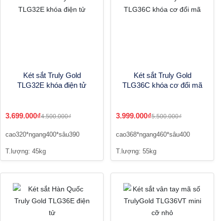
Két sắt Truly Gold
Két sắt Truly Gold
TLG32E khóa điện tử
TLG36C khóa cơ đổi mã
3.699.000₫
3.999.000₫
4.500.000₫
5.500.000₫
cao320*ngang400*sâu390
cao368*ngang460*sâu400
T.lượng: 45kg
T.lượng: 55kg