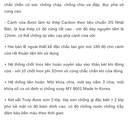
chắc chắn có sức chống cháy, chống chịu va đập, đục phá vô
cùng cao:
- Cánh cửa được làm từ thép Cacbon theo tiêu chuẩn JIS Nhật
Bản, là loại thép có độ cứng rất cao - với độ dày nguyên tấm là
12mm, có thể chống lại việc cạy phá cánh cửa với:
+ Hai bản lề ngoài thiết kế đặc chắc tạo góc mở 180 độ cho cánh
cửa rất thuận tiện khi sử dụng.
+ Hệ thống chốt Inox liên hoàn xuyên sâu vào thân két khi đóng
cửa - với 10 chốt Inox phi 32mm vô cùng chắc chắn khi cửa đóng.
+ Hệ thống liên hoàn: Một khóa chìa, một tay nắm 3 chia, một
khóa số cơ có định vị chống xoay MY 8601 Made In Korea.
+ Két sắt Truly được sơn 3 lớp: lớp sơn chống gỉ đặc biệt + 2 lớp
phủ bề mặt có độ bám dính cao, có độ chống nước chống trầy
đảm bảo bền màu theo thời gian.