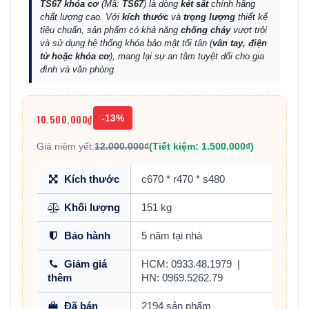
TS67 khóa cơ
(Mã:
TS67
) là dòng
két sắt
chính hãng
chất lượng cao. Với
kích thước
và
trọng lượng
thiết kế
tiêu chuẩn, sản phẩm có khả năng
chống cháy
vượt trội
và sử dụng hệ thống khóa bảo mật tối tân (
vân tay, điện
tử hoặc khóa cơ
), mang lại sự an tâm tuyệt đối cho gia
đình và văn phòng.
10.500.000₫
-13%
Giá niêm yết:
12.000.000₫
(Tiết kiệm: 1.500.000₫)
Kích thước
c670 * r470 * s480
Khối lượng
151 kg
Bảo hành
5 năm tại nhà
Giảm giá
HCM: 0933.48.1979
|
thêm
HN: 0969.5262.79
Đã bán
2194 sản phẩm