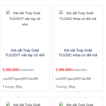
Két sắt Truly Gold
Két sắt Truly Gold
TLG32VT vân tay cỡ nhỏ
TLG32C khóa cơ đổi mã
5.555.000₫
3.399.000₫
7.400.000₫
4.000.000₫
cao320*ngang400*sâu390
cao320*ngang400*sâu390
T.lượng: 45kg
T.lượng: 45kg