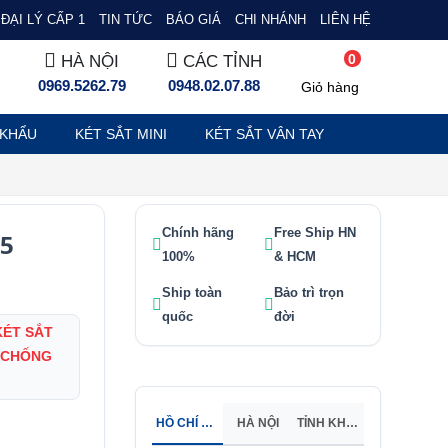
ĐẠI LÝ CẤP 1
TIN TỨC
BÁO GIÁ
CHI NHÁNH
LIÊN HỆ
0
HÀ NỘI
CÁC TỈNH
0969.5262.79
0948.02.07.88
Giỏ hàng
 KHẨU
KÉT SẮT MINI
KÉT SẮT VÂN TAY
Chính hãng
Free Ship HN
05
100%
& HCM
Ship toàn
Bảo trì trọn
quốc
đời
KÉT SẮT
 CHỐNG
HỒ CHÍ MINH
HÀ NỘI
TỈNH KHÁC