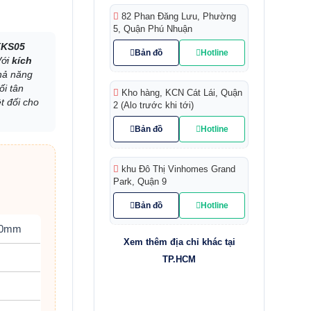
82 Phan Đăng Lưu, Phường
5, Quận Phú Nhuận
KKS05
Bản đồ
Hotline
Với
kích
khả năng
ối tân
Kho hàng, KCN Cát Lái, Quận
t đối cho
2 (Alo trước khi tới)
Bản đồ
Hotline
khu Đô Thị Vinhomes Grand
Park, Quận 9
Bản đồ
Hotline
250mm
Xem thêm địa chỉ khác tại
TP.HCM