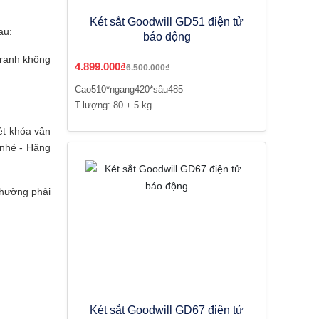
Két sắt Goodwill GD51 điện tử
au:
báo động
tranh không
4.899.000₫
6.500.000₫
Cao510*ngang420*sâu485
T.lượng: 80 ± 5 kg
két khóa vân
 nhé - Hãng
thường phải
.
Két sắt Goodwill GD67 điện tử