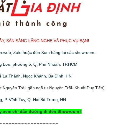
ÂY, SẴN SÀNG LẮNG NGHE VÀ PHỤC VỤ BẠN❗️
ên web, Zalo hoặc đến Xem hàng tại các showroom:
g Lưu, phường 5, Q. Phú Nhuận, TP.HCM
ê La Thành, Ngọc Khánh, Ba Đình, HN
 Nguyễn Trãi: gần ngã tư Nguyễn Trãi- Khuất Duy Tiến)
, P. Vĩnh Tuy, Q. Hai Bà Trưng, HN
y xem chỉ dẫn đường đi đến Showroom !
----------------------------------------