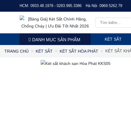
HCM:
0933.48.1979 - 0283.995.3386
Hà Nội:
0969.5262.79
KÉT SẮT
DANH MỤC SẢN PHẨM
KÉT SẮT KH
TRANG CHỦ
KÉT SẮT
KÉT SẮT HÒA PHÁT