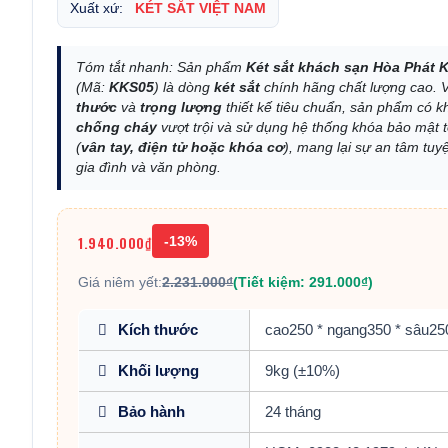
Xuất xứ:
KÉT SẮT VIỆT NAM
Tóm tắt nhanh: Sản phẩm
Két sắt khách sạn Hòa Phát 
(Mã:
KKS05
) là dòng
két sắt
chính hãng chất lượng cao. 
thước
và
trọng lượng
thiết kế tiêu chuẩn, sản phẩm có 
chống cháy
vượt trội và sử dụng hệ thống khóa bảo mật t
(
vân tay, điện tử hoặc khóa cơ
), mang lại sự an tâm tuyệ
gia đình và văn phòng.
1.940.000₫
-13%
Giá niêm yết:
2.231.000₫
(Tiết kiệm: 291.000₫)
Kích thước
cao250 * ngang350 * sâu
Khối lượng
9kg (±10%)
Bảo hành
24 tháng