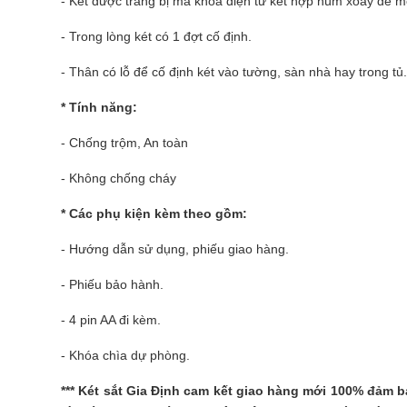
- Két được trang bị mã khóa điện tử kết hợp núm xoay để 
- Trong lòng két có 1 đợt cố định.
- Thân có lỗ để cố định két vào tường, sàn nhà hay trong tủ.
* Tính năng:
- Chống trộm, An toàn
- Không chống cháy
* Các phụ kiện kèm theo gồm:
- Hướng dẫn sử dụng, phiếu giao hàng.
- Phiếu bảo hành.
- 4 pin AA đi kèm.
- Khóa chìa dự phòng.
***
Két sắt Gia Định
cam kết giao hàng mới 100% đảm bả