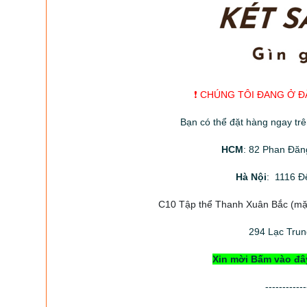
❗️ CHÚNG TÔI ĐANG Ở Đ
Bạn có thể đặt hàng ngay tr
HCM
: 82 Phan Đăn
Hà Nội
: 1116 Đ
C10 Tập thể Thanh Xuân Bắc
(mặt
294
Lạc Trung
Xin mời Bấm vào đâ
------------