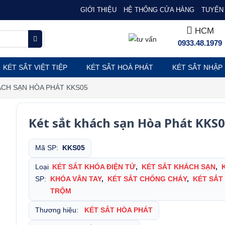
GIỚI THIỆU
HỆ THỐNG CỬA HÀNG
TUYỂN 
HCM
0933.48.1979
KÉT SẮT VIỆT TIỆP
KÉT SẮT HOÀ PHÁT
KÉT SẮT NHẬP
ÁCH SẠN HÒA PHÁT KKS05
Két sắt khách sạn Hòa Phát KKS
Mã SP:
KKS05
Loại
KÉT SẮT KHÓA ĐIỆN TỬ
,
KÉT SẮT KHÁCH SẠN
,
SP:
KHÓA VÂN TAY
,
KÉT SẮT CHỐNG CHÁY
,
KÉT SẮT
TRỘM
Thương hiệu:
KÉT SẮT HÒA PHÁT