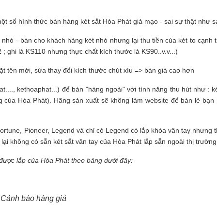
một số hình thức bán hàng két sắt Hòa Phát giả mạo - sai sự thật như s
 nhỏ - bán cho khách hàng két nhỏ nhưng lại thu tiền của két to cạnh 
 ; ghi là KS110 nhưng thực chất kích thước là KS90..v.v...)
t tên mới, sửa thay đổi kích thước chút xíu => bán giá cao hơn
...., kethoaphat...) để bán "hàng ngoài" với tính năng thu hút như : 
 của Hòa Phát). Hãng sản xuất sẽ không làm website để bán lẻ bạn
Fortune, Pioneer, Legend và chỉ có Legend có lắp khóa vân tay nhưng 
 lại không có sẵn két sắt vân tay của Hòa Phát lắp sẵn ngoài thị trường
 được lắp của Hòa Phát theo bảng dưới đây:
Cảnh báo hàng giả