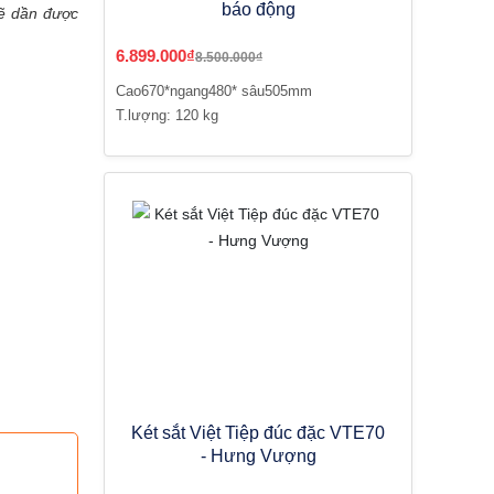
báo động
sẽ dần được
6.899.000₫
8.500.000₫
Cao670*ngang480* sâu505mm
T.lượng: 120 kg
Két sắt Việt Tiệp đúc đặc VTE70
- Hưng Vượng