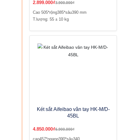
2.899.000₫
3.900.000₫
Cao 505*rộng385*sâu390 mm
T.lượng: 55 ± 10 kg
Két sắt Aifeibao vân tay HK-M/D-
45BL
4.850.000₫
6.900.000₫
cao457*ngang390*sâu340