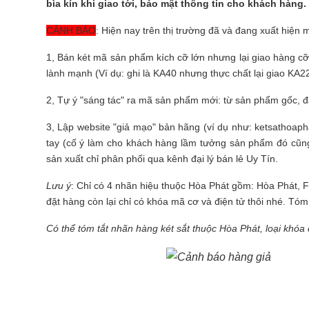
bìa kín khi giao tới, bảo mật thông tin cho khách hàng.
CẢNH BÁO
:
Hiện nay trên thị trường đã và đang xuất hiện 
1, Bán két mã sản phẩm kích cỡ lớn nhưng lại giao hàng cỡ
lành mạnh (Ví dụ: ghi là KA40 nhưng thực chất lại giao KA22
2, Tự ý "sáng tác" ra mã sản phẩm mới: từ sản phẩm gốc, đặ
3, Lập website "giả mạo" bản hãng (ví dụ như: ketsathoaphat
tay (cố ý làm cho khách hàng lầm tưởng sản phẩm đó cũng
sản xuất chỉ phân phối qua kênh đại lý bán lẻ Uy Tín.
Lưu ý
: Chỉ có 4 nhãn hiệu thuộc Hòa Phát gồm: Hòa Phát, 
đặt hàng còn lại chỉ có khóa mã cơ và điện tử thôi nhé. Tóm
Có thể tóm tắt nhãn hàng két sắt thuộc Hòa Phát, loại khóa