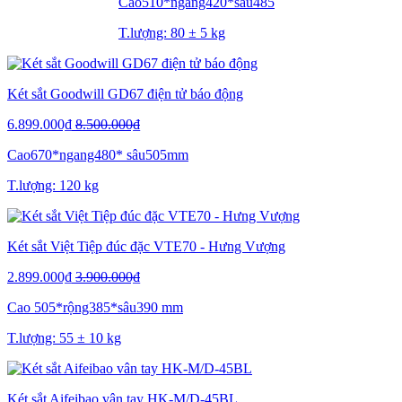
Cao510*ngang420*sâu485
T.lượng: 80 ± 5 kg
Két sắt Goodwill GD67 điện tử báo động
6.899.000₫
8.500.000₫
Cao670*ngang480* sâu505mm
T.lượng: 120 kg
Két sắt Việt Tiệp đúc đặc VTE70 - Hưng Vượng
2.899.000₫
3.900.000₫
Cao 505*rộng385*sâu390 mm
T.lượng: 55 ± 10 kg
Két sắt Aifeibao vân tay HK-M/D-45BL