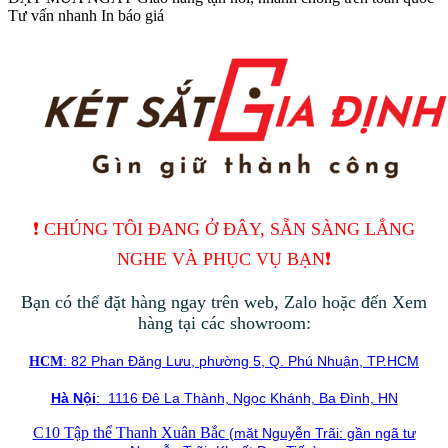
Tư vấn nhanh
In báo giá
❗️ CHÚNG TÔI ĐANG Ở ĐÂY, SẴN SÀNG LẮNG
NGHE VÀ PHỤC VỤ BẠN❗️
Bạn có thể đặt hàng ngay trên web, Zalo hoặc đến Xem
hàng tại các showroom:
: 82 Phan Đăng Lưu, phường 5, Q. Phú Nhuận, TP.HCM
HCM
Hà Nội
: 1116 Đê La Thành, Ngọc Khánh, Ba Đình, HN
C10 Tập thể Thanh Xuân Bắc
(mặt Nguyễn Trãi: gần ngã tư