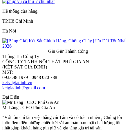
Hệ thống cửa hàng
TP.Hồ Chí Minh
Hà Nội
— Gìn Giữ Thành Công
Thông Tin Công Ty
CÔNG TY TNHH NỘI THẤT PHÚ GIA AN
(KÉT SẮT GIA ĐỊNH)
MST:
0313182157
0933.48.1979 - 0948 020 788
ketsatgiadinh.vn
ketgiadinh@gmail.com
Đại Diện
Mr Lăng - CEO Phú Gia An
"Với tôn chỉ làm việc bằng cái Tâm và có trách nhiệm, Chúng tôi
luôn đem đến những chiếc két sắt an toàn bảo mật chất lượng tốt
nhất giúp khách hàng gìn giữ và gia tăng giá trị tài sản"