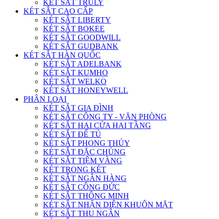
KÉT SẮT TRULY
KÉT SẮT CAO CẤP
KÉT SẮT LIBERTY
KÉT SẮT BOKEE
KÉT SẮT GOODWILL
KÉT SẮT GUDBANK
KÉT SẮT HÀN QUỐC
KÉT SẮT ADELBANK
KÉT SẮT KUMHO
KÉT SẮT WELKO
KÉT SẮT HONEYWELL
PHÂN LOẠI
KÉT SẮT GIA ĐÌNH
KÉT SẮT CÔNG TY - VĂN PHÒNG
KÉT SẮT HAI CỬA HAI TẦNG
KÉT SẮT ĐỂ TỦ
KÉT SẮT PHONG THỦY
KÉT SẮT ĐẶC CHỦNG
KÉT SẮT TIỆM VÀNG
KÉT TRONG KÉT
KÉT SẮT NGÂN HÀNG
KÉT SẮT CÔNG ĐỨC
KÉT SẮT THÔNG MINH
KÉT SẮT NHẬN DIỆN KHUÔN MẶT
KÉT SẮT THU NGÂN