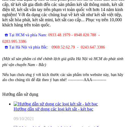
cấp, từ két sắt gia đình đến các sản phẩm két sắt thông minh, két sắt
điện tử, két sắt vân tay trên phạm vi toàn quốc với hơn 14 năm kinh
nghiệm! Với đa dạng các chủng loại về két sắt như két sắt việt tiệp,
két sắt hòa phát, két sắt mini, két sắt cao cấp... Phục vụ trên 10,000
khách hàng trên toàn quốc.
☎️ Tại HCM và phía Nam
:
0933.48.1979 - 0948.020.788 -
0283.995.3386
☎️ Tại Hà Nội và phía Bắc
:
0969.52.62.79 - 0243.647.3386
(Một số sản phẩm có thể chênh lệch giá giữa Hà Nội và HCM do phát sinh
phí vận chuyển Nam - Bắc)
Nếu bạn chưa ưng ý với kích thước các sản phẩm trên website này, bạn hãy
alo cho chúng tôi để đặt theo ý bạn nhé! -----------AAA----------
Hướng dẫn sử dụng
Hướng dẫn sử dụng các loại két sắt - két bạc
09/10/2021