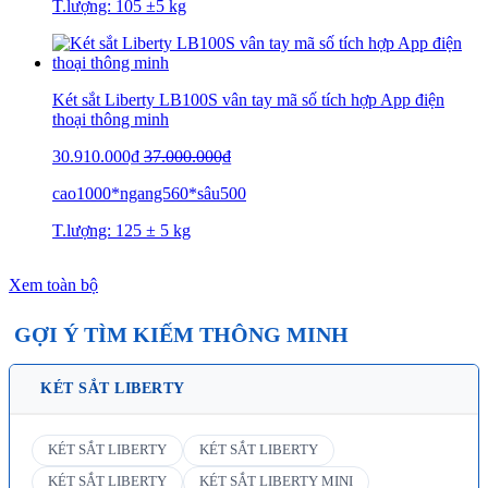
T.lượng: 105 ±5 kg
Két sắt Liberty LB100S vân tay mã số tích hợp App điện
thoại thông minh
30.910.000₫
37.000.000₫
cao1000*ngang560*sâu500
T.lượng: 125 ± 5 kg
Xem toàn bộ
GỢI Ý TÌM KIẾM THÔNG MINH
KÉT SẮT LIBERTY
KÉT SẮT LIBERTY
KÉT SẮT LIBERTY
KÉT SẮT LIBERTY
KÉT SẮT LIBERTY MINI