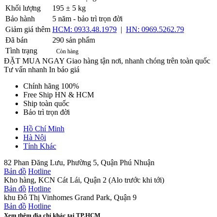
Khối lượng
195 ± 5 kg
Bảo hành
5 năm - bảo trì trọn đời
Giảm giá thêm
HCM: 0933.48.1979
|
HN: 0969.5262.79
Đã bán
290 sản phẩm
Tình trạng
Còn hàng
ĐẶT MUA NGAY
Giao hàng tận nơi, nhanh chóng trên toàn quốc
Tư vấn nhanh
In báo giá
Chính hãng 100%
Free Ship HN & HCM
Ship toàn quốc
Bảo trì trọn đời
Hồ Chí Minh
Hà Nội
Tỉnh Khác
82 Phan Đăng Lưu, Phường 5, Quận Phú Nhuận
Bản đồ
Hotline
Kho hàng, KCN Cát Lái, Quận 2 (Alo trước khi tới)
Bản đồ
Hotline
khu Đô Thị Vinhomes Grand Park, Quận 9
Bản đồ
Hotline
Xem thêm địa chỉ khác tại TP.HCM