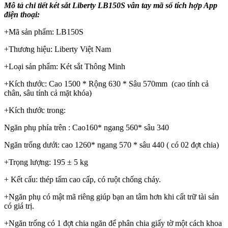
Mô tả chi tiết két sắt Liberty LB150S vân tay mã số tích hợp App
điện thoại:
+Mã sản phẩm: LB150S
+Thương hiệu: Liberty Việt Nam
+Loại sản phẩm: Két sắt Thông Minh
+Kích thước: Cao 1500 * Rộng 630 * Sâu 570mm (cao tính cả
chân, sâu tính cả mặt khóa)
+Kích thước trong:
Ngăn phụ phía trên : Cao160* ngang 560* sâu 340
Ngăn trống dưới: cao 1260* ngang 570 * sâu 440 ( có 02 đợt chia)
+Trọng lượng: 195 ± 5 kg
+ Kết cấu: thép tấm cao cấp, có ruột chống cháy.
+Ngăn phụ có mật mã riêng giúp bạn an tâm hơn khi cất trữ tài sản
có giá trị.
+Ngăn trống có 1 đợt chia ngăn để phân chia giấy tờ một cách khoa