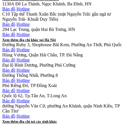
1130A Đê La Thành, Ngọc Khánh, Ba Đình, HN
Bản đồ
Hotline
C10 Tập thể Thanh Xuân Bắc (mặt Nguyễn Trãi: gần ngã tư
Nguyễn Trãi- Khuất Duy Tiến)
Bản đồ
Hotline
294 Lạc Trung, quận Hai Bà Trưng, HN
Bản đồ
Hotline
Xem thêm địa chỉ khác tại Hà Nội
Đường Ruby 3, Shophouse Bãi Kem, Phường An Thới, Phú Quốc
Bản đồ
Hotline
Hùng Vương, Quận Hải Châu, TP. Đà Nẵng
Bản đồ
Hotline
Đại lộ Bình Dương, Phường Phú Cường
Bản đồ
Hotline
Đường Thống Nhất, Phường 8
Bản đồ
Hotline
Phú Riềng Đỏ, TP Đồng Xoài
Bản đồ
Hotline
Quốc lộ 62, Tp.Tân An, T.Long An
Bản đồ
Hotline
đường Nguyễn Văn Cừ, phường An Khánh, quận Ninh Kiều, TP
Cần Thơ
Bản đồ
Hotline
Xem thêm địa chỉ tại các tỉnh khác