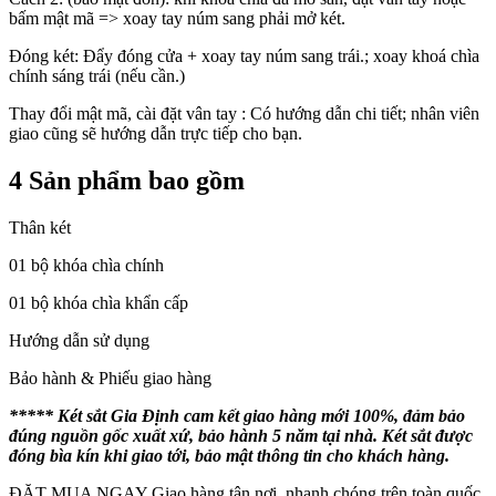
bấm mật mã => xoay tay núm sang phải mở két.
Đóng két: Đẩy đóng cửa + xoay tay núm sang trái.; xoay khoá chìa
chính sáng trái (nếu cần.)
Thay đổi mật mã, cài đặt vân tay : Có hướng dẫn chi tiết; nhân viên
giao cũng sẽ hướng dẫn trực tiếp cho bạn.
4 Sản phẩm bao gồm
Thân két
01 bộ khóa chìa chính
01 bộ khóa chìa khẩn cấp
Hướng dẫn sử dụng
Bảo hành & Phiếu giao hàng
****
* Két sắt Gia Định cam kết giao hàng mới 100%, đảm bảo
đúng nguồn gốc xuất xứ, bảo hành 5 năm tại nhà. Két sắt được
đóng bìa kín khi giao tới, bảo mật thông tin cho khách hàng.
ĐẶT MUA NGAY
Giao hàng tận nơi, nhanh chóng trên toàn quốc