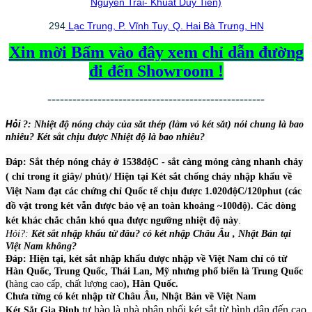
Nguyễn Trãi- Khuất Duy Tiến)
294
Lạc Trung, P. Vĩnh Tuy, Q. Hai Bà Trưng, HN
Xin mời Bấm vào đây xem chỉ dẫn đường
đi đến Showroom !
----------------------------------------------------
Hỏi
?: Nhiệt độ nón
g chảy của sắt thép (làm vỏ két sắt) nói chung là bao
nhiêu? Két sắt chịu được Nhiệt độ là bao nhiêu?
Đáp: Sắt thép nóng chảy ở 1538độC - sắt càng mỏng càng nhanh chảy
( chỉ trong ít giây/ phút)/ Hiện tại Két sắt chống cháy nhập khẩu về
Việt Nam đạt các chứng chỉ Quốc tế chịu được 1.020độC/120phut (các
đồ vật trong két vẫn được bảo vệ an toàn khoảng ~100độ). Các dòng
két khác chắc chắn khó qua được ngưỡng nhiệt độ này
.
Hỏi?:
Két sắt nhập khẩu từ đâu? có két nhập Châu Âu , Nhật Bản tại
Việt Nam không?
Đáp: Hiện tại, két sắt nhập khẩu được nhập về Việt Nam chỉ có từ
Hàn Quốc, Trung Quốc, Thái Lan, Mỹ nhưng phổ biến là Trung Quốc
(
hàng cao cấp, chất lượng cao
), Hàn Quốc.
Chưa từng có két nhập từ Châu Âu, Nhật Bản về Việt Nam
tự hào là nhà phân phối két sắt từ bình dân đến cao
Két Sắt Gia Định