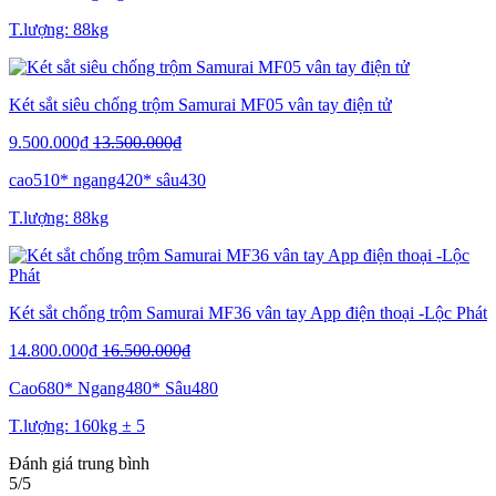
T.lượng: 88kg
Két sắt siêu chống trộm Samurai MF05 vân tay điện tử
9.500.000₫
13.500.000₫
cao510* ngang420* sâu430
T.lượng: 88kg
Két sắt chống trộm Samurai MF36 vân tay App điện thoại -Lộc Phát
14.800.000₫
16.500.000₫
Cao680* Ngang480* Sâu480
T.lượng: 160kg ± 5
Đánh giá trung bình
5/5