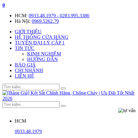
0
HCM:
0933.48.1979 - 0283.995.3386
Hà Nội:
0969.5262.79
GIỚI THIỆU
HỆ THỐNG CỬA HÀNG
TUYỂN ĐẠI LÝ CẤP 1
TIN TỨC
KINH NGHIỆM
HƯỚNG DẪN
BÁO GIÁ
CHI NHÁNH
LIÊN HỆ
HCM
0933.48.1979