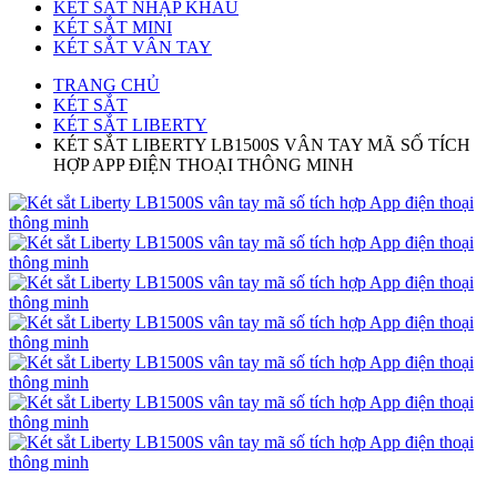
KÉT SẮT NHẬP KHẨU
KÉT SẮT MINI
KÉT SẮT VÂN TAY
TRANG CHỦ
KÉT SẮT
KÉT SẮT LIBERTY
KÉT SẮT LIBERTY LB1500S VÂN TAY MÃ SỐ TÍCH
HỢP APP ĐIỆN THOẠI THÔNG MINH