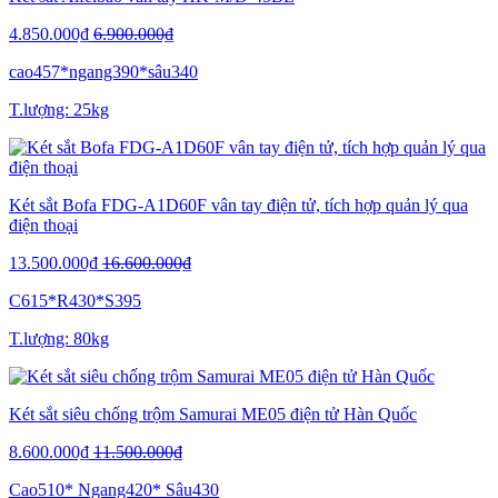
4.850.000₫
6.900.000₫
cao457*ngang390*sâu340
T.lượng: 25kg
Két sắt Bofa FDG-A1D60F vân tay điện tử, tích hợp quản lý qua
điện thoại
13.500.000₫
16.600.000₫
C615*R430*S395
T.lượng: 80kg
Két sắt siêu chống trộm Samurai ME05 điện tử Hàn Quốc
8.600.000₫
11.500.000₫
Cao510* Ngang420* Sâu430