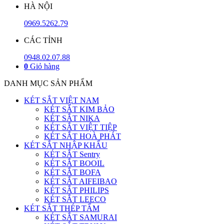
HÀ NỘI
0969.5262.79
CÁC TỈNH
0948.02.07.88
0
Giỏ hàng
DANH MỤC SẢN PHẨM
KÉT SẮT VIỆT NAM
KÉT SẮT KIM BẢO
KÉT SẮT NIKA
KÉT SẮT VIỆT TIỆP
KÉT SẮT HOÀ PHÁT
KÉT SẮT NHẬP KHẨU
KÉT SẮT Sentry
KÉT SẮT BOOIL
KÉT SẮT BOFA
KÉT SẮT AIFEIBAO
KÉT SẮT PHILIPS
KÉT SẮT LEECO
KÉT SẮT THÉP TẤM
KÉT SẮT SAMURAI