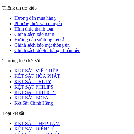
Thông tin trợ giúp
Hướng dẫn mua hàng
Phương thức vận chuyển
Hình thức thanh toán
Chính sách bảo hành
Hướng dẫn sử dụng két sắt
Chính sách bảo mật thông tin
Chính sách đổi/trả hàng - hoàn tiền
Thương hiệu két sắt
KÉT SẮT VIỆT TIỆP
KÉT SẮT HÒA PHÁT
KÉT SẮT TRULY
KÉT SẮT PHILIPS
KÉT SẮT LIBERTY
KÉT SẮT BOFA
Két Sắt Chính Hãng
Loại két sắt
KÉT SẮT THÉP TẤM
KÉT SẮT ĐIỆN TỬ