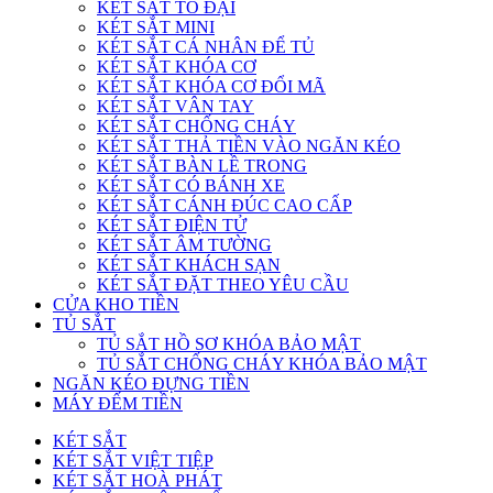
KÉT SẮT TO ĐẠI
KÉT SẮT MINI
KÉT SẮT CÁ NHÂN ĐỂ TỦ
KÉT SẮT KHÓA CƠ
KÉT SẮT KHÓA CƠ ĐỔI MÃ
KÉT SẮT VÂN TAY
KÉT SẮT CHỐNG CHÁY
KÉT SẮT THẢ TIỀN VÀO NGĂN KÉO
KÉT SẮT BÀN LỀ TRONG
KÉT SẮT CÓ BÁNH XE
KÉT SẮT CÁNH ĐÚC CAO CẤP
KÉT SẮT ĐIỆN TỬ
KÉT SẮT ÂM TƯỜNG
KÉT SẮT KHÁCH SẠN
KÉT SẮT ĐẶT THEO YÊU CẦU
CỬA KHO TIỀN
TỦ SẮT
TỦ SẮT HỒ SƠ KHÓA BẢO MẬT
TỦ SẮT CHỐNG CHÁY KHÓA BẢO MẬT
NGĂN KÉO ĐỰNG TIỀN
MÁY ĐẾM TIỀN
KÉT SẮT
KÉT SẮT VIỆT TIỆP
KÉT SẮT HOÀ PHÁT