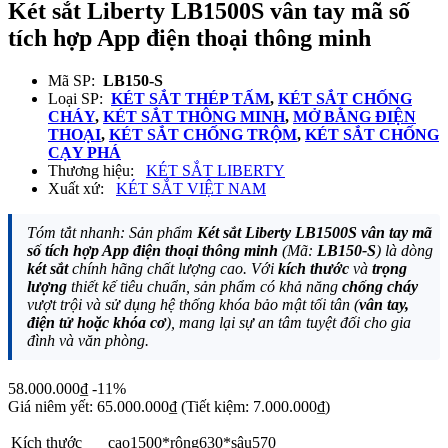
Két sắt Liberty LB1500S vân tay mã số
tích hợp App điện thoại thông minh
Mã SP:
LB150-S
Loại SP:
KÉT SẮT THÉP TẤM
,
KÉT SẮT CHỐNG
CHÁY
,
KÉT SẮT THÔNG MINH
,
MỞ BẰNG ĐIỆN
THOẠI
,
KÉT SẮT CHỐNG TRỘM
,
KÉT SẮT CHỐNG
CẠY PHÁ
Thương hiệu:
KÉT SẮT LIBERTY
Xuất xứ:
KÉT SẮT VIỆT NAM
Tóm tắt nhanh: Sản phẩm
Két sắt Liberty LB1500S vân tay mã
số tích hợp App điện thoại thông minh
(Mã:
LB150-S
) là dòng
két sắt
chính hãng chất lượng cao. Với
kích thước
và
trọng
lượng
thiết kế tiêu chuẩn, sản phẩm có khả năng
chống cháy
vượt trội và sử dụng hệ thống khóa bảo mật tối tân (
vân tay,
điện tử hoặc khóa cơ
), mang lại sự an tâm tuyệt đối cho gia
đình và văn phòng.
58.000.000₫
-11%
Giá niêm yết:
65.000.000₫
(Tiết kiệm: 7.000.000₫)
Kích thước
cao1500*rộng630*sâu570