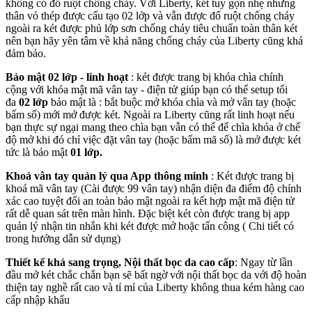
không có đổ ruột chống cháy. Với Liberty, két tuy gọn nhẹ nhưng
thân vỏ thép được cấu tạo 02 lớp và vẫn được đổ ruột chống cháy
ngoài ra két được phủ lớp sơn chống cháy tiêu chuẩn toàn thân két
nên bạn hãy yên tâm về khả năng chống cháy của Liberty cũng khá
đảm bảo.
Bảo mật 02 lớp - linh hoạt
: két được trang bị khóa chìa chính
cộng với khóa mật mã vân tay - điện tử giúp bạn có thể setup tối
đa
02 lớp
bảo mật là : bắt buộc mở khóa chìa và mở vân tay (hoặc
bấm số) mới mở được két. Ngoài ra Liberty cũng rất linh hoạt nếu
bạn thực sự ngại mang theo chìa bạn vẫn có thể để chìa khóa ở chế
độ mở khi đó chỉ việc đặt vân tay (hoặc bấm mã số) là mở được két
tức là bảo mật
01 lớp.
Khoá vân tay quản lý qua App thông minh
: Két được trang bị
khoá mã vân tay (Cài được 99 vân tay) nhận diện đa điểm độ chính
xác cao tuyệt đối an toàn bảo mật ngoài ra kết hợp mật mã điện tử
rất dễ quan sát trên màn hình. Đặc biệt két còn được trang bị app
quản lý nhận tin nhắn khi két được mở hoặc tấn công ( Chi tiết có
trong hướng dẫn sử dụng)
Thiết kế khá sang trọng, Nội thất bọc da cao cấp
: Ngay từ lần
đầu mở két chắc chắn bạn sẽ bất ngờ với nội thất bọc da với độ hoàn
thiện tay nghề rất cao và tỉ mỉ của Liberty không thua kém hàng cao
cấp nhập khẩu