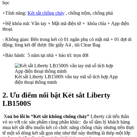
học
+Tính năng:
Két sắt chống cháy
, chống trộm, chống phá
+Hệ khóa mã: Vân tay + Mật mã điện tử + khóa chìa + App điện
thoại.
- Không gian: Bên trong két có 01 ngăn phụ có mật mã + 01 đợt di
động; lòng két để được file giấy A4 , túi Clear Bag
+Bảo hành: 5 năm tại nhà + bảo trì: trọn đời
Két sắt Liberty LB1500S vân tay mã số tích hợp App
điện thoại thông minh
2. Ưu điểm nổi bật Két sắt Liberty
LB1500S
X
oá bỏ lỗi lo “Két sắt không chống cháy”
Liberty cải tiến thân
vỏ so với các sản phẩm cùng phân khúc: đa số tâm lý khách hàng
mua két sắt đều muốn két có chức năng chống cháy nhưng trên thực
tế một số dòng két sắt gọn nhẹ như thế này thường là thép một lớp