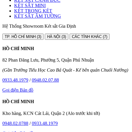
KÉT SẮT CÁNH ĐÚC
KÉT SẮT MINI
KÉT TRONG KÉT
KÉT SẮT ÂM TƯỜNG
Hệ Thống Showroom Két sắt Gia Định
TP. HỒ CHÍ MINH (3)
HÀ NỘI (3)
CÁC TỈNH KHÁC (7)
HỒ CHÍ MINH
82 Phan Đăng Lưu, Phường 5, Quận Phú Nhuận
(Gần Trường Tiểu Học Cao Bá Quát - Kế bên quán Chuối Nướng)
0933.48.1979
/
0948.02.07.88
Gọi điện
Bản đồ
HỒ CHÍ MINH
Kho hàng, KCN Cát Lái, Quận 2 (Alo trước khi tới)
0948.02.0788
/
0933.48.1979