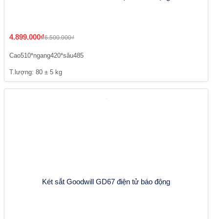
4.899.000₫
6.500.000₫
Cao510*ngang420*sâu485
T.lượng: 80 ± 5 kg
Két sắt Goodwill GD67 điện tử báo động