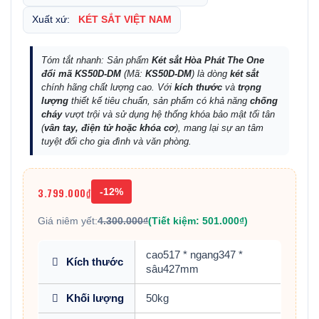
Xuất xứ:
KÉT SẮT VIỆT NAM
Tóm tắt nhanh: Sản phẩm
Két sắt Hòa Phát The One
đổi mã KS50D-DM
(Mã:
KS50D-DM
) là dòng
két sắt
chính hãng chất lượng cao. Với
kích thước
và
trọng
lượng
thiết kế tiêu chuẩn, sản phẩm có khả năng
chống
cháy
vượt trội và sử dụng hệ thống khóa bảo mật tối tân
(
vân tay, điện tử hoặc khóa cơ
), mang lại sự an tâm
tuyệt đối cho gia đình và văn phòng.
3.799.000₫
-12%
Giá niêm yết:
4.300.000₫
(Tiết kiệm: 501.000₫)
cao517 * ngang347 *
Kích thước
sâu427mm
Khối lượng
50kg