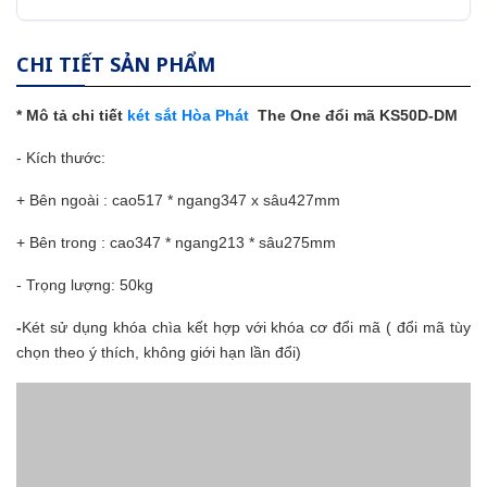
CHI TIẾT SẢN PHẨM
* Mô tả chi tiết
két sắt Hòa Phát
The One đổi mã KS50D-DM
- Kích thước:
+ Bên ngoài : cao
517 *
ngang347 x sâu427mm
+ Bên trong :
cao347 * ngang
213 * sâu275mm
- Trọng lượng: 50kg
-
Két sử dụng khóa chìa kết hợp với khóa cơ đổi mã ( đổi mã tùy
chọn theo ý thích, không giới hạn lần đổi)