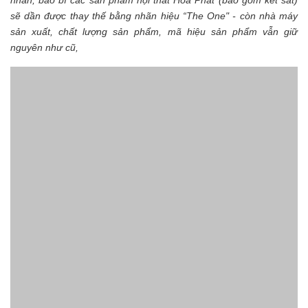
nhãn, bao bì các sản phẩm nội thất Hòa Phát (bao gồm két sắt)
sẽ dần được thay thế bằng nhãn hiệu “The One" - còn nhà máy
sản xuất, chất lượng sản phẩm, mã hiệu sản phẩm vẫn giữ
nguyên như cũ,