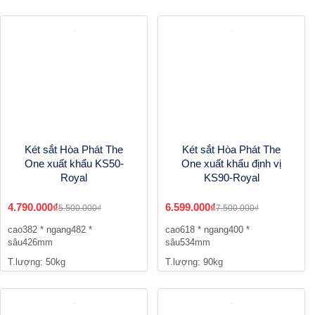
Két sắt Hòa Phát The
Két sắt Hòa Phát The
One xuất khẩu KS50-
One xuất khẩu định vị
Royal
KS90-Royal
4.790.000₫
6.599.000₫
5.500.000₫
7.500.000₫
cao382 * ngang482 *
cao618 * ngang400 *
sâu426mm
sâu534mm
T.lượng: 50kg
T.lượng: 90kg