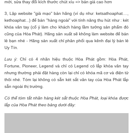
mới, sửa thay đổi kích thước chút xíu => bán giá cao hơn
3, Lập website "giả mạo" bản hãng (ví dụ như: ketsathoaphat....,
kethoaphat...) để bán "hàng ngoài" với tính năng thu hút như : két
khóa vân tay (cố ý làm cho khách hàng lầm tưởng sản phẩm đó
cũng của Hòa Phát). Hãng sản xuất sẽ không làm website để bán
lẻ bạn nhé - Hãng sản xuất chỉ phân phối qua kênh đại lý bán lẻ
Uy Tín.
Lưu ý
: Chỉ có 4 nhãn hiệu thuộc Hòa Phát gồm: Hòa Phát,
Fortune, Pioneer, Legend và chỉ có Legend có lắp khóa vân tay
nhưng thường phải đặt hàng còn lại chỉ có khóa mã cơ và điện tử
thôi nhé. Tóm lại không có sẵn két sắt vân tay của Hòa Phát lắp
sẵn ngoài thị trường.
Có thể tóm tắt nhãn hàng két sắt thuộc Hòa Phát, loại khóa được
lắp của Hòa Phát theo bảng dưới đây: