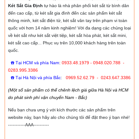
Két Sắt Gia Định
tự hào là nhà phân phối két sắt từ bình dân
đến cao cấp, từ két sắt gia đình đến các sản phẩm két sắt
thông minh, két sắt điện tử, két sắt vân tay trên phạm vi toàn
quốc với hơn 14 năm kinh nghiệm! Với đa dạng các chủng loại
về két sắt như két sắt việt tiệp, két sắt hòa phát, két sắt mini,
két sắt cao cấp... Phục vụ trên 10,000 khách hàng trên toàn
quốc.
☎️ Tại HCM và phía Nam
:
0933.48.1979 - 0948.020.788 -
0283.995.3386
☎️ Tại Hà Nội và phía Bắc
:
0969.52.62.79 - 0243.647.3386
(Một số sản phẩm có thể chênh lệch giá giữa Hà Nội và HCM
do phát sinh phí vận chuyển Nam - Bắc)
Nếu bạn chưa ưng ý với kích thước các sản phẩm trên
website này, bạn hãy alo cho chúng tôi để đặt theo ý bạn nhé!
-----------AAA----------