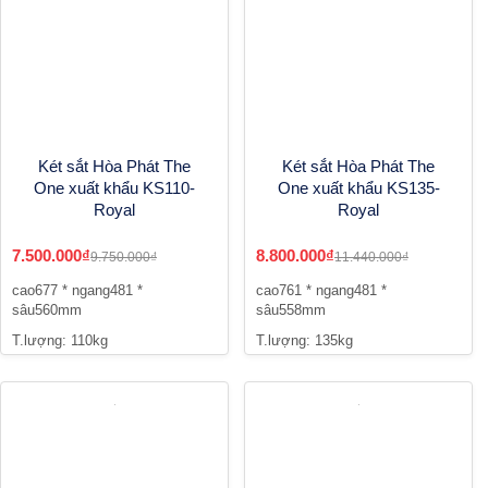
Két sắt Hòa Phát The
Két sắt Hòa Phát The
One xuất khẩu KS110-
One xuất khẩu KS135-
Royal
Royal
7.500.000₫
8.800.000₫
9.750.000₫
11.440.000₫
cao677 * ngang481 *
cao761 * ngang481 *
sâu560mm
sâu558mm
T.lượng: 110kg
T.lượng: 135kg