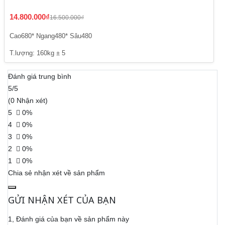
14.800.000₫
16.500.000₫
Cao680* Ngang480* Sâu480
T.lượng: 160kg ± 5
Đánh giá trung bình
5/5
(0 Nhận xét)
5
0%
4
0%
3
0%
2
0%
1
0%
Chia sẻ nhận xét về sản phẩm
GỬI NHẬN XÉT CỦA BẠN
1, Đánh giá của bạn về sản phẩm này