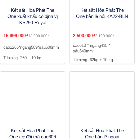
Két sắt Hòa Phát The
Két sắt Hòa Phát The
One xuất khẩu có định vị
One bản lề nổi KA22-BLN
KS250-Royal
15.999.000₫
2.500.000₫
18.900.000₫
3.199.000₫
cao610 * ngang415 *
cao1265*ngang589*sâu600mm
sâu340mm
T.lượng: 250 ± 10 kg
T.lượng: 62kg ± 10 kg
Két sắt Hòa Phát The
Két sắt Hòa Phát The
One cơ đổi mã cao609
One bản lề ngoài