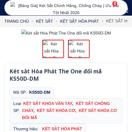
0
KÉT SẮT HÒ
TRANG CHỦ
KÉT SẮT
KÉT SẮT HÒA PHÁT
Két sắt Hòa Phát The One đổi mã
KS50D-DM
Mã SP:
KS50D-DM
Loại
KÉT SẮT KHÓA VÂN TAY
,
KÉT SẮT CHỐNG
SP:
CHÁY
,
KÉT SẮT KHÓA CƠ
,
KÉT SẮT KHÓA CƠ
ĐỔI MÃ
Thương hiệu:
KÉT SẮT HÒA PHÁT