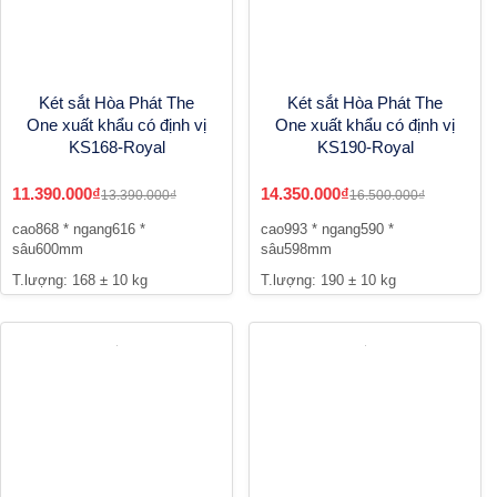
Két sắt Hòa Phát The
Két sắt Hòa Phát The
One xuất khẩu có định vị
One xuất khẩu có định vị
KS168-Royal
KS190-Royal
11.390.000₫
14.350.000₫
13.390.000₫
16.500.000₫
cao868 * ngang616 *
cao993 * ngang590 *
sâu600mm
sâu598mm
T.lượng: 168 ± 10 kg
T.lượng: 190 ± 10 kg