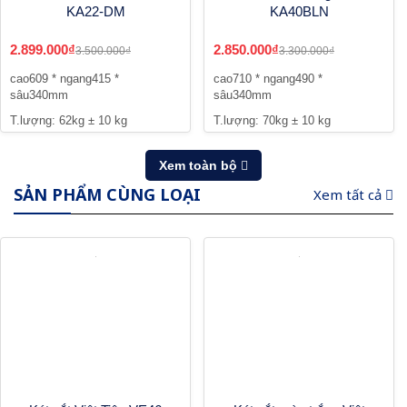
KA22-DM
KA40BLN
2.899.000₫
2.850.000₫
3.500.000₫
3.300.000₫
cao609 * ngang415 *
cao710 * ngang490 *
sâu340mm
sâu340mm
T.lượng: 62kg ± 10 kg
T.lượng: 70kg ± 10 kg
Xem toàn bộ
SẢN PHẨM CÙNG LOẠI
Xem tất cả