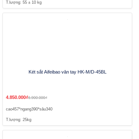
T.lượng: 55 ± 10 kg
Két sắt Aifeibao vân tay HK-M/D-45BL
4.850.000₫
6.900.000₫
cao457*ngang390*sâu340
T.lượng: 25kg