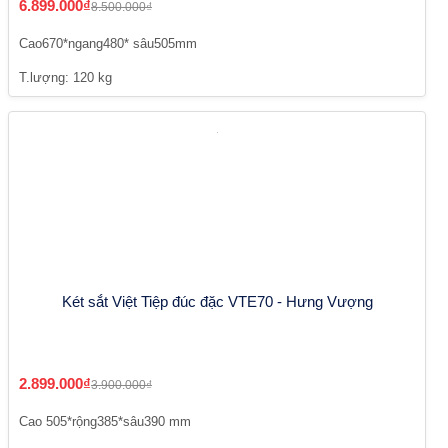
6.899.000₫
8.500.000₫
Cao670*ngang480* sâu505mm
T.lượng: 120 kg
Két sắt Việt Tiệp đúc đặc VTE70 - Hưng Vượng
2.899.000₫
3.900.000₫
Cao 505*rộng385*sâu390 mm