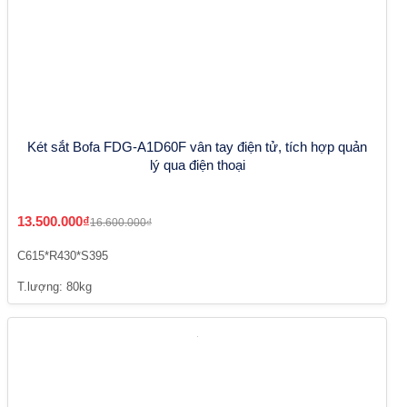
Két sắt Bofa FDG-A1D60F vân tay điện tử, tích hợp quản
lý qua điện thoại
13.500.000₫
16.600.000₫
C615*R430*S395
T.lượng: 80kg