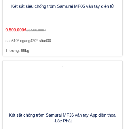
Két sắt siêu chống trộm Samurai MF05 vân tay điện tử
9.500.000₫
13.500.000₫
cao510* ngang420* sâu430
T.lượng: 88kg
Két sắt chống trộm Samurai MF36 vân tay App điện thoại
-Lộc Phát