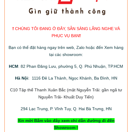
❗️ CHÚNG TÔI ĐANG Ở ĐÂY, SẴN SÀNG LẮNG NGHE VÀ
PHỤC VỤ BẠN❗️
Bạn có thể đặt hàng ngay trên web, Zalo hoặc đến Xem hàng
tại các showroom:
HCM
: 82 Phan Đăng Lưu, phường 5, Q. Phú Nhuận, TP.HCM
Hà Nội
: 1116 Đê La Thành, Ngọc Khánh, Ba Đình, HN
C10 Tập thể Thanh Xuân Bắc
(mặt Nguyễn Trãi: gần ngã tư
Nguyễn Trãi- Khuất Duy Tiến)
294
Lạc Trung, P. Vĩnh Tuy, Q. Hai Bà Trưng, HN
Xin mời Bấm vào đây xem chỉ dẫn đường đi đến
Showroom !