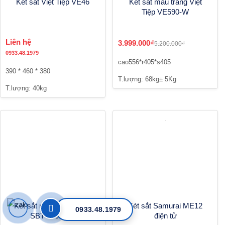
Két sắt Việt Tiệp VE46
Két sắt màu trắng Việt
Tiệp VE590-W
Liên hệ
3.999.000₫
5.200.000₫
0933.48.1979
cao556*r405*s405
390 * 460 * 380
T.lượng: 68kg± 5Kg
T.lượng: 40kg
Két sắt nhập khẩu Booil
Két sắt Samurai ME12
0933.48.1979
SBT-670B-PZ
điện tử