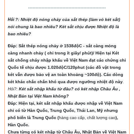
----------------------------------------------------
Hỏi
?: Nhiệt độ nón
g chảy của sắt thép (làm vỏ két sắt)
nói chung là bao nhiêu? Két sắt chịu được Nhiệt độ là
bao nhiêu?
Đáp: Sắt thép nóng chảy ở 1538độC - sắt càng mỏng
càng nhanh chảy ( chỉ trong ít giây/ phút)/ Hiện tại Két
sắt chống cháy nhập khẩu về Việt Nam đạt các chứng chỉ
Quốc tế chịu được 1.020độC/120phut (các đồ vật trong
két vẫn được bảo vệ an toàn khoảng ~100độ). Các dòng
két khác chắc chắn khó qua được ngưỡng nhiệt độ này
.
Hỏi?:
Két sắt nhập khẩu từ đâu? có két nhập Châu Âu ,
Nhật Bản tại Việt Nam không?
Đáp: Hiện tại, két sắt nhập khẩu được nhập về Việt Nam
chỉ có từ Hàn Quốc, Trung Quốc, Thái Lan, Mỹ nhưng
phổ biến là Trung Quốc (
hàng cao cấp, chất lượng cao
),
Hàn Quốc.
Chưa từng có két nhập từ Châu Âu, Nhật Bản về Việt Nam