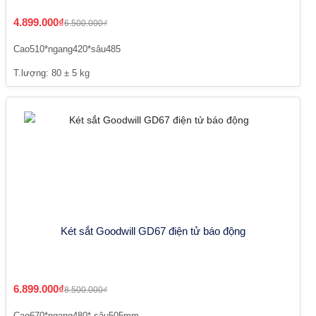
4.899.000₫
6.500.000₫
Cao510*ngang420*sâu485
T.lượng: 80 ± 5 kg
Két sắt Goodwill GD67 điện tử báo động
6.899.000₫
8.500.000₫
Cao670*ngang480* sâu505mm