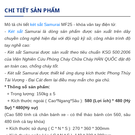
CHI TIẾT SẢN PHẨM
Mô tả chi tiết
két sắt Samurai
MF25 - khóa vân tay điện tử:
-
Két sắt
Samurai là dòng sản phẩm được sản xuất trên dây
chuyền công nghệ hiện đại với đội ngũ kỹ sữ, công nhân trình độ
tay nghề cao:
- Két sắt Samurai được sản xuất theo tiêu chuẩn KSG 500:2006
của Viện Nghiên Cứu Phòng Cháy Chữa Cháy HÀN QUỐC đặt độ
an toàn cao, chống cháy tốt.
- Két sắt Samurai được thiết kế ứng dụng kích thước Phong Thủy
Tài Vượng - Đại Cát đem lại điều may mắn cho gia chủ.
* Thông số sản phẩm:
+ Trọng lượng: 150kg ± 5
+ Kích thước ngoài ( Cao*Ngang*Sâu ):
580 (Lợi ích) * 480 (Hỷ
Sự) * 480(Hỷ sự)
(Cao 580 tính cả chân bánh xe - có thể tháo bánh còn 560, sâu
480 tính cả tay khóa)
+ Kích thước sử dụng ( C * N * S ): 270 * 360 * 300mm