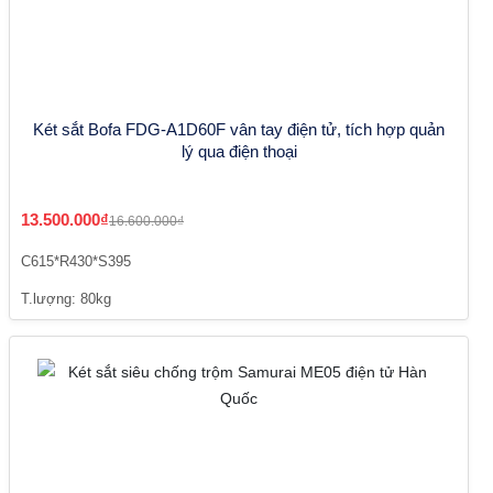
Két sắt Bofa FDG-A1D60F vân tay điện tử, tích hợp quản
lý qua điện thoại
13.500.000₫
16.600.000₫
C615*R430*S395
T.lượng: 80kg