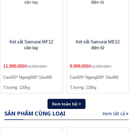
Két sắt Samurai MF12
Két sắt Samurai ME12
vân tay
điện tử
11.999.000₫
9.999.000₫
14.000.000₫
12.300.000₫
Cao425* Ngang500* Sâu480
Cao425* Ngang500* Sâu480
T.lượng: 120kg
T.lượng: 120kg
Xem toàn bộ
SẢN PHẨM CÙNG LOẠI
Xem tất cả