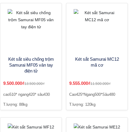
Két sắt siêu chống trộm
Két sắt Samurai MC12
Samurai MF05 vân tay
mã cơ
điện tử
9.500.000₫
9.555.000₫
13.500.000₫
11.500.000₫
cao510* ngang420* sâu430
Cao425*Ngang500*Sâu480
T.lượng: 88kg
T.lượng: 120kg