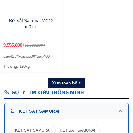
Két sắt Samurai MC12
mã cơ
9.555.000₫
11.500.000₫
Cao425*Ngang500*Sâu480
T.lượng: 120kg
Xem toàn bộ
GỢI Ý TÌM KIẾM THÔNG MINH
KÉT SẮT SAMURAI
KÉT SẮT SAMURAI
KÉT SẮT SAMURAI