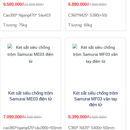
9.500.000₫
6.890.000₫
11.000.000₫
7.900.000₫
Cao300* Ngang470* Sâu415
C360*N425* S390(+50)
T.lượng: 75kg
T.lượng: 60kg
Két sắt siêu chống trộm
Két sắt siêu chống trộm
Samurai ME03 điện tử
Samurai MF03 vân tay
điện tử
7.099.000₫
8.399.000₫
8.500.000₫
9.500.000₫
cao360*ngang425*sâu390(+50)mm
C360* N425* S400(+50)mm