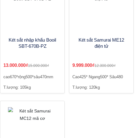
Két sắt nhập khẩu Booil
Két sắt Samurai ME12
SBT-670B-PZ
điện tử
13.000.000₫
9.999.000₫
15.000.000₫
12.300.000₫
cao670*rộng500*sâu470mm
Cao425* Ngang500* Sâu480
T.lượng: 105kg
T.lượng: 120kg