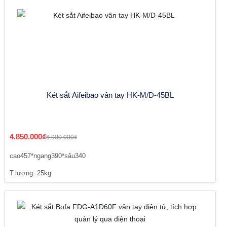
Két sắt Aifeibao vân tay HK-M/D-45BL
4.850.000₫
6.900.000₫
cao457*ngang390*sâu340
T.lượng: 25kg