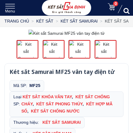
0
KÉT SẮT SAM
TRANG CHỦ
KÉT SẮT
KÉT SẮT SAMURAI
Két sắt Samurai MF25 vân tay điện tử
Mã SP:
MF25
Loại
KÉT SẮT KHÓA VÂN TAY
,
KÉT SẮT CHỐNG
SP:
CHÁY
,
KÉT SẮT PHONG THỦY
,
KẾT HỢP MÃ
SỐ
,
KÉT SẮT CHỐNG NƯỚC
Thương hiệu:
KÉT SẮT SAMURAI