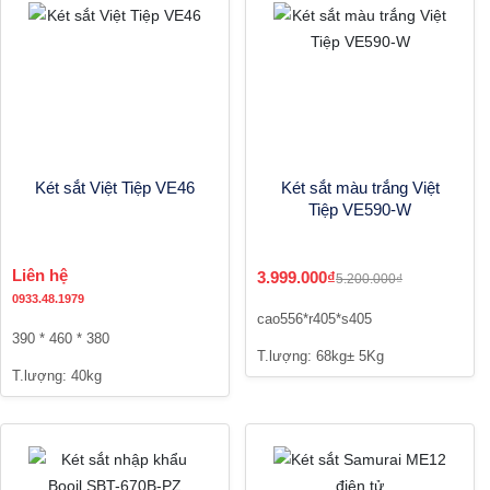
Két sắt Việt Tiệp VE46
Két sắt màu trắng Việt
Tiệp VE590-W
Liên hệ
3.999.000₫
5.200.000₫
0933.48.1979
cao556*r405*s405
390 * 460 * 380
T.lượng: 68kg± 5Kg
T.lượng: 40kg