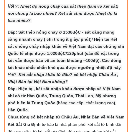
Hỏi
?: Nhiệt độ nón
g chảy của sắt thép (làm vỏ két sắt)
nói chung là bao nhiêu? Két sắt chịu được Nhiệt độ là
bao nhiêu?
Đáp: Sắt thép nóng chảy ở 1538độC - sắt càng mỏng
càng nhanh chảy ( chỉ trong ít giây/ phút)/ Hiện tại Két
sắt chống cháy nhập khẩu về Việt Nam đạt các chứng chỉ
Quốc tế chịu được 1.020độC/120phut (các đồ vật trong
két vẫn được bảo vệ an toàn khoảng ~100độ). Các dòng
két khác chắc chắn khó qua được ngưỡng nhiệt độ này
.
Hỏi?:
Két sắt nhập khẩu từ đâu? có két nhập Châu Âu ,
Nhật Bản tại Việt Nam không?
Đáp: Hiện tại, két sắt nhập khẩu được nhập về Việt Nam
chỉ có từ Hàn Quốc, Trung Quốc, Thái Lan, Mỹ nhưng
phổ biến là Trung Quốc (
hàng cao cấp, chất lượng cao
),
Hàn Quốc.
Chưa từng có két nhập từ Châu Âu, Nhật Bản về Việt Nam
Két Sắt Gia Định
tự hào là nhà phân phối két sắt từ bình dân
đến cao cấp, từ két sắt gia đình đến các sản phẩm két sắt