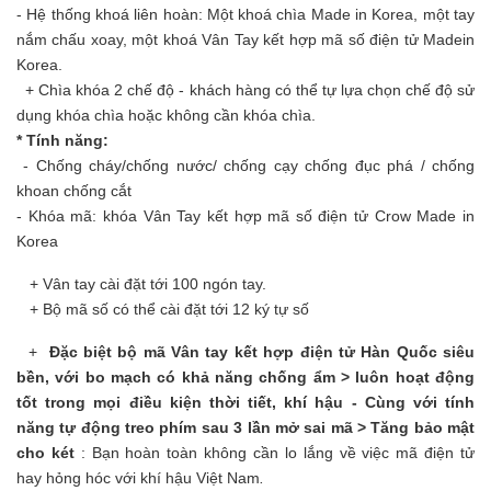
- Hệ thống khoá liên hoàn: Một khoá chìa Made in Korea, một tay
nắm chấu xoay, một khoá Vân Tay kết hợp mã số điện tử Madein
Korea.
+ Chìa khóa 2 chế độ - khách hàng có thể tự lựa chọn chế độ sử
dụng khóa chìa hoặc không cần khóa chìa.
* Tính năng:
- Chống cháy/chống nước/ chống cạy chống đục phá / chống
khoan chống cắt
- Khóa mã: khóa Vân Tay kết hợp mã số điện tử Crow Made in
Korea
+ Vân tay cài đặt tới 100 ngón tay.
+ Bộ mã số có thể cài đặt tới 12 ký tự số
+
Đặc biệt bộ mã Vân tay kết hợp điện tử Hàn Quốc siêu
bền, với bo mạch có khả năng chống ẩm > luôn hoạt động
tốt trong mọi điều kiện thời tiết, khí hậu - Cùng với tính
năng tự động treo phím sau 3 lần mở sai mã > Tăng bảo mật
cho két
: Bạn hoàn toàn không cần lo lắng về việc mã điện tử
hay hỏng hóc với khí hậu Việt Nam
.