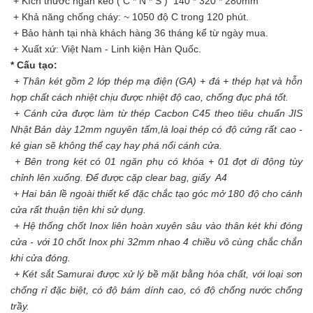
+ Kích thước ngăn kéo ( C * N * S ) 140 * 320 * 280mm
+ Khả năng chống cháy: ~ 1050 độ C trong 120 phút.
+ Bảo hành tại nhà khách hàng 36 tháng kể từ ngày mua.
+ Xuất xứ: Việt Nam - Linh kiện Hàn Quốc.
* Cấu tạo:
+ Thân két gồm 2 lớp thép mạ điện (GA) + đá + thép hạt và hỗn
hợp chất cách nhiệt chịu được nhiệt độ cao, chống đục phá tốt.
+ Cánh cửa được làm từ thép Cacbon C45 theo tiêu chuẩn JIS
Nhật Bản dày 12mm nguyên tấm,là loại thép có độ cứng rất cao -
kẻ gian sẽ không thể cạy hay phá nổi cánh cửa.
+ Bên trong két có 01 ngăn phụ có khóa + 01 đợt di động tùy
chỉnh lên xuống. Để được cặp clear bag, giấy A4
+ Hai bản lề ngoài thiết kế đặc chắc tạo góc mở 180 độ cho cánh
cửa rất thuận tiện khi sử dụng.
+ Hệ thống chốt Inox liên hoàn xuyên sâu vào thân két khi đóng
cửa - với 10 chốt Inox phi 32mm nhao 4 chiều vô cùng chắc chắn
khi cửa đóng.
+ Két sắt Samurai được xử lý bề mặt bằng hóa chất, với loại sơn
chống rỉ đặc biệt, có độ bám dính cao, có độ chống nước chống
trầy.