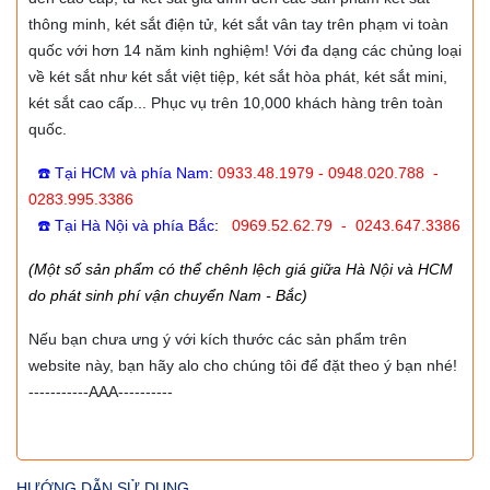
thông minh, két sắt điện tử, két sắt vân tay trên phạm vi toàn
quốc với hơn 14 năm kinh nghiệm! Với đa dạng các chủng loại
về két sắt như két sắt việt tiệp, két sắt hòa phát, két sắt mini,
két sắt cao cấp... Phục vụ trên 10,000 khách hàng trên toàn
quốc.
☎️ Tại HCM và phía Nam
:
0933.48.1979 - 0948.020.788 -
0283.995.3386
☎️ Tại Hà Nội và phía Bắc
:
0969.52.62.79 - 0243.647.3386
(Một số sản phẩm có thể chênh lệch giá giữa Hà Nội và HCM
do phát sinh phí vận chuyển Nam - Bắc)
Nếu bạn chưa ưng ý với kích thước các sản phẩm trên
website này, bạn hãy alo cho chúng tôi để đặt theo ý bạn nhé!
-----------AAA----------
HƯỚNG DẪN SỬ DỤNG