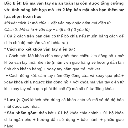
Đặc biệt: Bộ mã vân tay đã an toàn lại còn được tăng cường
với tính năng kết hợp mở két 2 lớp bảo mật cho bạn thêm sự
lựa chọn hoàn hảo.
Mở két cách 1: mở chìa + đặt vân tay hoặc bấm mã điện tử
Cách 2: Mở chìa + vân tay + mật mã ( 3 yếu tố)
( Cả 2 cách trên bạn đều có thể bỏ chìa nếu muốn bằng cách để
chìa chế độ mở sẵn và rút chìa ra )
* Cách mở két khóa vân tay điện tử :
+ Cách mở: Mở khóa chìa xoay hết theo chiều kim đồng hồ + mở
khóa vân tay ,mã điện tử (nhân viên giao hàng sẽ hướng dẫn tận
tình cho khách hàng) + xoay tay nắm qua trái mở két.
+ Cách đóng két: cầm tay nắm đẩy đóng cửa và xoay qua phải+
xoay khóa chìa ngược kim đồng hồ + với khóa mã vân tay điện tử
khi xoay tay nắm qua phải thì chế độ mã số sẽ tự động khóa.
* Lưu ý:
Quý khách nên dùng cả khóa chìa và mã số để độ bảo
mật được cao nhất.
* Sản phẩm gồm:
thân két + 01 bộ khóa chìa chính + 01 bộ khóa
chìa ngăn phụ + hướng dẫn sử dụng + bảo hành + phiếu giao
hàng.