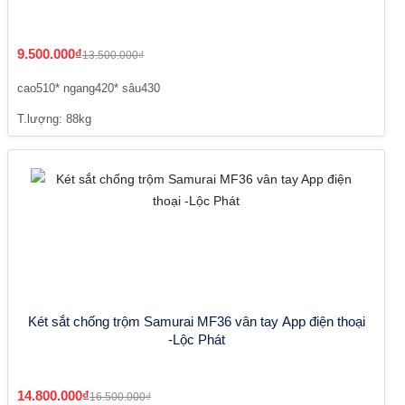
9.500.000₫
13.500.000₫
cao510* ngang420* sâu430
T.lượng: 88kg
Két sắt chống trộm Samurai MF36 vân tay App điện thoại
-Lộc Phát
14.800.000₫
16.500.000₫