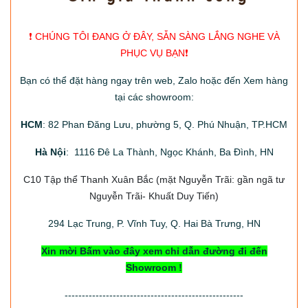
❗️ CHÚNG TÔI ĐANG Ở ĐÂY, SẴN SÀNG LẮNG NGHE VÀ
PHỤC VỤ BẠN❗️
Bạn có thể đặt hàng ngay trên web, Zalo hoặc đến Xem hàng
tại các showroom:
HCM
: 82 Phan Đăng Lưu, phường 5, Q. Phú Nhuận, TP.HCM
Hà Nội
: 1116 Đê La Thành, Ngọc Khánh, Ba Đình, HN
C10 Tập thể Thanh Xuân Bắc
(mặt Nguyễn Trãi: gần ngã tư
Nguyễn Trãi- Khuất Duy Tiến)
294
Lạc Trung, P. Vĩnh Tuy, Q. Hai Bà Trưng, HN
Xin mời Bấm vào đây xem chỉ dẫn đường đi đến
Showroom !
----------------------------------------------------