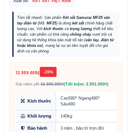
Xuất xứ:
KÉT SẮT VIỆT NAM
Tóm tắt nhanh: Sản phẩm
Két sắt Samurai MF25 vân
tay điện tử
(Mã:
MF25
) là dòng
két sắt
chính hãng chất
lượng cao. Với
kích thước
và
trọng lượng
thiết kế tiêu
chuẩn, sản phẩm có khả năng
chống cháy
vượt trội và
sử dụng hệ thống khóa bảo mật tối tân (
vân tay, điện tử
hoặc khóa cơ
), mang lại sự an tâm tuyệt đối cho gia
đình và văn phòng.
13.999.000₫
-15%
Giá niêm yết:
16.500.000₫
(Tiết kiệm: 2.501.000₫)
Cao580* Ngang480*
Kích thước
Sâu480
Khối lượng
140kg
Bảo hành
3 năm , bảo trì trọn đời