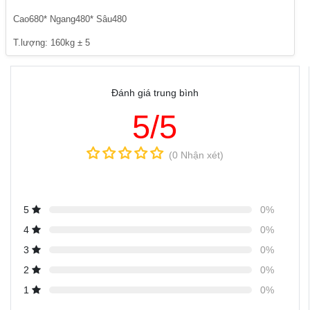
Cao680* Ngang480* Sâu480
T.lượng: 160kg ± 5
Đánh giá trung bình
5/5
(0 Nhận xét)
5
0%
4
0%
3
0%
2
0%
1
0%