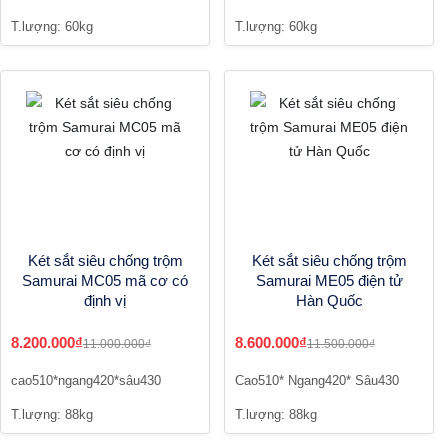
T.lượng: 60kg
T.lượng: 60kg
Két sắt siêu chống trộm
Két sắt siêu chống trộm
Samurai MC05 mã cơ có
Samurai ME05 điện tử
định vị
Hàn Quốc
8.200.000₫
8.600.000₫
11.000.000₫
11.500.000₫
cao510*ngang420*sâu430
Cao510* Ngang420* Sâu430
T.lượng: 88kg
T.lượng: 88kg